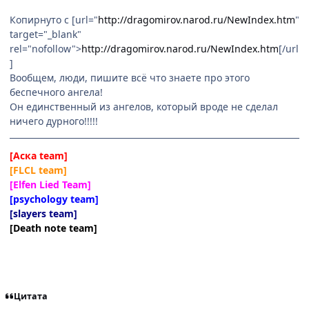
Копирнуто с [url="
http://dragomirov.narod.ru/NewIndex.htm
"
target="_blank"
rel="nofollow">
http://dragomirov.narod.ru/NewIndex.htm
[/url
]
Вообщем, люди, пишите всё что знаете про этого
беспечного ангела!
Он единственный из ангелов, который вроде не сделал
ничего дурного!!!!!
[Аска team]
[FLCL team]
[Elfen Lied Team]
[psychology team]
[slayers team]
[Death note team]
Цитата