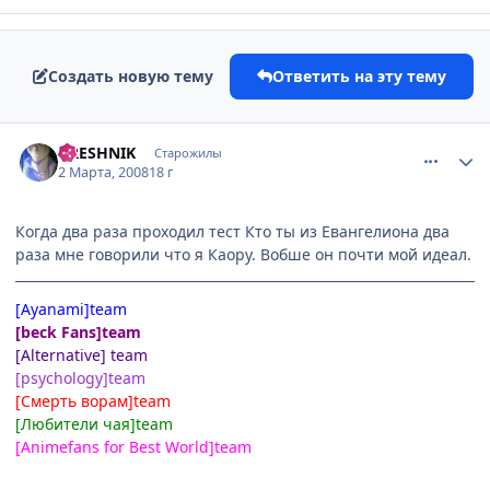
Создать новую тему
Ответить на эту тему
comment_2003309
Статистика автора
GRESHNIK
Старожилы
2 Марта, 2008
18 г
Когда два раза проходил тест Кто ты из Евангелиона два
раза мне говорили что я Каору. Вобше он почти мой идеал.
[Ayanami]team
[beck Fans]team
[Alternative] team
[psychology]team
[Смерть ворам]team
[Любители чая]team
[Animefans for Best World]team