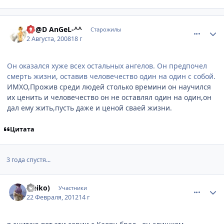
comment_2127255
Статистика автора
-M@D AnGeL-^^
Старожилы
2 Августа, 2008
18 г
Он оказался хуже всех остальных ангелов. Он предпочел
смерть жизни, оставив человечество один на один с собой.
ИМХО,Прожив среди людей столько времини он научился
их ценить и человечество он не оставлял один на один,он
дал ему жить,пусть даже и ценой сваей жизни.
Цитата
3 года спустя...
comment_2744127
Статистика автора
(seiko)
Участники
22 Февраля, 2012
14 г