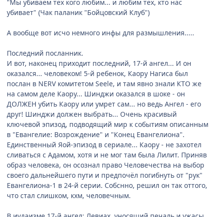
"Мы убиваем тех кого любим... и любим тех, кто нас
убивает" (Чак паланик "Бойцовский Клуб")
А вообще вот исчо немного инфы для размышления.....
Последний посланник.
И вот, наконец приходит последний, 17-й ангел... И он
оказался... человеком! 5-й ребенок, Каору Нагиса был
послан в NERV комитетом Seele, и там явно знали КТО же
на самом деле Каору... Шинджи оказался в шоке - он
ДОЛЖЕН убить Каору или умрет сам... но ведь Ангел - его
друг! Шинджи должен выбрать... Очень красивый
ключевой эпизод, подводящий мир к событиям описанным
в "Евангелие: Возрождение" и "Конец Евангелиона".
Единственный Яой-эпизод в сериале... Каору - не захотел
сливаться с Адамом, хотя и не мог там была Лилит. Приняв
образ человека, он осознал право Человечества на выбор
своего дальнейшего пути и предпочёл погибнуть от "рук"
Евангелиона-1 в 24-й серии. Собснно, решил он так оттого,
что стал слишком, кхм, человечным.
В иудаизме 17-й ангел: Левиах, уносящий печаль и ужасы