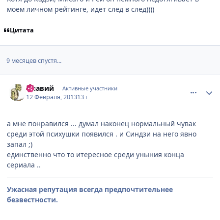
моем личном рейтинге, идет след в след))))
Цитата
9 месяцев спустя...
comment_2844071
Статистика автора
флавий
Активные участники
12 Февраля, 2013
13 г
а мне понравился ... думал наконец нормальный чувак
среди этой психушки появился . и Синдзи на него явно
запал ;)
единственно что то итересное среди уныния конца
сериала ..
Ужасная репутация всегда предпочтительнее
безвестности.