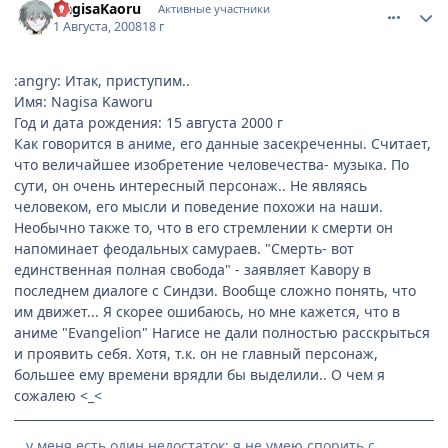
NagisaKaoru
Активные участники
1 Августа, 2008
18 г
:angry: Итак, приступим..
Имя: Nagisa Kaworu
Год и дата рождения: 15 августа 2000 г
Как говорится в аниме, его данные засекреченны. Считает,
что величайшее изобретение человечества- музыка. По
сути, он очень интересный персонаж.. Не являясь
человеком, его мысли и поведение похожи на наши.
Необычно также то, что в его стремлении к смерти он
напоминает феодальных самураев. "Смерть- вот
единственная полная свобода" - заявляет Кавору в
последнем диалоге с Синдзи. Вообще сложно понять, что
им движет... Я скорее ошибаюсь, но мне кажется, что в
аниме "Evangelion" Нагисе не дали полностью расскрыться
и проявить себя. Хотя, т.к. он не главный персонаж,
большее ему времени врядли бы выделили.. О чем я
сожалею <_<
.. у меня есть один недостаток: я не умею спорить с