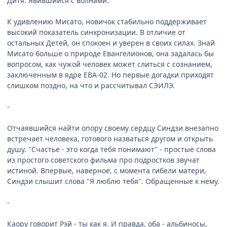
Дитя. Явившийся с волнами.
К удивлению Мисато, новичок стабильно поддерживает
высокий показатель синхронизации. В отличие от
остальных Детей, он спокоен и уверен в своих силах. Знай
Мисато больше о природе Евангелионов, она задалась бы
вопросом, как чужой человек может слиться с сознанием,
заключенным в ядре ЕВА-02. Но первые догадки приходят
слишком поздно, на что и рассчитывал СЭИЛЭ.
-
Отчаявшийся найти опору своему сердцу Синдзи внезапно
встречает человека, готового назваться другом и открыть
душу. "Счастье - это когда тебя понимают" - простые слова
из простого советского фильма про подростков звучат
истиной. Впервые, наверное, с момента гибели матери,
Синдзи слышит слова "Я люблю тебя". Обращенные к нему.
-
Каору говорит Рэй - ты как я. И правда, оба - альбиносы,