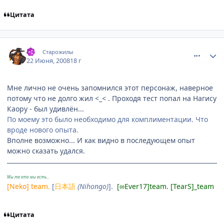
Цитата
comment_2098710
Статистика автора
-J-
Старожилы
22 Июня, 2008
18 г
Мне лично не очень запомнился этот персонаж, наверное
потому что не долго жил <_< . Проходя тест попал на Нагису
Каору - был удивлён...
По моему это было необходимо для комплиментации. Что
вроде нового опыта.
Вполне возможно... И как видно в последующем опыт
можно сказать удался.
Мы те кто мы есть...
[Neko] team.
[
日本語
(Nihongo)
].
[∞Ever17]team. [TearS]_team
Цитата