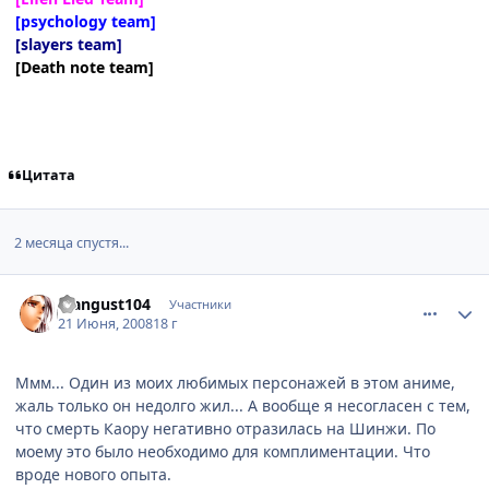
[psychology team]
[slayers team]
[Death note team]
Цитата
2 месяца спустя...
comment_2098411
Статистика автора
Mangust104
Участники
21 Июня, 2008
18 г
Ммм... Один из моих любимых персонажей в этом аниме,
жаль только он недолго жил... А вообще я несогласен с тем,
что смерть Каору негативно отразилась на Шинжи. По
моему это было необходимо для комплиментации. Что
вроде нового опыта.