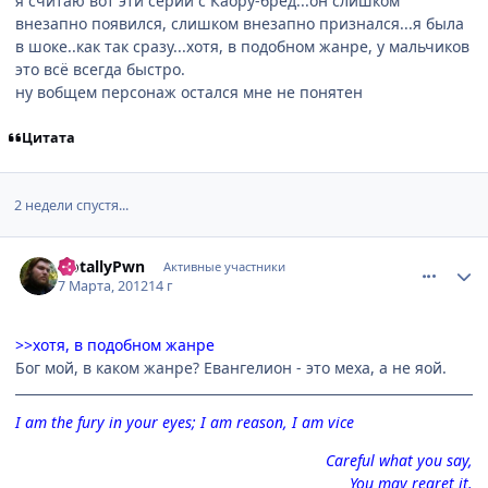
я считаю вот эти серии с Каору-бред...он слишком
внезапно появился, слишком внезапно признался...я была
в шоке..как так сразу...хотя, в подобном жанре, у мальчиков
это всё всегда быстро.
ну вобщем персонаж остался мне не понятен
Цитата
2 недели спустя...
comment_2747696
Статистика автора
iTotallyPwn
Активные участники
7 Марта, 2012
14 г
>>хотя, в подобном жанре
Бог мой, в каком жанре? Евангелион - это меха, а не яой.
I am the fury in your eyes; I am reason, I am vice
Careful what you say,
You may regret it.