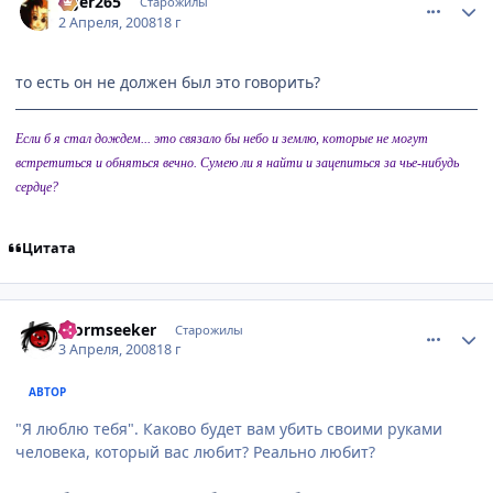
tiger265
Старожилы
2 Апреля, 2008
18 г
то есть он не должен был это говорить?
Если б я стал дождем... это связало бы небо и землю, которые не могут
встретиться и обняться вечно. Сумею ли я найти и зацепиться за чье-нибудь
сердце?
Цитата
comment_2029167
Статистика автора
Stormseeker
Старожилы
3 Апреля, 2008
18 г
АВТОР
"Я люблю тебя". Каково будет вам убить своими руками
человека, который вас любит? Реально любит?