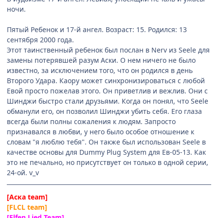
ночи.
Пятый Ребенок и 17-й ангел. Возраст: 15. Родился: 13
сентября 2000 года.
Этот таинственный ребенок был послан в Nerv из Seele для
замены потерявшей разум Аски. О нем ничего не было
известно, за исключением того, что он родился в день
Второго Удара. Каору может синхронизироваться с любой
Евой просто пожелав этого. Он приветлив и вежлив. Они с
Шинджи быстро стали друзьями. Когда он понял, что Seele
обманули его, он позволил Шинджи убить себя. Его глаза
всегда были полны сожаления к людям. Запросто
признавался в любви, у него было особое отношение к
словам "я люблю тебя". Он также был использован Seele в
качестве основы для Dummy Plug System для Eв-05-13. Как
это не печально, но присутствует он только в одной серии,
24-ой. v_v
[Аска team]
[FLCL team]
[Elfen Lied Team]