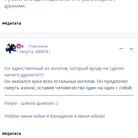
дураками..
Цитата
comment_2126707
Статистика автора
Ion
Старожилы
1 Августа, 2008
18 г
Он единственный из ангелов, который вроде не сделал
ничего дурного!!!!!
Он оказался хуже всех остальных ангелов. Он предпочел
смерть жизни, оставив человечество один на один с собой.
Разум - шлюха дьявола :)
Люблю мини-юбки и блондинок в мини-юбках!
Цитата