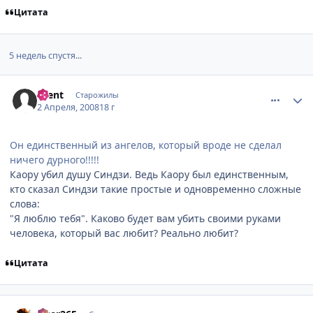
Цитата
5 недель спустя...
comment_2028087
Статистика автора
iHent
Старожилы
2 Апреля, 2008
18 г
Он единственный из ангелов, который вроде не сделал
ничего дурного!!!!!
Каору убил душу Синдзи. Ведь Каору был единственным,
кто сказал Синдзи такие простые и одновременно сложные
слова:
"Я люблю тебя". Каково будет вам убить своими руками
человека, который вас любит? Реально любит?
Цитата
comment_2028276
Статистика автора