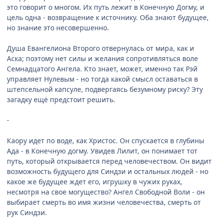
это говорит о многом. Их путь лежит в Конечную Догму, и
цель одна - возвращение к источнику. Оба знают будущее,
но знание это несовершенно.
Душа Евангелиона Второго отвернулась от мира, как и
Аска; поэтому нет силы и желания сопротивляться воле
Семнадцатого Ангела. Кто знает, может, именно так Рэй
управляет Нулевым - но тогда какой смысл оставаться в
штепсельной капсуле, подвергаясь безумному риску? Эту
загадку ещё предстоит решить.
-
Каору идет по воде, как Христос. Он спускается в глубины
Ада - в Конечную догму. Увидев Лилит, он понимает тот
путь, который открывается перед человечеством. Он видит
возможность будущего для Синдзи и остальных людей - но
какое же будущее ждет его, игрушку в чужих руках,
несмотря на свое могущество? Ангел Свободной Воли - он
выбирает смерть во имя жизни человечества, смерть от
рук Синдзи.