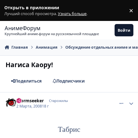
Перейти к содержимому
Открыть в приложении
×
З
Лучший способ просмотра.
Узнать больше
.
АнимеФорум
Войти
Крупнейший аниме-форум на русскоязычной площадке
Главная
Анимация
Обсуждение отдельных аниме и м
Нагиса Каору!
Поделиться
Подписчики
comment_2002864
Статистика автора
Stormseeker
Старожилы
2 Марта, 2008
18 г
Табрис