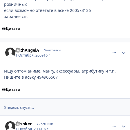
розничных
если возможно ответьте в аське 260573136
заранее спс
Цитата
comment_2343935
Статистика автора
ArchAngelA
Участники
1 Октября, 2009
16 г
Ищу оптом аниме, мангу, аксессуары, атрибутику и т.п.
Пишите в аську 494966567
Цитата
5 недель спустя...
comment_2360755
Статистика автора
drunker
Участники
1 Ноября, 2009
16 г