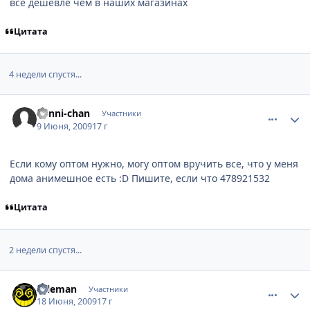
все дешевле чем в наших магазинах
Цитата
4 недели спустя...
comment_2272277
Статистика автора
Kenni-chan
Участники
9 Июня, 2009
17 г
Если кому оптом нужно, могу оптом вручить все, что у меня
дома анимешное есть :D Пишите, если что 478921532
Цитата
2 недели спустя...
comment_2278056
Статистика автора
saleman
Участники
18 Июня, 2009
17 г