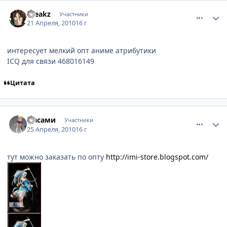
comment_2449878
Статистика автора
Breakz
Участники
21 Апреля, 2010
16 г
интересует мелкий опт аниме атрибутики
ICQ для связи 468016149
Цитата
comment_2453223
Статистика автора
масами
Участники
25 Апреля, 2010
16 г
тут можно заказать по опту
http://imi-store.blogspot.com/