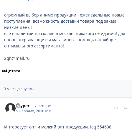
огромный выбор аниме продукции ! еженедельные новые
поступления! возможность доставки товара под заказ!
низкие цены!
всё в наличии на складе в москве! никакого ожидания! для
вновь открывающихся магазинов - помощь в подборе
оптимального ассортимента!
2gh@mail.ru
Цитата
3 месяца спустя...
comment_2410122
Статистика автора
skyper
Участники
5 Февраля, 2010
16 г
Интересует опт и мелкий опт продукции. icq 554638