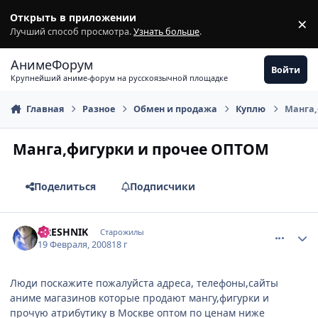
Перейти к содержимому
Открыть в приложении
×
З
Лучший способ просмотра.
Узнать больше
.
АнимеФорум
Войти
Крупнейший аниме-форум на русскоязычной площадке
Главная
Разное
Обмен и продажа
Куплю
Манга,
Манга,фигурки и прочее ОПТОМ
Поделиться
Подписчики
comment_1992887
Статистика автора
GRESHNIK
Старожилы
19 Февраля, 2008
18 г
Люди поскажите пожалуйста адреса, телефоны,сайты
аниме магазинов которые продают мангу,фигурки и
прочую атрибутику в Москве оптом по ценам ниже