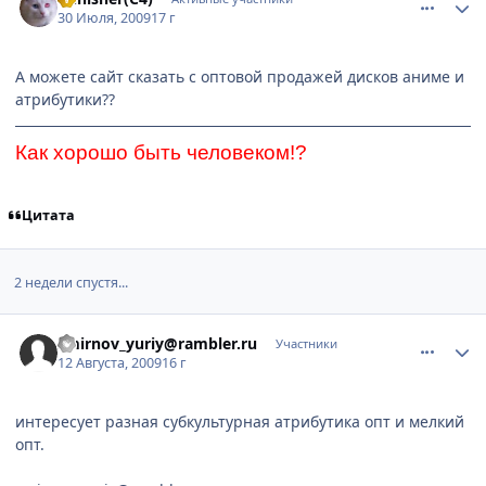
30 Июля, 2009
17 г
А можете сайт сказать с оптовой продажей дисков аниме и
атрибутики??
Как хорошо быть человеком!?
Цитата
2 недели спустя...
comment_2311699
Статистика автора
smirnov_yuriy@rambler.ru
Участники
12 Августа, 2009
16 г
интересует разная субкультурная атрибутика опт и мелкий
опт.