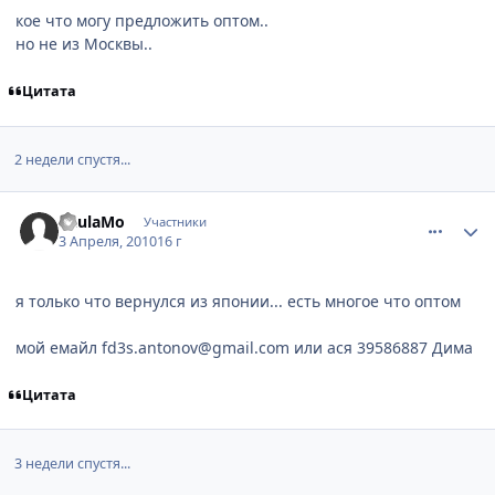
кое что могу предложить оптом..
но не из Москвы..
Цитата
2 недели спустя...
comment_2439328
Статистика автора
PaulaMo
Участники
3 Апреля, 2010
16 г
я только что вернулся из японии... есть многое что оптом
мой емайл fd3s.antonov@gmail.com или ася 39586887 Дима
Цитата
3 недели спустя...