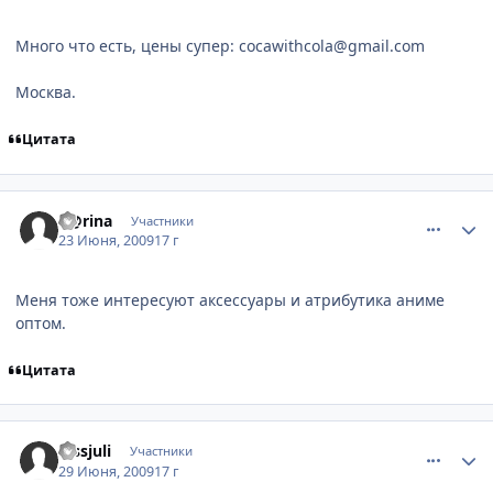
Много что есть, цены супер: cocawithcola@gmail.com
Москва.
Цитата
comment_2281673
Статистика автора
K@rina
Участники
23 Июня, 2009
17 г
Меня тоже интересуют аксессуары и атрибутика аниме
оптом.
Цитата
comment_2285031
Статистика автора
kissjuli
Участники
29 Июня, 2009
17 г