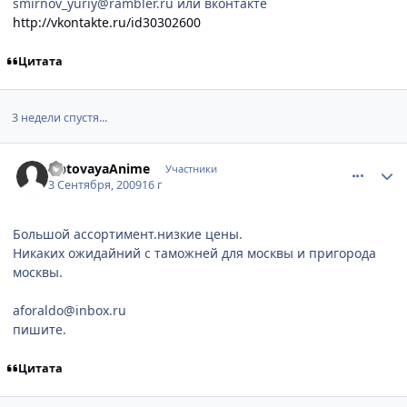
smirnov_yuriy@rambler.ru или вконтакте
http://vkontakte.ru/id30302600
Цитата
3 недели спустя...
comment_2326121
Статистика автора
OptovayaAnime
Участники
3 Сентября, 2009
16 г
Большой ассортимент.низкие цены.
Никаких ожидайний с таможней для москвы и пригорода
москвы.
aforaldo@inbox.ru
пишите.
Цитата