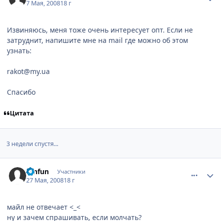
7 Мая, 2008
18 г
Извиняюсь, меня тоже очень интересует опт. Если не
затруднит, напишите мне на mail где можно об этом
узнать:
rakot@my.ua
Спасибо
Цитата
3 недели спустя...
comment_2077478
Статистика автора
renfun
Участники
27 Мая, 2008
18 г
майл не отвечает <_<
ну и зачем спрашивать, если молчать?