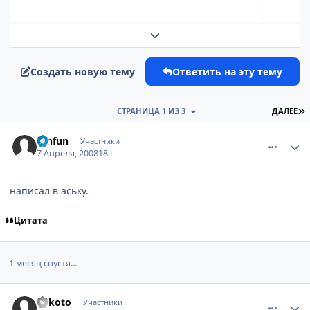
Развернуть обзор темы
Создать новую тему
Ответить на эту тему
П
СТРАНИЦА 1 ИЗ 3
ДАЛЕЕ
comment_2033282
Статистика автора
renfun
Участники
7 Апреля, 2008
18 г
написал в аську.
Цитата
1 месяц спустя...
comment_2061027
Статистика автора
Rakoto
Участники