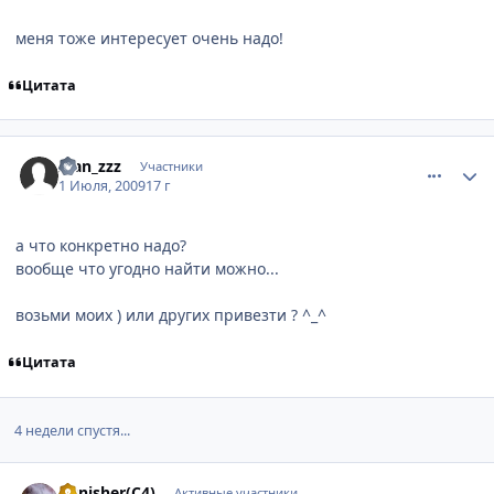
меня тоже интересует очень надо!
Цитата
comment_2286069
Статистика автора
Ivan_zzz
Участники
1 Июля, 2009
17 г
а что конкретно надо?
вообще что угодно найти можно...
возьми моих ) или других привезти ? ^_^
Цитата
4 недели спустя...
comment_2303229
Статистика автора
Punisher(C4)
Активные участники