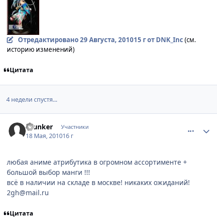
Отредактировано
29 Августа, 2010
15 г
от DNK_Inc
(см.
историю изменений)
Цитата
4 недели спустя...
comment_2465894
Статистика автора
drunker
Участники
18 Мая, 2010
16 г
любая аниме атрибутика в огромном ассортименте +
большой выбор манги !!!
всё в наличии на складе в москве! никаких ожиданий!
2gh@mail.ru
Цитата