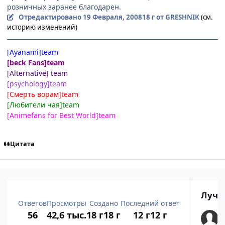
розничных заранее благодарен.
Отредактировано
19 Февраля, 2008
18 г
от GRESHNIK
(см.
историю изменений)
[Ayanami]team
[beck Fans]team
[Alternative] team
[psychology]team
[Смерть ворам]team
[Любители чая]team
[Animefans for Best World]team
Цитата
Лучш
Ответов
Просмотры
Создано
Последний ответ
56
42,6 тыс.
18 г
18 г
12 г
12 г