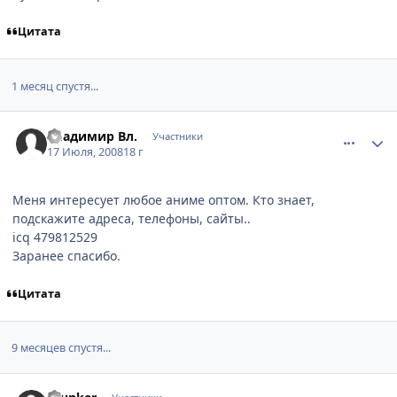
Цитата
1 месяц спустя...
comment_2117398
Статистика автора
Владимир Вл.
Участники
17 Июля, 2008
18 г
Меня интересует любое аниме оптом. Кто знает,
подскажите адреса, телефоны, сайты..
icq 479812529
Заранее спасибо.
Цитата
9 месяцев спустя...
comment_2245948
Статистика автора