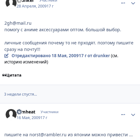
drunker
Участники
28 Апреля, 2009
17 г
2gh@mail.ru
помогу с аниме аксессуарами оптом. большой выбор.
личные сообщения почему то не прходят. поэтому пишите
сразу на почту!!!
Отредактировано
18 Мая, 2009
17 г
от drunker
(см.
историю изменений)
Цитата
3 недели спустя...
comment_2256616
Статистика автора
tomheat
Участники
16 Мая, 2009
17 г
пишите на norst@rambler.ru из японии можно привести ...