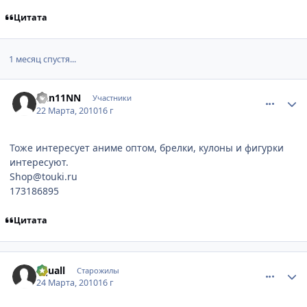
Цитата
1 месяц спустя...
comment_2432442
Статистика автора
Dan11NN
Участники
22 Марта, 2010
16 г
Тоже интересует аниме оптом, брелки, кулоны и фигурки
интересуют.
Shop@touki.ru
173186895
Цитата
comment_2433548
Статистика автора
Squall
Старожилы
24 Марта, 2010
16 г