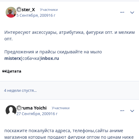
comment_2327834
Статистика автора
Mister_X
Участники
5 Сентября, 2009
16 г
Интересуют аксессуары, атрибутика, фигурки опт. и мелким
опт.
Предложения и прайсы скидывайте на мыло
misterx
[собачка]
inbox.ru
Цитата
4 недели спустя...
comment_2341831
Статистика автора
Hiruma Yoichi
Участники
27 Сентября, 2009
16 г
поскажите пожалуйста адреса, телефоны,сайты аниме
магазинов которые продают фигурки оптом по ценам ниже