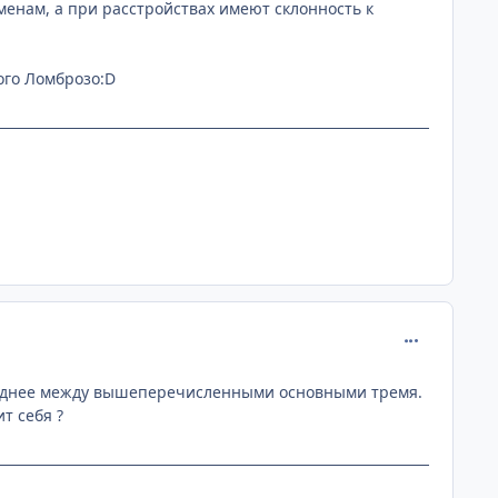
енам, а при расстройствах имеют склонность к
ого Ломброзо:D
comment_193
 среднее между вышеперечисленными основными тремя.
т себя ?