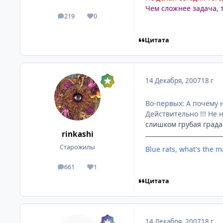
Чем сложнее задача, 
219
0
посты
Репутация
Цитата
14 Декабря, 2007
18 г
Во-первых: А почему 
Действительно !!! Не
слишком грубая град
rinkashi
Старожилы
Blue rats, what's the m
661
1
посты
Репутация
Цитата
14 Декабря, 2007
18 г