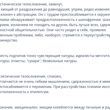
еническое телосложение, замкнут,
 эмоций от раздражения до равнодушия, упрям, редко изменяе
 склонен к абстракции. Он с трудом приспосабливается к окруж
сихики обнаруживает предрасположенность к шизофрении. Ши
ием, желанием не походить на других, быть лучше всех, сдер
ностной общительностью. Они часто уходят в себя, проявляя
венным проблемам, либо, наоборот, стремятся к переустройств
ринерство.
шесть подтипов тонко чувствующие натуры; идеалисты-мечтате
туры; эгоисты; "сухари"; безвольные натуры.
етическое телосложение, спокоен,
отличается не очень гибким мышлением, сдержанностью в мим
риспосабливается к переменам. При расстройствах психики икс
сположенность к эпилепсии.
ложение, эмоционален: эмоции колеблются между печалью и ра