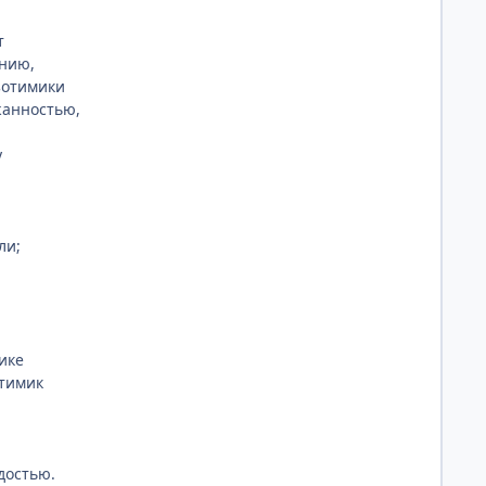
т
ению,
зотимики
жанностью,
у
ли;
ике
отимик
достью.