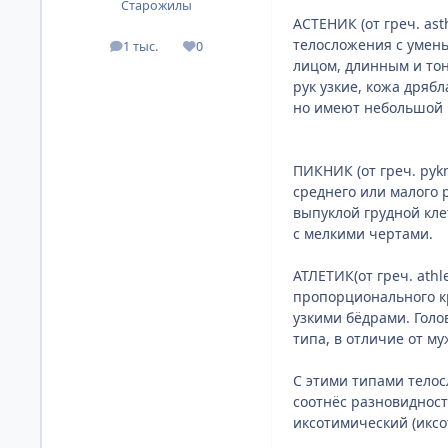
Старожилы
АСТЕНИК (от греч. ast
телосложения с умен
1 тыс.
0
посты
Репутация
лицом, длинным и тон
рук узкие, кожа дряб
но имеют небольшой 
ПИКНИК (от греч. pykn
среднего или малого 
выпуклой грудной кле
с мелкими чертами.
АТЛЕТИК(от греч. athl
пропорционального к
узкими бёдрами. Гол
типа, в отличие от 
С этими типами тело
соотнёс разновидност
иксотимический (иксо