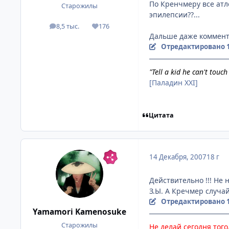
По Кренчмеру все атл
Старожилы
эпилепсии??...
8,5 тыс.
176
посты
Репутация
Дальше даже комменти
Отредактировано
"Tell a kid he can't touc
[Паладин XXI]
Цитата
14 Декабря, 2007
18 г
Действительно !!! Не
З.Ы. А Кречмер случай
Отредактировано
Yamamori Kamenosuke
Старожилы
Не делай сегодня того