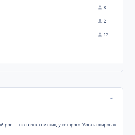
8
2
12
comment_193
рост - это только пикник, у которого "богата жировая