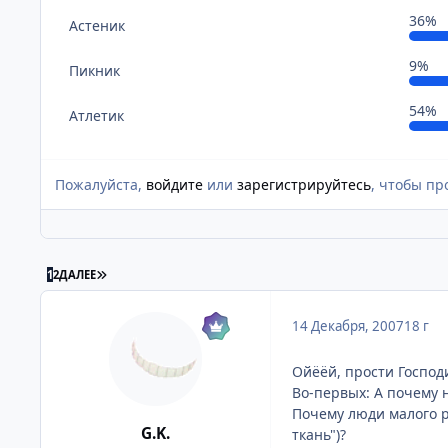
36%
Астеник
9%
Пикник
54%
Атлетик
Пожалуйста,
войдите
или
зарегистрируйтесь
, чтобы пр
ПОСЛЕДНЯЯ СТРАНИЦА
1
2
ДАЛЕЕ
14 Декабря, 2007
18 г
Ойёёй, прости Господи
Во-первых: А почему 
Почему люди малого р
G.K.
ткань")?