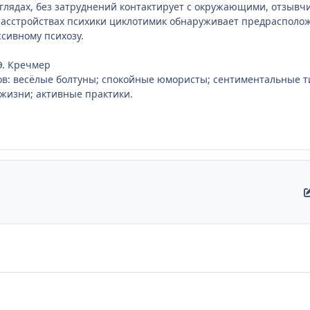
глядах, без затруднений контактирует с окружающими, отзывчи
расстройствах психики циклотимик обнаруживает предрасполо
сивному психозу.
Э. Кречмер
ов: весёлые болтуны; спокойные юмористы; сентиментальные т
жизни; активные практики.