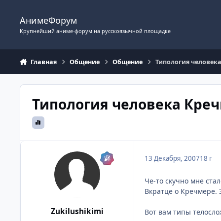
Перейти к содержимому
АнимеФорум
Крупнейший аниме-форум на русскоязычной площадке
Главная
Общение
Общение
Типология человек
Типология человека Кре
13 Декабря, 2007
18 г
Че-то скучно мне ста
Вкратце о Кречмере. 
Zukilushikimi
Вот вам типы телосло