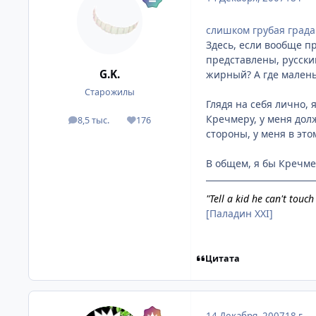
слишком грубая град
Здесь, если вообще п
представлены, русск
G.K.
жирный? А где малень
Старожилы
Глядя на себя лично, 
Кречмеру, у меня дол
8,5 тыс.
176
посты
Репутация
стороны, у меня в эт
В общем, я бы Кречме
"Tell a kid he can't touc
[Паладин XXI]
Цитата