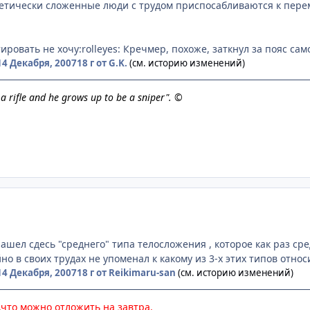
етически сложенные люди с трудом приспосабливаются к перем
ровать не хочу:rolleyes: Кречмер, похоже, заткнул за пояс сам
14 Декабря, 2007
18 г
от G.K.
(см. историю изменений)
h a rifle and he grows up to be a sniper". ©
 нашел сдесь "среднего" типа телосложения , которое как раз
но в своих трудах не упоменал к какому из 3-х этих типов относи
14 Декабря, 2007
18 г
от Reikimaru-san
(см. историю изменений)
,что можно отложить на завтра.