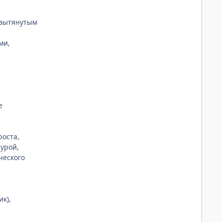
 вытянутым
ми,
е
роста,
урой,
ческого
к),