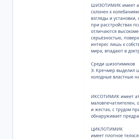
ШИЗОТИМИК имеет аст
склонен к колебаниям
взгляды и установки,
при расстройствах п
отличаются высокомер
серьёзностью, поверх
интерес лишь к собст
мира, впадают в докт
Среди шизотимиков
Э. Кречмер выделил 
холодные властные на
ИКСОТИМИК имеет атл
маловпечатлителен, 
и жестах, с трудом п
обнаруживает предра
ЦИКЛОТИМИК
имеет плотное телос