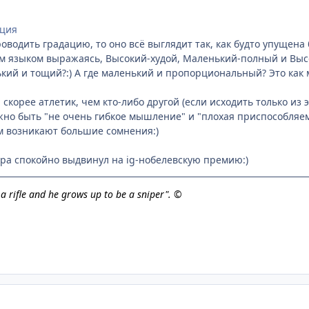
ация
роводить градацию, то оно всё выглядит так, как будто упущен
им языком выражаясь, Высокий-худой, Маленький-полный и Вы
кий и тощий?:) А где маленький и пропорциональный? Это как
я скорее атлетик, чем кто-либо другой (если исходить только из
жно быть "не очень гибкое мышление" и "плохая приспособляем
ом возникают большие сомнения:)
ра спокойно выдвинул на ig-нобелевскую премию:)
h a rifle and he grows up to be a sniper". ©