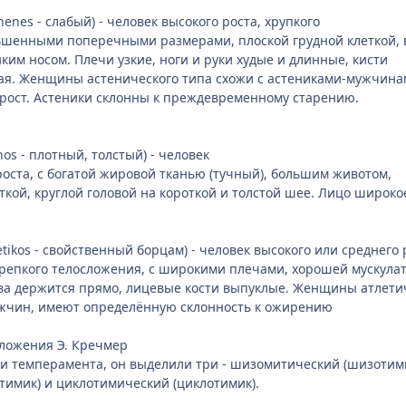
henes - слабый) - человек высокого роста, хрупкого
ьшенными поперечными размерами, плоской грудной клеткой,
ким носом. Плечи узкие, ноги и руки худые и длинные, кисти
лая. Женщины астенического типа схожи с астениками-мужчина
рост. Астеники склонны к преждевременному старению.
os - плотный, толстый) - человек
роста, с богатой жировой тканью (тучный), большим животом,
ткой, круглой головой на короткой и толстой шее. Лицо широко
etikos - свойственный борцам) - человек высокого или среднего 
репкого телосложения, с широкими плечами, хорошей мускулат
ова держится прямо, лицевые кости выпуклые. Женщины атлети
мужчин, имеют определённую склонность к ожирению
сложения Э. Кречмер
и темперамента, он выделили три - шизомитический (шизотими
тимик) и циклотимический (циклотимик).