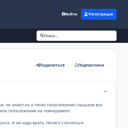
Войти
Регистрация
Поиск...
Поделиться
Подписчики
comment_193
вас не знают,но о типах телосложения слышали все.
типа телосложения на темперамент.
нта. И не надо врать. Нечего стесняться.