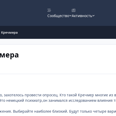
Сообщество
Активность
а Кречмера
чмера
ло, захотелось провести опросец. Кто такой Кречмер многие из 
Это немецкий психиатр,он занимался исследованием влияния 
жения. Выбирайте наиболее близкий. Будут только четыре вариа