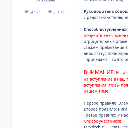
Старожилы
Руководитель сообщ
9,4 тыс.
1,1 тыс.
посты
Репутация
с радостью уступлю е
Способ вступления:
В
получить внегласное 
отрицательных отзыво
стажем пребывания в 
либо статус полнопра
"пропадают", то это 
ВНИМАНИЕ:
Если 
на вступление в наш 
вступления, то вы по
нашем тиме.
Первое правило: Эле
Второе правило:
ника
Третье правило: У на
Список участников:
MrStitch
И.О. царя и 