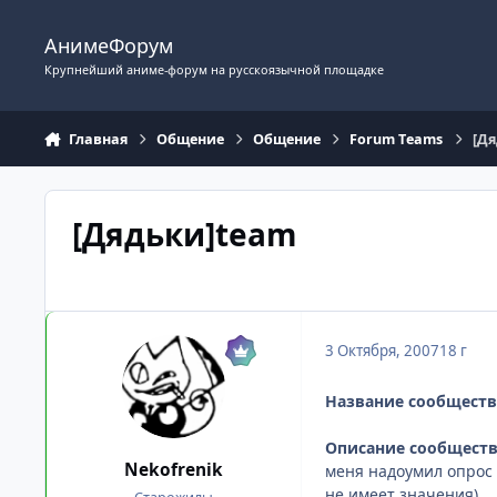
Перейти к содержимому
АнимеФорум
Крупнейший аниме-форум на русскоязычной площадке
Главная
Общение
Общение
Fоrum Tеams
[Д
[Дядьки]team
3 Октября, 2007
18 г
Название сообществ
Описание сообществ
Nekofrenik
меня надоумил опрос 
не имеет значения)