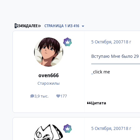
ПОСЛЕДНЯЯ СТРАНИЦА
1
2
3
4
5
6
ДАЛЕЕ
СТРАНИЦА 1 ИЗ 416
5 Октября, 2007
18 г
Вступаю Мне было 29 
_
click me
oven666
Старожилы
3,9 тыс.
177
посты
Репутация
Цитата
5 Октября, 2007
18 г