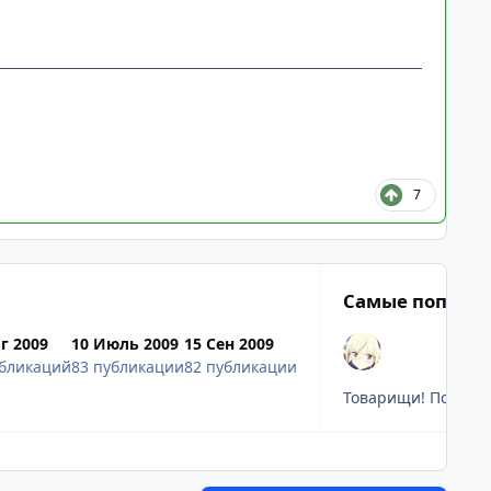
7
Самые популя
г 2009
10 Июль 2009
15 Сен 2009
убликаций
83 публикации
82 публикации
Товарищи! Повадили