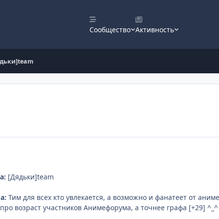
Сообщество
Активность
ядьки]team
а:
[Дядьки]team
а:
Тим для всех кто увлекается, а возможно и фанатеет от аним
про возраст участников Анимефорума, а точнее графа [+29] ^_^