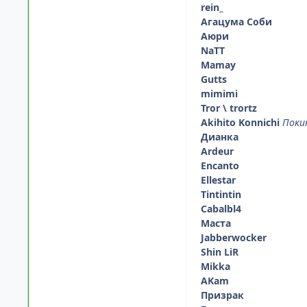
rein_
Агацума Соби
Аюри
NaTT
Mamay
Gutts
mimimi
Tror \ trortz
Akihito Konnichi
Поки
Дианка
Ardeur
Encanto
Ellestar
Tintintin
Cabalbl4
Маста
Jabberwocker
Shin LiR
Mikka
AKam
Призрак