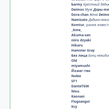
barmy
Крёстный дядь
Deimos
Муж
Доры-тя
Dora-chan
Жена
Deimo
Namizato
Дядька-неви
Komtur
, ранее извес
_Ame_
Akuma-san
niiro dzyaki
Нikaru
Hamster Gray
Без лица
Боец невид
Old
miyamushi
Йожег-тян
Nulex
SF1
DanteTGW
Niou
Kaonasi
Flugsangst
Ксу