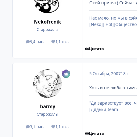
Окей принят) Сейчас 
Нас мало, но мы в сэй
Nekofrenik
[Neko][ Ня!][Общество
Старожилы
9,4 тыс.
1,1 тыс.
посты
Репутация
Цитата
5 Октября, 2007
18 г
Хоть и не люблю тимы,
"Да здравствует все, ч
barmy
[Дядьки]team
Старожилы
3,1 тыс.
1,1 тыс.
посты
Репутация
Цитата