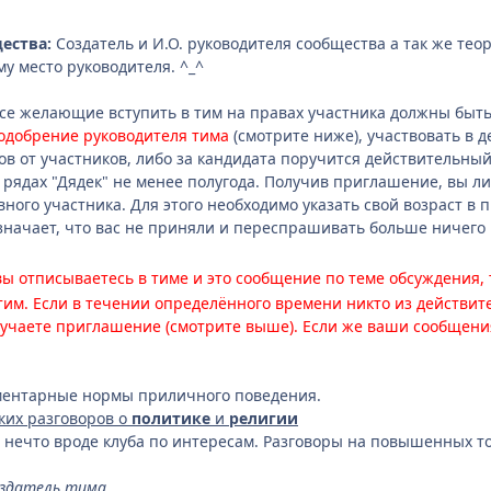
ества:
Создатель и И.О. руководителя сообщества а так же теоре
му место руководителя. ^_^
се желающие вступить в тим на правах участника должны быть 
одобрение руководителя тима
(смотрите ниже), участвовать в 
в от участников, либо за кандидата поручится действительный 
рядах "Дядек" не менее полугода. Получив приглашение, вы либо
вного участника. Для этого необходимо указать свой возраст в 
означает, что вас не приняли и переспрашивать больше ничего
вы отписываетесь в тиме и это сообщение по теме обсуждения,
тим. Если в течении определённого времени никто из действи
лучаете приглашение (смотрите выше). Если же ваши сообщения
ментарные нормы приличного поведения.
ких разговоров о
политике
и
религии
с нечто вроде клуба по интересам. Разговоры на повышенных 
создатель тима.