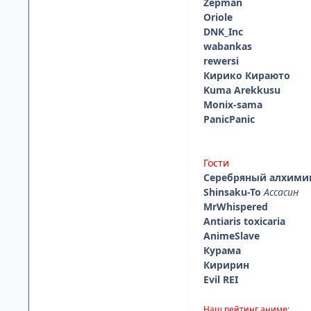
Zepman
Oriole
DNK_Inc
wabankas
rewersi
Кирико Кираюто
Kuma Arekkusu
Monix-sama
PanicPanic
Гости
Серебряный алхими
Shinsaku-To
Ассасин
MrWhispered
Antiaris toxicaria
AnimeSlave
Курама
Киририн
Evil REI
Наш рейтинг аниме: