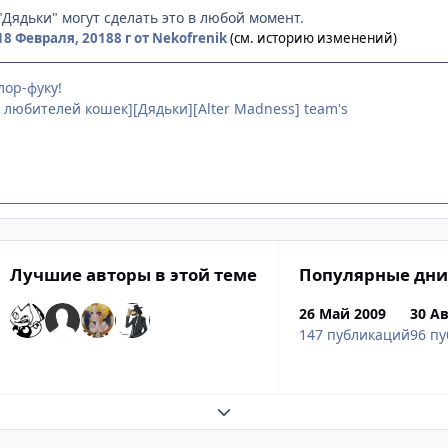
"Дядьки" могут сделать это в любой момент.
18 Февраля, 2018
8 г
от Nekofrenik
(см. историю изменений)
лор-фуку!
о любителей кошек][Дядьки][Alter Madness] team's
Лучшие авторы в этой теме
Популярные дни
26 Май 2009
30 Ав
147 публикаций
96 п
Развернуть обзор темы