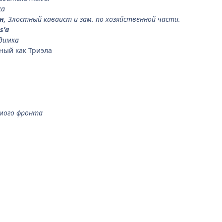
ка
н
, Злостный каваист и зам. по хозяйственной части.
s'a
димка
тный как Триэла
имого фронта