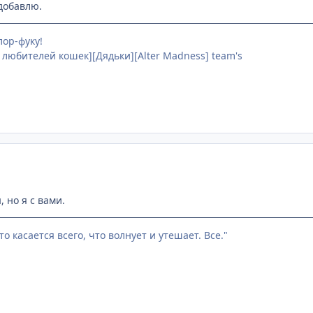
добавлю.
лор-фуку!
 любителей кошек][Дядьки][Alter Madness] team's
 но я с вами.
то касается всего, что волнует и утешает. Все."