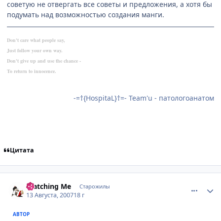
советую не отвергать все советы и предложения, а хотя бы
подумать над возможностью создания манги.
Don't care what people say,
Just follow your own way.
Don't give up and use the chance -
To return to innocence.
-=†{HospitaL}†=- Team'u - патологоанатом
Цитата
comment_1830104
Статистика автора
Watching Me
Старожилы
13 Августа, 2007
18 г
АВТОР