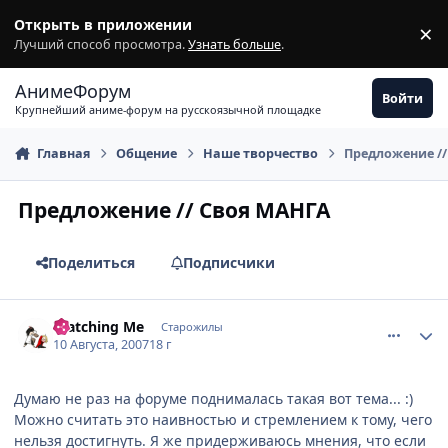
Перейти к содержимому
Открыть в приложении
×
З
Лучший способ просмотра.
Узнать больше
.
АнимеФорум
Войти
Крупнейший аниме-форум на русскоязычной площадке
Главная
Общение
Наше творчество
Предложение /
Предложение // Своя МАНГА
Поделиться
Подписчики
comment_1828672
Статистика автора
Watching Me
Старожилы
10 Августа, 2007
18 г
Думаю не раз на форуме поднималась такая вот тема... :)
Можно считать это наивностью и стремлением к тому, чего
нельзя достигнуть. Я же придерживаюсь мнения, что если