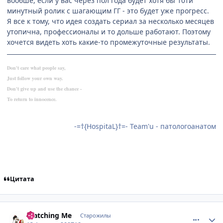
вообше, если у вас через пол года будет хотя бы 10ти
минутный ролик с шагающим ГГ - это будет уже прогресс.
Я все к тому, что идея создать сериал за несколько месяцев
утопична, профессионалы и то дольше работают. Поэтому
хочется видеть хоть какие-то промежуточные результаты.
Don't care what people say,
Just follow your own way.
Don't give up and use the chance -
To return to innocence.
-=†{HospitaL}†=- Team'u - патологоанатом
Цитата
comment_1830495
Статистика автора
Watching Me
Старожилы