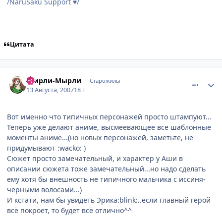
/NaruSaku Support
/
♥
Цитата
comment_1830577
Статистика автора
Ширли-Мырли
Старожилы
13 Августа, 2007
18 г
Вот именно что типичных персонажей просто штампуют...
Теперь уже делают аниме, высмеевающее все шаблонные
моменты аниме...(но новых персонажей, заметьте, не
придумывают :wacko: )
Сюжет просто замечательный, и характер у Аши в
описании сюжета тоже замечательный...но надо сделать
ему хотя бы внешность не типичного мальчика с иссиня-
чёрными волосами...)
И кстати, нам бы увидеть Эрика:blink:..если главный герой
всё покроет, то будет всё отлично^^