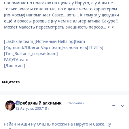
напоминает о полосках на щеках у Наруто, а у Аши не
только волосы синеватые, но и даже чем-то характером
(по-моему) напоминает Сазке...воть... К тому ж у девушки
ещё и волосы розовые (ну чем не альтернатива Сакуре?)
Может малость пересмотреть внешность персов... <_<
[LastExile team][Истинный Hellsing]team
[Zigmund//Oberon//арт team]-основатель[2ПИТЪ]
[Tim_Burton's_corpse-team]
РАДУГАteam
[Дио жив!]
Цитата
comment_1829969
Статистика автора
Серебряный алхимик
Старожилы
13 Августа, 2007
18 г
Райан и Аши ну ОЧЕНЬ похожи на Наруто и Сазке...(у