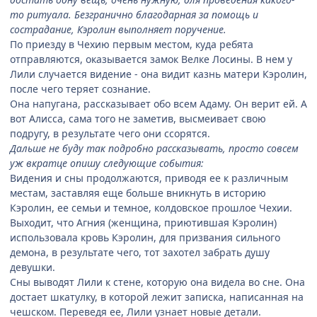
то ритуала. Безгранично благодарная за помощь и
сострадание, Кэролин выполняет поручение.
По приезду в Чехию первым местом, куда ребята
отправляются, оказывается замок Велке Лосины. В нем у
Лили случается видение - она видит казнь матери Кэролин,
после чего теряет сознание.
Она напугана, рассказывает обо всем Адаму. Он верит ей. А
вот Алисса, сама того не заметив, высмеивает свою
подругу, в результате чего они ссорятся.
Дальше не буду так подробно рассказывать, просто совсем
уж вкратце опишу следующие события:
Видения и сны продолжаются, приводя ее к различным
местам, заставляя еще больше вникнуть в историю
Кэролин, ее семьи и темное, колдовское прошлое Чехии.
Выходит, что Агния (женщина, приютившая Кэролин)
использовала кровь Кэролин, для призвания сильного
демона, в результате чего, тот захотел забрать душу
девушки.
Сны выводят Лили к стене, которую она видела во сне. Она
достает шкатулку, в которой лежит записка, написанная на
чешском. Переведя ее, Лили узнает новые детали.