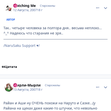
comment_1829614
Статистика автора
Watching Me
Старожилы
12 Августа, 2007
18 г
АВТОР
Так.. четыре человека за полтора дня.. весьма неплохо...
^_^ Надеюсь что старания не зря..
/NaruSaku Support
/
♥
Цитата
comment_1829951
Статистика автора
Ширли-Мырли
Старожилы
13 Августа, 2007
18 г
Райан и Аши ну ОЧЕНЬ похожи на Наруто и Сазке...(у
Райана на щеках даже какие-то штучки, что невольно