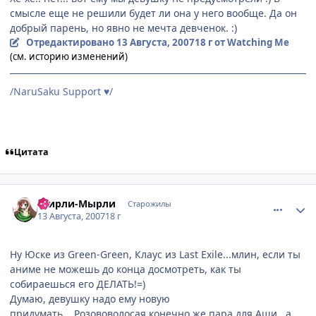
смысле еще не решили будет ли она у него вообще. Да он
добрый парень, но явно не мечта девченок. :)
Отредактировано
13 Августа, 2007
18 г
от Watching Me
(см. историю изменений)
/NaruSaku Support
/
♥
Цитата
comment_1830598
Статистика автора
Ширли-Мырли
Старожилы
13 Августа, 2007
18 г
Ну Юске из Green-Green, Клаус из Last Exile...млин, если ты
аниме не можешь до конца досмотреть, как ты
собираешься его ДЕЛАТЬ!=)
Думаю, девушку надо ему новую
придумать....Розововолосая конечно же пара для Аши...а