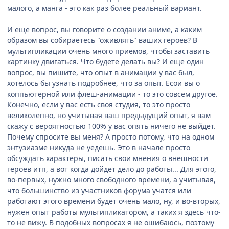
малого, а манга - это как раз более реальный вариант.
И еще вопрос, вы говорите о создании аниме, а каким
образом вы собираетесь "оживлять" ваших героев? В
мультипликации очень много приемов, чтобы заставить
картинку двигаться. Что будете делать вы? И еще один
вопрос, вы пишите, что опыт в анимации у вас был,
хотелось бы узнать подробнее, что за опыт. Есои вы о
коппьютерной или флеш-анимации - то это совсем другое.
Конечно, если у вас есть своя студия, то это просто
великолепно, но учитывая ваш предыдущий опыт, я вам
скажу с вероятностью 100% у вас опять ничего не выйдет.
Почему спросите вы меня? А просто потому, что на одном
энтузиазме никуда не уедешь. Это в начале просто
обсуждать характеры, писать свои мнения о внешности
героев итп, а вот когда дойдет дело до работы... Для этого,
во-первых, нужно много свободного времени, а учитывая,
что большинство из участников форума учатся или
работают этого времени будет очень мало, ну, и во-вторых,
нужен опыт работы мультипликатором, а таких я здесь что-
то не вижу. В подобных вопросах я не ошибаюсь, поэтому