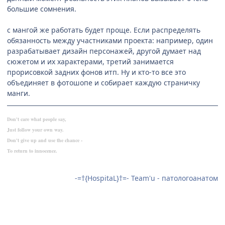
большие сомнения.
с мангой же работать будет проще. Если распределять
обязанность между участниками проекта: например, один
разрабатывает дизайн персонажей, другой думает над
сюжетом и их характерами, третий занимается
прорисовкой задних фонов итп. Ну и кто-то все это
объединяет в фотошопе и собирает каждую страничку
манги.
Don't care what people say,
Just follow your own way.
Don't give up and use the chance -
To return to innocence.
-=†{HospitaL}†=- Team'u - патологоанатом