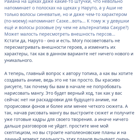
Райана на щеках даже какие-то штучки, что невольно
напоминает о полосках на щеках у Наруто, а у Аши не
только волосы синеватые, но и даже чем-то характером
(по-моему) напоминает Сазке...воть... К тому ж у девушки
ещё и волосы розовые (ну чем не альтернатива Сакуре?)
Может малость пересмотреть внешность персов...
Кстати да, Наруто - оно и есть. Могу посоветовать не
пересматривать внешности героев, а изменить их
характеры, так как в данном варианте нет ничего нового и
уникального.
А теперь, главный вопрос к автору топика, а как вы хотите
создавать аниме, ведь это не так просто. Вы красиво
рисуете, так почему бы вам в начале не попробовать
нарисовать мангу. Это будет верный ход, так как у вас
сейчас нет ни раскадровки для будущего аниме, ни
прорисовки фонов и более или менее четкого сюжета. А
так, начав рисовать мангу вы выстроите сюжет и получите
уже готовые кадры для своего творения. а иначе ничего
дальше разговоров не уйдет. простите мне мой
скептицизм, но вы строите наполеоновские планы и на
данный момент реальность этих планов вызывает очень