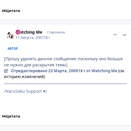
Цитата
comment_1829096
Статистика автора
Watching Me
Старожилы
11 Августа, 2007
18 г
АВТОР
[Прошу удалить данное сообщение поскольку оно больше
не нужно для раскрытия темы]
Отредактировано
23 Марта, 2008
18 г
от Watching Me
(см.
историю изменений)
/NaruSaku Support
/
♥
Цитата