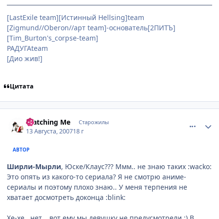
[LastExile team][Истинный Hellsing]team
[Zigmund//Oberon//арт team]-основатель[2ПИТЪ]
[Tim_Burton's_corpse-team]
РАДУГАteam
[Дио жив!]
Цитата
comment_1830591
Статистика автора
Watching Me
Старожилы
13 Августа, 2007
18 г
АВТОР
Ширли-Мырли
, Юске/Клаус??? Ммм.. не знаю таких :wacko:
Это опять из какого-то сериала? Я не смотрю аниме-
сериалы и поэтому плохо знаю.. У меня терпения не
хватает досмотреть доконца :blink:
Хе-хе.. нет... вот ему мы девушку не предусмотрели :) В