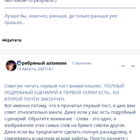
был какой-то результат)
Лучше бы, конечно, раньше, да только раньше уже
прошло...
Цитата
comment_1830092
Статистика автора
Серебряный алхимик
Старожилы
13 Августа, 2007
18 г
Советую читать первый пост внимательнее.. ПОЛНЫЙ
ПОДРОБНЫЙ СЦЕНАРИЙ К ПЕРВОЙ СЕРИИ ЕСТЬ.. КО
ВТОРОЙ ПОЧТИ ЗАКОНЧЕН.
Вот именно потому, что я прочитал первый пост, я даю вам
совет относительно манги. Даже если у вас есть подробный
сценарий. Обратите внимание - слова - это одно, а
изображение этих самых слов на бумаге совсем другое.
Даже если вы предлагаете сделать полную раскадровку, я
сомневаюсь в удачном исходе работы. Просто начните с