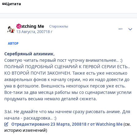
Цитата
comment_1830065
Статистика автора
Watching Me
Старожилы
13 Августа, 2007
18 г
АВТОР
Серебряный алхимик
,
Советую читать первый пост чуточку внимательнее.. :)
ПОЛНЫЙ ПОДРОБНЫЙ СЦЕНАРИЙ К ПЕРВОЙ СЕРИИ ЕСТЬ..
КО ВТОРОЙ ПОЧТИ ЗАКОНЧЕН. Также есть уже несколько
акварельных фонов к началу серии, но их надо довести до
ума в фотошопе. Внешность некоторых персов уже есть.
Все-таки за два месяца работы мы со сценаристами успели
продумать весьма немало деталей сюжета.
З.Ы. Не думайте что мы начнем сразу рисовать аниме. Для
начала - раскадровка.. :)
Отредактировано
23 Марта, 2008
18 г
от Watching Me
(см.
историю изменений)