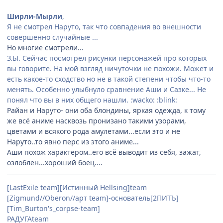
Ширли-Мырли
,
Я не смотрел Наруто, так что совпадения во внешности
совершенно случайные ...
Но многие смотрели...
З.Ы. Сейчас посмотрел рисунки персонажей про которых
вы говорите. На мой взгляд ничуточки не похожи. Может и
есть какое-то сходство но не в такой степени чтобы что-то
менять. Особенно улыбнуло сравнение Аши и Сазке... Не
понял что вы в них общего нашли. :wacko: :blink:
Райан и Наруто- они оба блондины, яркая одежда, к тому
же всё аниме насквозь пронизано такими узорами,
цветами и всякого рода амулетами...если это и не
Наруто..то явно перс из этого аниме...
Аши похож характером..его всё выводит из себя, зажат,
озлоблен...хороший боец....
[LastExile team][Истинный Hellsing]team
[Zigmund//Oberon//арт team]-основатель[2ПИТЪ]
[Tim_Burton's_corpse-team]
РАДУГАteam