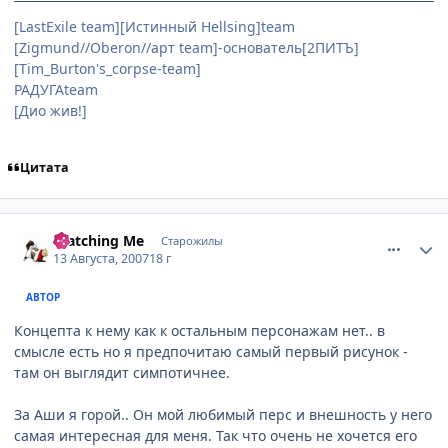
[LastExile team][Истинный Hellsing]team
[Zigmund//Oberon//арт team]-основатель[2ПИТЪ]
[Tim_Burton's_corpse-team]
РАДУГАteam
[Дио жив!]
Цитата
comment_1830582
Статистика автора
Watching Me
Старожилы
13 Августа, 2007
18 г
АВТОР
Концепта к нему как к остальным персонажам нет.. в
смысле есть но я предпочитаю самый первый рисунок -
там он выглядит симпотичнее.
За Аши я горой.. Он мой любимый перс и внешность у него
самая интересная для меня. Так что очень не хочется его