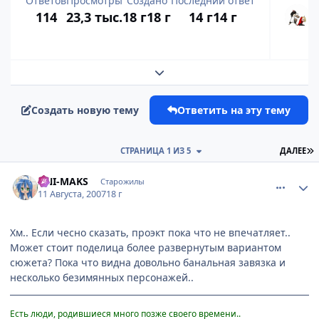
Ответов
Просмотры
Создано
Последний ответ
114
23,3 тыс.
18 г
18 г
14 г
14 г
Развернуть обзор темы
Создать новую тему
Ответить на эту тему
П
СТРАНИЦА 1 ИЗ 5
ДАЛЕЕ
comment_1829055
Статистика автора
ANI-MAKS
Старожилы
11 Августа, 2007
18 г
Хм.. Если чесно сказать, проэкт пока что не впечатляет..
Может стоит поделица более развернутым вариантом
сюжета? Пока что видна довольно банальная завязка и
несколько безимянных персонажей..
Есть люди, родившиеся много позже своего времени..