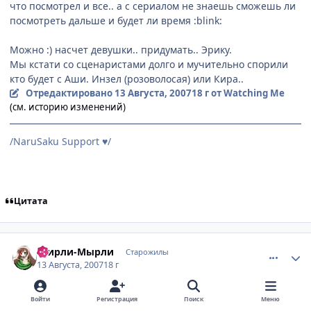
что посмотрел и все.. а с сериалом не знаешь сможешь ли
посмотреть дальше и будет ли время :blink:
Можно :) насчет девушки.. придумать.. Эрику.
Мы кстати со сценаристами долго и мучительно спорили
кто будет с Аши. Инзел (розоволосая) или Кира..
Отредактировано
13 Августа, 2007
18 г
от Watching Me
(см. историю изменений)
/NaruSaku Support
/
♥
Цитата
comment_1830603
Статистика автора
Ширли-Мырли
Старожилы
13 Августа, 2007
18 г
Войти
Регистрация
Поиск
Меню
Ню, ненаю...теперь придётся долго и упорно спорить со