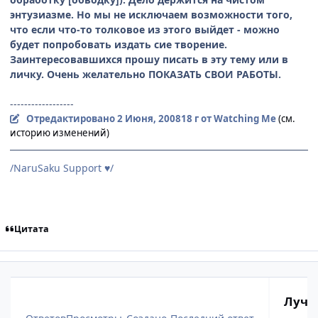
энтузиазме. Но мы не исключаем возможности того,
что если что-то толковое из этого выйдет - можно
будет попробовать издать сие творение.
Заинтересовавшихся прошу писать в эту тему или в
личку. Очень желательно ПОКАЗАТЬ СВОИ РАБОТЫ.
------------------
Отредактировано
2 Июня, 2008
18 г
от Watching Me
(см.
историю изменений)
/NaruSaku Support
/
♥
Цитата
Лучш