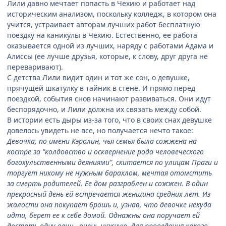
Лили давно мечтает попасть в Чехию и работает над
историческим анализом, поскольку колледж, в котором она
учится, устраивает авторам лучших работ бесплатную
поездку на каникулы в Чехию. Естественно, ее работа
оказывается одной из лучших, наряду с работами Адама и
Алиссы (ее лучше друзья, которые, к слову, друг друга не
переваривают).
С детства Лили видит один и тот же сон, о девушке,
прячущей шкатулку в тайник в стене. И прямо перед
поездкой, события снов начинают развиваться. Они идут
беспорядочно, и Лили должна их связать между собой.
В истории есть дыры из-за того, что в своих снах девушке
довелось увидеть не все, но получается нечто такое:
Девочка, по имени Кэролин, чья семья была сожжена на
костре за "колдовство и осквернение рода человеческого
богохульственными деяниями", скитается по улицам Праги и
торгует никому не нужным барахлом, мечтая отомстить
за смерть родителей. Ее дом разграблен и сожжен. В один
прекрасный день ей встречается женщина средних лет. Из
жалости она покупает брошь и, узнав, что девочке некуда
идти, берет ее к себе домой. Однажны она поручает ей
достать одну вещь, очень нужную, для проведения какого-