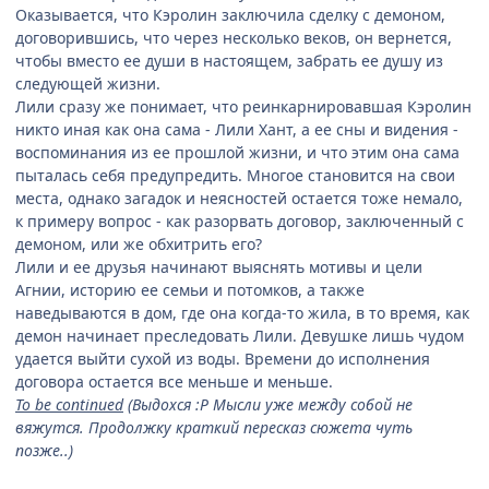
Оказывается, что Кэролин заключила сделку с демоном,
договорившись, что через несколько веков, он вернется,
чтобы вместо ее души в настоящем, забрать ее душу из
следующей жизни.
Лили сразу же понимает, что реинкарнировавшая Кэролин
никто иная как она сама - Лили Хант, а ее сны и видения -
воспоминания из ее прошлой жизни, и что этим она сама
пыталась себя предупредить. Многое становится на свои
места, однако загадок и неясностей остается тоже немало,
к примеру вопрос - как разорвать договор, заключенный с
демоном, или же обхитрить его?
Лили и ее друзья начинают выяснять мотивы и цели
Агнии, историю ее семьи и потомков, а также
наведываются в дом, где она когда-то жила, в то время, как
демон начинает преследовать Лили. Девушке лишь чудом
удается выйти сухой из воды. Времени до исполнения
договора остается все меньше и меньше.
To be continued
(Выдохся :P Мысли уже между собой не
вяжутся. Продолжку краткий пересказ сюжета чуть
позже..)