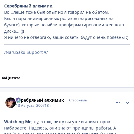
Серебряный алхимик
,
Во флеше тоже был опыт но я говорил не об этом.
Была пара анимированых роликов (нарисованых на
бумаге), которые погибли при форматировании жесткого
диска... (((
Я ничего не отвергаю, ваши советы будут очень полезны :)
/NaruSaku Support
/
♥
Цитата
comment_1830484
Статистика автора
Серебряный алхимик
Старожилы
13 Августа, 2007
18 г
Watching Me
, ну, чтож, вижу вы уже и аниматоров
набираете. Надеюсь, они знают принципы работы. А