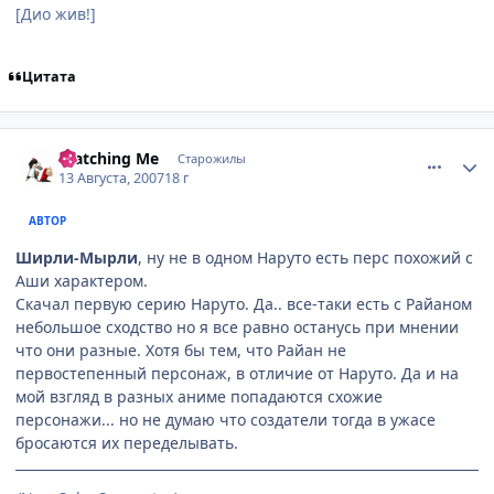
[Дио жив!]
Цитата
comment_1830567
Статистика автора
Watching Me
Старожилы
13 Августа, 2007
18 г
АВТОР
Ширли-Мырли
, ну не в одном Наруто есть перс похожий с
Аши характером.
Скачал первую серию Наруто. Да.. все-таки есть с Райаном
небольшое сходство но я все равно останусь при мнении
что они разные. Хотя бы тем, что Райан не
первостепенный персонаж, в отличие от Наруто. Да и на
мой взгляд в разных аниме попадаются схожие
персонажи... но не думаю что создатели тогда в ужасе
бросаются их переделывать.