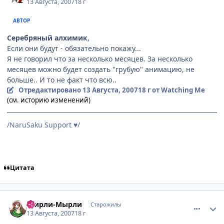
13 Августа, 2007
18 г
АВТОР
Серебряный алхимик
,
Если они будут - обязательно покажу...
Я не говорил что за несколько месяцев. За несколько
месяцев можно будет создать "грубую" анимацию, не
больше.. И то не факт что всю..
Отредактировано
13 Августа, 2007
18 г
от Watching Me
(см. историю изменений)
/NaruSaku Support
/
♥
Цитата
comment_1830558
Статистика автора
Ширли-Мырли
Старожилы
13 Августа, 2007
18 г