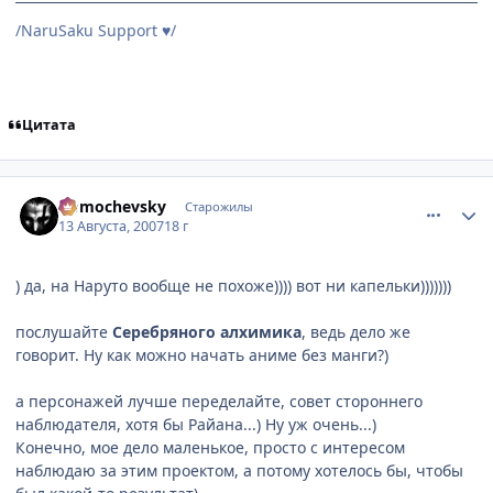
/NaruSaku Support
/
♥
Цитата
comment_1830074
Статистика автора
Domochevsky
Старожилы
13 Августа, 2007
18 г
) да, на Наруто вообще не похоже)))) вот ни капельки)))))))
послушайте
Серебряного алхимика
, ведь дело же
говорит. Ну как можно начать аниме без манги?)
а персонажей лучше переделайте, совет стороннего
наблюдателя, хотя бы Райана...) Ну уж очень...)
Конечно, мое дело маленькое, просто с интересом
наблюдаю за этим проектом, а потому хотелось бы, чтобы