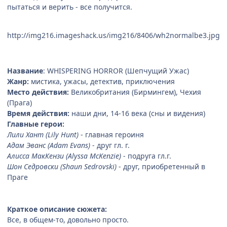
пытаться и верить - все получится.
http://img216.imageshack.us/img216/8406/wh2normalbe3.jpg
Название
: WHISPERING HORROR (Шепчущий Ужас)
Жанр:
мистика, ужасы, детектив, приключения
Место действия:
Великобритания (Бирмингем), Чехия
(Прага)
Время действия:
наши дни, 14-16 века (сны и видения)
Главные герои:
Лили Хант (Lily Hunt)
- главная героиня
Адам Эванс (Adam Evans)
- друг гл. г.
Алисса МакКензи (Alyssa McKenzie)
- подруга гл.г.
Шон Седровски (Shaun Sedrovski)
- друг, приобретенный в
Праге
Краткое описание сюжета:
Все, в общем-то, довольно просто.