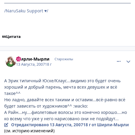
/NaruSaku Support
/
♥
Цитата
comment_1830589
Статистика автора
Ширли-Мырли
Старожилы
13 Августа, 2007
18 г
А Эрик типичный Юске/Клаус...видимо это будет очень
хороший и добрый парень, мечта всех девушек и всё
такое^^
Ню ладно, давайте всех такими и оставим...всё-равно всё
будет зависеть от художников^^ :wacko:
А Райн...ну....фиолетовые волосы это конечно хорошо....но
ко всему что уже у него нарисовано они не подойдут...
Отредактировано
13 Августа, 2007
18 г
от Ширли-Мырли
(см. историю изменений)