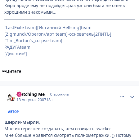
Кира вроде ему не подойдёт..раз уж они были не очень
хорошими знакомыми...
[LastExile team][Истинный Hellsing]team
[Zigmund//Oberon//арт team]-основатель[2ПИТЪ]
[Tim_Burton's_corpse-team]
РАДУГАteam
[Дио жив!]
Цитата
comment_1830599
Статистика автора
Watching Me
Старожилы
13 Августа, 2007
18 г
АВТОР
Ширли-Мырли
,
Мне интереснее создавать, чем созидать :wacko: ...
Мне больше нравится смотреть полнометражки. )) Потому