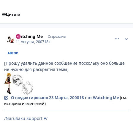
Цитата
comment_1829063
Статистика автора
Watching Me
Старожилы
11 Августа, 2007
18 г
АВТОР
[Прошу удалить данное сообщение поскольку оно больше
не нужно для раскрытия темы]
Отредактировано
23 Марта, 2008
18 г
от Watching Me
(см.
историю изменений)
/NaruSaku Support
/
♥