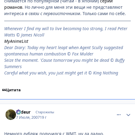
снимается по популярной (читай - в Японии)
серии
романов
. Но лично для меня эти вещи не представляют
интереса
в связи с первоисточником
. Только сами по себе.
When­ever I find my will to live be­com­ing too strong, I read Peter
Watts © James Nicoll
MyAnimeList
Dear Diary: Today my heart leapt when Agent Scully suggested
spontaneous human combustion © Fox Mulder
Seize the moment. 'Cause tomorrow you might be dead © Buffy
Summers
Careful what you wish, you just might get it © King Nothing
Цитата
comment_1801401
Статистика автора
Ardeur
Старожилы
7 Июля, 2007
19 г
Немного дубляж получился с WMT, ну да ладно.