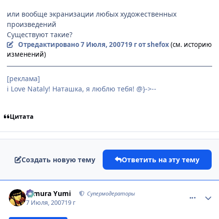
или вообще экранизации любых художественных
произведений
Существуют такие?
Отредактировано
7 Июля, 2007
19 г
от shefox
(см. историю
изменений)
[реклама]
i Love Nataly! Наташка, я люблю тeбя! @}->--
Цитата
Создать новую тему
Ответить на эту тему
comment_1801309
Статистика автора
Himura Yumi
Супермодераторы
7 Июля, 2007
19 г