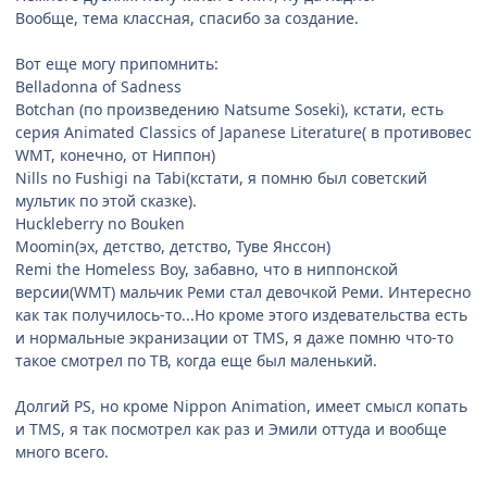
Вообще, тема классная, спасибо за создание.
Вот еще могу припомнить:
Belladonna of Sadness
Botchan (по произведению Natsume Soseki), кстати, есть
серия Animated Classics of Japanese Literature( в противовес
WMT, конечно, от Ниппон)
Nills no Fushigi na Tabi(кстати, я помню был советский
мультик по этой сказке).
Huckleberry no Bouken
Moomin(эх, детство, детство, Туве Янссон)
Remi the Homeless Boy, забавно, что в ниппонской
версии(WMT) мальчик Реми стал девочкой Реми. Интересно
как так получилось-то...Но кроме этого издевательства есть
и нормальные экранизации от TMS, я даже помню что-то
такое смотрел по ТВ, когда еще был маленький.
Долгий PS, но кроме Nippon Animation, имеет смысл копать
и TMS, я так посмотрел как раз и Эмили оттуда и вообще
много всего.