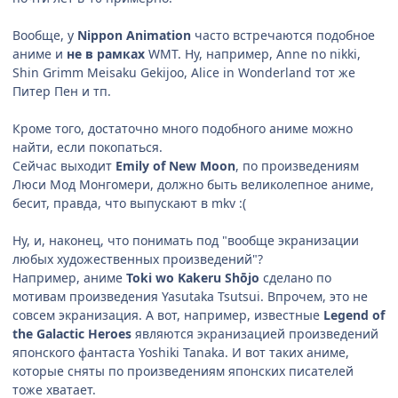
Вообще, у
Nippon Animation
часто встречаются подобное
аниме и
не в рамках
WMT. Ну, например, Anne no nikki,
Shin Grimm Meisaku Gekijoo, Alice in Wonderland тот же
Питер Пен и тп.
Кроме того, достаточно много подобного аниме можно
найти, если покопаться.
Сейчас выходит
Emily of New Moon
, по произведениям
Люси Мод Монгомери, должно быть великолепное аниме,
бесит, правда, что выпускают в mkv :(
Ну, и, наконец, что понимать под "вообще экранизации
любых художественных произведений"?
Например, аниме
Toki wo Kakeru Shōjo
сделано по
мотивам произведения Yasutaka Tsutsui. Впрочем, это не
совсем экранизация. А вот, например, известные
Legend of
the Galactic Heroes
являются экранизацией произведений
японского фантаста Yoshiki Tanaka. И вот таких аниме,
которые сняты по произведениям японских писателей
тоже хватает.