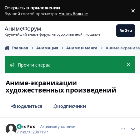
Перейти к содержимому
Открыть в приложении
×
З
Лучший способ просмотра.
Узнать больше
.
АнимеФорум
Войти
Крупнейший аниме-форум на русскоязычной площадке
Главная
Анимация
Аниме и манга
Аниме-экраниза
Прочти сперва
Скры
Аниме-экранизации
художественных произведений
Поделиться
Подписчики
comment_1801262
Статистика автора
Alex Fox
Активные участники
7 Июля, 2007
19 г