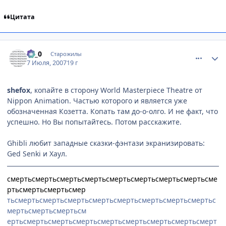
Цитата
comment_1801349
Статистика автора
Le_0
Старожилы
7 Июля, 2007
19 г
shefox
, копайте в сторону World Masterpiece Theatre от
Nippon Animation. Частью которого и является уже
обозначенная Козетта. Копать там до-о-олго. И не факт, что
успешно. Но Вы попытайтесь. Потом расскажите.
Ghibli любит западные сказки-фэнтази экранизировать:
Ged Senki и Хаул.
смертьсмертьсмертьсмертьсмертьсмертьсмертьсмертьсме
ртьсмертьсмертьсмер
тьсмертьсмертьсмертьсмертьсмертьсмертьсмертьсмертьс
мертьсмертьсмертьсм
ертьсмертьсмертьсмертьсмертьсмертьсмертьсмертьсмерт