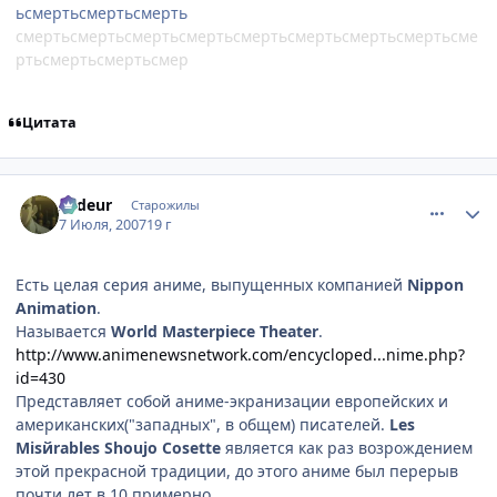
ьсмертьсмертьсмерть
смертьсмертьсмертьсмертьсмертьсмертьсмертьсмертьсме
ртьсмертьсмертьсмер
Цитата
comment_1801371
Статистика автора
Ardeur
Старожилы
7 Июля, 2007
19 г
Есть целая серия аниме, выпущенных компанией
Nippon
Animation
.
Называется
World Masterpiece Theater
.
http://www.animenewsnetwork.com/encycloped...nime.php?
id=430
Представляет собой аниме-экранизации европейских и
американских("западных", в общем) писателей.
Les
Misйrables Shoujo Cosette
является как раз возрождением
этой прекрасной традиции, до этого аниме был перерыв
почти лет в 10 примерно.