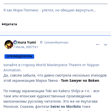
Я как Мэри Поппинс - улетел, но обещаю вернуться...
Цитата
comment_1801373
Статистика автора
Himura Yumi
Супермодераторы
7 Июля, 2007
19 г
СУПЕРМОДЕРАТОРЫ
копайте в сторону World Masterpiece Theatre от Nippon
Animation.
Да, совсем забыла, что давно смотрела несколько эпизодов
этой экранизации Марка Твена -
Tom Sawyer no Boken
.
По поводу экранизации Toki wo Kakeru Shōjo и т.п. - все-
таки
эти
японские художественные произведения
малознакомы русскому читателю. Это же не Акутагава
Рюноске. Скажем, фэнтези
Seirei no Moribito
тоже