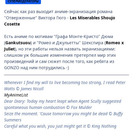
СУПЕРМОДЕРАТОРЫ
Сейчас как раз выходит аниме-экранизация романа
"Отверженные" Виктора Гюго -
Les Miserables Shoujo
Cosette
Есть аниме по мотивам "Графа Монте-Кристо" Дюма
(
Gankutsuou
) и "Ромео и Джульетты" Шекспира (
Romeo x
Juliet
), но эти работы нельзя назвать экранизациями:
слишком уж большие изменения претерпел мир этих
произведений и сам сюжет после того, как ребята из
GONZO над ним потрудились -)
When­ever I find my will to live be­com­ing too strong, I read Peter
Watts © James Nicoll
MyAnimeList
Dear Diary: Today my heart leapt when Agent Scully suggested
spontaneous human combustion © Fox Mulder
Seize the moment. 'Cause tomorrow you might be dead © Buffy
Summers
Careful what you wish, you just might get it © King Nothing