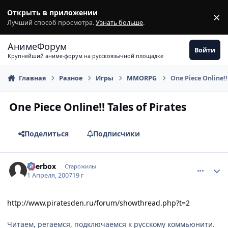
Перейти к содержимому
Открыть в приложении
×
З
Лучший способ просмотра.
Узнать больше
.
АнимеФорум
Войти
Крупнейший аниме-форум на русскоязычной площадке
Главная
Разное
Игры
MMORPG
One Piece Online!!
One Piece Online!! Tales of Pirates
Поделиться
Подписчики
comment_1718462
Статистика автора
Beerbox
Старожилы
1 Апреля, 2007
19 г
http://www.piratesden.ru/forum/showthread.php?t=2
Читаем, регаемся, подключаемся к русскому коммьюнити.