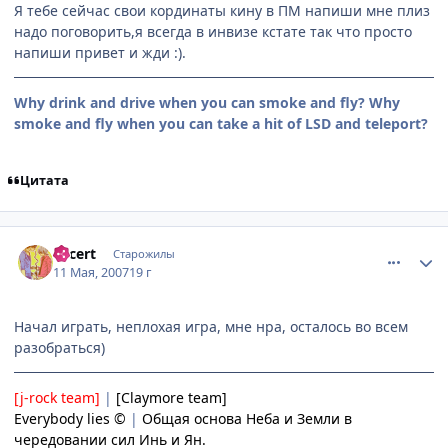
Я тебе сейчас свои кординаты кину в ПМ напиши мне плиз
надо поговорить,я всегда в инвизе кстате так что просто
напиши привет и жди :).
Why drink and drive when you can smoke and fly? Why
smoke and fly when you can take a hit of LSD and teleport?
Цитата
comment_1751040
Статистика автора
Lacert
Старожилы
11 Мая, 2007
19 г
Начал играть, неплохая игра, мне нра, осталось во всем
разобраться)
[j-rock team]
|
[Claymore team]
Everybody lies ©
|
Общая основа Неба и Земли в
чередовании сил Инь и Ян.