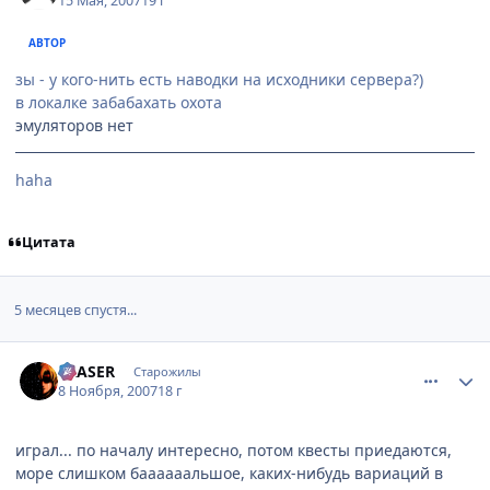
15 Мая, 2007
19 г
АВТОР
зы - у кого-нить есть наводки на исходники сервера?)
в локалке забабахать охота
эмуляторов нет
haha
Цитата
5 месяцев спустя...
comment_1898363
Статистика автора
ERASER
Старожилы
8 Ноября, 2007
18 г
играл... по началу интересно, потом квесты приедаются,
море слишком баааааальшое, каких-нибудь вариаций в