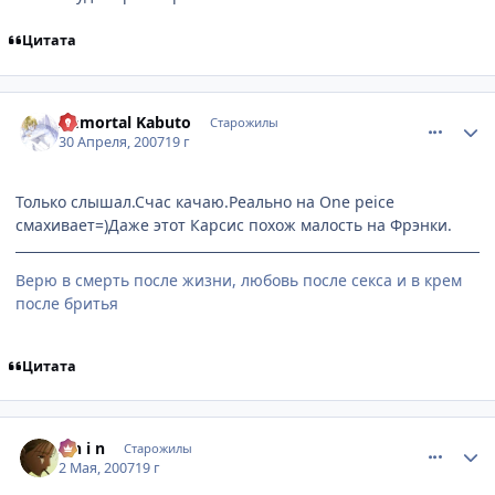
Цитата
comment_1742233
Статистика автора
Immortal Kabuto
Старожилы
30 Апреля, 2007
19 г
Только слышал.Счас качаю.Реально на One peice
смахивает=)Даже этот Карсис похож малость на Фрэнки.
Верю в смерть после жизни, любовь после секса и в крем
после бритья
Цитата
comment_1744170
Статистика автора
S h i n
Старожилы
2 Мая, 2007
19 г