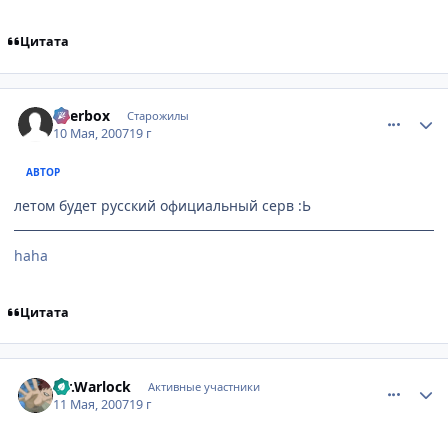
Цитата
comment_1750473
Статистика автора
Beerbox
Старожилы
10 Мая, 2007
19 г
АВТОР
летом будет русский официальный серв :Ь
haha
Цитата
comment_1750942
Статистика автора
Mr.Warlock
Активные участники
11 Мая, 2007
19 г