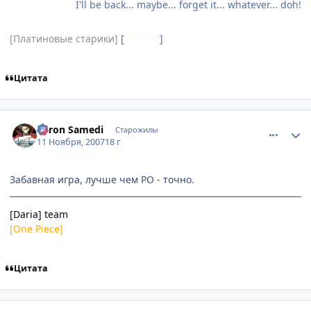
I'll be back... maybe... forget it... whatever... doh!
[Платиновые старики]
[
НИНЗЫ
]
Цитата
comment_1901268
Статистика автора
Baron Samedi
Старожилы
11 Ноября, 2007
18 г
Забавная игра, лучше чем РО - точно.
[Daria] team
[One Piece]
Цитата
comment_1901386
Статистика автора