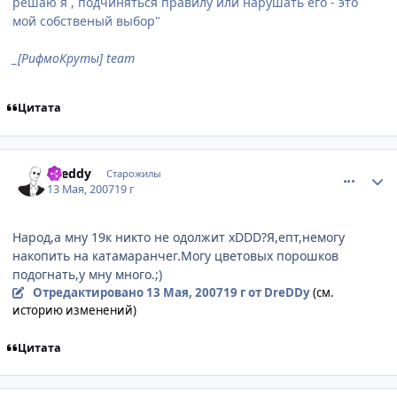
решаю я , подчиняться правилу или нарушать его - это
мой собственый выбор"
_[РифмоКруты] team
Цитата
comment_1752893
Статистика автора
Dreddy
Старожилы
13 Мая, 2007
19 г
Народ,а мну 19к никто не одолжит xDDD?Я,епт,немогу
накопить на катамаранчег.Могу цветовых порошков
подогнать,у мну много.;)
Отредактировано
13 Мая, 2007
19 г
от DreDDy
(см.
историю изменений)
Цитата