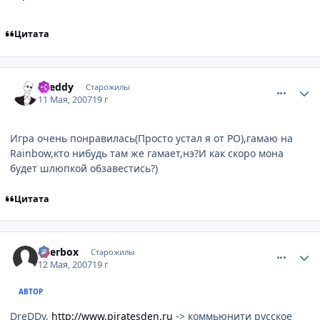
Цитата
comment_1751694
Статистика автора
Dreddy
Старожилы
11 Мая, 2007
19 г
Игра очень понравилась(Просто устал я от РО),гамаю на
Rainbow,кто нибудь там же гамает,нэ?И как скоро мона
будет шлюпкой обзавестись?)
Цитата
comment_1751765
Статистика автора
Beerbox
Старожилы
12 Мая, 2007
19 г
АВТОР
DreDDy,
http://www.piratesden.ru
-> коммьюнити русское