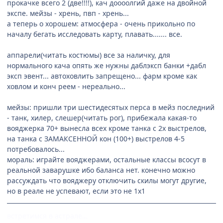
прокачке всего 2 (две!!!!), кач доооолгий даже на двойной
экспе. мейзы - хрень, пвп - хрень...
а теперь о хорошем: атмосфера - очень прикольно по
началу бегать исследовать карту, плавать....... все.
аппарели(читать костюмы) все за наличку, для
нормального кача опять же нужны даблэксп банки +дабл
эксп эвент... автоховлить запрещено... фарм кроме как
ховлом и конч реем - нереально...
мейзы: пришли три шестидесятых перса в мейз последний
- танк, хилер, слешер(читать рог), прибежала какая-то
вояджерка 70+ вынесла всех кроме танка с 2х выстрелов,
на танка с ЗАМАКСЕННОЙ кон (100+) выстрелов 4-5
потребовалось...
мораль: играйте вояджерами, остальные классы всосут в
реальной заварушке ибо баланса нет. конечно можно
рассуждать что вояджеру отключить скилы могут другие,
но в реале не успевают, если это не 1х1
встретимся в астрале…