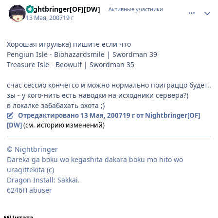
comment_1752895
Статистика автора
Nightbringer[OF][DW]
Активные участники
13 Мая, 2007
19 г
Хорошая игрулька) пишите если что
Pengiun Isle - Biohazardsmile | Swordman 39
Treasure Isle - Beowulf | Swordman 35
счас сессио кончетсо и можно нормально поиграццо будет..
зы - у кого-нить есть наводки на исходники сервера?)
в локалке забабахать охота ;)
Отредактировано
13 Мая, 2007
19 г
от Nightbringer[OF]
[DW]
(см. историю изменений)
© Nightbringer
Dareka ga boku wo kegashita dakara boku mo hito wo
uragittekita (с)
Dragon Install: Sakkai.
6246H abuser
Цитата