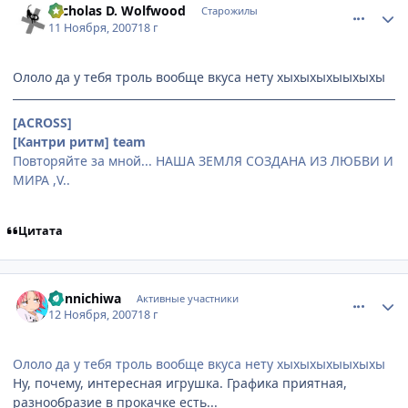
Nicholas D. Wolfwood
Старожилы
11 Ноября, 2007
18 г
Ололо да у тебя троль вообще вкуса нету хыхыхыхыыхыхы
[ACROSS]
[Кантри ритм] team
Повторяйте за мной... НАША ЗЕМЛЯ СОЗДАНА ИЗ ЛЮБВИ И
МИРА ,V..
Цитата
comment_1902062
Статистика автора
konnichiwa
Активные участники
12 Ноября, 2007
18 г
Ололо да у тебя троль вообще вкуса нету хыхыхыхыыхыхы
Ну, почему, интересная игрушка. Графика приятная,
разнообразие в прокачке есть...