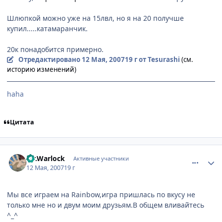
Шлюпкой можно уже на 15лвл, но я на 20 получше
купил.....катамаранчик.
20к понадобится примерно.
Отредактировано
12 Мая, 2007
19 г
от Tesurashi
(см.
историю изменений)
haha
Цитата
comment_1751967
Статистика автора
Mr.Warlock
Активные участники
12 Мая, 2007
19 г
Мы все играем на Rainbow,игра пришлась по вкусу не
только мне но и двум моим друзьям.В общем вливайтесь
^_^