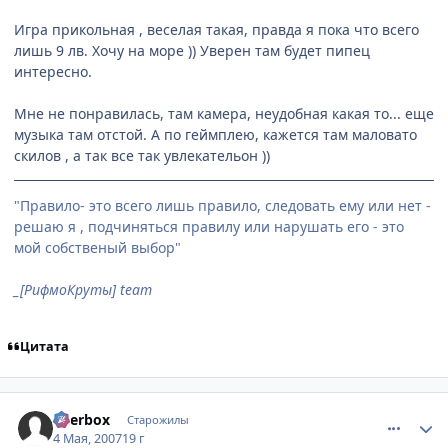
Игра прикольная , веселая такая, правда я пока что всего
лишь 9 лв. Хочу на море )) Уверен там будет пипец
интересно.
Мне не понравилась, там камера, неудобная какая то... еще
музыка там отстой. А по геймплею, кажется там маловато
скилов , а так все так увлекательон ))
"Правило- это всего лишь правило, следовать ему или нет -
решаю я , подчиняться правилу или нарушать его - это
мой собственый выбор"
_[РифмоКруты] team
Цитата
comment_1746388
Статистика автора
Beerbox
Старожилы
4 Мая, 2007
19 г