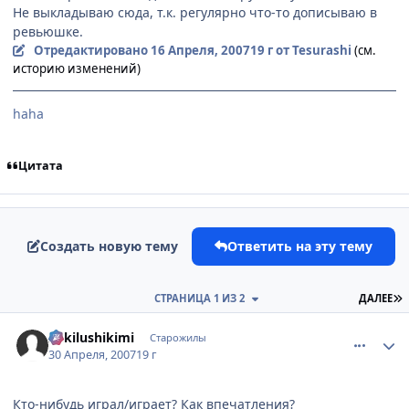
Не выкладываю сюда, т.к. регулярно что-то дописываю в
ревьюшке.
Отредактировано
16 Апреля, 2007
19 г
от Tesurashi
(см.
историю изменений)
haha
Цитата
Создать новую тему
Ответить на эту тему
П
СТРАНИЦА 1 ИЗ 2
ДАЛЕЕ
comment_1742145
Статистика автора
Zukilushikimi
Старожилы
30 Апреля, 2007
19 г
Кто-нибудь играл/играет? Как впечатления?