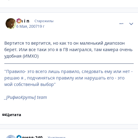
comment_1747140
Статистика автора
S h i n
Старожилы
6 Мая, 2007
19 г
Вертится то вертится, но как то он маленький диапозон
берет. Или все таки это я в ГВ наигрался, там камера очень
удобная (ИМХО)
"Правило- это всего лишь правило, следовать ему или нет -
решаю я , подчиняться правилу или нарушать его - это
мой собственый выбор"
_[РифмоКруты] team
Цитата
comment_1749713
Статистика автора
Кирилл-240
Участники