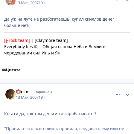
13 Мая, 2007
19 г
Да уж на луте не разбогатеешь, купил скиллов денег
больше нет(
[j-rock team]
|
[Claymore team]
Everybody lies ©
|
Общая основа Неба и Земли в
чередовании сил Инь и Ян.
Цитата
comment_1752881
Статистика автора
S h i n
Старожилы
13 Мая, 2007
19 г
Кстати да, как там деньги то зарабатывать ?
"Правило- это всего лишь правило, следовать ему или нет -