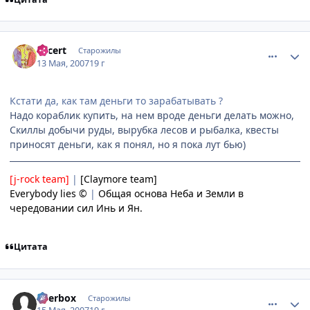
comment_1752923
Статистика автора
Lacert
Старожилы
13 Мая, 2007
19 г
Кстати да, как там деньги то зарабатывать ?
Надо кораблик купить, на нем вроде деньги делать можно,
Скиллы добычи руды, вырубка лесов и рыбалка, квесты
приносят деньги, как я понял, но я пока лут бью)
[j-rock team]
|
[Claymore team]
Everybody lies ©
|
Общая основа Неба и Земли в
чередовании сил Инь и Ян.
Цитата
comment_1754748
Статистика автора
Beerbox
Старожилы