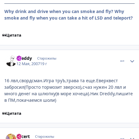
Why drink and drive when you can smoke and fly? Why
smoke and fly when you can take a hit of LSD and teleport?
Цитата
comment_1752071
Статистика автора
Dreddy
Старожилы
12 Мая, 2007
19 г
16 лвл,свордсман.Игра труЪ,трава та еще.Еверквест
забросил(Просто тормозит зверско),счаз нужен 20 лвл и
много денег на шлюпку(в море хочеца).Ник Dreddy,пишите
в ПМ,покачаемся шоли)
Цитата
comment_1752867
Статистика автора
Lacert
Старожилы