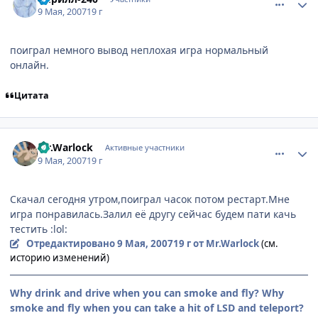
9 Мая, 2007
19 г
поиграл немного вывод неплохая игра нормальный
онлайн.
Цитата
comment_1749781
Статистика автора
Mr.Warlock
Активные участники
9 Мая, 2007
19 г
Скачал сегодня утром,поиграл часок потом рестарт.Мне
игра понравилась.Залил её другу сейчас будем пати качь
тестить :lol:
Отредактировано
9 Мая, 2007
19 г
от Mr.Warlock
(см.
историю изменений)
Why drink and drive when you can smoke and fly? Why
smoke and fly when you can take a hit of LSD and teleport?