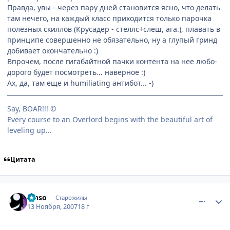
Правда, увы - через пару дней становится ясно, что делать
там нечего, на каждый класс приходится только парочка
полезных скиллов (Крусадер - стеллс+слеш, ага.), плавать в
принципе совершенно не обязательно, ну а глупый гринд
добивает окончательно :)
Впрочем, после гигабайтной пачки контента на нее любо-
дорого будет посмотреть... наверное :)
Ах, да, там еще и humiliating антибот... -)
Say, BOAR!!! ©
Every course to an Overlord begins with the beautiful art of
leveling up...
Цитата
comment_1902665
Статистика автора
Rinso
Старожилы
13 Ноября, 2007
18 г