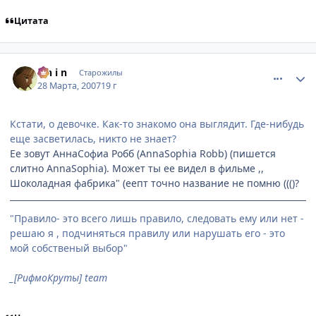
Цитата
comment_1714464
Статистика автора
S h i n
Старожилы
28 Марта, 2007
19 г
Кстати, о девочке. Как-то знакомо она выглядит. Где-нибудь
еще засветилась, никто не знает?
Ее зовут АннаСофиа Робб (AnnaSophia Robb) (пишется
слитно AnnaSophia). Может ты ее видел в фильме ,,
Шоколадная фабрика" (еепт точно название не помню ((()?
"Правило- это всего лишь правило, следовать ему или нет -
решаю я , подчиняться правилу или нарушать его - это
мой собственый выбор"
_[РифмоКруты] team