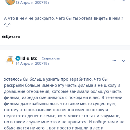
13 Апреля, 2007
19 г
А что в нем не раскрыто, чего бы ты хотела видеть в нем ?
^_^
Цитата
comment_1729532
Статистика автора
Solid & Etc
Старожилы
14 Апреля, 2007
19 г
хотелось бы больше узнать про Терабитию, что бы
раскрыли больше именно эту часть фильма а не школу и
домашние отношения, которые занимали большую часть
фильма, изредка смешиваясь с походами в лес. В течении
фильма даже забывыалось что такое место существует,
потому что показывали постоянно именно школу и
недостаток денег в семье, хотя может это так и задумано,
но в таком случае мне это и не нравится. И вобще там и не
обьясняется ничего... вот просто пришли в лес и