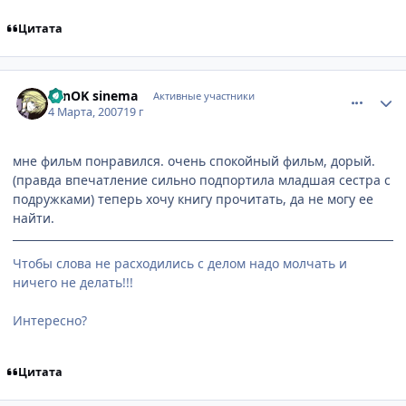
Цитата
comment_1698419
Статистика автора
LenOK sinema
Активные участники
4 Марта, 2007
19 г
мне фильм понравился. очень спокойный фильм, дорый.
(правда впечатление сильно подпортила младшая сестра с
подружками) теперь хочу книгу прочитать, да не могу ее
найти.
Чтобы слова не расходились с делом надо молчать и
ничего не делать!!!
Интересно?
Цитата