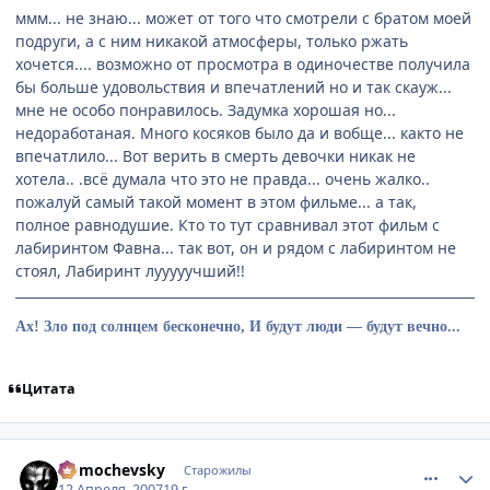
ммм... не знаю... может от того что смотрели с братом моей
подруги, а с ним никакой атмосферы, только ржать
хочется.... возможно от просмотра в одиночестве получила
бы больше удовольствия и впечатлений но и так скауж...
мне не особо понравилось. Задумка хорошая но...
недоработаная. Много косяков было да и вобще... както не
впечатлило... Вот верить в смерть девочки никак не
хотела.. .всё думала что это не правда... очень жалко..
пожалуй самый такой момент в этом фильме... а так,
полное равнодушие. Кто то тут сравнивал этот фильм с
лабиринтом Фавна... так вот, он и рядом с лабиринтом не
стоял, Лабиринт лууууучший!!
Ах! Зло под солнцем бесконечно, И будут люди — будут вечно...
Цитата
comment_1728314
Статистика автора
Domochevsky
Старожилы
12 Апреля, 2007
19 г