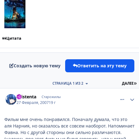
Цитата
Создать новую тему
Ответить на эту тему
П
СТРАНИЦА 1 ИЗ 2
ДАЛЕЕ
comment_1693709
Статистика автора
Existenta
Старожилы
27 Февраля, 2007
19 г
Фильм мне очень понравился. Поначалу думала, что это
аля Нарния, но оказалось все совсем наоборот. Напоминает
Фавна. Но с другой стороны они сильно различаются.
(надеюсь про этот фильм не будут говорить, что у детей