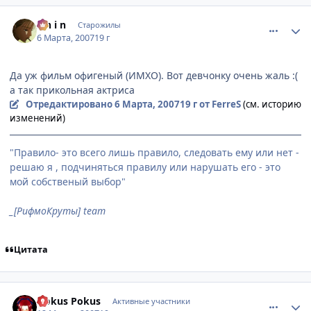
comment_1700735
Статистика автора
S h i n
Старожилы
6 Марта, 2007
19 г
Да уж фильм офигеный (ИМХО). Вот девчонку очень жаль :(
а так прикольная актриса
Отредактировано
6 Марта, 2007
19 г
от FerreS
(см. историю
изменений)
"Правило- это всего лишь правило, следовать ему или нет -
решаю я , подчиняться правилу или нарушать его - это
мой собственый выбор"
_[РифмоКруты] team
Цитата
comment_1704796
Статистика автора
Hokus Pokus
Активные участники