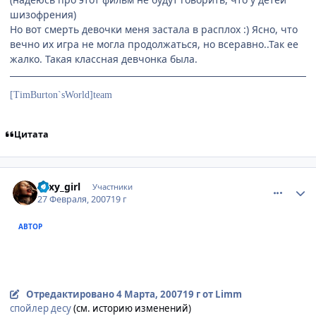
шизофрения)
Но вот смерть девочки меня застала в расплох :) Ясно, что
вечно их игра не могла продолжаться, но всеравно..Так ее
жалко. Такая классная девчонка была.
[TimBurton`sWorld]team
Цитата
comment_1693807
Статистика автора
Sexy_girl
Участники
27 Февраля, 2007
19 г
АВТОР
А я на протяжение всего фильма смеялась,а когда девчонка
умерла уже всё стала намного грустнее мой смех
прикратился! :wub:
Отредактировано
4 Марта, 2007
19 г
от Limm
спойлер десу
(см. историю изменений)