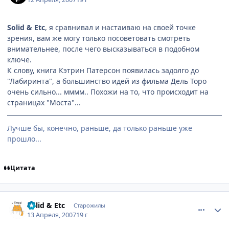
Solid & Etc
, я сравнивал и настаиваю на своей точке
зрения, вам же могу только посоветовать смотреть
внимательнее, после чего высказываться в подобном
ключе.
К слову, книга Кэтрин Патерсон появилась задолго до
"Лабиринта", а большинство идей из фильма Дель Торо
очень сильно... мммм.. Похожи на то, что происходит на
страницах "Моста"...
Лучше бы, конечно, раньше, да только раньше уже
прошло...
Цитата
comment_1728899
Статистика автора
Solid & Etc
Старожилы
13 Апреля, 2007
19 г