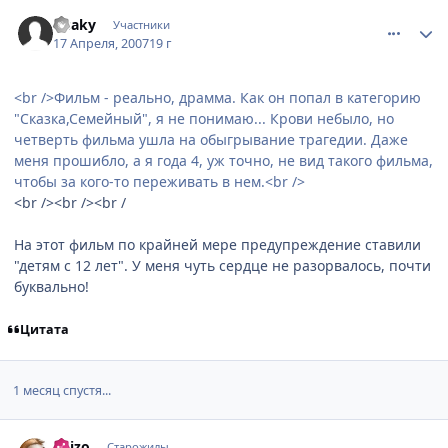
comment_1731722
Статистика автора
Osaky
Участники
17 Апреля, 2007
19 г
<br />Фильм - реально, драмма. Как он попал в категорию
"Сказка,Семейный", я не понимаю... Крови небыло, но
четверть фильма ушла на обыгрывание трагедии. Даже
меня прошибло, а я года 4, уж точно, не вид такого фильма,
чтобы за кого-то переживать в нем.<br />
<br /><br /><br /
На этот фильм по крайней мере предупреждение ставили
"детям с 12 лет". У меня чуть сердце не разорвалось, почти
буквально!
Цитата
1 месяц спустя...
comment_1776975
Статистика автора
Shizo
Старожилы