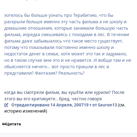
хотелось бы больше узнать про Терабитию, что бы
раскрыли больше именно эту часть фильма а не школу и
домашние отношения, которые занимали большую часть
фильма, изредка смешиваясь с походами в лес. В течении
фильма даже забывыалось что такое место существует,
потому что показывали постоянно именно школу и
недостаток денег в семье, хотя может это так и задумано,
но в таком случае мне это и не нравится. И вобще там и не
обьясняется ничего... вот просто пришли в лес и
представили? Фантазия? Реальность?
когда вы смотрели фильм, вы кушfли или курили? После
этого вы его критикуете.. бред, честно говоря
Отредактировано
14 Апреля, 2007
19 г
от Sauron13
(см.
историю изменений)
Цитата