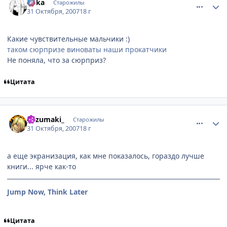
Yuka
Старожилы
31 Октября, 2007
18 г
Какие чувствительные мальчики :)
таком сюрпризе виноваты наши прокатчики
Не поняла, что за сюрприз?
Цитата
comment_1892489
Статистика автора
_Uzumaki_
Старожилы
31 Октября, 2007
18 г
а еще экранизация, как мне показалось, гораздо лучше
книги... ярче как-то
Jump Now, Think Later
Цитата