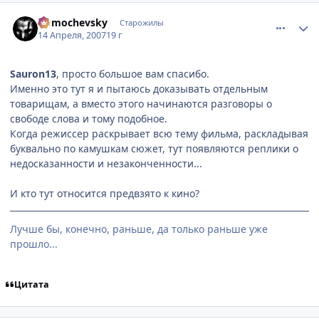
comment_1729952
Статистика автора
Domochevsky
Старожилы
14 Апреля, 2007
19 г
Sauron13
, просто большое вам спасибо.
Именно это тут я и пытаюсь доказывать отдельным
товарищам, а вместо этого начинаются разговоры о
свободе слова и тому подобное.
Когда режиссер раскрывает всю тему фильма, раскладывая
буквально по камушкам сюжет, тут появляются реплики о
недосказанности и незаконченности...
И кто тут относится предвзято к кино?
Лучше бы, конечно, раньше, да только раньше уже
прошло...
Цитата