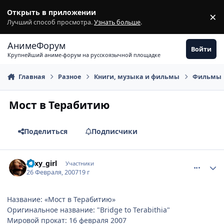
Перейти к содержимому
Открыть в приложении
×
З
Лучший способ просмотра.
Узнать больше
.
АнимеФорум
Войти
Крупнейший аниме-форум на русскоязычной площадке
Главная
Разное
Книги, музыка и фильмы
Фильмы
Мост в Терабитию
Поделиться
Подписчики
comment_1692696
Статистика автора
Sexy_girl
Участники
26 Февраля, 2007
19 г
Название: «Мост в Терабитию»
Оригинальное название: "Bridge to Terabithia"
Мировой прокат: 16 февраля 2007