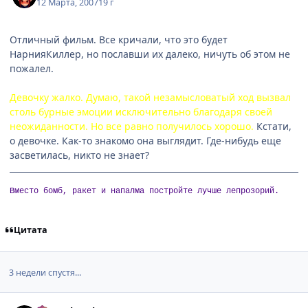
12 Марта, 2007
19 г
Отличный фильм. Все кричали, что это будет
НарнияКиллер, но пославши их далеко, ничуть об этом не
пожалел.
Девочку жалко. Думаю, такой незамысловатый ход вызвал
столь бурные эмоции исключительно благодаря своей
неожиданности. Но все равно получилось хорошо.
Кстати,
о девочке. Как-то знакомо она выглядит. Где-нибудь еще
засветилась, никто не знает?
Вместо бомб, ракет и напалма постройте лучше лепрозорий.
Цитата
3 недели спустя...
comment_1714446
Статистика автора