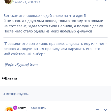
14 Июня, 2007
19 г
Вот скажите, сколько людей знало на что идет?!
Я не знал, я с друзьями пошел, только потому что попали
на этот сеанс, ждал чтото типо Нарнию, а получил драму.
После чего стало одним из моих любимых фильмов
"Правило- это всего лишь правило, следовать ему или нет -
решаю я , подчиняться правилу или нарушать его - это
мой собственый выбор"
_[РифмоКруты] team
Цитата
3 месяца спустя...
comment_1876934
Статистика автора
-=Jane=-
Старожилы