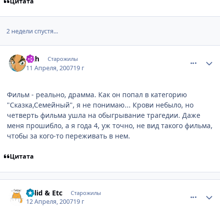
Цитата
2 недели спустя...
comment_1727529
Статистика автора
Sith
Старожилы
11 Апреля, 2007
19 г
Фильм - реально, драмма. Как он попал в категорию
"Сказка,Семейный", я не понимаю... Крови небыло, но
четверть фильма ушла на обыгрывание трагедии. Даже
меня прошибло, а я года 4, уж точно, не вид такого фильма,
чтобы за кого-то переживать в нем.
Цитата
comment_1728299
Статистика автора
Solid & Etc
Старожилы
12 Апреля, 2007
19 г