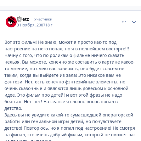
comment_1894472
Статистика автора
Deetz
Участники
3 Ноября, 2007
18 г
Вот это фильм! Не знаю, может я просто как-то под
настроение на него попал, но я в полнейшем восторге!!!
Начну с того, что по роликам о фильме ничего сказать
нельзя. Вы можете, конечно же составить о картине какое-
то мнение, но смею вас заверить, оно будет совсем не
таким, когда вы выйдете из зала! Это никакое вам не
фэнтези! Нет, есть конечно фэнтезийные элементы, но
очень сказочные и являются лишь довеском к основной
идее. Это фильм про детей! и вот этой фразы не надо
бояться. Нет-нет! На сеансе я словно вновь попал в
детство.
Здесь вы не увидите какой-то сумасшедшей операторской
работы или гениальной игры детей, но почувствуете
детство! Повторюсь, но я попал под настроение! Не смотря
на финал, это очень добрый фильм, который не сможет вас