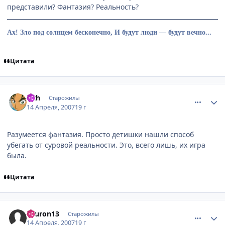
представили? Фантазия? Реальность?
Ах! Зло под солнцем бесконечно, И будут люди — будут вечно...
Цитата
comment_1729554
Статистика автора
Sith
Старожилы
14 Апреля, 2007
19 г
Разумеется фантазия. Просто детишки нашли способ
убегать от суровой реальности. Это, всего лишь, их игра
была.
Цитата
comment_1729819
Статистика автора
Sauron13
Старожилы
14 Апреля, 2007
19 г