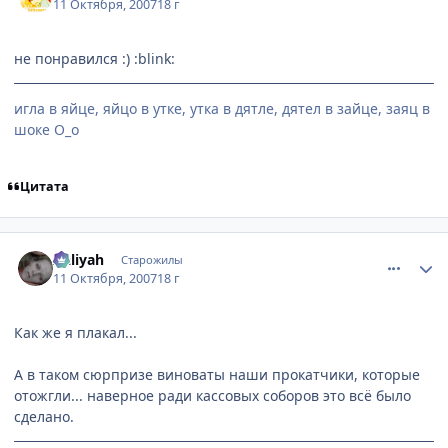
11 Октября, 2007
18 г
не понравился :) :blink:
игла в яйце, яйцо в утке, утка в дятле, дятел в зайце, заяц в
шоке О_о
Цитата
comment_1876940
Статистика автора
Aaliyah
Старожилы
11 Октября, 2007
18 г
Как же я плакал...
А в таком сюрпризе виноваты наши прокатчики, которые
отожгли... наверное ради кассовых соборов это всё было
сделано.