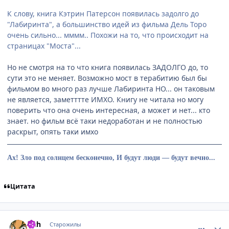
К слову, книга Кэтрин Патерсон появилась задолго до
"Лабиринта", а большинство идей из фильма Дель Торо
очень сильно... мммм.. Похожи на то, что происходит на
страницах "Моста"...
Но не смотря на то что книга появилась ЗАДОЛГО до, то
сути это не меняет. Возможно мост в терабитию был бы
фильмом во много раз лучше Лабиринта НО... он таковым
не является, заметттте ИМХО. Книгу не читала но могу
поверить что она очень интересная, а может и нет... кто
знает. но фильм всё таки недоработан и не полностью
раскрыт, опять таки имхо
Ах! Зло под солнцем бесконечно, И будут люди — будут вечно...
Цитата
comment_1729385
Статистика автора
Sith
Старожилы