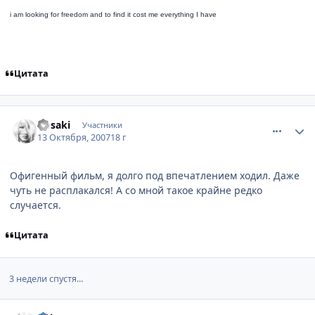
i am looking for freedom a
nd to find it cost me everything I have
Цитата
comment_1878034
Статистика автора
Dosaki
Участники
13 Октября, 2007
18 г
Офигенный фильм, я долго под впечатлением ходил. Даже
чуть не расплакался! А со мной такое крайне редко
случается.
Цитата
3 недели спустя...
comment_1891892
Статистика автора