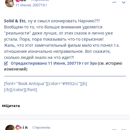
11 Июня, 2007
19 г
Solid & Etc
, ну и смысл клонировать Нарнию???
Вообщем-то то, что больше внимания уделяется
"реальности" даже лучше, от этих сказок я лично уже
устала. Пора, пора показывать что-то серьезное!
Жаль, что этот замечательный фильм мало кто понял т.к.
отношение изначально неправильное. Вот скажите,
сколько людей знало на что идет?!
Отредактировано
11 Июня, 2007
19 г
от Эро
(см. историю
изменений)
[font="'Book Antiqua"][color="#9932cc"][b]
[/b][/color][/font]
Цитата
comment_1779973
Статистика автора
S h i n
Старожилы