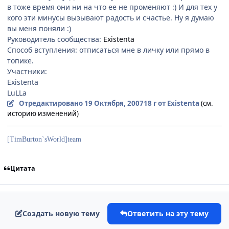
в тоже время они ни на что ее не променяют :) И для тех у
кого эти минусы вызывают радость и счастье. Ну я думаю
вы меня поняли :)
Руководитель сообщества:
Existenta
Способ вступления: отписаться мне в личку или прямо в
топике.
Участники:
Existenta
LuLLa
Отредактировано
19 Октября, 2007
18 г
от Existenta
(см.
историю изменений)
[TimBurton`sWorld]team
Цитата
Создать новую тему
Ответить на эту тему