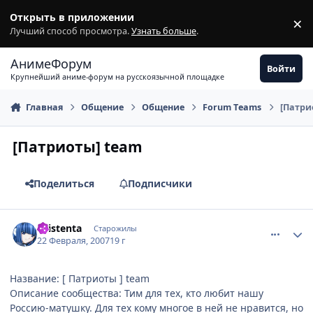
Перейти к содержимому
Открыть в приложении
×
З
Лучший способ просмотра.
Узнать больше
.
АнимеФорум
Войти
Крупнейший аниме-форум на русскоязычной площадке
Главная
Общение
Общение
Fоrum Tеams
[Патри
[Патриоты] team
Поделиться
Подписчики
comment_1688135
Статистика автора
Existenta
Старожилы
22 Февраля, 2007
19 г
Название: [ Патриоты ] team
Описание сообщества: Тим для тех, кто любит нашу
Россию-матушку. Для тех кому многое в ней не нравится, но