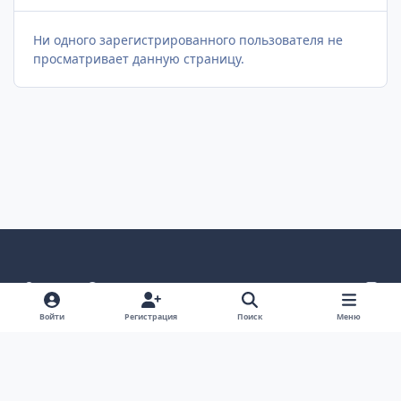
Ни одного зарегистрированного пользователя не
просматривает данную страницу.
Светлый режим
Темный режим
Как в системе
v
k
Язык
Политика конфиденциальности
Войти
Регистрация
Поиск
Меню
Связаться с нами
Cookies
project25
Powered by
Invision Community