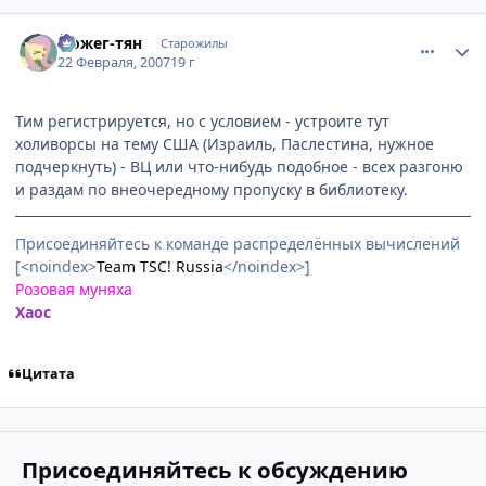
comment_1688399
Статистика автора
Йожег-тян
Старожилы
22 Февраля, 2007
19 г
Тим регистрируется, но с условием - устроите тут
холиворсы на тему США (Израиль, Паслестина, нужное
подчеркнуть) - ВЦ или что-нибудь подобное - всех разгоню
и раздам по внеочередному пропуску в библиотеку.
Присоединяйтесь к команде распределённых вычислений
[<noindex>
Team TSC! Russia
</noindex>]
Розовая муняха
Хаос
Цитата
Присоединяйтесь к обсуждению