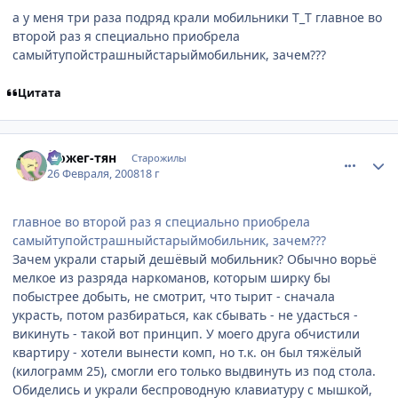
а у меня три раза подряд крали мобильники Т_Т главное во
второй раз я специально приобрела
самыйтупойстрашныйстарыймобильник, зачем???
Цитата
comment_1998661
Статистика автора
Йожег-тян
Старожилы
26 Февраля, 2008
18 г
главное во второй раз я специально приобрела
самыйтупойстрашныйстарыймобильник, зачем???
Зачем украли старый дешёвый мобильник? Обычно ворьё
мелкое из разряда наркоманов, которым ширку бы
побыстрее добыть, не смотрит, что тырит - сначала
украсть, потом разбираться, как сбывать - не удасться -
викинуть - такой вот принцип. У моего друга обчистили
квартиру - хотели вынести комп, но т.к. он был тяжёлый
(килограмм 25), смогли его только выдвинуть из под стола.
Обиделись и украли беспроводную клавиатуру с мышкой,