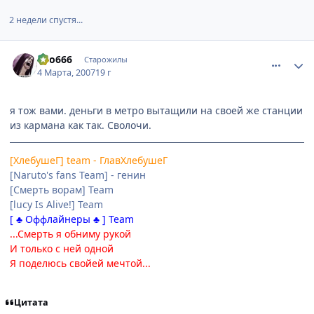
2 недели спустя...
comment_1698164
Статистика автора
Oro666
Старожилы
4 Марта, 2007
19 г
я тож вами. деньги в метро вытащили на своей же станции
из кармана как так. Сволочи.
[ХлебушеГ] team - ГлавХлебушеГ
[Naruto's fans Team] - генин
[Смерть ворам] Team
[lucy Is Alive!] Team
[ ♣ Оффлайнеры ♣ ] Team
...Смерть я обниму рукой
И только с ней одной
Я поделюсь свойей мечтой...
Цитата