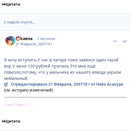
Цитата
2 недели спустя...
comment_1687323
Статистика автора
Arkaena
Старожилы
21 Февраля, 2007
19 г
Я хочу вступить.У нас в лагере тоже завёлся один такой
вор.У меня 150 рублей пропала.Это мне ещё
повезло,потому, что у мальчика из нашего взвода украли
мобильный.
Отредактировано
21 Февраля, 2007
19 г
от Heko Асакура
(см. историю изменений)
I love Yoite ^^
Цитата