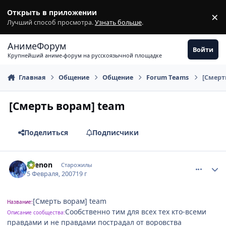
Перейти к содержимому
Открыть в приложении
×
З
Лучший способ просмотра.
Узнать больше
.
АнимеФорум
Войти
Крупнейший аниме-форум на русскоязычной площадке
Главная
Общение
Общение
Fоrum Tеams
[Смерт
[Смерть ворам] team
Поделиться
Подписчики
comment_1668426
Статистика автора
Ksenon
Старожилы
5 Февраля, 2007
19 г
[Смерть ворам] team
Название:
Сообственно тим для всех тех кто-всеми
Описание сообщества:
правдами и не правдами пострадал от воровства