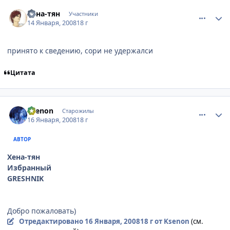
comment_1961347
Статистика автора
Хена-тян
Участники
14 Января, 2008
18 г
принято к сведению, сори не удержалси
Цитата
comment_1962536
Статистика автора
Ksenon
Старожилы
16 Января, 2008
18 г
АВТОР
Хена-тян
Избранный
GRESHNIK
Добро пожаловать)
Отредактировано
16 Января, 2008
18 г
от Ksenon
(см.