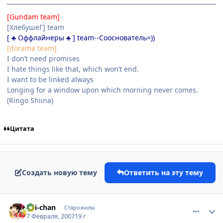
[Gundam team]
[ХлебушеГ] team
[ ♣ Оффлайнеры ♣ ] team--Сооснователь=))
[dorama team]
I don’t need promises
I hate things like that, which won’t end.
I want to be linked always
Longing for a window upon which morning never comes.
(Ringo Shiina)
Цитата
Создать новую тему
Ответить на эту тему
comment_1670678
Статистика автора
Sui-chan
Старожилы
7 Февраля, 2007
19 г