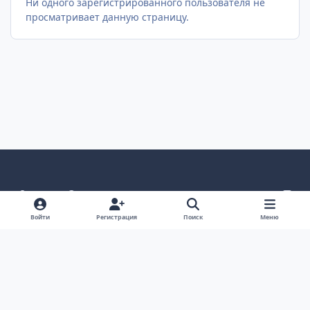
Ни одного зарегистрированного пользователя не
просматривает данную страницу.
Светлый режим
Темный режим
Как в системе
v
k
Язык
Политика конфиденциальности
Войти
Регистрация
Поиск
Меню
Связаться с нами
Cookies
project25
Powered by
Invision Community