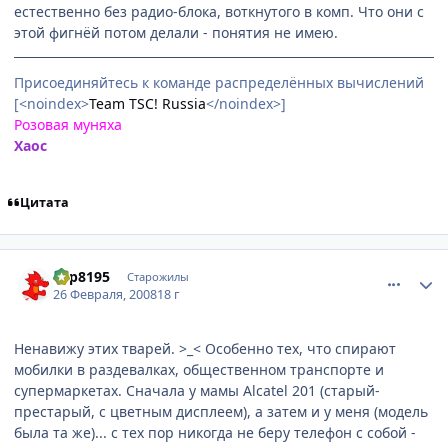
естественно без радио-блока, воткнутого в комп. Что они с
этой фигнёй потом делали - понятия не имею.
Присоединяйтесь к команде распределённых вычислений
[<noindex>
Team TSC! Russia
</noindex>]
Розовая муняха
Хаос
Цитата
comment_1998772
Статистика автора
dsp8195
Старожилы
26 Февраля, 2008
18 г
Ненавижу этих тварей. >_< Особенно тех, что спирают
мобилки в раздевалках, общественном транспорте и
супермаркетах. Сначала у мамы Alcatel 201 (старый-
престарый, с цветным дисплеем), а затем и у меня (модель
была та же)... с тех пор никогда не беру телефон с собой -