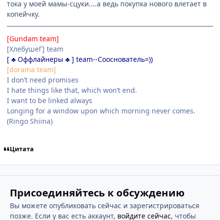
тока у моей мамы-сцуки....а ведь покупка нового влетает в
копейчку.
[Gundam team]
[ХлебушеГ] team
[ ♣ Оффлайнеры ♣ ] team--Сооснователь=))
[dorama team]
I don’t need promises
I hate things like that, which won’t end.
I want to be linked always
Longing for a window upon which morning never comes.
(Ringo Shiina)
Цитата
Присоединяйтесь к обсуждению
Вы можете опубликовать сейчас и зарегистрироваться
позже. Если у вас есть аккаунт,
войдите сейчас
, чтобы