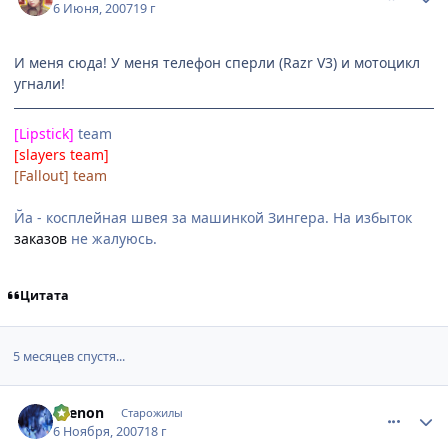
6 Июня, 2007
19 г
И меня сюда! У меня телефон сперли (Razr V3) и мотоцикл
угнали!
[Lipstick]
team
[slayers team]
[Fallout] team
Йа - косплейная швея за машинкой Зингера. На избыток
заказов
не жалуюсь.
Цитата
5 месяцев спустя...
comment_1896841
Статистика автора
Ksenon
Старожилы
6 Ноября, 2007
18 г