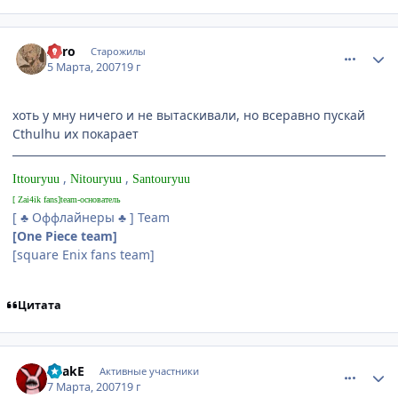
comment_1699204
Статистика автора
Zoro
Старожилы
5 Марта, 2007
19 г
хоть у мну ничего и не вытаскивали, но всеравно пускай
Cthulhu их покарает
,
,
Ittouryuu
Nitouryuu
Santouryuu
[ Zai4ik fans]team-основатель
[ ♣ Оффлайнеры ♣ ] Team
[One Piece team]
[square Enix fans team]
Цитата
comment_1701227
Статистика автора
ShakE
Активные участники
7 Марта, 2007
19 г