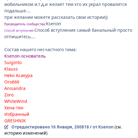
мобильником и.т.д,и желает тем кто их украл провалится
подальше....
при желании можете рассказать свои истории))
Ksenon
Руководитель сообщества:
Способ вступления самый банальный-просто
Способ вступления:
отпишитесь....
Состав нашего несчастного тима:
Ksenon-основатель
Suiginto
Klauss
Heko Асакура
Oro666
Anisandra
Zoro
WhiteWind
Хена-тян
Избранный
GRESHNIK
Отредактировано
16 Января, 2008
18 г
от Ksenon
(см.
историю изменений)