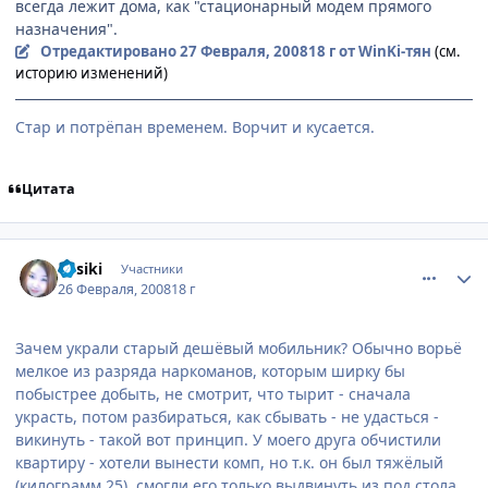
всегда лежит дома, как "стационарный модем прямого
назначения".
Отредактировано
27 Февраля, 2008
18 г
от WinKi-тян
(см.
историю изменений)
Стар и потрёпан временем. Ворчит и кусается.
Цитата
comment_1998990
Статистика автора
Yosiki
Участники
26 Февраля, 2008
18 г
Зачем украли старый дешёвый мобильник? Обычно ворьё
мелкое из разряда наркоманов, которым ширку бы
побыстрее добыть, не смотрит, что тырит - сначала
украсть, потом разбираться, как сбывать - не удасться -
викинуть - такой вот принцип. У моего друга обчистили
квартиру - хотели вынести комп, но т.к. он был тяжёлый
(килограмм 25), смогли его только выдвинуть из под стола.