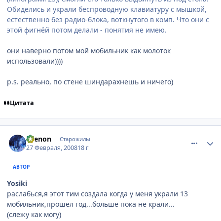
Обиделись и украли беспроводную клавиатуру с мышкой,
естественно без радио-блока, воткнутого в комп. Что они с
этой фигнёй потом делали - понятия не имею.
они наверно потом мой мобильник как молоток
использовали))))
p.s. реально, по стене шиндарахнешь и ничего)
Цитата
comment_1999200
Статистика автора
Ksenon
Старожилы
27 Февраля, 2008
18 г
АВТОР
Yosiki
раслабься,я этот тим создала когда у меня украли 13
мобильник,прошел год...больше пока не крали...
(слежу как могу)