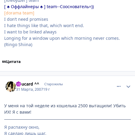
[ХлебушеГ] team
[ ♣ Оффлайнеры ♣ ] team--Сооснователь=))
[dorama team]
I don’t need promises
I hate things like that, which won’t end.
I want to be linked always
Longing for a window upon which morning never comes.
(Ringo Shiina)
Цитата
comment_1717342
Статистика автора
A1ucard ^^
Старожилы
31 Марта, 2007
19 г
У меня на той неделе из кошелька 2500 вытащили! Убить
ИХ! Я с вами!
Я распахну окно,
Я сделаю лишь шаг,