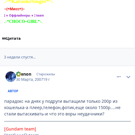
.~*KaraokeSinger*~.
~(=Мисс=)~
[ ♣ Оффлайнеры ♣ ] team
.-*CHOCO~GIRL*-.
Цитата
3 недели спустя...
comment_1716353
Статистика автора
Ksenon
Старожилы
30 Марта, 2007
19 г
АВТОР
парадокс на днях у подруги вытащили только 200р из
кошелька-а плеер,телефон,фотик,еще около 1500р....не
стали вытаскивать-и что это воры неудачники?
[Gundam team]