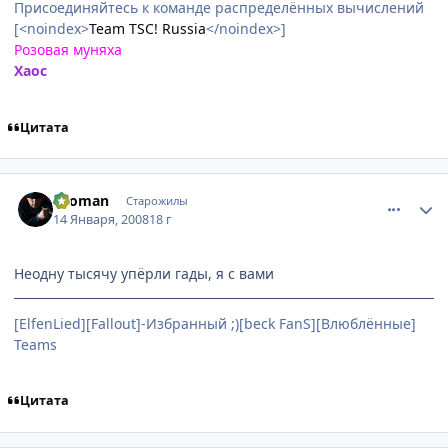
Присоединяйтесь к команде распределённых вычислений
[<noindex>
Team TSC! Russia
</noindex>]
Розовая муняха
Хаос
Цитата
comment_1961077
Статистика автора
Seoman
Старожилы
14 Января, 2008
18 г
Неодну тысячу упёрли гады, я с вами
[ElfenLied][Fallout]-Избранный ;)[beck FanS][Влюблённые]
Teams
Цитата