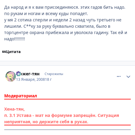
Да народ и я к вам присоединяюся. этих гадов бить надо.
по рукам и ногам и всему куды попадет.
у мя 2 сотика сперли и недели 2 назад чуть третьего не
лишили. С**ку за руку буквально схватила, было в
торгцентре охрана прибежала и уволокла гадину. Так ей и
надо!!!!!!!!!
Цитата
comment_1960238
Статистика автора
Йожег-тян
Старожилы
13 Января, 2008
18 г
Модераториал
Хена-тян
,
п. 3.1 Устава - мат на формуме запрещён. Ситуация
неприятная, но держите себя в руках.