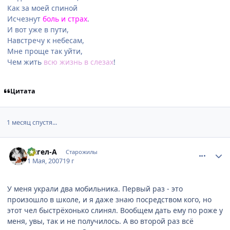
Как за моей спиной
Исчезнут
боль и страх
.
И вот уже в пути,
Навстречу к небесам,
Мне проще так уйти,
Чем жить
всю жизнь в слезах
!
Цитата
1 месяц спустя...
comment_1742891
Статистика автора
Ангел-А
Старожилы
1 Мая, 2007
19 г
У меня украли два мобильника. Первый раз - это
произошло в школе, и я даже знаю посредством кого, но
этот чел быстрёхонько слинял. Вообщем дать ему по роже у
меня, увы, так и не получилось. А во второй раз всё