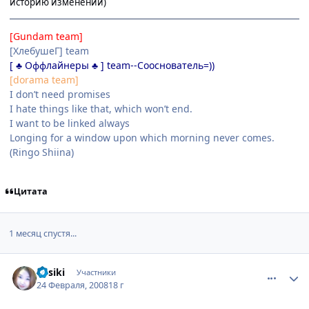
историю изменений)
[Gundam team]
[ХлебушеГ] team
[ ♣ Оффлайнеры ♣ ] team--Сооснователь=))
[dorama team]
I don’t need promises
I hate things like that, which won’t end.
I want to be linked always
Longing for a window upon which morning never comes.
(Ringo Shiina)
Цитата
1 месяц спустя...
comment_1996802
Статистика автора
Yosiki
Участники
24 Февраля, 2008
18 г