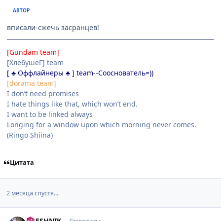
АВТОР
вписали-сжечь засранцев!
[Gundam team]
[ХлебушеГ] team
[ ♣ Оффлайнеры ♣ ] team--Сооснователь=))
[dorama team]
I don’t need promises
I hate things like that, which won’t end.
I want to be linked always
Longing for a window upon which morning never comes.
(Ringo Shiina)
Цитата
2 месяца спустя...
comment_1959402
Статистика автора
GRESHNIK
Старожилы