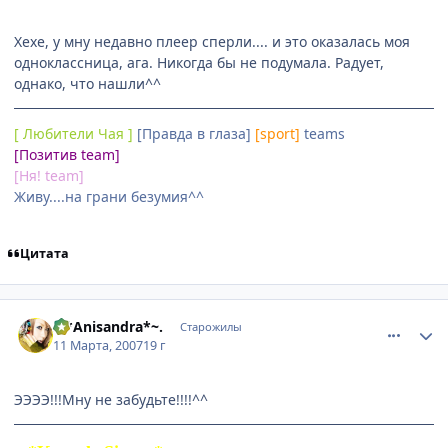
Хехе, у мну недавно плеер сперли.... и это оказалась моя
одноклассница, ага. Никогда бы не подумала. Радует,
однако, что нашли^^
[ Любители Чая ]
[Правда в глаза]
[sport]
teams
[Позитив team]
[Ня! team]
Живу....на грани безумия^^
Цитата
comment_1704445
Статистика автора
.~*Anisandra*~.
Старожилы
11 Марта, 2007
19 г
ЭЭЭЭ!!!Мну не забудьте!!!!^^