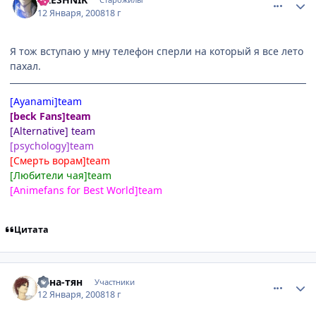
12 Января, 2008
18 г
Я тож вступаю у мну телефон сперли на который я все лето
пахал.
[Ayanami]team
[beck Fans]team
[Alternative] team
[psychology]team
[Смерть ворам]team
[Любители чая]team
[Animefans for Best World]team
Цитата
comment_1959496
Статистика автора
Хена-тян
Участники
12 Января, 2008
18 г