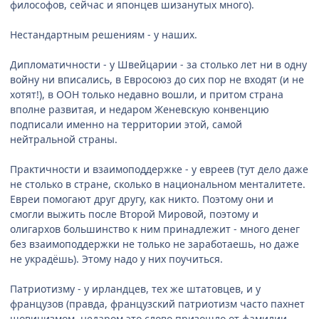
философов, сейчас и японцев шизанутых много).
Нестандартным решениям - у наших.
Дипломатичности - у Швейцарии - за столько лет ни в одну
войну ни вписались, в Евросоюз до сих пор не входят (и не
хотят!), в ООН только недавно вошли, и притом страна
вполне развитая, и недаром Женевскую конвенцию
подписали именно на территории этой, самой
нейтральной страны.
Практичности и взаимоподдержке - у евреев (тут дело даже
не столько в стране, сколько в национальном менталитете.
Евреи помогают друг другу, как никто. Поэтому они и
смогли выжить после Второй Мировой, поэтому и
олигархов большинство к ним принадлежит - много денег
без взаимоподдержки не только не заработаешь, но даже
не украдёшь). Этому надо у них поучиться.
Патриотизму - у ирландцев, тех же штатовцев, и у
французов (правда, французский патриотизм часто пахнет
шовинизмом, недаром это слово призошло от фамилии