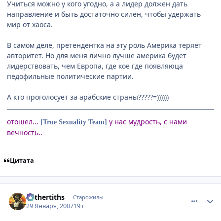
Учиться можно у кого угодно, а а лидер должен дать
направление и быть достаточно силен, чтобы удержать
мир от хаоса.
В самом деле, претендентка на эту роль Америка теряет
авторитет. Но для меня лично лучше америка будет
лидерствовать, чем Европа, где кое где появляюца
педофильные политические партии.
А кто проголосует за арабские страны?????=))))))
отошел...
у нас мудрость, с нами
[True Sexuality Team]
вечность..
Цитата
comment_1660237
Статистика автора
Mithertiths
Старожилы
29 Января, 2007
19 г