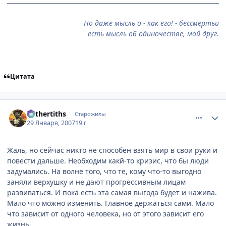
Но даже мысль о - как его! - бессмертьи
есть мысль об одиночестве, мой друг.
Цитата
comment_1660124
Статистика автора
Mithertiths
Старожилы
29 Января, 2007
19 г
Жаль, но сейчас никто не способен взять мир в свои руки и
повести дальше. Необходим какй-то кризис, что бы люди
задумались. На волне того, что те, кому что-то выгодно
заняли верхушку и не дают прогрессивным лицам
развиваться. И пока есть эта самая выгода будет и нажива.
Мало что можно изменить. Главное держаться сами. Мало
что зависит от одного человека, но от этого зависит его
жизнь.