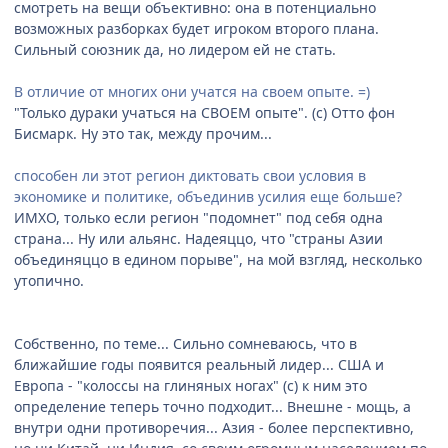
смотреть на вещи объективно: она в потенциально
возможных разборках будет игроком второго плана.
Сильный союзник да, но лидером ей не стать.
В отличие от многих они учатся на своем опыте. =)
"Только дураки учаться на СВОЕМ опыте". (с) Отто фон
Бисмарк. Ну это так, между прочим...
способен ли этот регион диктовать свои условия в
экономике и политике, объединив усилия еще больше?
ИМХО, только если регион "подомнет" под себя одна
страна... Ну или альянс. Надеяццо, что "страны Азии
объединяццо в едином порыве", на мой взгляд, несколько
утопично.
Собственно, по теме... Сильно сомневаюсь, что в
ближайшие годы появится реальный лидер... США и
Европа - "колоссы на глиняных ногах" (с) к ним это
определение теперь точно подходит... Внешне - мощь, а
внутри одни противоречия... Азия - более перспективно,