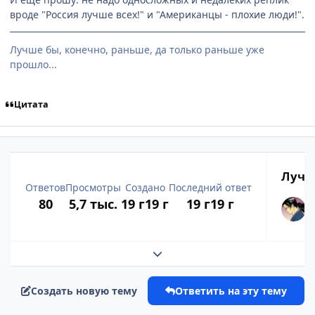
вроде "Россия лучше всех!" и "Американцы - плохие люди!".
Лучше бы, конечно, раньше, да только раньше уже
прошло...
Цитата
Лучш
Ответов
Просмотры
Создано
Последний ответ
80
5,7 тыс.
19 г
19 г
19 г
19 г
Развернуть обзор темы
Создать новую тему
Ответить на эту тему