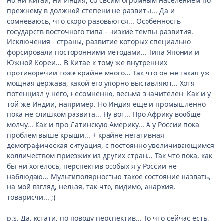
но ни Китай, ни Индия, со своим огромным населением по
прежнему в должной степени не развиты... Да и
сомневаюсь, что скоро разовьются... Особенность
государств восточного типа - низкие темпы развития.
Исключения - страны, развитие которых специально
форсировали посторонними методами... Типа Японии и
Южной Кореи... В Китае к тому же внутренних
противоречии тоже крайне много... Так что он не такая уж
мощная держава, какой его упорно выставляют... Хотя
потенциал у него, несомненно, весьма значителен. Как и у
той же Индии, например. Но Индия еще и промышленно
пока не слишком развита... Ну вот... Про Африку вообще
молчу... Как и про Латинскую Америку... А у России пока
проблем выше крыши... + крайне негативная
демографическая ситуация, с постоянно увеличивающимся
колличеством приезжих из других стран... Так что пока, как
бы ни хотелось, перспектив особых я у России не
наблюдаю... Мультиполярностью такое состояние назвать,
на мой взгляд, нельзя, так что, видимо, анархия,
товарисчи... ;)
p.s. Да, кстати, по поводу перспектив... То что сейчас есть,