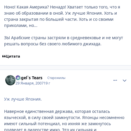
Ноно! Какая Америка? Ненадо! Хватает только того, что я
знаю об образовании в оной. Уж лучше Япония. Хоть и
страна закрытая по большей части. Хоть и со своими
приколами, но...
ЗЫ Арабские страны застряли в средневековье и не могут
решать вопросы без своего любимого джихада.
Цитата
comment_1660257
Статистика автора
Angel`s Tears
Старожилы
29 Января, 2007
19 г
Уж лучше Япония.
Наверное единственная держава, которая осталась
языческой, в силу своей замкнутости. Японцы несомненно
имеют сильный потенциал, но ихняя же замкнутось
подведет в лидерстве имхо. Это их сильная и