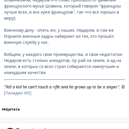
французского мусьё Шовина, который говорил "французы
лучше всех, и все хуже французов", так что всё хорошо в
меру).
Военному делу - опять же, у наших. Недаром, в том же
Израиле военные кадры набирают из тех, кто прошёл
военную службу у нас.
Вобщем, у каждого свои преимущества, и свои недостатки.
Недаром есть столько анекдотов, пр рай на земле, и ад на
земле, в которых со всех стран собираются наилучшие и
наихудшие качества.
"Tell a kid he can't touch a rifle and he grows up to be a sniper". ©
[Паладин XXI]
Цитата
comment_1660199
Статистика автора