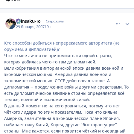
comment_1660144
Статистика автора
Shinsaku-To
Старожилы
29 Января, 2007
19 г
Кто способен добиться непререкаемого авторитета (не
оружием, а дипломатией)?
Что-то мне лично не припомнить ни одной страны,
которая добилась чего-то там дипломатией.
Великобритания викторианской эпохи давила военной и
экономической мощью. Америка давила военной и
экономической мощью. СССР действовал так же. А
дипломатия -- продолжение войны другими средствами. То
есть дипломатическое влияние страны определяется всё
тем же, военной и экономической силой.
В данный момент не на кого ровняться, потому что нет
чёткого лидера по этим показателям. Пока что сильна
Америка, значительна в экономическом плане Япония,
набирает силу Китай, Корея, другие "бысторастущие"
страны. Мне кажется, если появится чёткий и очевидный