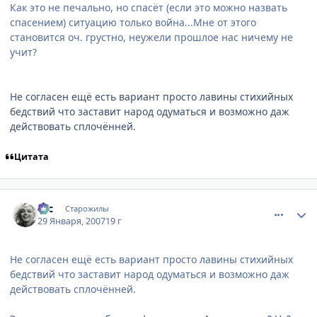
Как это не печально, но спасёт (если это можно назвать
спасением) ситуацию только война...Мне от этого
становится оч. грустно, неужели прошлое нас ничему не
учит?
Не согласен ещё есть вариант просто лавины стихийных
бедствий что заставит народ одуматься и возможно даж
действовать сплочённей.
Цитата
comment_1660132
Статистика автора
asc
Старожилы
29 Января, 2007
19 г
Не согласен ещё есть вариант просто лавины стихийных
бедствий что заставит народ одуматься и возможно даж
действовать сплочённей.