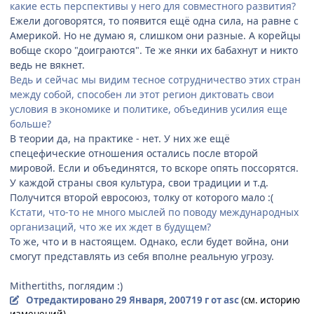
какие есть перспективы у него для совместного развития?
Ежели договорятся, то появится ещё одна сила, на равне с
Америкой. Но не думаю я, слишком они разные. А корейцы
вобще скоро "доиграются". Те же янки их бабахнут и никто
ведь не вякнет.
Ведь и сейчас мы видим тесное сотрудничество этих стран
между собой, способен ли этот регион диктовать свои
условия в экономике и политике, объединив усилия еще
больше?
В теории да, на практике - нет. У них же ещё
спецефические отношения остались после второй
мировой. Если и объединятся, то вскоре опять поссорятся.
У каждой страны своя культура, свои традиции и т.д.
Получится второй евросоюз, толку от которого мало :(
Кстати, что-то не много мыслей по поводу международных
организаций, что же их ждет в будущем?
То же, что и в настоящем. Однако, если будет война, они
смогут представлять из себя вполне реальную угрозу.
Mithertiths, поглядим :)
Отредактировано
29 Января, 2007
19 г
от asc
(см. историю