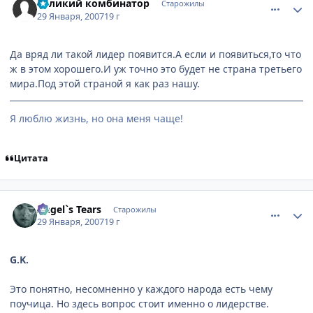
Великий комбинатор
Старожилы
29 Января, 2007
19 г
Да вряд ли такой лидер появится.А если и появиться,то что
ж в этом хорошего.И уж точно это будет не страна третьего
мира.Под этой страной я как раз нашу.
Я люблю жизнь, но она меня чаще!
Цитата
comment_1660202
Статистика автора
Angel`s Tears
Старожилы
29 Января, 2007
19 г
G.K.
Это понятно, несомненно у каждого народа есть чему
поучица. Но здесь вопрос стоит именно о лидерстве.