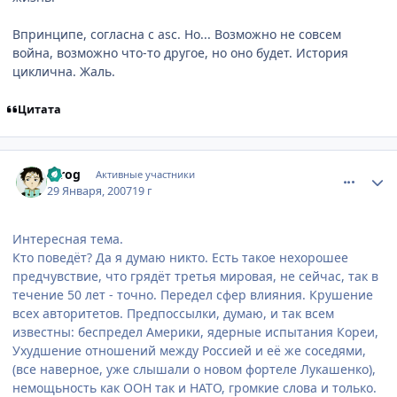
Впринципе, согласна с asc. Но... Возможно не совсем
война, возможно что-то другое, но оно будет. История
циклична. Жаль.
Цитата
comment_1660127
Статистика автора
Strog
Активные участники
29 Января, 2007
19 г
Интересная тема.
Кто поведёт? Да я думаю никто. Есть такое нехорошее
предчувствие, что грядёт третья мировая, не сейчас, так в
течение 50 лет - точно. Передел сфер влияния. Крушение
всех авторитетов. Предпоссылки, думаю, и так всем
известны: беспредел Америки, ядерные испытания Кореи,
Ухудшение отношений между Россией и её же соседями,
(все наверное, уже слышали о новом фортеле Лукашенко),
немощьность как ООН так и НАТО, громкие слова и только.