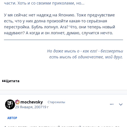
части. Хоть и со своими приколами, но...
У мя сейчас нет надежд на Японию. Тоже предчувствие
есть, что у них долна произойти какая-то серьёзная
перестройка. Бубль лопнул. Ага? Что, они теперь новый
надувают? А когда и он лопнет, думаю, случится нечто.
Но даже мысль о - как его! - бессмертьи
есть мысль об одиночестве, мой друг.
Цитата
comment_1660262
Статистика автора
Domochevsky
Старожилы
29 Января, 2007
19 г
АВТОР