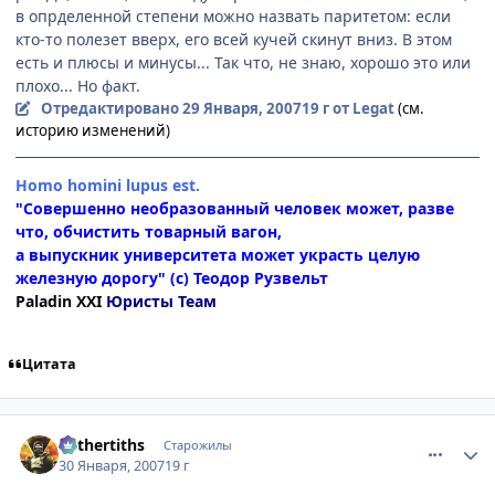
в опрделенной степени можно назвать паритетом: если
кто-то полезет вверх, его всей кучей скинут вниз. В этом
есть и плюсы и минусы... Так что, не знаю, хорошо это или
плохо... Но факт.
Отредактировано
29 Января, 2007
19 г
от Legat
(см.
историю изменений)
Homo homini lupus est.
"Совершенно необразованный человек может, разве
что, обчистить товарный вагон,
а выпускник университета может украсть целую
железную дорогу" (с) Теодор Рузвельт
Paladin XXI
Юристы Теам
Цитата
comment_1661024
Статистика автора
Mithertiths
Старожилы
30 Января, 2007
19 г