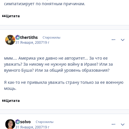
симпатизирует по понятным причинам.
Цитата
comment_1662406
Статистика автора
Mithertiths
Старожилы
31 Января, 2007
19 г
ммм.... Америка уже давно не авторитет... За что ее
уважать? За никому не нужную войну в Ираке? Или за
вумного Буша? Или за общий уровень образования?
Я как-то не привыкла уважать страну только за ее военную
мощь.
Цитата
comment_1662460
Статистика автора
absolvo
Старожилы
31 Января, 2007
19 г