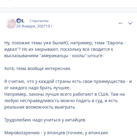
comment_1660163
Статистика автора
G.K.
Старожилы
29 Января, 2007
19 г
Ну, похожие темы уже былиЮ, например, тема "Европа -
идеал"? Но их закрывают, поскольку всё сводится к
высказываниям "американцы - козлы":unsure:
Хотя, тема вообще интересная.
Я считаю, что у каждой страны есть свои преимущества - и
от каждого надо брать лучшее.
Например, законы лучше всего работают в США. Там на
любую несправедливость можно подать в суд, и есть
реальная возможность выиграть.
Трудолюбию надо учиться у китайцев.
Мировоззрению - у японцев (точнее, у японских