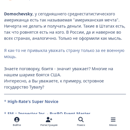
Domochevsky
, у сегодняшнего среднестатистического
американца есть так называемая "американская мечта".
Ничерта не делать и получать деньги. Такие в Штатах есть,
так что ровнятся есть на кого. В России, да и наверное во
всех странах, аналогично. Только не оформили как мысль.
Я как-то не привыкла уважать страну только за ее военную
мощь.
Знаете поговорку, боитя - значит уважает? Многие на
нашем шарике боятся США.
Интересно, а Вы уважаете, к примеру, островное
государство Тувалу?
*
High-Rate's Super Novice
*
EM :: Inspector Inc. - RusRO Event Master
*
<noindex>
Origa.RU
</noindex>
Войти
Регистрация
Поиск
Меню