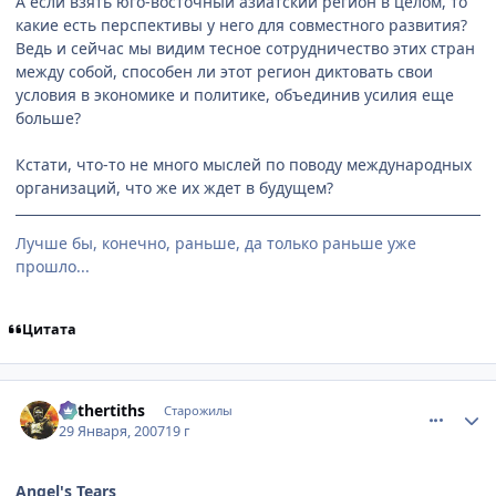
А если взять юго-восточный азиатский регион в целом, то
какие есть перспективы у него для совместного развития?
Ведь и сейчас мы видим тесное сотрудничество этих стран
между собой, способен ли этот регион диктовать свои
условия в экономике и политике, объединив усилия еще
больше?
Кстати, что-то не много мыслей по поводу международных
организаций, что же их ждет в будущем?
Лучше бы, конечно, раньше, да только раньше уже
прошло...
Цитата
comment_1660274
Статистика автора
Mithertiths
Старожилы
29 Января, 2007
19 г
Angel's Tears