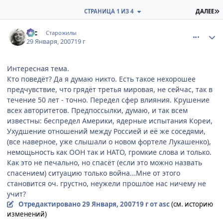
П
СТРАНИЦА 1 ИЗ 4
ДАЛЕЕ
comment_1660109
Статистика автора
asc
Старожилы
29 Января, 2007
19 г
Интересная тема.
Кто поведёт? Да я думаю никто. Есть такое нехорошее
предчувствие, что грядёт третья мировая, не сейчас, так в
течение 50 лет - точно. Передел сфер влияния. Крушение
всех авторитетов. Предпоссылки, думаю, и так всем
известны: беспредел Америки, ядерные испытания Кореи,
Ухудшение отношений между Россией и её же соседями,
(все наверное, уже слышали о новом фортеле Лукашенко),
немощьность как ООН так и НАТО, громкие слова и только.
Как это не печально, но спасёт (если это можно назвать
спасением) ситуацию только война...Мне от этого
становится оч. грустно, неужели прошлое нас ничему не
учит?
Отредактировано
29 Января, 2007
19 г
от asc
(см. историю
изменений)