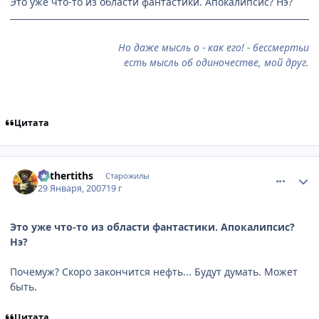
Это уже что-то из области фантастики. Апокалипсис? Нэ?
Но даже мысль о - как его! - бессмертьи
есть мысль об одиночестве, мой друг.
Цитата
comment_1660134
Статистика автора
Mithertiths
Старожилы
29 Января, 2007
19 г
Это уже что-то из области фантастики. Апокалипсис?
Нэ?
Почемуж? Скоро закончится нефть... Будут думать. Может
быть.
Цитата