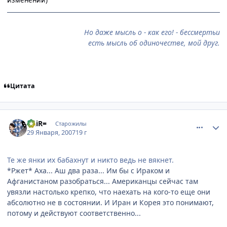
изменений)
Но даже мысль о - как его! - бессмертьи
есть мысль об одиночестве, мой друг.
Цитата
comment_1660395
Статистика автора
=AiR=
Старожилы
29 Января, 2007
19 г
Те же янки их бабахнут и никто ведь не вякнет.
*Ржет* Аха... Аш два раза... Им бы с Ираком и
Афганистаном разобраться... Американцы сейчас там
увязли настолько крепко, что наехать на кого-то еще они
абсолютно не в состоянии. И Иран и Корея это понимают,
потому и действуют соответственно...