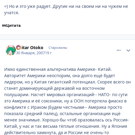
=) Но и это уже радует. Другие ни на своем ни на чужем не
учатся.
Цитата
comment_1661141
Статистика автора
Guitar Otoko
Старожилы
30 Января, 2007
19 г
Имхо единственная альтернатива Америке- Китай.
Авторитет Америки неоспорим, она долго ещё будет
лидером, но у Китая гигантский потенциал. Скорее всего он
станет доминирующей державой на восточном
полушарии. Насчет мировых организаций-- НАТО- по сути
это Америка и её союзники, ну а ООН потерпела фиаско в
конфликте с Ираком (Будем честными-- Америка просто
показала средний палец), остальные организации ещё
менее значимые. Хорошо-бы чтоб оразовалась ось Россия-
Китай, у нас и так весьма тёплые отношения. Ну а Япония
действительно замкнута, да и России не очень-то