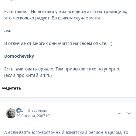
Есть такое... Но всетаки у них все держится на традициях,
что несколько радует. Во всяком случае меня.
asc
В отличие от многих они учатся на своем опыте. =)
Domochevsky
Есть, диктовать врядле. Там привыкли тихо но упорно.
(если про Китай и т.п.)
Цитата
comment_1660279
Статистика автора
asc
Старожилы
29 Января, 2007
19 г
А если взять юго-восточный азиатский регион в целом, то