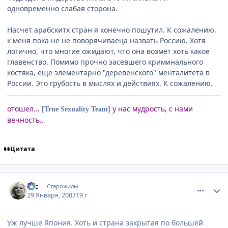
одновременно слабая сторона.
Насчет арабскитх стран я конечно пошутил. К сожалению,
к меня пока не не поворячиваеца назвать Россию. Хотя
логично, что многие ожидают, что она возмет хоть какое
главенство. Помимо прочно засевшего криминального
костяка, еще элементарно "деревенского" менталитета в
России. Это грубость в мыслях и действиях. К сожалению.
отошел...
у нас мудрость, с нами
[True Sexuality Team]
вечность..
Цитата
comment_1660261
Статистика автора
asc
Старожилы
29 Января, 2007
19 г
Уж лучше Япония. Хоть и страна закрытая по большей