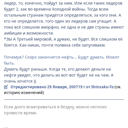
лидер, то, конечно, пойдут за ним. Или если таких лидеров
будет 2, как во времена Холодной войны. Тогда всем
остальным странам придётся определяться, за кого они. А
кто не определится, того один из лидеров сам утащит. А
пока всё слишком аморфно, не одна и не две страны имеют
амбиции и возможности.
*ЗЫ А Третьей мировой, я думаю, не будет. Все слишком её
боятся. Как-никак, почти полвека себя запугиваем.
Почемуж? Скоро закончится нефть... Будут думать. Может
быть.
Думать будут раньше. Когда те, кто делают деньги на
нефти увидят, что делать их вот-вот будет не на чем. А
очень хочется ))
Отредактировано
29 Января, 2007
19 г
от Shinsaku-To
(см.
историю изменений)
Если долго всматриваться в бездну, можно неплохо
провести время.