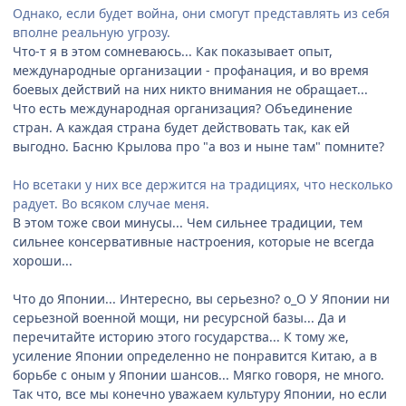
Однако, если будет война, они смогут представлять из себя
вполне реальную угрозу.
Что-т я в этом сомневаюсь... Как показывает опыт,
международные организации - профанация, и во время
боевых действий на них никто внимания не обращает...
Что есть международная организация? Объединение
стран. А каждая страна будет действовать так, как ей
выгодно. Басню Крылова про "а воз и ныне там" помните?
Но всетаки у них все держится на традициях, что несколько
радует. Во всяком случае меня.
В этом тоже свои минусы... Чем сильнее традиции, тем
сильнее консервативные настроения, которые не всегда
хороши...
Что до Японии... Интересно, вы серьезно? o_O У Японии ни
серьезной военной мощи, ни ресурсной базы... Да и
перечитайте историю этого государства... К тому же,
усиление Японии определенно не понравится Китаю, а в
борьбе с оным у Японии шансов... Мягко говоря, не много.
Так что, все мы конечно уважаем культуру Японии, но если