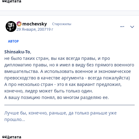
Цитата
comment_1660158
Статистика автора
Domochevsky
Старожилы
29 Января, 2007
19 г
АВТОР
Shinsaku-To
,
не было таких стран, вы как всегда правы, и про
дипломатию правы, но я имел в виду без прямого военного
вмешательства. А использовать военное и экономическое
превосходство в качестве аргумента - всегда пожалуйста)
А про несколько стран - это я как вариант предложил,
конечно, лидер может быть только один.
А вашу позицию понял, во многом разделяю ее.
Лучше бы, конечно, раньше, да только раньше уже
прошло...
Цитата