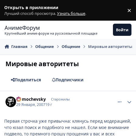
Перейти к содержимому
Открыть в приложении
×
З
Лучший способ просмотра.
Узнать больше
.
АнимеФорум
Войти
Крупнейший аниме-форум на русскоязычной площадке
Главная
Общение
Общение
Мировые авторитеты
Мировые авторитеты
Поделиться
Подписчики
comment_1660086
Статистика автора
Domochevsky
Старожилы
29 Января, 2007
19 г
Первая строчка уже привычна: клянусь перед модерацией,
что юзал поиск и подобного не нашел. Если мое внимание
подвело, то премного прошу прощения у вас и всех