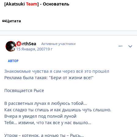
[Akatsuki
Team
] - Основатель
Цитата
comment_1642621
Статистика автора
NorthSea
Активные участники
15 Января, 2007
19 г
АВТОР
Знакомомые чувства я сам через всё это прошёл
Реклама была такая: "Бери от жизни все!"
Посвящается Рысе
В рассветных лучах я любуюсь тобой…
Как сладко ты спишь и как дышишь чуть слышно.
Вчера я увидел под полной луной
Тебя… извини, что так все у нас вышло…
Утром – котенок, а ночью ты – Рысь…