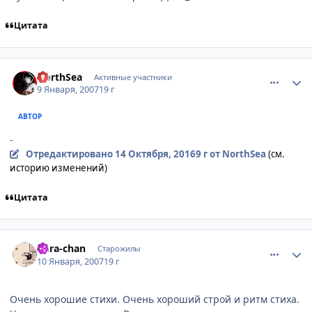
Цитата
comment_1629821
Статистика автора
NorthSea
Активные участники
9 Января, 2007
19 г
АВТОР
-
Отредактировано
14 Октября, 2016
9 г
от NorthSea
(см.
историю изменений)
Цитата
comment_1631144
Статистика автора
Kura-chan
Старожилы
10 Января, 2007
19 г
Очень хорошие стихи. Очень хороший строй и ритм стиха.