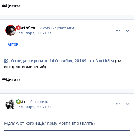
Цитата
comment_1635305
Статистика автора
NorthSea
Активные участники
12 Января, 2007
19 г
АВТОР
-
Отредактировано
14 Октября, 2016
9 г
от NorthSea
(см.
историю изменений)
Цитата
comment_1635352
Статистика автора
msti
Старожилы
12 Января, 2007
19 г
Мдя? А от кого ещё? Кому мозги вправлять?