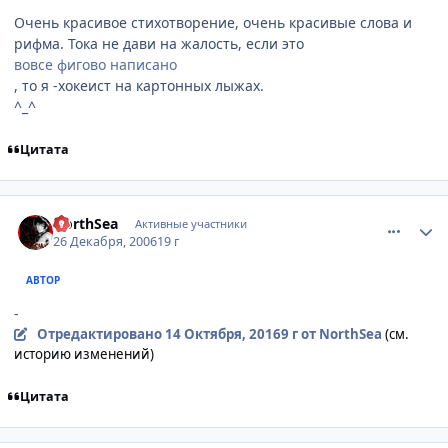
Очень красивое стихотворение, очень красивые слова и
рифма. Тока не дави на жалость, если это
вовсе фигово написано
, то я -хокеист на картонных лыжах.
^_^
Цитата
comment_1610760
Статистика автора
NorthSea
Активные участники
26 Декабря, 2006
19 г
АВТОР
-
Отредактировано
14 Октября, 2016
9 г
от NorthSea
(см.
историю изменений)
Цитата