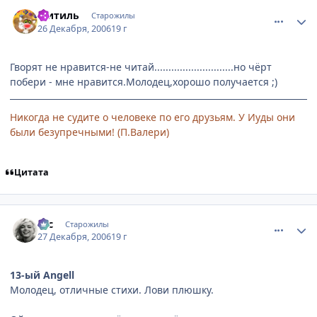
comment_1611587
Статистика автора
Митиль
Старожилы
26 Декабря, 2006
19 г
Гворят не нравится-не читай............................но чёрт
побери - мне нравится.Молодец,хорошо получается ;)
Никогда не судите о человеке по его друзьям. У Иуды они
были безупречными! (П.Валери)
Цитата
comment_1611926
Статистика автора
asc
Старожилы
27 Декабря, 2006
19 г
13-ый Angell
Молодец, отличные стихи. Лови плюшку.