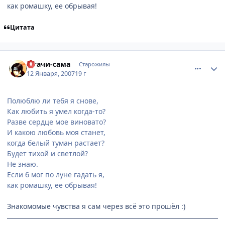
как ромашку, ее обрывая!
Цитата
comment_1636190
Статистика автора
Итачи-сама
Старожилы
12 Января, 2007
19 г
Полюблю ли тебя я снове,
Как любить я умел когда-то?
Разве сердце мое виновато?
И какою любовь моя станет,
когда белый туман растает?
Будет тихой и светлой?
Не знаю.
Если б мог по луне гадать я,
как ромашку, ее обрывая!
Знакомомые чувства я сам через всё это прошёл :)