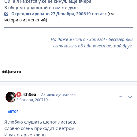
Ой, а я кажется уже её кинул, ещё вчера.
В общем продолжай в том же духе.
Отредактировано
27 Декабря, 2006
19 г
от asc
(см.
историю изменений)
Но даже мысль о - как его! - бессмертьи
есть мысль об одиночестве, мой друг.
Цитата
comment_1614912
Статистика автора
NorthSea
Активные участники
3 Января, 2007
19 г
АВТОР
Я люблю слушать шепот листьев,
Словно осень приходит с ветром…
И как старые клены