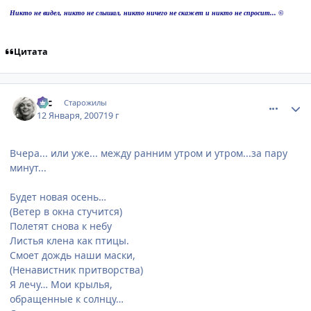
Никто не видел, никто не слышал, никто ничего не скажет и никто не спросит... ©
Цитата
comment_1635284
Статистика автора
asc
Старожилы
12 Января, 2007
19 г
Вчера... или уже... между ранним утром и утром...за пару
минут...
Будет новая осень…
(Ветер в окна стучится)
Полетят снова к небу
Листья клена как птицы.
Смоет дождь наши маски,
(Ненавистник притворства)
Я лечу… Мои крылья,
обращенные к солнцу…