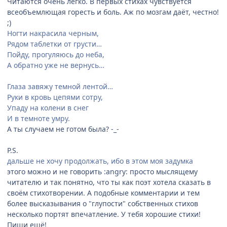
Читаются очень легко. В первых стихах чувствуется
всеобъемлющая горесть и боль. Аж по мозгам даёт, честно!
;)
Ногти накрасила черным,
Рядом таблетки от грусти…
Пойду, прогуляюсь до неба,
А обратно уже не вернусь…
Глаза завяжу темной лентой…
Руки в кровь цепями сотру,
Упаду на колени в снег
И в темноте умру.
А ты случаем не готом была? -_-
P.S.
дальше не хочу продолжать, ибо в этом моя задумка
этого можно и не говорить :angry: просто мыслящему
читателю и так понятно, что ты как поэт хотела сказать в
своём стихотворении. А подобные комментарии и тем
более высказывания о "глупости" собственных стихов
несколько портят впечатление. У тебя хорошие стихи!
Пиши ещё!