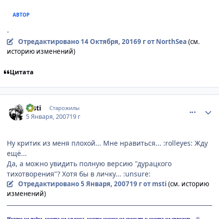
АВТОР
-
Отредактировано
14 Октября, 2016
9 г
от NorthSea
(см.
историю изменений)
Цитата
comment_1617939
Статистика автора
msti
Старожилы
5 Января, 2007
19 г
Ну критик из меня плохой... Мне нравиться... :rolleyes: Жду
ещё...
Да, а можно увидить полную версию "дурацкого
тихотворения"? Хотя бы в личку... :unsure:
Отредактировано
5 Января, 2007
19 г
от msti
(см. историю
изменений)
Никто не видел, никто не слышал, никто ничего не скажет и никто не спросит... ©