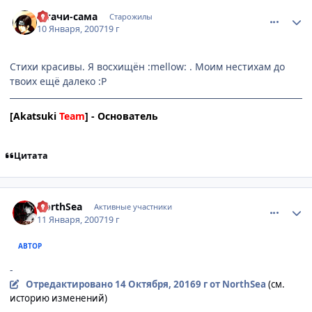
comment_1632071
Статистика автора
Итачи-сама
Старожилы
10 Января, 2007
19 г
Стихи красивы. Я восхищён :mellow: . Моим нестихам до
твоих ещё далеко :P
[Akatsuki
Team
] - Основатель
Цитата
comment_1632900
Статистика автора
NorthSea
Активные участники
11 Января, 2007
19 г
АВТОР
-
Отредактировано
14 Октября, 2016
9 г
от NorthSea
(см.
историю изменений)