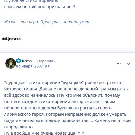
глупое не стихотворение.
соовсем не так! оно прикольное!!!
Жизнь - это игра. Проиграл - значит умер.
Цитата
comment_1625687
Статистика автора
Хината
Старожилы
8 Января, 2007
19 г
"Дурацкое" стихотворение "дурацкое" ровно до тртьего
четверостишья. Дальше пошёл нездоровый трагизм.(а так
всё здорово начиналось!) Ну кто мне объяснит, почему
почти в каждом стихотворении автор считает своим
первостепенным долгом буквально распять своего
лирического героя, который непременно должен умереть
падшим ангелом в полном одиночестве.... Камень не в твой
огород лично.
Ну а вообще мне очень нравицца! ^_^