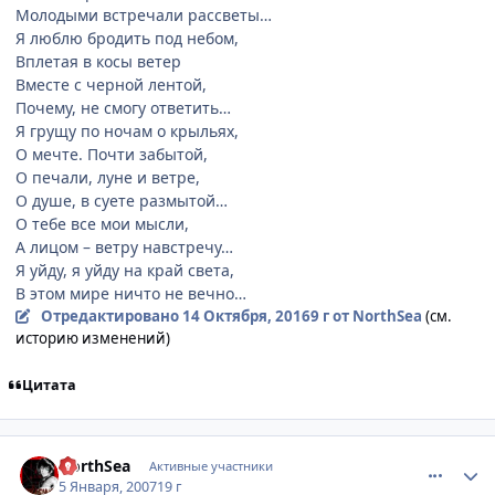
Молодыми встречали рассветы…
Я люблю бродить под небом,
Вплетая в косы ветер
Вместе с черной лентой,
Почему, не смогу ответить…
Я грущу по ночам о крыльях,
О мечте. Почти забытой,
О печали, луне и ветре,
О душе, в суете размытой…
О тебе все мои мысли,
А лицом – ветру навстречу…
Я уйду, я уйду на край света,
В этом мире ничто не вечно…
Отредактировано
14 Октября, 2016
9 г
от NorthSea
(см.
историю изменений)
Цитата
comment_1617842
Статистика автора
NorthSea
Активные участники
5 Января, 2007
19 г