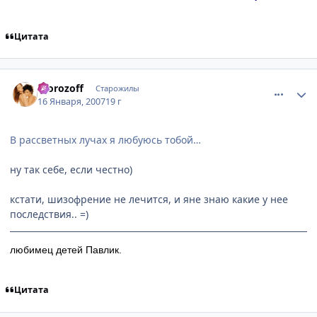
Цитата
comment_1643311
Статистика автора
morozoff
Старожилы
16 Января, 2007
19 г
В рассветных лучах я любуюсь тобой…
ну так себе, если честно)
кстати, шизофрение не лечится, и яне знаю какие у нее
последствия.. =)
любимец детей Павлик.
Цитата