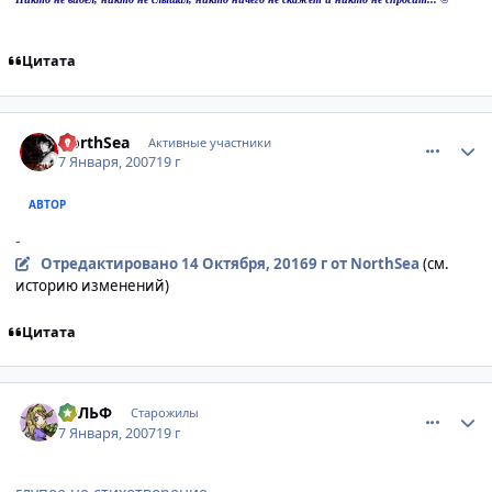
Цитата
comment_1624055
Статистика автора
NorthSea
Активные участники
7 Января, 2007
19 г
АВТОР
-
Отредактировано
14 Октября, 2016
9 г
от NorthSea
(см.
историю изменений)
Цитата
comment_1624104
Статистика автора
БЭЛЬФ
Старожилы
7 Января, 2007
19 г