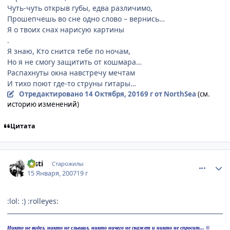
Чуть-чуть открыв губы, едва различимо,
Прошепчешь во сне одно слово – вернись…
Я о твоих снах нарисую картины
.
Я знаю, Кто снится тебе по ночам,
Но я не смогу защитить от кошмара…
Распахнуты окна навстречу мечтам
И тихо поют где-то струны гитары…
Отредактировано
14 Октября, 2016
9 г
от NorthSea
(см.
историю изменений)
Цитата
comment_1642662
Статистика автора
msti
Старожилы
15 Января, 2007
19 г
:lol: :) :rolleyes:
Никто не видел, никто не слышал, никто ничего не скажет и никто не спросит... ©