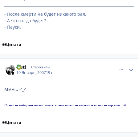
- После смерти не будет никакого рая.
- А что тогда будет?
- Пауки.
Цитата
comment_1631165
Статистика автора
msti
Старожилы
10 Января, 2007
19 г
Ммм... <_<
Никто не видел, никто не слышал, никто ничего не скажет и никто не спросит... ©
Цитата