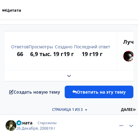
Цитата
Лучш
Ответов
Просмотры
Создано
Последний ответ
66
6,9 тыс.
19 г
19 г
19 г
19 г
Развернуть обзор темы
Создать новую тему
Ответить на эту тему
П
СТРАНИЦА 1 ИЗ 3
ДАЛЕЕ
comment_1610370
Статистика автора
Хината
Старожилы
26 Декабря, 2006
19 г