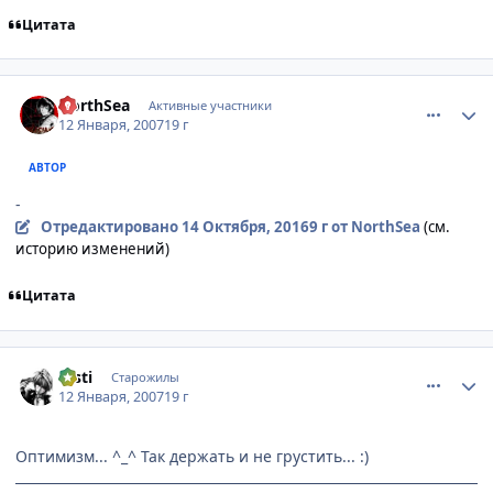
Цитата
comment_1635010
Статистика автора
NorthSea
Активные участники
12 Января, 2007
19 г
АВТОР
-
Отредактировано
14 Октября, 2016
9 г
от NorthSea
(см.
историю изменений)
Цитата
comment_1635039
Статистика автора
msti
Старожилы
12 Января, 2007
19 г
Оптимизм... ^_^ Так держать и не грустить... :)