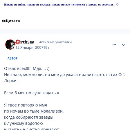
Никто не видел, никто не слышал, никто ничего не скажет и никто не спросит... ©
Цитата
comment_1636183
Статистика автора
NorthSea
Активные участники
12 Января, 2007
19 г
АВТОР
Отвас всех!!!!! Мдя.... :)
Не знаю, можно ли, но мне до ужаса нравится этот стих Ф.Г.
Лорки:
Если б мог по луне гадать я
Я твое повторяю имя
по ночам во тьме молаливой,
когда собираютя звезды
к лунному водопою
и смутные листья дремлют,