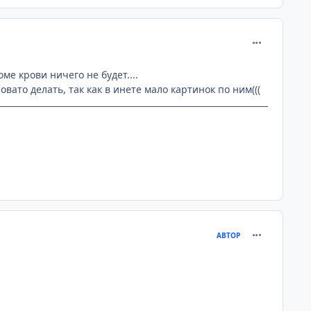
comment_240
ме крови ничего не будет....
вато делать, так как в инете мало картинок по ним(((
comment_240
АВТОР