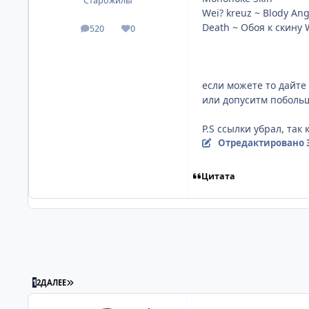
Старожилы
Wei? kreuz ~ Blody Ang
Death ~ Обоя к скину 
520
0
посты
Репутация
если можете то дайте
или допуситм поболь
P.S ссылки убрал, так
Отредактировано
Цитата
ПОСЛЕДНЯЯ СТРАНИЦА
1
2
ДАЛЕЕ