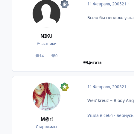
11 Февраля, 2005
21 г
Было бы неплохо узнат
NIKU
Участники
14
0
посты
Репутация
Цитата
11 Февраля, 2005
21 г
Wei? kreuz ~ Blody Ang
Ушла в себя - вернусь
M@r!
Старожилы