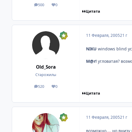
500
0
посты
Репутация
Цитата
11 Февраля, 2005
21 г
NIKU
windows blind у
M@r!
угловатая? возм
Old_Sora
Старожилы
520
0
посты
Репутация
Цитата
11 Февраля, 2005
21 г
возможно.... но внизу