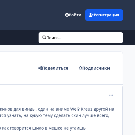
Войти
Регистрация
Поиск...
Поделиться
Подписчики
comment_240
кинов для винды, один на аниме Wei? Kreuz другой на
я узнать, на кукую тему сделать скин лучше всего,
о как говорится шило в мешке не утаишь