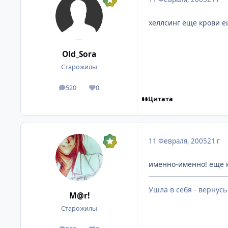
хеллсинг еще крови е
Old_Sora
Старожилы
520
0
посты
Репутация
Цитата
11 Февраля, 2005
21 г
именно-именно! еще кр
Ушла в себя - вернусь
M@r!
Старожилы