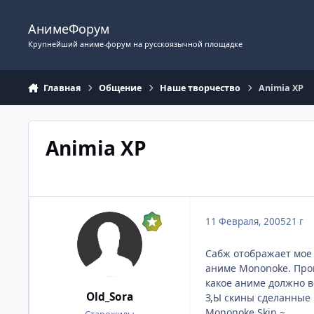
Перейти к содержимому
АнимеФорум
Крупнейший аниме-форум на русскоязычной площадке
Главная
Общение
Наше творчество
Animia XP
Animia XP
11 Февраля, 2005
21 г
Сабж отображает мое 
аниме Mononoke. Прош
какое аниме должно в
Old_Sora
З,Ы скины сделанные 
Mononoke Skin ~