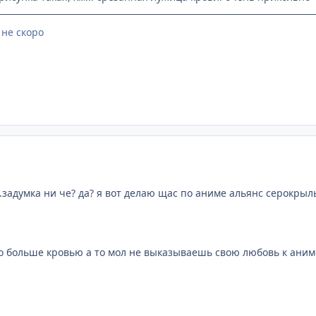
 не скоро
..задумка ни че? да? я вот делаю щас по аниме альянс серокрыл
о больше кровью а то мол не выказываешь свою любовь к аниме