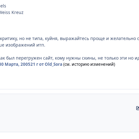
els
Weiss Kreuz
 критику, но не типа, куйня, выражайтесь проще и желательно 
ше изображений итп.
 как был перегружен сайт, кому нужны скины, не только эти но и
30 Марта, 2005
21 г
от Old_Sora
(см. историю изменений)