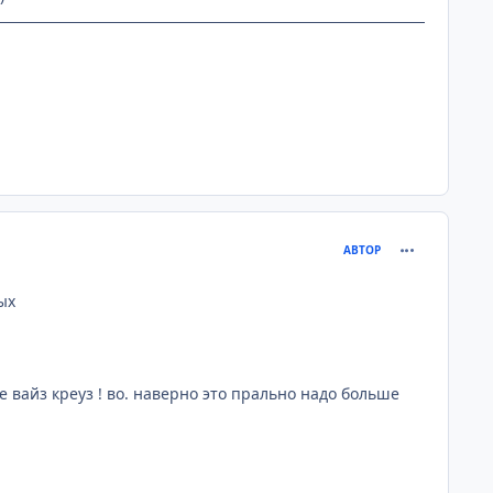
comment_240
АВТОР
ых
 вайз креуз ! во. наверно это прально надо больше