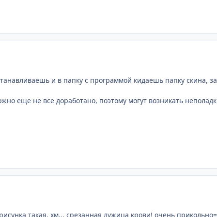
станавливаешь и в папку с программой кидаешь папку скина, 
ожно еще не все доработано, поэтому могут возникать неполад
 рисунка такая, хм... срезанная лужица крови! очень прикольно=