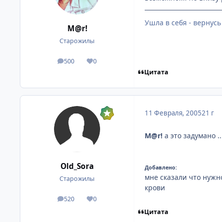
Ушла в себя - вернусь
M@r!
Старожилы
500
0
посты
Репутация
Цитата
11 Февраля, 2005
21 г
M@r!
а это задумано .
Old_Sora
Добавлено:
мне сказали что нужн
Старожилы
крови
520
0
посты
Репутация
Цитата