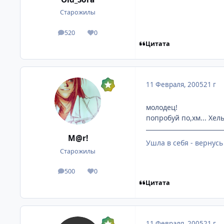
Старожилы
520
0
посты
Репутация
Цитата
11 Февраля, 2005
21 г
молодец!
попробуй по,хм... Хел
M@r!
Ушла в себя - вернусь
Старожилы
500
0
посты
Репутация
Цитата
11 Февраля, 2005
21 г