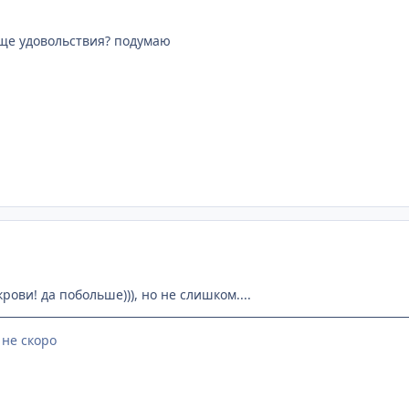
ще удовольствия? подумаю
ови! да побольше))), но не слишком....
 не скоро