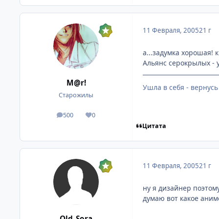
11 Февраля, 2005
21 г
а...задумка хорошая! 
Альянс серокрылых - у
M@r!
Ушла в себя - вернусь
Старожилы
500
0
посты
Репутация
Цитата
11 Февраля, 2005
21 г
ну я дизайнер поэтом
думаю вот какое аниме
Old_Sora