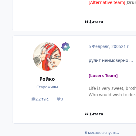
[Alternative team]
[
Dru
Цитата
5 Февраля, 2005
21 г
рулит неимоверно ...
[Losers Team]
Ройко
Старожилы
Life is very sweet, brot
Who would wish to die.
2,2 тыс.
0
посты
Репутация
Цитата
6 месяцев спустя...