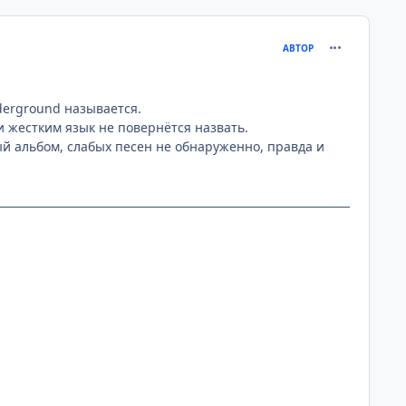
comment_417
АВТОР
derground называется.
и жестким язык не повернётся назвать.
ый альбом, слабых песен не обнаруженно, правда и