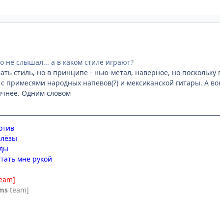
во не слышал... а в каком стиле играют?
ать стиль, но в принципе - нью-метал, наверное, но поскольку 
 с примесями народных напевов(?) и мексиканской гитары. А во
ичнее. Одним словом
отив
слёзы
зды
стать мне рукой
team]
ms
team]