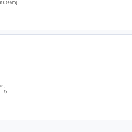
ms
team]
her,
.. ©