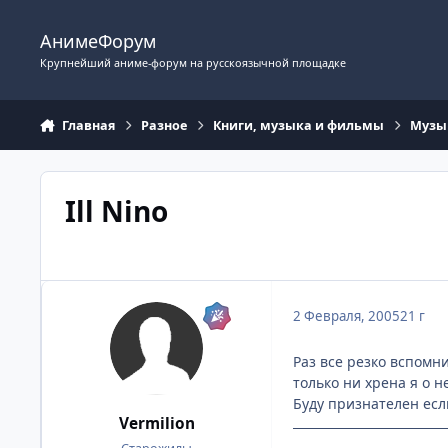
Перейти к содержимому
АнимеФорум
Крупнейший аниме-форум на русскоязычной площадке
Главная
Разное
Книги, музыка и фильмы
Музы
Ill Nino
2 Февраля, 2005
21 г
Раз все резко вспомни
только ни хрена я о н
Буду признателен есл
Vermilion