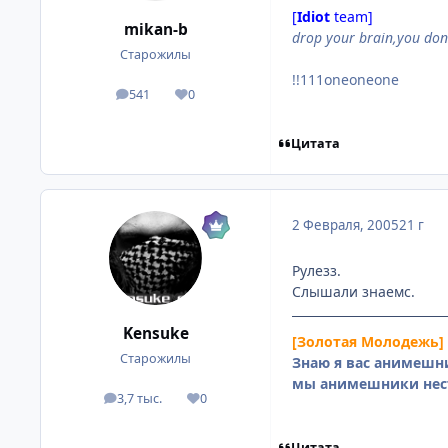
[
Idiot
team]
mikan-b
drop your brain,you don'
Старожилы
!!111oneoneone
541
0
посты
Репутация
Цитата
2 Февраля, 2005
21 г
Рулезз.
Слышали знаемс.
Kensuke
[Золотая Молодежь]
Старожилы
Знаю я вас анимешни
мы анимешники нес
3,7 тыс.
0
посты
Репутация
Цитата