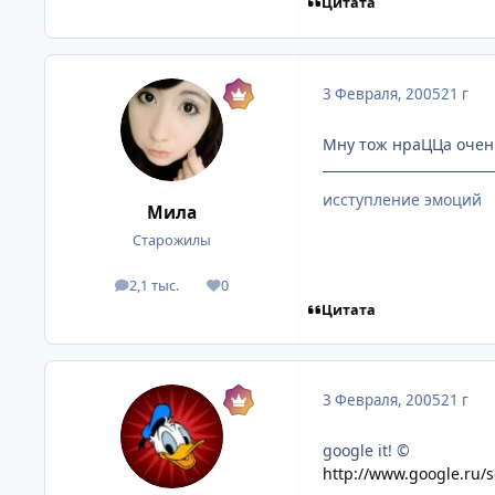
Цитата
3 Февраля, 2005
21 г
Мну тож нраЦЦа очень
исступление эмоций
Мила
Старожилы
2,1 тыс.
0
посты
Репутация
Цитата
3 Февраля, 2005
21 г
google it! ©
http://www.google.ru/