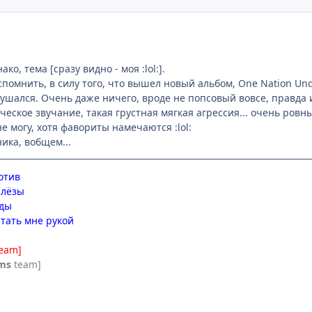
ко, тема [сразу видно - моя :lol:].
вспомнить, в силу того, что вышел новый альбом, One Nation Un
ушался. Очень даже ничего, вроде не попсовый вовсе, правда 
еское звучание, такая грустная мягкая агрессия... очень ровн
е могу, хотя фавориты намечаются :lol:
ика, вобщем...
отив
слёзы
зды
стать мне рукой
team]
ms
team]