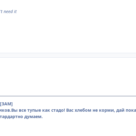
t need it
[ЗАМ]
ков.Вы все тупые как стадо! Вас хлебом не корми, дай пок
тардартно думаем.