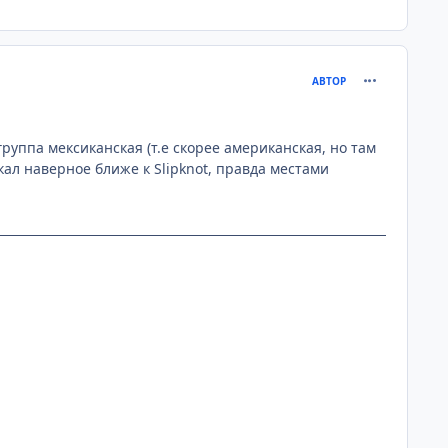
comment_233
АВТОР
группа мексиканская (т.е скорее американская, но там
кал наверное ближе к Slipknot, правда местами