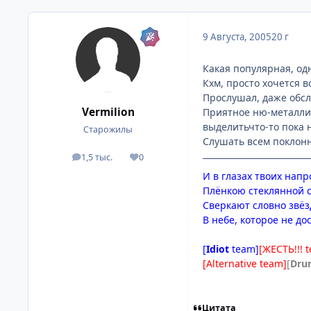
9 Августа, 2005
20 г
Какая популярная, одна
Кхм, просто хочется 
Прослушал, даже обсл
Vermilion
Приятное ню-металлич
выделитьчто-то пока н
Старожилы
Слушать всем поклонн
1,5 тыс.
0
посты
Репутация
И в глазах твоих напр
Плёнкою стеклянной 
Сверкают словно звё
В небе, которое не до
[
Idiot
team]
[ЖЕСТЬ!!! 
[Alternative team]
[
Dru
Цитата