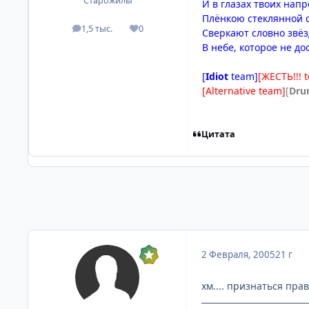
Старожилы
И в глазах твоих нап
Плёнкою стеклянной 
1,5 тыс.
0
посты
Репутация
Сверкают словно звё
В небе, которое не до
[
Idiot
team]
[ЖЕСТЬ!!! 
[Alternative team]
[
Dru
Цитата
2 Февраля, 2005
21 г
хм.... признаться пра