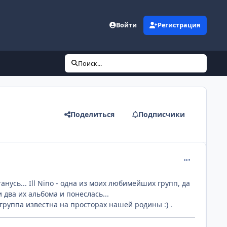
Войти
Регистрация
Поиск...
Поделиться
Подписчики
comment_233
нусь... Ill Nino - одна из моих любимейших групп, да
 два их альбома и понеслась...
группа известна на просторах нашей родины :) .