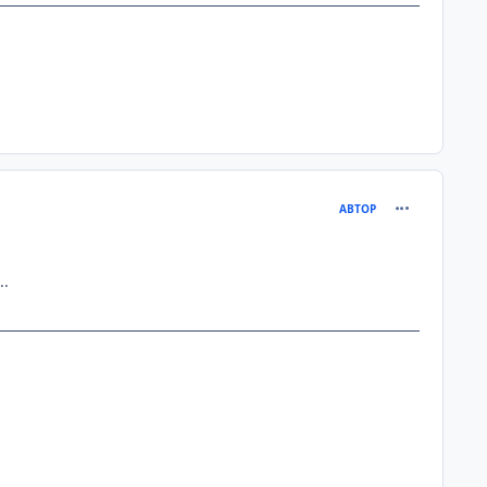
comment_235
АВТОР
..