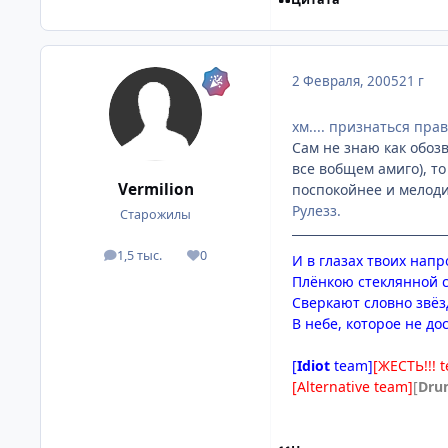
2 Февраля, 2005
21 г
хм.... признаться пра
Сам не знаю как обозв
все вобщем амиго), то
Vermilion
поспокойнее и мелод
Рулезз.
Старожилы
1,5 тыс.
0
посты
Репутация
И в глазах твоих напр
Плёнкою стеклянной 
Сверкают словно звё
В небе, которое не до
[
Idiot
team]
[ЖЕСТЬ!!! 
[Alternative team]
[
Dru