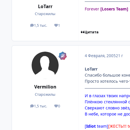
LoTarr
Forever
[Losers Team]
Старожилы
1,5 тыс.
1
посты
Репутация
Цитата
4 Февраля, 2005
21 г
LoTarr
Спасибо большое конеч
Просто хотелось чего-
Vermilion
Старожилы
И в глазах твоих напр
Плёнкою стеклянной 
1,5 тыс.
0
посты
Репутация
Сверкают словно звё
В небе, которое не до
[
Idiot
team]
[ЖЕСТЬ!!! 