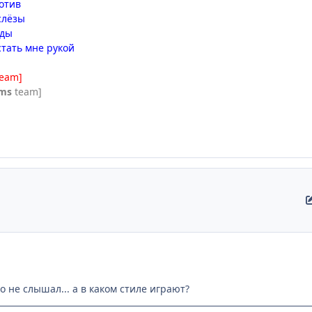
ротив
слёзы
зды
стать мне рукой
team]
ms
team]
во не слышал... а в каком стиле играют?