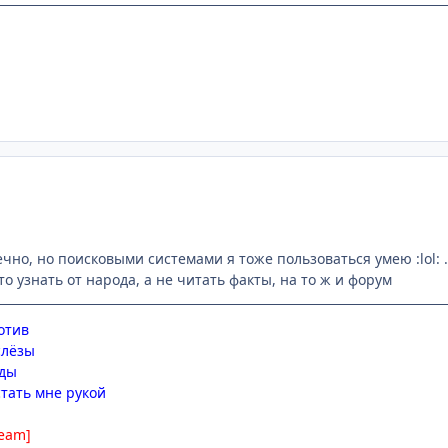
но, но поисковыми системами я тоже пользоваться умею :lol: .
то узнать от народа, а не читать факты, на то ж и форум
отив
слёзы
зды
стать мне рукой
team]