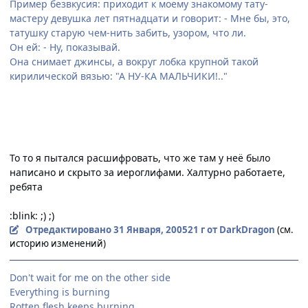
Пример безвкусия: приходит к моему знакомому тату-
мастеру девушка лет пятнадцати и говорит: - Мне бы, это,
татушку старую чем-нить забить, узором, что ли.
Он ей: - Ну, показывай.
Она снимает джинсы, а вокруг лобка крупной такой
кирилической вязью: "А НУ-КА МАЛЬЧИКИ!.."
То то я пытался расшифровать, что же там у неё было
написано и скрыто за иероглифами. Халтурно работаете,
ребята
:blink: ;) ;)
Отредактировано
31 Января, 2005
21 г
от DarkDragon
(см.
историю изменений)
Don't wait for me on the other side
Everything is burning
Rotten flesh keeps burning