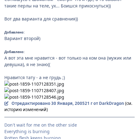
такие перлы на теле, ух... Боишся прикоснуться))
Вот два варианта для сравнения))
Добавлено:
Вариант второй)
Добавлено:
А вот эта мне нравится - вот только на ком она (мужик или
девушка), я не знаю((
Нравится тату - а не грудь ;)
Отредактировано
30 Января, 2005
21 г
от DarkDragon
(см.
историю изменений)
Don't wait for me on the other side
Everything is burning
Rotten flesh keeps burning