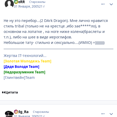
ZveRR
Старожилы
31 Января, 2005
21 г
Не ну это перебор...(2 DArk Dragon). Мне лично нравится
стиль tribal (только не на крестце ,ибо зае*****ло), в
основном на лопатке , на ноге ниже колена(браслеты и
т.п.), либо на шее в виде иероглифов.
Небольшое тату- стильно и сексуально....(ИМХО) =)))))))))
Жертва IT-технологий...
[Золотая Молодежь Team]
[Дядя Володя Team]
[Недоразумение Team]
[Глинтвейн]Team
Цитата
comment_231928
Статистика автора
Hidg_Ra
Старожилы
31 Января, 2005
21 г