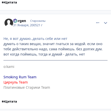
Цитата
comment_232477
Статистика автора
Norgen
Старожилы
31 Января, 2005
21 г
Не, я вот думаю..делать себе или нет
думать о таких вещах, значит гнаться за модой. если оно
тебе действительно надо, сама поймешь. без долгих дум.
вот когда поймешь, тогда и думай - делать, нет
o:kami
Smoking Rum Team
Циркуль Team
Платиновые Старики Team
Цитата