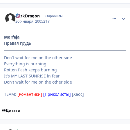
comment_231913
Статистика автора
DarkDragon
Старожилы
30 Января, 2005
21 г
Morfeja
Правая грудь
Don't wait for me on the other side
Everything is burning
Rotten flesh keeps burning
It's MY LAST SUNRISE in fear
Don't wait for me on the other side
TEAM:
[Романтики]
[Приколисты]
[Хаос]
Цитата
comment_231916
Статистика автора