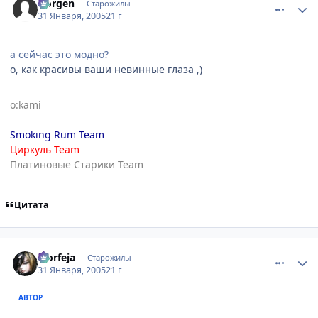
Norgen
Старожилы
31 Января, 2005
21 г
а сейчас это модно?
о, как красивы ваши невинные глаза ,)
o:kami
Smoking Rum Team
Циркуль Team
Платиновые Старики Team
Цитата
comment_232495
Статистика автора
Morfeja
Старожилы
31 Января, 2005
21 г
АВТОР