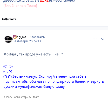
Добро пожаловать в
mIRC
остадо, сынок!
[Влюбленные Team]
Цитата
comment_232473
Статистика автора
Hidg_Ra
Старожилы
31 Января, 2005
21 г
Morfeja
, так вроде уже есть... не...?
(0)_(0)
(-' . '-)
('')_('') Это винни-пух. Скопируй винни-пуха себе в
подпись,чтобы обогнать по популярности банни, и вернуть
русским мультфильмам былую славу
<Платиновые старики>team