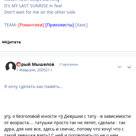
It's MY LAST SUNRISE in fear
Don't wait for me on the other side
TEAM:
[Романтики]
[Приколисты]
[Хаос]
Цитата
comment_232905
Статистика автора
Серый Мышелов
Старожилы
1 Февраля, 2005
21 г
Я хочу сделать как память...
угу, о безголовой юности =)) Девушки с тату - в зависимости
от возраста.... татушки просто так не лепят, сделала - так
дура, для нее все, здесь и сеичас, потому что хочу! что с
такой девушки взять? С ней и поговорить-то не о чем....