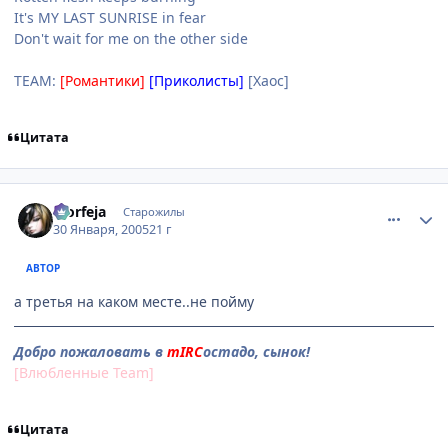
It's MY LAST SUNRISE in fear
Don't wait for me on the other side
TEAM:
[Романтики]
[Приколисты]
[Хаос]
Цитата
comment_231910
Статистика автора
Morfeja
Старожилы
30 Января, 2005
21 г
АВТОР
а третья на каком месте..не пойму
Добро пожаловать в
mIRC
остадо, сынок!
[Влюбленные Team]
Цитата