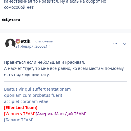
качественная то нравится, ну а есль на оборот но
сомособой нет.
Цитата
comment_231967
Статистика автора
vi_attik
Старожилы
31 Января, 2005
21 г
Нравиться если небольшая и красивая.
А насчёт "где", то мне всё равно, ко всем местам по-моему
есть подходящие тату.
Beatus vir qui suffert tentationem
quoniam cum probatus fuerit
accipiet coronam vitae
[ElfenLied Team]
[Winners TEAM]
[АмерикаМастДай TEAM]
[Баланс TEAM]