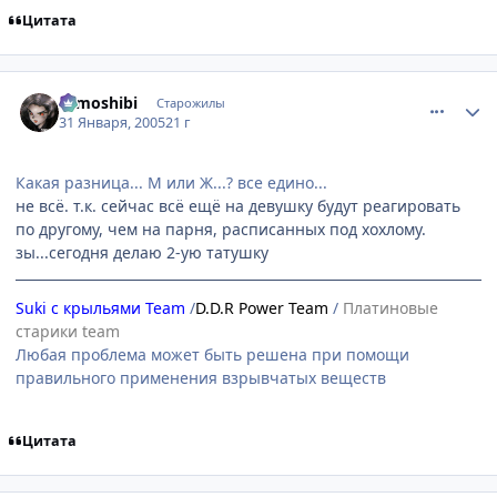
Цитата
comment_231978
Статистика автора
tomoshibi
Старожилы
31 Января, 2005
21 г
Какая разница... М или Ж...? все едино...
не всё. т.к. сейчас всё ещё на девушку будут реагировать
по другому, чем на парня, расписанных под хохлому.
зы...сегодня делаю 2-ую татушку
Suki с крыльями Team
/
D.D.R Power Team
/
Платиновые
старики team
Любая проблема может быть решена при помощи
правильного применения взрывчатых веществ
Цитата