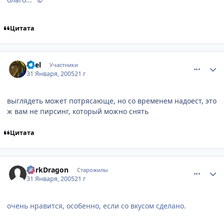
Цитата
comment_232750
Статистика автора
abel
Участники
31 Января, 2005
21 г
выглядеть может потрясающе, но со временем надоест, это
ж вам не пирсинг, который можно снять
Цитата
comment_232753
Статистика автора
DarkDragon
Старожилы
31 Января, 2005
21 г
очень нравится, особенно, если со вкусом сделано.