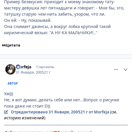
Пример безвкусия: приходит к моему знакомому тату-
мастеру девушка лет пятнадцати и говорит: - Мне бы, это,
татушку старую чем-нить забить, узором, что ли.
Он ей: - Ну, показывай.
Она снимает джинсы, а вокруг лобка крупной такой
кирилической вязью: "А НУ-КА МАЛЬЧИКИ!.."
Цитата
comment_232459
Статистика автора
Morfeja
Старожилы
31 Января, 2005
21 г
АВТОР
Хм)))
Не, я вот думаю..делать себе или нет...Вопрос о рисунке
пока даже не стоит:D))
Отредактировано
31 Января, 2005
21 г
от Morfeja
(см.
историю изменений)