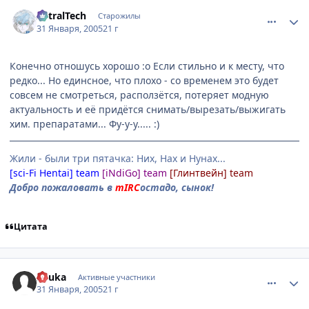
comment_231986
Статистика автора
AstralTech
Старожилы
31 Января, 2005
21 г
Конечно отношусь хорошо :o Если стильно и к месту, что
редко... Но единсное, что плохо - со временем это будет
совсем не смотреться, расползётся, потеряет модную
актуальность и её придётся снимать/вырезать/выжигать
хим. препаратами... Фу-у-у..... :)
Жили - были три пятачка: Них, Нах и Нунах...
[sci-Fi Hentai] team
[iNdiGo] team
[Глинтвейн] team
Добро пожаловать в
mIRC
остадо, сынок!
Цитата
comment_232289
Статистика автора
Asuka
Активные участники
31 Января, 2005
21 г