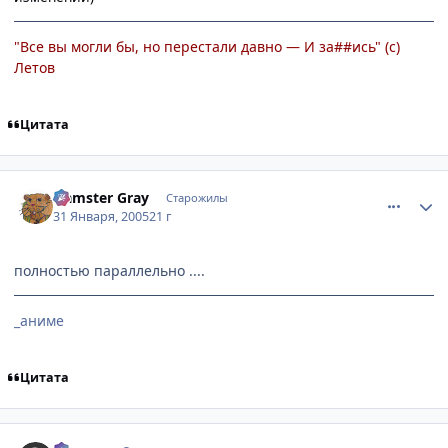
"Все вы могли бы, но перестали давно — И за##ись" (с)
Летов
Цитата
comment_232327
Статистика автора
Hamster Gray
Старожилы
31 Января, 2005
21 г
полностью параллельно ....
_аниме
Цитата
comment_232370
Статистика автора