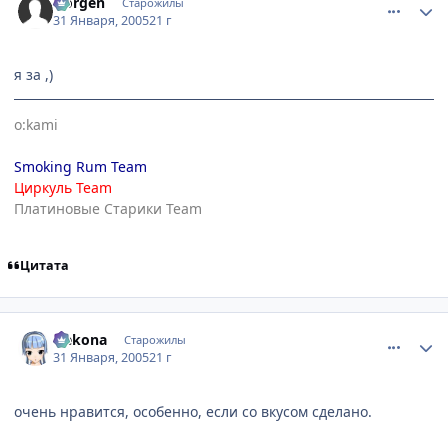
Norgen
Старожилы
31 Января, 2005
21 г
я за ,)
o:kami
Smoking Rum Team
Циркуль Team
Платиновые Старики Team
Цитата
comment_232432
Статистика автора
Nekona
Старожилы
31 Января, 2005
21 г
очень нравится, особенно, если со вкусом сделано.