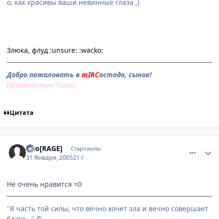
о, как красивы ваши невинные глаза ,)
Злюка, флуд :unsure: :wacko:
Добро пожаловать в
mIRC
остадо, сынок!
[Влюбленные Team]
Цитата
comment_232657
Статистика автора
Neo[RAGE]
Старожилы
31 Января, 2005
21 г
Не очень нравится =0
"Я часть той силы, что вечно хочет зла и вечно совершает
благо..." ©