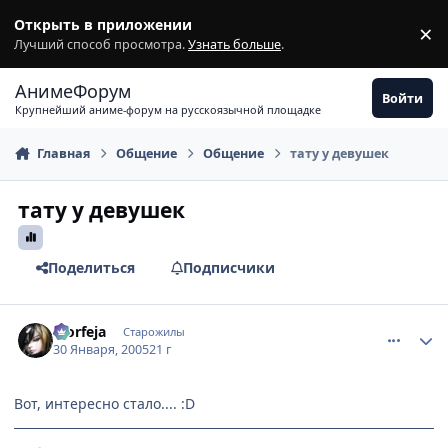
Перейти к содержимому
Открыть в приложении
×
З
Лучший способ просмотра.
Узнать больше
.
АнимеФорум
Войти
Крупнейший аниме-форум на русскоязычной площадке
Главная
Общение
Общение
тату у девушек
тату у девушек
Поделиться
Подписчики
comment_231901
Статистика автора
Morfeja
Старожилы
30 Января, 2005
21 г
Вот, интересно стало.... :D