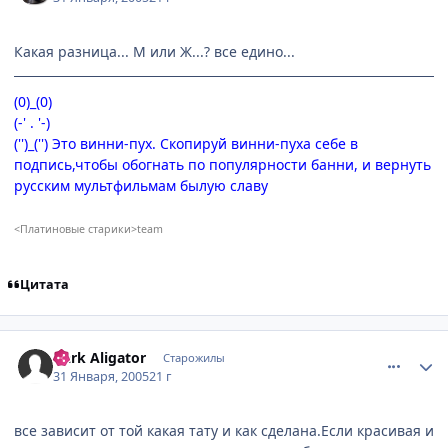
Какая разница... М или Ж...? все едино...
(0)_(0)
(-' . '-)
('')_('') Это винни-пух. Скопируй винни-пуха себе в
подпись,чтобы обогнать по популярности банни, и вернуть
русским мультфильмам былую славу
<Платиновые старики>team
Цитата
comment_231958
Статистика автора
Dark Aligator
Старожилы
31 Января, 2005
21 г
все зависит от той какая тату и как сделана.Если красивая и