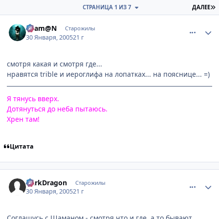
П
СТРАНИЦА 1 ИЗ 7
ДАЛЕЕ
comment_231907
Статистика автора
Sham@N
Старожилы
30 Января, 2005
21 г
смотря какая и смотря где...
нравятся trible и иероглифа на лопатках... на пояснице... =)
Я тянусь вверх.
Дотянуться до неба пытаюсь.
Хрен там!
Цитата
comment_231909
Статистика автора
DarkDragon
Старожилы
30 Января, 2005
21 г
Соглашусь с Шаманом - смотря что и где, а то бывают