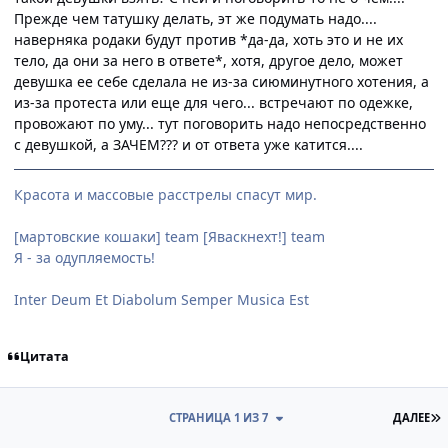
Прежде чем татушку делать, эт же подумать надо....
наверняка родаки будут против *да-да, хоть это и не их
тело, да они за него в ответе*, хотя, другое дело, может
девушка ее себе сделала не из-за сиюминутного хотения, а
из-за протеста или еще для чего... встречают по одежке,
провожают по уму... тут поговорить надо непосредственно
с девушкой, а ЗАЧЕМ??? и от ответа уже катится....
Красота и массовые расстрелы спасут мир.
[мартовские кошаки] team [Яваскнехт!] team
Я - за одупляемость!
Inter Deum Et Diabolum Semper Musica Est
Цитата
П
СТРАНИЦА 1 ИЗ 7
ДАЛЕЕ