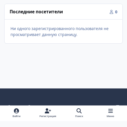
Последние посетители
0
Ни одного зарегистрированного пользователя не
просматривает данную страницу.
Светлый режим
Темный режим
Как в системе
v
k
Язык
Политика конфиденциальности
Войти
Регистрация
Поиск
Меню
Связаться с нами
Cookies