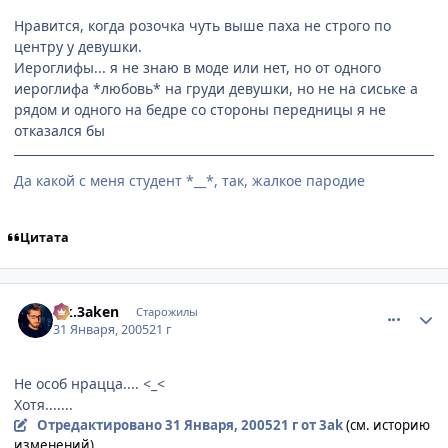
Нравится, когда розочка чуть выше паха не строго по
центру у девушки.
Иероглифы... я не знаю в моде или нет, но от одного
иероглифа *любовь* на груди девушки, но не на сиське а
рядом и одного на бедре со стороны передницы я не
отказался бы
Да какой с меня студент *__*, так, жалкое пародие
Цитата
comment_232290
Статистика автора
s.k.3aken
Старожилы
31 Января, 2005
21 г
Не особ нрацца.... <_<
Хотя.......
Отредактировано
31 Января, 2005
21 г
от 3ak
(см. историю
изменений)