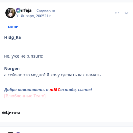
comment_232487
Статистика автора
Morfeja
Старожилы
31 Января, 2005
21 г
АВТОР
Hidg_Ra
не..уже не :unsure:
Norgen
а сейчас это модно? Я хочу сделать как память...
Добро пожаловать в
mIRC
остадо, сынок!
[Влюбленные Team]
Цитата
comment_232491
Статистика автора