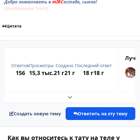
Добро пожаловать в
mIRC
остадо, сынок!
[Влюбленные Team]
Цитата
Лучш
Ответов
Просмотры
Создано
Последний ответ
156
15,3 тыс.
21 г
21 г
18 г
18 г
Развернуть обзор темы
Создать новую тему
Ответить на эту тему
Как вы относитесь к тату на теле у