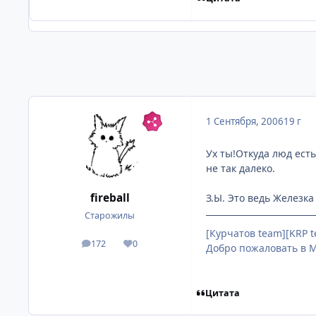
1 Сентября, 2006
19 г
Ух ты!Откуда люд есть
не так далеко.
fireball
З.Ы. Это ведь Железка
Старожилы
[Курчатов team][KRP 
172
0
посты
Репутация
Добро пожаловать в М
Цитата