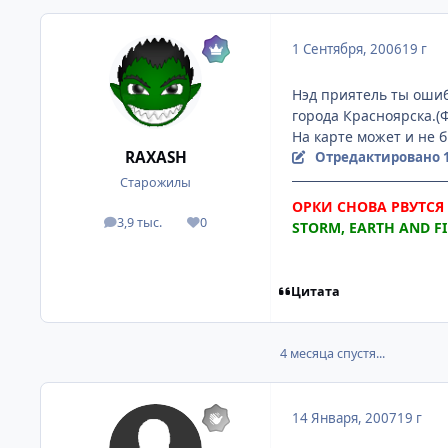
1 Сентября, 2006
19 г
Нэд приятель ты ошиб
города Красноярска.(Ф
На карте может и не 
RAXASH
Отредактировано
Старожилы
ОРКИ СНОВА РВУТСЯ В
3,9 тыс.
0
STORM, EARTH AND FIR
посты
Репутация
Цитата
4 месяца спустя...
14 Января, 2007
19 г