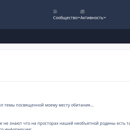
Сообщество
Активность
шел темы посвященной моему месту обитания…
е не знают что на просторах нашей необъятной родины есть тако
ого информации: