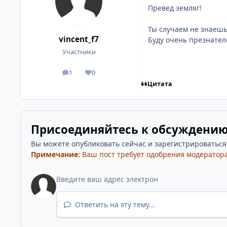
Превед земляг!
Ты случаем не знаешь
vincent_f7
Буду очень презнател
Участники
1
0
посты
Репутация
Цитата
Присоединяйтесь к обсуждени
Вы можете опубликовать сейчас и зарегистрироваться п
Примечание:
Ваш пост требует одобрения модератора
Ответить на эту тему...