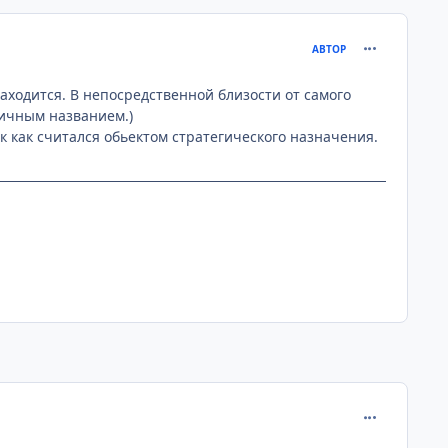
comment_139
АВТОР
аходится. В непосредственной близости от самого
огичным названием.)
к как считался обьектом стратегического назначения.
comment_163