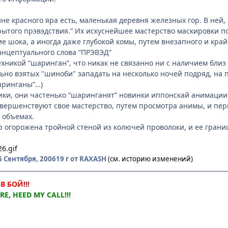
лине красного яра есть, маленькая деревня железных гор. В не
ытого прэвэдствия.” Их искуснейшее мастерство маскировки по
ние шока, а иногда даже глубокой комы, путем внезапного и кр
нцептуального слова “ПРЭВЭД”
ехникой “шаринган”, что никак не связанно ни с наличием близ
ьно взятых "шиноби" западать на несколько ночей подряд, на 
шаринганы”…)
ки, они частенько “шаринганят” новинки иппонскай анимации 
вершенствуют свое мастерство, путем просмотра анимы, и пер
х объемах.
р огорожена тройной стеной из колючей проволоки, и ее гра
6 Сентября, 2006
19 г
от RAXASH
(см. историю изменений)
В БОЙ!!!
E, HEED MY CALL!!!