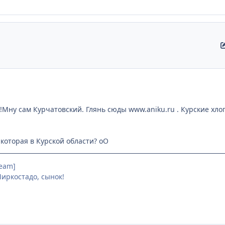
!Мну сам Курчатовский. Глянь сюды www.aniku.ru . Курские хло
 которая в Курской области? оО
team]
иркостадо, сынок!