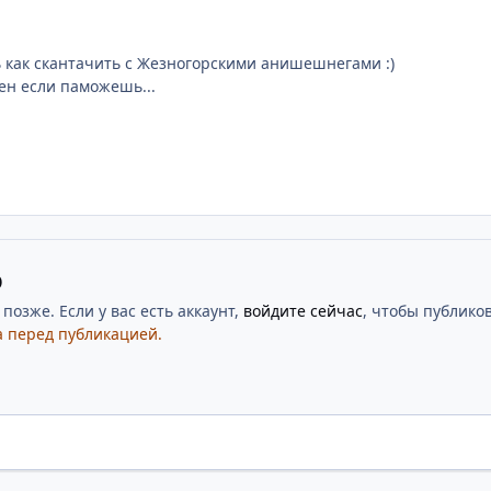
 как скантачить с Жезногорскими анишешнегами :)
ен если паможешь...
ю
озже. Если у вас есть аккаунт,
войдите сейчас
, чтобы публиков
 перед публикацией.