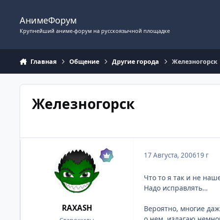
Перейти к содержимому
АнимеФорум
Крупнейший аниме-форум на русскоязычной площадке
Главная
Общение
Другие города
Железногорск
Железногорск
17 Августа, 2006
19 г
Что то я так и не на
Надо исправлять…
RAXASH
Вероятно, многие даж
о нем, излагаю немн