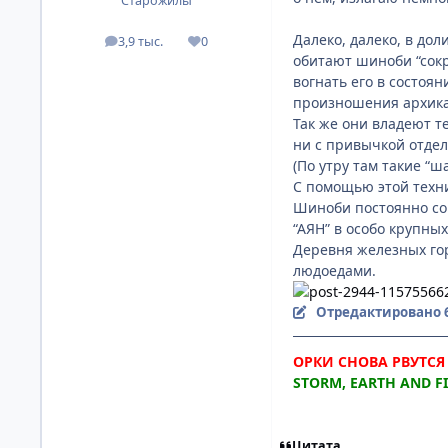
Старожилы
Далеко, далеко, в до
3,9 тыс.
0
посты
Репутация
обитают шиноби “сокр
вогнать его в состоя
произношения архика
Так же они владеют т
ни с привычкой отдел
(По утру там такие “
С помощью этой техни
Шиноби постоянно со
“АЯН” в особо крупны
Деревня железных го
людоедами.
Отредактировано
ОРКИ СНОВА РВУТСЯ 
STORM, EARTH AND FIR
Цитата