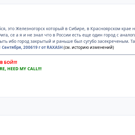
ся, это Железногорск который в Сибире, в Красноярском крае н
ига, се а я и не знал что в России есть еще один город с анал
быть ибо город закрытый и раньше был сугубо засекреченым. Та
1 Сентября, 2006
19 г
от RAXASH
(см. историю изменений)
 БОЙ!!!
E, HEED MY CALL!!!