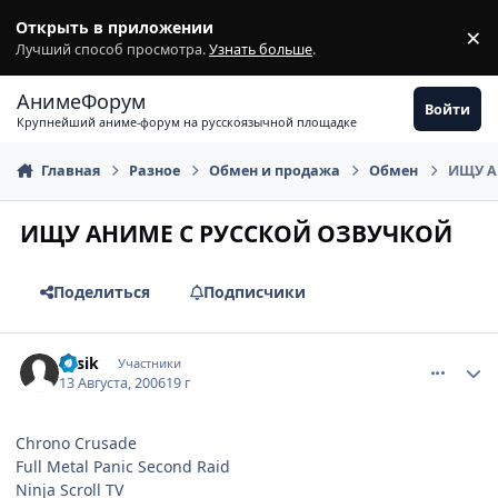
Перейти к содержимому
Открыть в приложении
×
З
Лучший способ просмотра.
Узнать больше
.
АнимеФорум
Войти
Крупнейший аниме-форум на русскоязычной площадке
Главная
Разное
Обмен и продажа
Обмен
ИЩУ А
ИЩУ АНИМЕ С РУССКОЙ ОЗВУЧКОЙ
Поделиться
Подписчики
comment_1354719
Статистика автора
Fesik
Участники
13 Августа, 2006
19 г
Chrono Crusade
Full Metal Panic Second Raid
Ninja Scroll TV