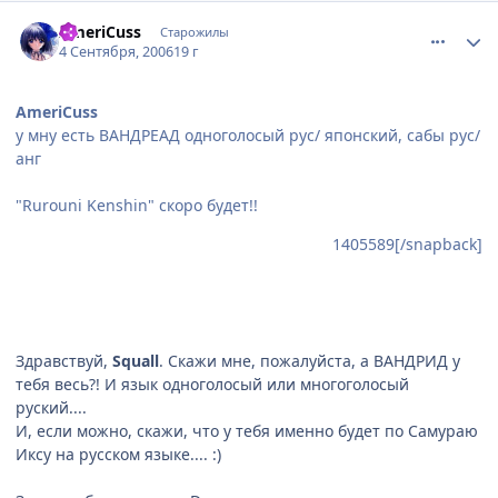
comment_1406106
Статистика автора
AmeriCuss
Старожилы
4 Сентября, 2006
19 г
AmeriCuss
у мну есть ВАНДРЕАД одноголосый рус/ японский, сабы рус/
анг
"Rurouni Kenshin" скоро будет!!
1405589[/snapback]
Здравствуй,
Squall
. Скажи мне, пожалуйста, а ВАНДРИД у
тебя весь?! И язык одноголосый или многоголосый
руский....
И, если можно, скажи, что у тебя именно будет по Самураю
Иксу на русском языке.... :)