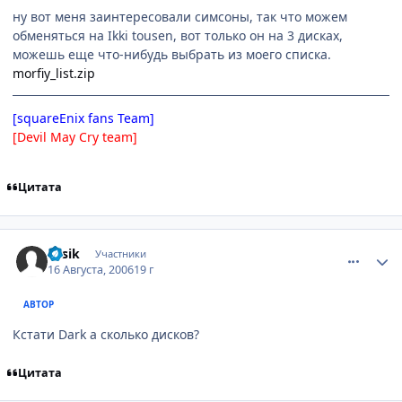
ну вот меня заинтересовали симсоны, так что можем
обменяться на Ikki tousen, вот только он на 3 дисках,
можешь еще что-нибудь выбрать из моего списка.
morfiy_list.zip
[squareEnix fans Team]
[Devil May Cry team]
Цитата
comment_1359259
Статистика автора
Fesik
Участники
16 Августа, 2006
19 г
АВТОР
Кстати Dark а сколько дисков?
Цитата