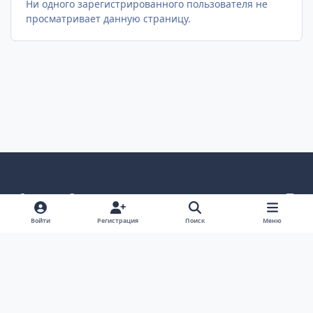
Ни одного зарегистрированного пользователя не
просматривает данную страницу.
Светлый режим
Темный режим
Как в системе
v
k
Язык
Политика конфиденциальности
Войти
Регистрация
Поиск
Меню
Связаться с нами
Cookies
project25
Powered by
Invision Community