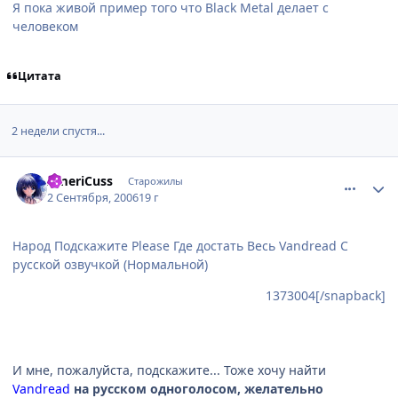
Я пока живой пример того что Black Metal делает с
человеком
Цитата
2 недели спустя...
comment_1401540
Статистика автора
AmeriCuss
Старожилы
2 Сентября, 2006
19 г
Народ Подскажите Please Где достать Весь Vandread С
русской озвучкой (Нормальной)
1373004[/snapback]
И мне, пожалуйста, подскажите... Тоже хочу найти
Vandread
на русском одноголосом, желательно