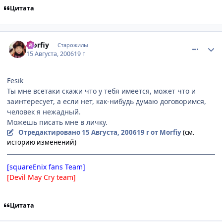
Цитата
comment_1358121
Статистика автора
Morfiy
Старожилы
15 Августа, 2006
19 г
Fesik
Ты мне всетаки скажи что у тебя имеется, может что и
заинтересует, а если нет, как-нибудь думаю договоримся,
человек я нежадный.
Можешь писать мне в личку.
Отредактировано
15 Августа, 2006
19 г
от Morfiy
(см.
историю изменений)
[squareEnix fans Team]
[Devil May Cry team]
Цитата