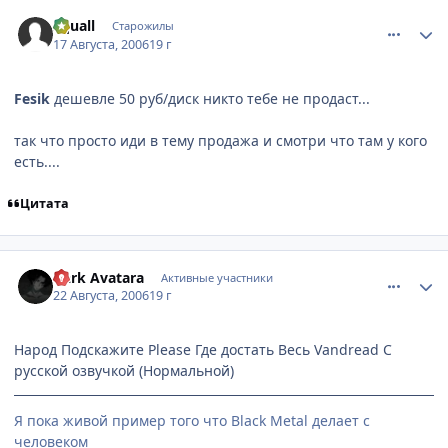
comment_1360441
Статистика автора
Squall
Старожилы
17 Августа, 2006
19 г
Fesik
дешевле 50 руб/диск никто тебе не продаст...
так что просто иди в тему продажа и смотри что там у кого
есть....
Цитата
comment_1373004
Статистика автора
Dark Avatara
Активные участники
22 Августа, 2006
19 г
Народ Подскажите Please Где достать Весь Vandread С
русской озвучкой (Нормальной)
Я пока живой пример того что Black Metal делает с
человеком