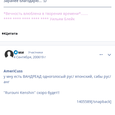
Заранее благодарю... :D
*Вечность влюблена в творения времени*.......
**** **** **** **** **** Уильям Блейк
Цитата
comment_1406439
Статистика автора
Яоми
Участники
4 Сентября, 2006
19 г
AmeriCuss
у мну есть ВАНДРЕАД одноголосый рус/ японский, сабы рус/
анг
"Rurouni Kenshin" скоро будет!!
1405589[/snapback]