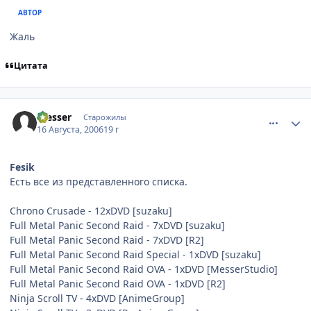
АВТОР
Жаль
Цитата
comment_1360040
Статистика автора
messer
Старожилы
16 Августа, 2006
19 г
Fesik
Есть все из представленного списка.
Chrono Crusade - 12xDVD [suzaku]
Full Metal Panic Second Raid - 7xDVD [suzaku]
Full Metal Panic Second Raid - 7xDVD [R2]
Full Metal Panic Second Raid Special - 1xDVD [suzaku]
Full Metal Panic Second Raid OVA - 1xDVD [MesserStudio]
Full Metal Panic Second Raid OVA - 1xDVD [R2]
Ninja Scroll TV - 4xDVD [AnimeGroup]