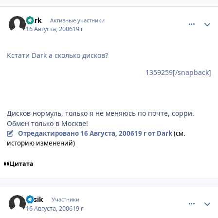
comment_1359891
Статистика автора
Dark
Активные участники
16 Августа, 2006
19 г
Кстати Dark а сколько дисков?
1359259[/snapback]
Дисков нормуль, только я не меняюсь по почте, сорри.
Обмен только в Москве!
Отредактировано
16 Августа, 2006
19 г
от Dark
(см.
историю изменений)
Цитата
comment_1359933
Статистика автора
Fesik
Участники
16 Августа, 2006
19 г