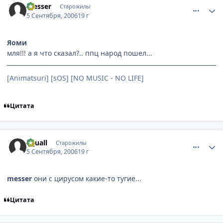
messer
Старожилы
5 Сентября, 2006
19 г
Яоми
мля!!! а я что сказал?.. ппц народ пошел...
[Animatsuri] [sOS] [NO MUSIC - NO LIFE]
Цитата
comment_1410138
Статистика автора
Squall
Старожилы
5 Сентября, 2006
19 г
messer
они с цирусом какие-то тугие...
Цитата