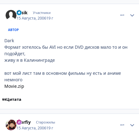
comment_1358485
Статистика автора
Fesik
Участники
15 Августа, 2006
19 г
АВТОР
Dark
Формат хотелось бы AVI но если DVD дисков мало то и он
подойдет,
живу я в Калининграде
вот мой лист там в основном фильмы ну есть и аниме
немного
Movie.zip
Цитата
comment_1358786
Статистика автора
Morfiy
Старожилы
15 Августа, 2006
19 г