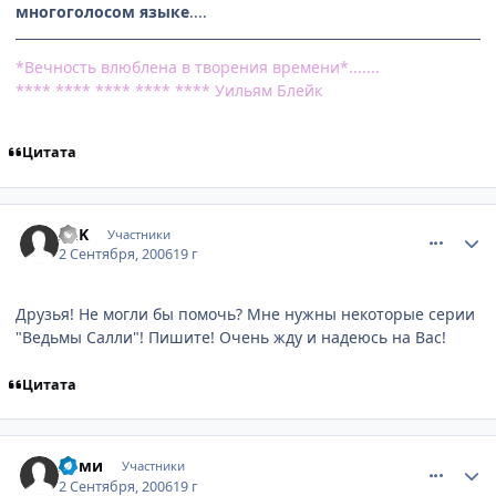
многоголосом языке
....
*Вечность влюблена в творения времени*.......
**** **** **** **** **** Уильям Блейк
Цитата
comment_1401667
Статистика автора
AEK
Участники
2 Сентября, 2006
19 г
Друзья! Не могли бы помочь? Мне нужны некоторые серии
"Ведьмы Салли"! Пишите! Очень жду и надеюсь на Вас!
Цитата
comment_1402062
Статистика автора
Яоми
Участники
2 Сентября, 2006
19 г