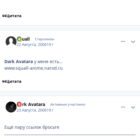
Цитата
comment_1373143
Статистика автора
Squall
Старожилы
22 Августа, 2006
19 г
Dark Avatara
у меня есть...
www.squall-anime.narod.ru
Цитата
comment_1375121
Статистика автора
Dark Avatara
Активные участники
23 Августа, 2006
19 г
Ещё пару ссылок бросьте