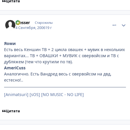
Цитата
comment_1408293
Статистика автора
messer
Старожилы
4 Сентября, 2006
19 г
Яоми
Есть весь Кеншин ТВ + 2 цикла овашек + мувик в некольких
вариантах... ТВ + ОВАШКИ + МУВИК с овервойсом и ТВ с
дубляжем (тем что крутили по тв).
AmeriCuss
Аналогично. Есть Вандред весь с овервойсом на двд,
естесно!..
[Animatsuri] [sOS] [NO MUSIC - NO LIFE]
Цитата
comment_1408868
Статистика автора