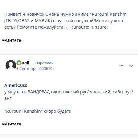
Привет! Я новичок.Очень нужно аниме "Rurouni Kenshin"
(ТВ-95,ОВА2 и МУВИК) с русской озвучкой!Может у кого
есть? Помогите пожалуйста! -_- :unsure: :unsure:
Цитата
comment_1405589
Статистика автора
Squall
Старожилы
3 Сентября, 2006
19 г
AmeriCuss
у мну есть ВАНДРЕАД одноголосый рус/ японский, сабы рус/
анг
"Rurouni Kenshin" скоро будет!!
Цитата