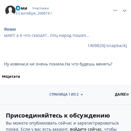
comment_1410154
Статистика автора
Яоми
Участники
5 Сентября, 2006
19 г
Яоми
мля!!! а я что сказал?.. ппц народ пошел...
1409820[/snapback]
Ну извени,я не очень поняла.На что будешь менять?
Цитата
П
СТРАНИЦА 1 ИЗ 2
ДАЛЕЕ
Присоединяйтесь к обсуждению
Вы можете опубликовать сейчас и зарегистрироваться
позже. Если у вас есть аккаунт,
войдите сейчас
, чтобы