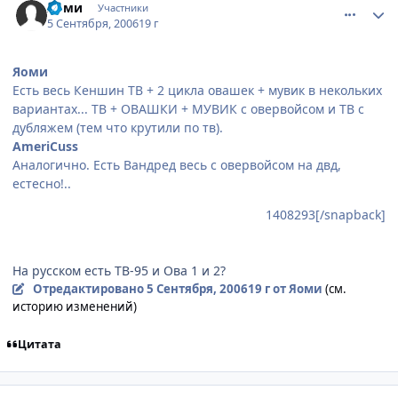
Яоми
Участники
5 Сентября, 2006
19 г
Яоми
Есть весь Кеншин ТВ + 2 цикла овашек + мувик в некольких
вариантах... ТВ + ОВАШКИ + МУВИК с овервойсом и ТВ с
дубляжем (тем что крутили по тв).
AmeriCuss
Аналогично. Есть Вандред весь с овервойсом на двд,
естесно!..
1408293[/snapback]
На русском есть ТВ-95 и Ова 1 и 2?
Отредактировано
5 Сентября, 2006
19 г
от Яоми
(см.
историю изменений)
Цитата
comment_1409820
Статистика автора