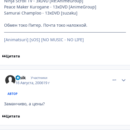
Ninja Scroll TV - 3xDVD [Re:AnimeGroup]
Peace Maker Kurogane - 13xDVD [AnimeGroup]
Samurai Champloo - 13xDVD [suzaku]
Обмен токо Питер. Почта токо наложкой.
[Animatsuri] [sOS] [NO MUSIC - NO LIFE]
Цитата
comment_1360150
Статистика автора
Fesik
Участники
16 Августа, 2006
19 г
АВТОР
Заманчиво, а цены?
Цитата