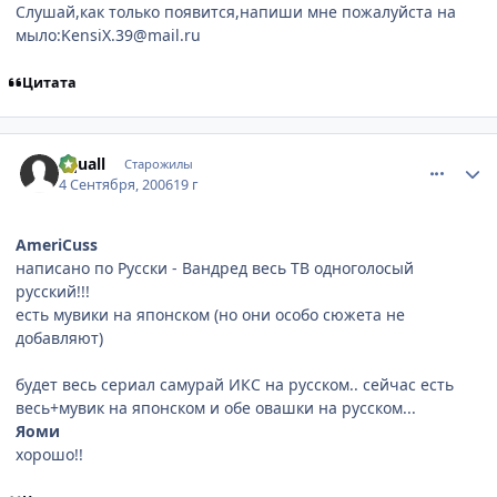
Слушай,как только появится,напиши мне пожалуйста на
мыло:KensiX.39@mail.ru
Цитата
comment_1407309
Статистика автора
Squall
Старожилы
4 Сентября, 2006
19 г
AmeriCuss
написано по Русски - Вандред весь ТВ одноголосый
русский!!!
есть мувики на японском (но они особо сюжета не
добавляют)
будет весь сериал самурай ИКС на русском.. сейчас есть
весь+мувик на японском и обе овашки на русском...
Яоми
хорошо!!