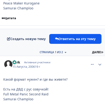
Peace Maker Kurogane
Samurai Champloo
Цитата
Создать новую тему
Ответить на эту тему
П
СТРАНИЦА 1 ИЗ 2
ДАЛЕЕ
comment_1357404
Статистика автора
Dark
Активные участники
15 Августа, 2006
19 г
Какой формат нужен? и где вы живете?
Есть на ДВД с рус озвучкой!
Full Metal Panic Second Raid
Samurai Champloo