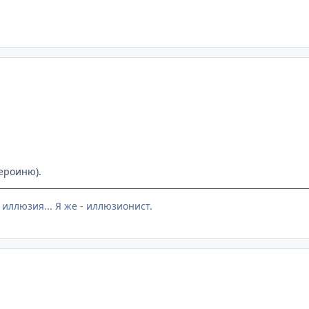
ероиню).
 иллюзия... Я же - иллюзионист.