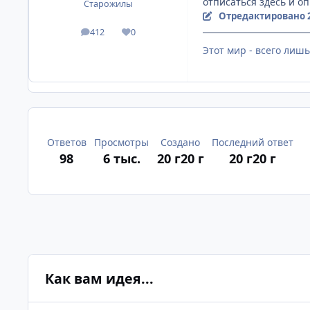
отписаться здесь и оп
Старожилы
Отредактировано
412
0
посты
Репутация
Этот мир - всего лишь
Ответов
Просмотры
Создано
Последний ответ
98
6 тыс.
20 г
20 г
20 г
20 г
Как вам идея...