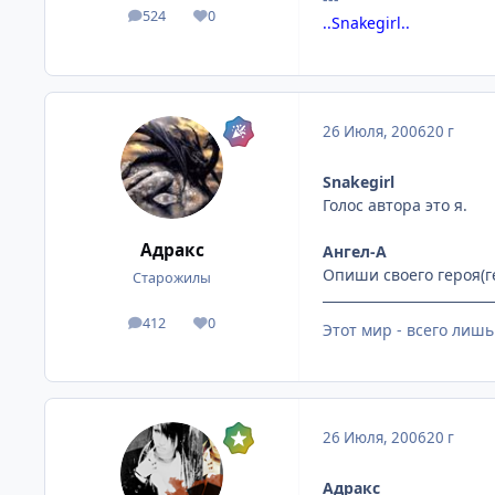
524
0
посты
Репутация
..Snakegirl..
26 Июля, 2006
20 г
Snakegirl
Голос автора это я.
Адракс
Ангел-А
Опиши своего героя(г
Старожилы
412
0
посты
Репутация
Этот мир - всего лишь
26 Июля, 2006
20 г
Адракс