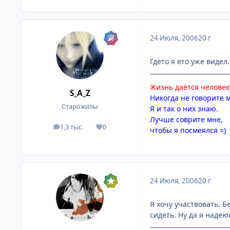
24 Июля, 2006
20 г
Гдето я ето уже видел..
Жизнь даётся человеку
S_A_Z
Никогда не говорите м
Старожилы
Я и так о них знаю.
Лучше соврите мне,
1,3 тыс.
0
посты
Репутация
чтобы я посмеялся =)
24 Июля, 2006
20 г
Я хочу участвовать. Б
сидеть. Ну да я надеюс