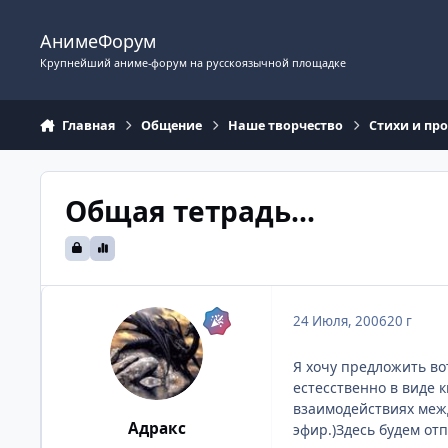
Перейти к содержимому
АнимеФорум
Крупнейший аниме-форум на русскоязычной площадке
Главная
Общение
Наше творчество
Стихи и пр
Общая тетрадь...
24 Июля, 2006
20 г
Я хочу предложить во
естесственно в виде 
взаимодействиях межд
Адракс
эфир.)Здесь будем от