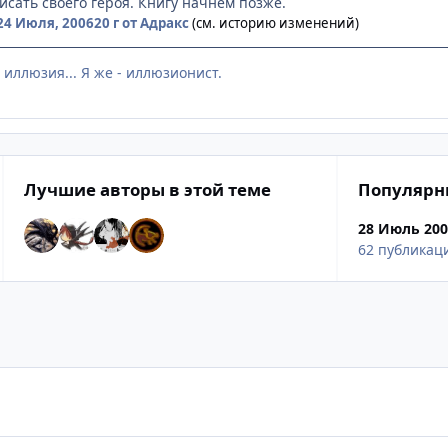
исать своего героя. Книгу начнем позже.
24 Июля, 2006
20 г
от Адракс
(см. историю изменений)
 иллюзия... Я же - иллюзионист.
Лучшие авторы в этой теме
Популярн
28 Июль 20
62 публикац