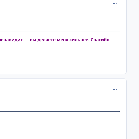
comment_131
ненавидит — вы делаете меня сильнее. Спасибо
comment_131