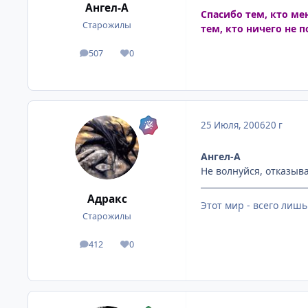
Ангел-А
Спасибо тем, кто ме
Старожилы
тем, кто ничего не 
507
0
посты
Репутация
25 Июля, 2006
20 г
Ангел-А
Не волнуйся, отказыва
Адракс
Этот мир - всего лишь
Старожилы
412
0
посты
Репутация