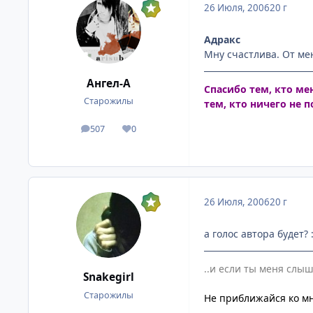
26 Июля, 2006
20 г
Адракс
Мну счастлива. От ме
Ангел-А
Спасибо тем, кто ме
Старожилы
тем, кто ничего не 
507
0
посты
Репутация
26 Июля, 2006
20 г
а голос автора будет? :
..и если ты меня слыш
Snakegirl
Старожилы
Не приближайся ко мне
---