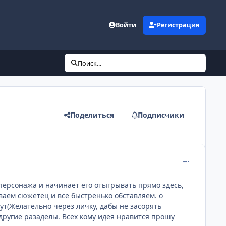
Войти
Регистрация
Поиск...
Поделиться
Подписчики
comment_130
персонажа и начинает его отыгрывать прямо здесь,
ываем сюжетец и все быстренько обставляем. о
т(Желательно через личку, дабы не засорять
другие разаделы. Всех кому идея нравится прошу