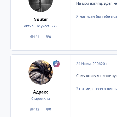
На мой взгляд, идея н
Я написал бы тебе поэ
Nouter
Активные участники
124
0
посты
Репутация
24 Июля, 2006
20 г
Саму книгу я планиру
Этот мир - всего лишь
Адракс
Старожилы
412
0
посты
Репутация