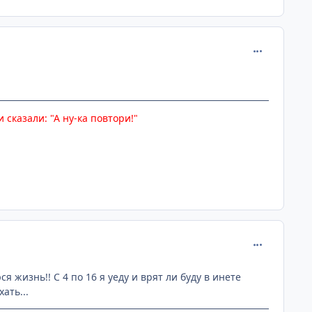
comment_130
 сказали: "А ну-ка повтори!"
comment_130
я жизнь!! С 4 по 16 я уеду и врят ли буду в инете
ать...