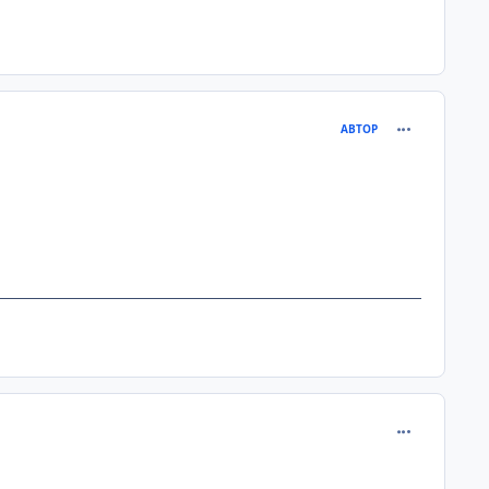
comment_131
АВТОР
comment_131