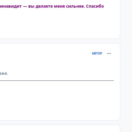
ненавидит — вы делаете меня сильнее. Спасибо
comment_130
АВТОР
зже.