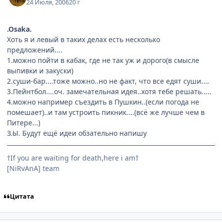
24 Июля, 2006
20 г
.Osakа.
Хоть я и левый в таких делах есть несколько
предложений....
1.можно пойти в кабак, где не так уж и дорого(в смысле
выпивки и закуски)
2.суши-бар....тоже можно..но не факт, что все едят суши....
3.Пейнтбол....оч. замечательная идея..хотя тебе решать.....
4.можно например съездить в Пушкин..(если погода не
помешает)..и там устроить пикник....(всё же лучше чем в
Питере...)
З.Ы. Будут ещё идеи обзательно напишу
†If you are waiting for death,here i am†
[NiRvAnA] team
Цитата