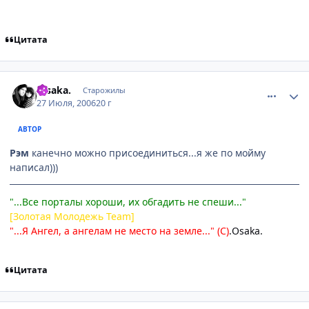
Цитата
comment_1312381
Статистика автора
.Osakа.
Старожилы
27 Июля, 2006
20 г
АВТОР
Рэм
канечно можно присоединиться...я же по мойму
написал)))
"...Все порталы хороши, их обгадить не спеши..."
[Золотая Молодежь Team]
"...Я Ангел, а ангелам не место на земле..." (С)
.Osaka.
Цитата
comment_1312755
Статистика автора