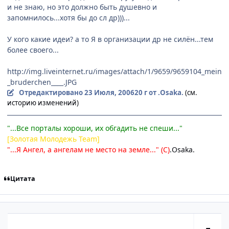
и не знаю, но это должно быть душевно и
запомнилось...хотя бы до сл др)))...
У кого какие идеи? а то Я в организации др не силён...тем
более своего...
http://img.liveinternet.ru/images/attach/1/9659/9659104_mein
_bruderchen____.JPG
Отредактировано
23 Июля, 2006
20 г
от .Osakа.
(см.
историю изменений)
"...Все порталы хороши, их обгадить не спеши..."
[Золотая Молодежь Team]
"...Я Ангел, а ангелам не место на земле..." (С)
.Osaka.
Цитата