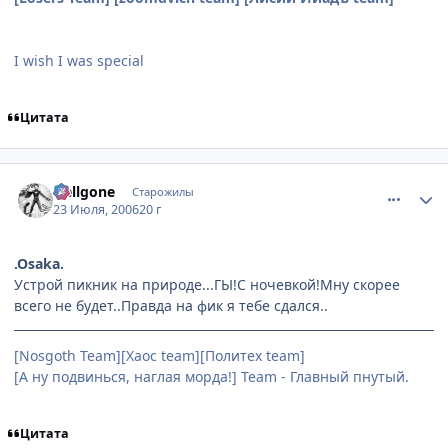
I wish I was special
Цитата
comment_1306311
Статистика автора
Hellgone
Старожилы
23 Июля, 2006
20 г
.Osakа.
Устрой пикник на природе...ГЫ!С ночевкой!Мну скорее
всего не будет..Правда на фик я тебе сдался..
[Nosgoth Team][Хаос team][Политех team]
[А ну подвинься, наглая морда!] Team - Главный пнутый.
Цитата