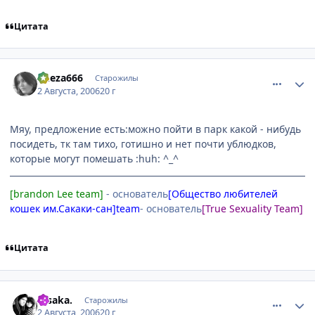
Цитата
comment_1326245
Статистика автора
Cheza666
Старожилы
2 Августа, 2006
20 г
Мяу, предложение есть:можно пойти в парк какой - нибудь
посидеть, тк там тихо, готишно и нет почти ублюдков,
которые могут помешать :huh: ^_^
[brandon Lee team]
- основатель
[Общество любителей
кошек им.Сакаки-сан]team
- основатель
[True Sexuality Team]
Цитата
comment_1326387
Статистика автора
.Osakа.
Старожилы
2 Августа, 2006
20 г