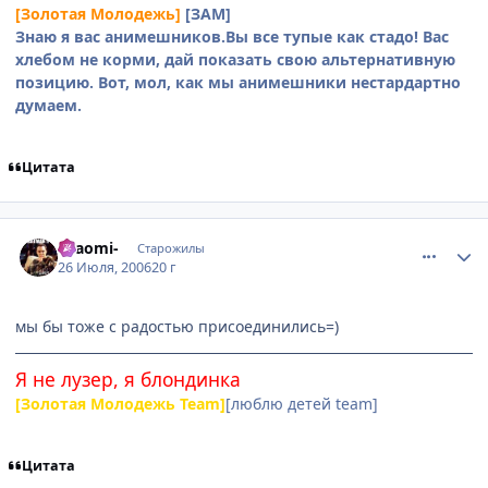
[Золотая Молодежь]
[ЗАМ]
Знаю я вас анимешников.Вы все тупые как стадо! Вас
хлебом не корми, дай показать свою альтернативную
позицию. Вот, мол, как мы анимешники нестардартно
думаем.
Цитата
comment_1309528
Статистика автора
-Naomi-
Старожилы
26 Июля, 2006
20 г
мы бы тоже с радостью присоединились=)
Я не лузер, я блондинка
[Золотая Молодежь Team]
[люблю детей team]
Цитата