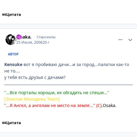
Цитата
comment_1308840
Статистика автора
.Osakа.
Старожилы
25 Июля, 2006
20 г
АВТОР
Kensuke
вот я пробиваю дачи...и за город...палатки как-то
не то....
у тебя есть друзья с дачами?
"...Все порталы хороши, их обгадить не спеши..."
[Золотая Молодежь Team]
"...Я Ангел, а ангелам не место на земле..." (С)
.Osaka.
Цитата