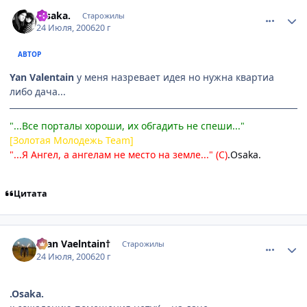
comment_1306558
Статистика автора
.Osakа.
Старожилы
24 Июля, 2006
20 г
АВТОР
Yan Valentain
у меня назревает идея но нужна квартиа
либо дача...
"...Все порталы хороши, их обгадить не спеши..."
[Золотая Молодежь Team]
"...Я Ангел, а ангелам не место на земле..." (С)
.Osaka.
Цитата
comment_1306719
Статистика автора
†Yan Vaelntain†
Старожилы
24 Июля, 2006
20 г
.Osakа.