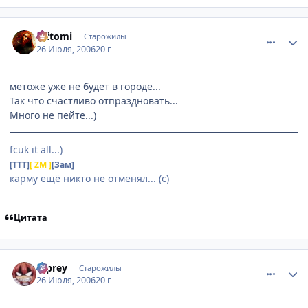
comment_1310251
Статистика автора
.Hitomi
Старожилы
26 Июля, 2006
20 г
метоже уже не будет в городе...
Так что счастливо отпраздновать...
Много не пейте...)
fcuk it all...)
[TTT]
[ ZM ]
[Зам]
карму ещё никто не отменял... (с)
Цитата
comment_1311315
Статистика автора
b-prey
Старожилы
26 Июля, 2006
20 г