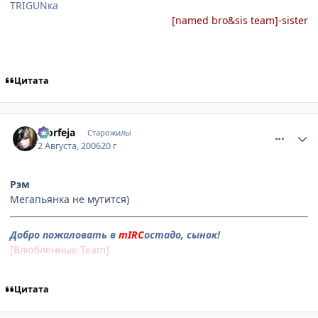
TRIGUNка
[named bro&sis team]-sister
Цитата
comment_1326762
Статистика автора
Morfeja
Старожилы
2 Августа, 2006
20 г
Рэм
Мегапьянка не мутится)
Добро пожаловать в
mIRC
остадо, сынок!
[Влюбленные Team]
Цитата