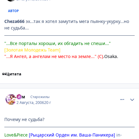
АВТОР
Cheza666
эх...так я хотел замутить мега пьянку-укурку...но
не судьба...
"...Все порталы хороши, их обгадить не спеши..."
[Золотая Молодежь Team]
"...Я Ангел, а ангелам не место на земле..." (С)
.Osaka.
Цитата
comment_1326587
Статистика автора
Рэм
Старожилы
2 Августа, 2006
20 г
Почему не судьба?
Love&Piece
[Рыцарский Орден им. Ваша-Паникера]
in-