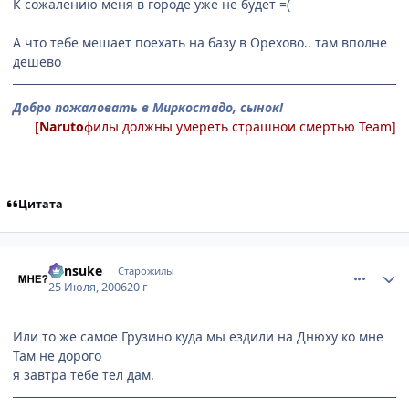
К сожалению меня в городе уже не будет =(
А что тебе мешает поехать на базу в Орехово.. там вполне
дешево
Добро пожаловать в Миркостадо, сынок!
[
Naruto
филы должны умереть страшнои смертью Team]
Цитата
comment_1309177
Статистика автора
Kensuke
Старожилы
25 Июля, 2006
20 г
Или то же самое Грузино куда мы ездили на Днюху ко мне
Там не дорого
я завтра тебе тел дам.