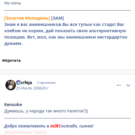
Но ночь
[Золотая Молодежь]
[ЗАМ]
Знаю я вас анимешников.Вы все тупые как стадо! Вас
хлебом не корми, дай показать свою альтернативную
позицию. Вот, мол, как мы анимешники нестардартно
думаем.
Цитата
comment_1308769
Статистика автора
Morfeja
Старожилы
25 Июля, 2006
20 г
Kensuke
Думаешь, у народа так много палаток?))
Добро пожаловать в
mIRC
остадо, сынок!
[Влюбленные Team]