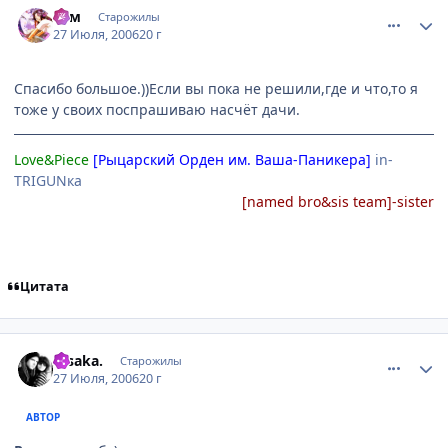
Рэм
Старожилы
27 Июля, 2006
20 г
Спасибо большое.))Если вы пока не решили,где и что,то я
тоже у своих поспрашиваю насчёт дачи.
Love&Piece
[Рыцарский Орден им. Ваша-Паникера]
in-
TRIGUNка
[named bro&sis team]-sister
Цитата
comment_1312796
Статистика автора
.Osakа.
Старожилы
27 Июля, 2006
20 г
АВТОР