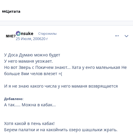
Цитата
comment_1308740
Статистика автора
Kensuke
Старожилы
25 Июля, 2006
20 г
У Доса Думаю можно будет
У него маманя уезжает.
Но вот Зверь с Покичем знают... Хата у енго малеьнькая Не
больше 8ми челов влезет =(
И я не знаю какого числа у него маманя возврящается
Добавлено:
А так..... Можна в кабак...
Хотя какой в пень кабак!
Берем палатки и на какойнить озеро шашлыки жрать.