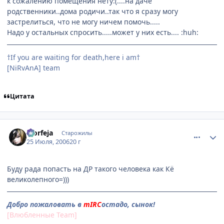
к сожалению помещения нету:(....на даче
родственники..дома родичи..так что я сразу могу
застрелиться, что не могу ничем помочь.....
Надо у остальных спросить.....может у них есть.... :huh:
†If you are waiting for death,here i am†
[NiRvAnA] team
Цитата
comment_1308644
Статистика автора
Morfeja
Старожилы
25 Июля, 2006
20 г
Буду рада попасть на ДР такого человека как Кё
великолепного=)))
Добро пожаловать в
mIRC
остадо, сынок!
[Влюбленные Team]