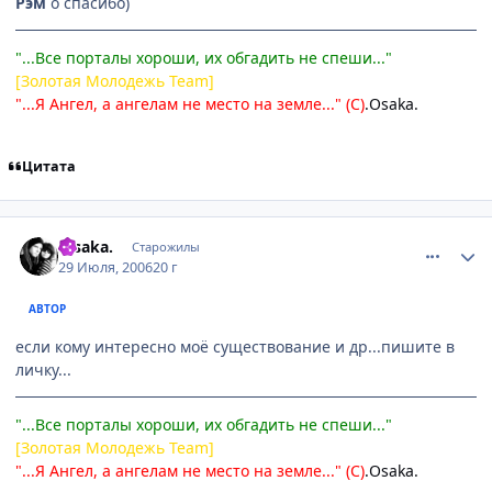
Рэм
о спасибо)
"...Все порталы хороши, их обгадить не спеши..."
[Золотая Молодежь Team]
"...Я Ангел, а ангелам не место на земле..." (С)
.Osaka.
Цитата
comment_1316976
Статистика автора
.Osakа.
Старожилы
29 Июля, 2006
20 г
АВТОР
если кому интересно моё существование и др...пишите в
личку...
"...Все порталы хороши, их обгадить не спеши..."
[Золотая Молодежь Team]
"...Я Ангел, а ангелам не место на земле..." (С)
.Osaka.