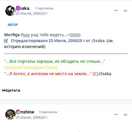
comment_1308844
Статистика автора
.Osakа.
Старожилы
25 Июля, 2006
20 г
АВТОР
Morfeja
буду рад тебя видеть...=)))))))))
Отредактировано
25 Июля, 2006
20 г
от .Osakа.
(см.
историю изменений)
"...Все порталы хороши, их обгадить не спеши..."
[Золотая Молодежь Team]
"...Я Ангел, а ангелам не место на земле..." (С)
.Osaka.
Цитата
comment_1308877
Статистика автора
Sunshine
Старожилы
25 Июля, 2006
20 г