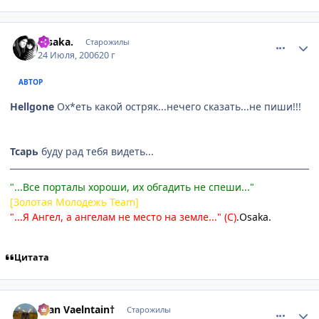
comment_1306454
Статистика автора
.Osakа.
Старожилы
24 Июля, 2006
20 г
АВТОР
Hellgone
Ох*еть какой остряк...нечего сказать...не пиши!!!
Тсарь
буду рад тебя видеть...
"...Все порталы хороши, их обгадить не спеши..."
[Золотая Молодежь Team]
"...Я Ангел, а ангелам не место на земле..." (С)
.Osaka.
Цитата
comment_1306466
Статистика автора
†Yan Vaelntain†
Старожилы