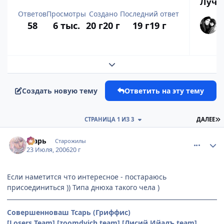
Лучш
Ответов
Просмотры
Создано
Последний ответ
58
6 тыс.
20 г
20 г
19 г
19 г
Развернуть обзор темы
Создать новую тему
Ответить на эту тему
П
СТРАНИЦА 1 ИЗ 3
ДАЛЕЕ
comment_1305925
Статистика автора
Тсарь
Старожилы
23 Июля, 2006
20 г
Если наметится что интересное - постараюсь
присоединиться )) Типа днюха такого чела )
Совершенноваш Тсарь (Гриффис)
[Losers Team] [zoomdvich team] [Лисий Ийадъ team]