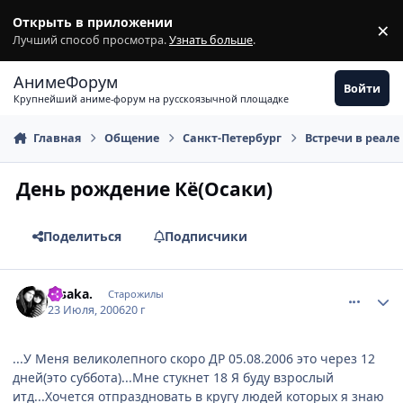
Перейти к содержимому
Открыть в приложении
×
З
Лучший способ просмотра.
Узнать больше
.
АнимеФорум
Войти
Крупнейший аниме-форум на русскоязычной площадке
Главная
Общение
Санкт-Петербург
Встречи в реале
День рождение Кё(Осаки)
Поделиться
Подписчики
comment_1305037
Статистика автора
.Osakа.
Старожилы
23 Июля, 2006
20 г
...У Меня великолепного скоро ДР 05.08.2006 это через 12
дней(это суббота)...Мне стукнет 18 Я буду взрослый
итд...Хочется отпраздновать в кругу людей которых я знаю