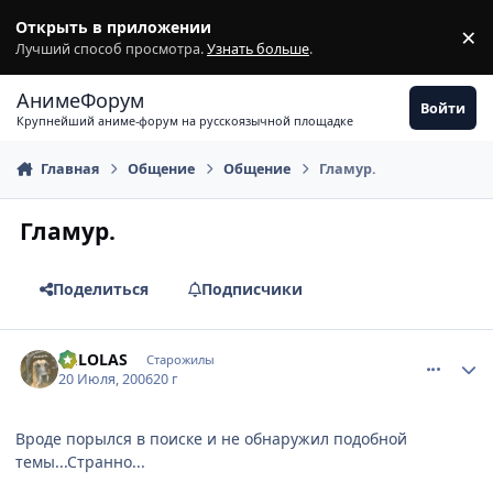
Перейти к содержимому
Открыть в приложении
×
З
Лучший способ просмотра.
Узнать больше
.
АнимеФорум
Войти
Крупнейший аниме-форум на русскоязычной площадке
Главная
Общение
Общение
Гламур.
Гламур.
Поделиться
Подписчики
comment_1299585
Статистика автора
DELOLAS
Старожилы
20 Июля, 2006
20 г
Вроде порылся в поиске и не обнаружил подобной
темы...Странно...