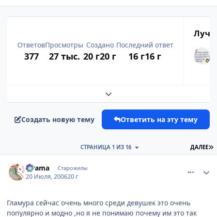
Лучш
Ответов
Просмотры
Создано
Последний ответ
377
27 тыс.
20 г
20 г
16 г
16 г
Развернуть обзор темы
Создать новую тему
Ответить на эту тему
П
СТРАНИЦА 1 ИЗ 16
ДАЛЕЕ
comment_1299596
Статистика автора
Kirama
Старожилы
20 Июля, 2006
20 г
Гламура сейчас очень много среди девушек это очень
популярно и модно ,но я не понимаю почему им это так