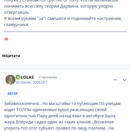
понимать всю силу теории Дарвина, которую упорно
отвергаешь.
Я всеми руками "за"! Смешите и поднимайте настроение,
гламурчики.
神
Цитата
comment_1299739
Статистика автора
DELOLAS
Старожилы
20 Июля, 2006
20 г
АВТОР
Забавно,конечно...Но масштабы-то пугающие.По улицам
ходят ТОЛПЫ одинаковых кукол,ужасающих своей
однотипностью.Пару дней назад ехал в автобусе.Была
жара.Впереди сидел один из таких клонов...Возжелая
утереть пот,этот субъект провел по лицу платком...На