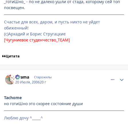
_готиШно_ - по не далеко ушли от стада, которому сей топ
посвещен.
Счастье для всех, даром, и пусть никто не уйдет
обиженный!
(с)Аркадий и Борис Стругацкие
[Чугуниевое студенчество_TEAM]
Цитата
comment_1299950
Статистика автора
Kirama
Старожилы
20 Июля, 2006
20 г
Tachome
но готиШно это скорее состояние души
Люблю дочу ^_____^