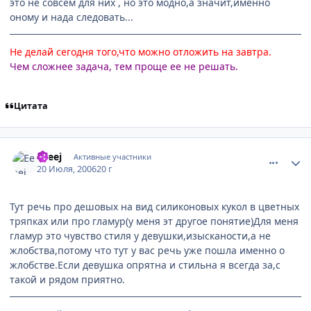
это не совсем для них , но это модно,а значит,именно
оному и нада следовать...
Не делай сегодня того,что можно отложить на завтра.
Чем сложнее задача, тем проще ее не решать.
Цитата
comment_1299842
Статистика автора
Еeeej
Активные участники
20 Июля, 2006
20 г
Тут речь про дешовых на вид силиконовых кукол в цветных
тряпках или про гламур(у меня эт другое понятие)Для меня
гламур это чувство стиля у девушки,изысканости,а не
жлобства,потому что тут у вас речь уже пошла именно о
жлобстве.Если девушка опрятна и стильна я всегда за,с
такой и рядом приятно.