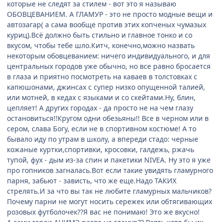
которые не следят за стилем - вот это я называю
ОБОВЦЕВАНИЕМ. А ГЛАМУР - это не просто модные вещи и
автозагар( а сама вообще против этих копченых чумазых
куриц).Всё должно быть стильно и главное тонко и со
вкусом, чтобы тебе шло.Китч, конечно,можно назвать
некоторым обовцеванием: ничего индивидуального, и для
центральных городов уже обычно, но все равно бросается
в глаза и приятно посмотреть на каваев в толстовках с
капюшонами, джинсах с супер низко опущенной талией,
или мотней, в кедах с языками и со скейтами.Ну, блин,
цепляет! А других городах - да просто не на чем глазу
остановиться!!Кругом одни обезьяны!! Все в черном или в
сером, слава Богу, если не в спортивном костюме! А то
бывало иду по утрам в школу, а впереди стадо: черные
кожаные куртки,спортивки, кросовки, галдежь, ржачь
тупой, фух - дым из-за спин и пакетики NIVEA. Ну это я уже
про гопников загналась.Вот если такие увидять гламурного
парня, забьют - зависть, что же еще.Надо ТАКИХ
стрелять.И за что вы так не любите гламурных мальчиков?
Почему парни не могут носить сережек или обтягивающих
розовых футболочек??Я вас не понимаю! Это же вкусно!