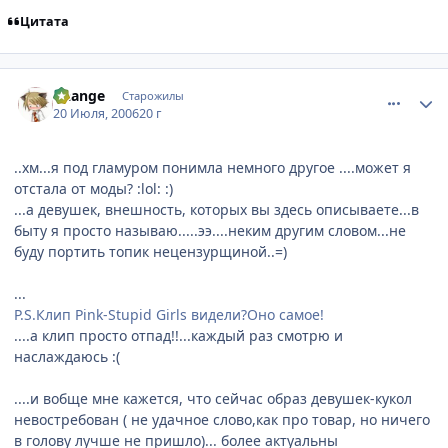
Цитата
comment_1299958
Статистика автора
Daange
Старожилы
20 Июля, 2006
20 г
..хм...я под гламуром понимла немного другое ....может я
отстала от моды? :lol: :)
...а девушек, внешность, которых вы здесь описываете...в
быту я просто называю.....ээ....неким другим словом...не
буду портить топик нецензурщиной..=)
...
P.S.Клип Pink-Stupid Girls видели?Оно самое!
....а клип просто отпад!!...каждый раз смотрю и
наслаждаюсь :(
....и вобще мне кажется, что сейчас образ девушек-кукол
невостребован ( не удачное слово,как про товар, но ничего
в голову лучше не пришло)... более актуальны