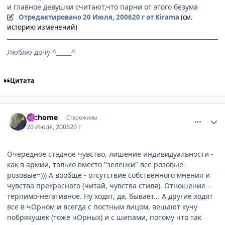
и главное девушки считают,что парни от этого безума
Отредактировано
20 Июля, 2006
20 г
от Kirama
(см.
историю изменений)
Люблю дочу ^_____^
Цитата
comment_1299945
Статистика автора
Tachome
Старожилы
20 Июля, 2006
20 г
Очередное стадное чувство, лишение индивидуальности -
как в армии, только вместо "зеленки" все розовые-
розовые=))) А вообще - отсутствие собственного мнения и
чувства прекрасного (читай, чувства стиля). Отношение -
терпимо-негативное. Ну ходят, да, бывает... А другие ходят
все в чОрном и всегда с постным лицом, вешают кучу
побрякушек (тоже чОрных) и с шипами, потому что так