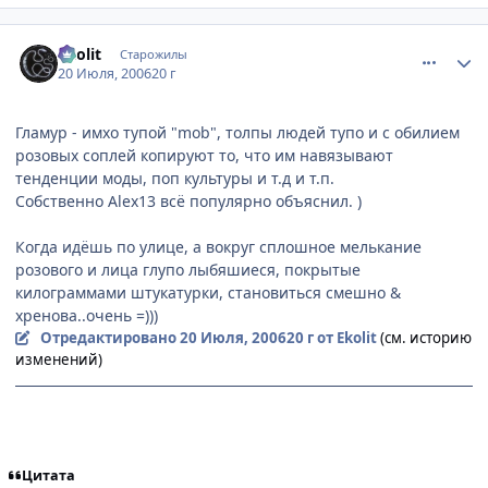
comment_1299893
Статистика автора
Ekolit
Старожилы
20 Июля, 2006
20 г
Гламур - имхо тупой "mob", толпы людей тупо и с обилием
розовых соплей копируют то, что им навязывают
тенденции моды, поп культуры и т.д и т.п.
Собственно Alex13 всё популярно объяснил. )
Когда идёшь по улице, а вокруг сплошное мелькание
розового и лица глупо лыбяшиеся, покрытые
килограммами штукатурки, становиться смешно &
хренова..очень =)))
Отредактировано
20 Июля, 2006
20 г
от Ekolit
(см. историю
изменений)
[Невидимки team] - Cthulhu is your friend.
Цитата