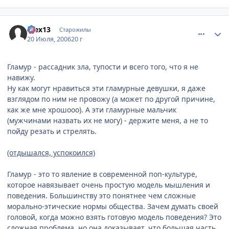
comment_1299790
Статистика автора
Alex13
Старожилы
20 Июля, 2006
20 г
Гламур - рассадник зла, тупости и всего того, что я не
навижу.
Ну как могут нравиться эти гламурные девушки, я даже
взглядом по ним не провожу (а может по другой причине,
как же мне хрошооо). А эти гламурные мальчик
(мужчинами назвать их не могу) - держите меня, а не то
пойду резать и стрелять.
(отдышался, успокоился)
Гламур - это то явление в современной поп-культуре,
которое навязывает очень простую модель мышления и
поведения. Большинству это понятнее чем сложные
морально-этические нормы общества. Зачем думать своей
головой, когда можно взять готовую модель поведения? Это
сложная проблема, но она доказывает, что большая часть