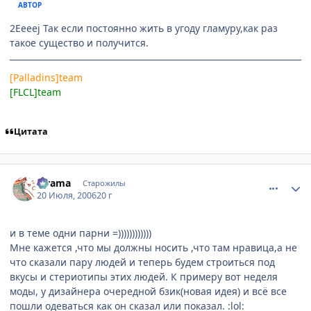
АВТОР
2Eeeej Так если постоянно жить в угоду гламуру,как раз
такое существо и получится.
[Palladins]team
[FLCL]team
Цитата
comment_1299942
Статистика автора
Kirama
Старожилы
20 Июля, 2006
20 г
и в теме одни парни =))))))))))))
Мне кажется ,что мы должны носить ,что там нравица,а не
что сказали пару людей и теперь будем строиться под
вкусы и стериотипы этих людей. К примеру вот неделя
моды, у дизайнера очередной бзик(новая идея) и всё все
пошли одеваться как он сказал или показал. :lol: