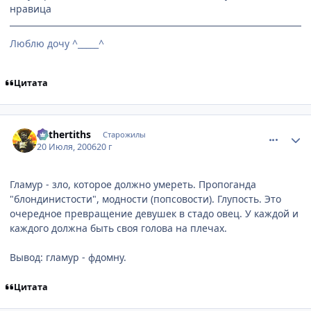
нравица
Люблю дочу ^_____^
Цитата
comment_1299605
Статистика автора
Mithertiths
Старожилы
20 Июля, 2006
20 г
Гламур - зло, которое должно умереть. Пропоганда
"блондинистости", модности (попсовости). Глупость. Это
очередное превращение девушек в стадо овец. У каждой и
каждого должна быть своя голова на плечах.
Вывод: гламур - фдомну.
Цитата