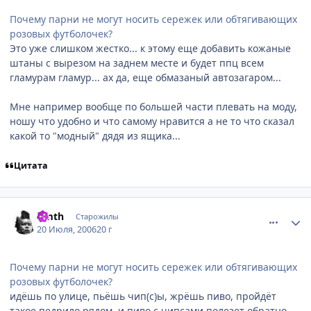
Почему парни не могут носить сережек или обтягивающих
розовых футболочек?
Это уже слишком жестко... к этому еще добавить кожаные
штаны с вырезом на заднем месте и будет ппц всем
гламурам гламур... ах да, еще обмазаный автозагаром...
Мне например вообще по большей части плевать на моду,
ношу что удобно и что самому нравится а не то что сказал
какой то "модный" дядя из ящика...
Цитата
comment_1300044
Статистика автора
timth
Старожилы
20 Июля, 2006
20 г
Почему парни не могут носить сережек или обтягивающих
розовых футболочек?
идёшь по улице, пьёшь чип(с)ы, жрёшь пиво, пройдёт
такое педрило рядом, и пиво с чипсами полезет обратно