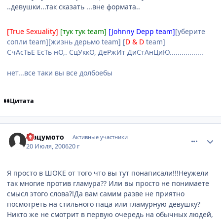
..девушки...так сказать ...вне формата..
[True Sexuality]
[тук тук team]
[Johnny Depp team]
[уберите
сопли team][жизнь дерьмо team] [
D & D
team]
СчАсТьЕ ЕсТь нО,. СцУккО, ДеРжИт ДиСтАнЦиЮ.................
нет...все таки вы все долбоебы
Цитата
comment_1299993
Статистика автора
Мацумото
Активные участники
20 Июля, 2006
20 г
Я просто в ШОКЕ от того что вы тут понаписали!!!Неужели
так многие против гламура?? Или вы просто не понимаете
смысл этого слова?!Да вам самим разве не приятно
посмотреть на стильного паца или гламурную девушку?
Никто же не смотрит в первую очередь на обычных людей,