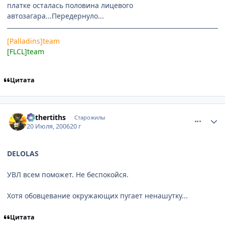
платке осталась половина лицевого
автозагара...Передернуло...
[Palladins]team
[FLCL]team
Цитата
comment_1299751
Статистика автора
Mithertiths
Старожилы
20 Июля, 2006
20 г
DELOLAS
УВЛ всем поможет. Не беспокойся.
Хотя обовцевание окружающих пугает ненашутку...
Цитата