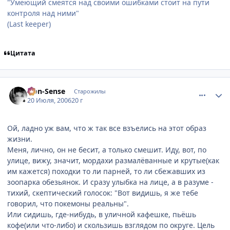
"Умеющий смеятся над своими ошибками стоит на пути
контроля над ними"
(Last keeper)
Цитата
comment_1299872
Статистика автора
Non-Sense
Старожилы
20 Июля, 2006
20 г
Ой, ладно уж вам, что ж так все взъелись на этот образ
жизни.
Меня, лично, он не бесит, а только смешит. Иду, вот, по
улице, вижу, значит, мордахи размалёванные и крутые(как
им кажется) походки то ли парней, то ли сбежавших из
зоопарка обезьянок. И сразу улыбка на лице, а в разуме -
тихий, скептический голосок: "Вот видишь, я же тебе
говорил, что покемоны реальны".
Или сидишь, где-нибудь, в уличной кафешке, пьёшь
кофе(или что-либо) и скользишь взглядом по округе. Цель