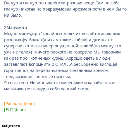
Гламур и гламур-по-нашенски-разные вещи.Сам по себе
гламур никогда не подразумевал чрезмерности в чем бы то
ни было.
2Мацумото
Мы,по-моему,про "кавайных мальчиков в обтягивающих
розовых футболках(я и сам такие люблю) и джинсах с
супер-низко-мега-пупер опущенной талией(по моему это
уже не талия)" ничего плохого не говорили.Мы говорили
как раз про "копченых куриц".Хорошо одетые люди
заставляют вспомнить о СТИЛЕ.А бесфоренно висящая
гора тряпок,на перепачканном тональным кремом
теле,вызывает рвотные позывы.
Я согласен с Невинным,что миленькие и кавайненькие
мальчики-не гламур,а собственный стиль.
[Palladins]team
[FLCL]team
Цитата