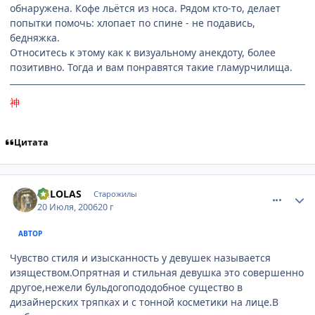
обнаружена. Кофе льётся из носа. Рядом кто-то, делает
попытки помочь: хлопает по спине - не подавись,
бедняжка.
Относитесь к этому как к визуальному анекдоту, более
позитивно. Тогда и вам понравятся такие гламурчилища.
神
Цитата
comment_1299888
Статистика автора
DELOLAS
Старожилы
20 Июля, 2006
20 г
АВТОР
Чувство стиля и изысканность у девушек называется
изяществом.Опрятная и стильная девушка это совершенно
другое,нежели бульдогопододобное существо в
дизайнерских тряпках и с тонной косметики на лице.В