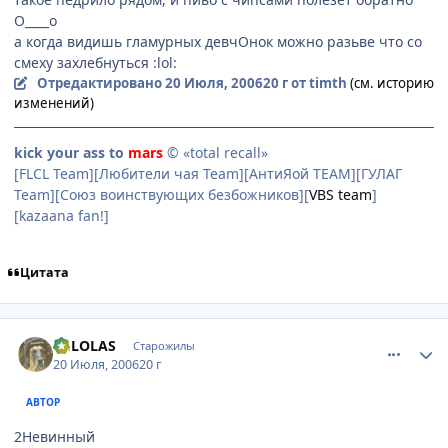
O____o
а когда видишь гламурных девчОнок можно разьве что со
смеху захлебнуться :lol:
Отредактировано
20 Июля, 2006
20 г
от timth
(см. историю
изменений)
kick your ass to
mars
© «total recall»
[FLCL Team][Любители чая Team][АнтиЯой TEAM][ГУЛАГ
Team][Союз воинствующих безбожников][
VBS team
]
[kazaana fan!]
Цитата
comment_1300159
Статистика автора
DELOLAS
Старожилы
20 Июля, 2006
20 г
АВТОР
2Невинный