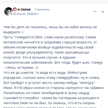
comment_1299635
Статистика автора
Non-Sense
Старожилы
20 Июля, 2006
20 г
Чем бы дитя не тешилось, лишь бы на лобке волосы не
выдирало. )
Пусть "гламурятся"(бее, слово какое ушлёпское). Самое
интересное начнётся в среднем(и старше) возрасте, от
обилия косметики(и вообще издевательств над своей
кожей, вроде ультрафиолета), такие красавицы\цы
получатся. Это в лучшем случае, в худшем -
онкологические заболевания. Вот тогда, будет шик, гламур
- слёзы, истерики. =)
Что же до шмоток, то мода есть мода. Мэйнстрим
определит, сколько жить этому гламуру(блин, ну и слово).
Всё пройдёт и уступит место, какому-нибудь "млагуру".
Имхо, R'n'B-образ жизни со стороны смотрится так забавно.
Посмотришь на таких тинейджеров и сразу сердцу
становится спокойно - каким бы последним засранцем и
ничтожеством ты ни был, ты знаешь, что есть клоуны
похуже.) Становится грустно от того, что ты начинаешь