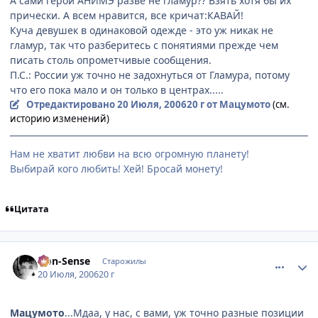
А сами герои АНИМЭ разве не гламур?? Взять хотя бы их
прически. А всем нравится, все кричат:КАВАЙ!
Куча девушек в одинаковой одежде - это уж никак не
гламур, так что разберитесь с понятиями прежде чем
писать столь опрометчивые сообщения.
П.С.: России уж точно не задохнуться от Гламура, потому
что его пока мало и он только в центрах.....
Отредактировано
20 Июля, 2006
20 г
от Мацумото
(см.
историю изменений)
Нам не хватит любви на всю огромную планету!
Выбирай кого любить! Хей! Бросай монету!
Цитата
comment_1300034
Статистика автора
Non-Sense
Старожилы
20 Июля, 2006
20 г
Мацумото
...Мдаа, у нас, с вами, уж точно разные позиции