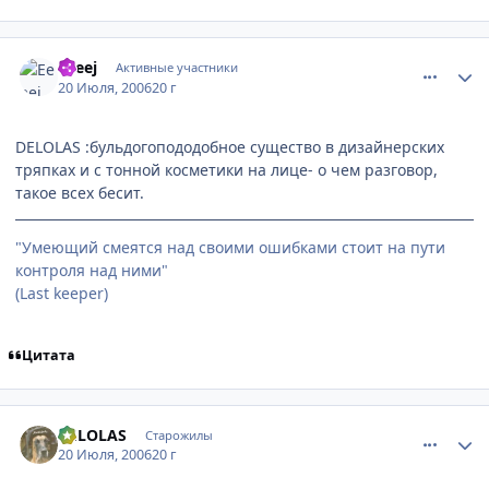
comment_1299931
Статистика автора
Еeeej
Активные участники
20 Июля, 2006
20 г
DELOLAS :бульдогопододобное существо в дизайнерских
тряпках и с тонной косметики на лице- о чем разговор,
такое всех бесит.
"Умеющий смеятся над своими ошибками стоит на пути
контроля над ними"
(Last keeper)
Цитата
comment_1299940
Статистика автора
DELOLAS
Старожилы
20 Июля, 2006
20 г