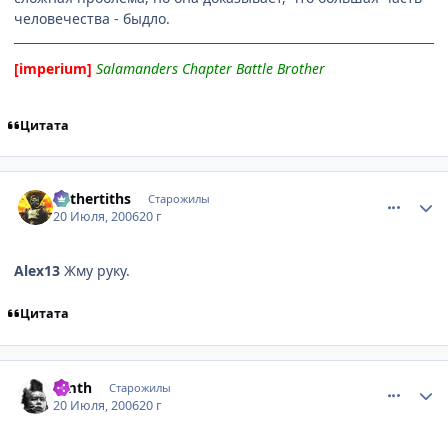
человечества - быдло.
[imperium]
Salamanders Chapter Battle Brother
Цитата
comment_1299817
Статистика автора
Mithertiths
Старожилы
20 Июля, 2006
20 г
Alex13
Жму руку.
Цитата
comment_1299828
Статистика автора
timth
Старожилы
20 Июля, 2006
20 г