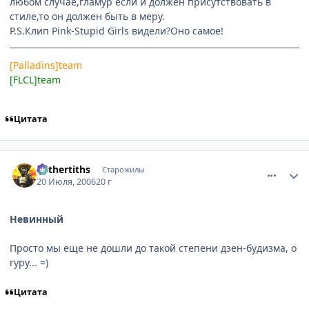
любом случае,гламур если и должен присутствовать в
стиле,то он должен быть в меру.
P.S.Клип Pink-Stupid Girls видели?Оно самое!
[Palladins]team
[FLCL]team
Цитата
comment_1299889
Статистика автора
Mithertiths
Старожилы
20 Июля, 2006
20 г
Невинный
Просто мы еще не дошли до такой степени дзен-будизма, о
гуру... =)
Цитата