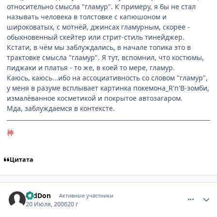
относительно смысла "гламур". К примеру, я бы не стал
называть человека в толстовке с капюшоном и
широковатых, с мотнёй, джинсах гламурным, скорее -
обыкновенный скейтер или стрит-стиль тинейджер.
Кстати, в чём мы заблуждались, в начале топика это в
трактовке смысла "гламур". Я тут, вспомнил, что костюмы,
пиджаки и платья - то же, в коей то мере, гламур.
Каюсь, каюсь...ибо на ассоциативность со словом "гламур",
у меня в разуме всплывает картинка покемона_R'n'B-зомби,
измалёванное косметикой и покрытое автозагаром.
Мда, заблуждаемся в контексте.
神
Цитата
comment_1300037
Статистика автора
OldDon
Активные участники
20 Июля, 2006
20 г