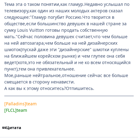
Тема эта о таком понятии,как гламур.Недавно услышал по
телевизору,как один из наших молодых актеров сказал
следующее:"Гламур погубит Россию.Что творится в
обществе,если большинство девушек в нашей стране за
сумку Louis Vuitton готовы продать собственную
мать."Сейчас половина девушек считает,что чем больше
на ней автозагара,чем больше на ней дизайнерских
шмоток(пускай даже эти "дизайнерские" шмотки куплены
на ближайшем корейском рынке) и чем глупее она себя
ведет(хотя,это не обязательный и не ко всем относящийся
пункт),тем она привлекательнее.
Мое,раньше нейтральное,отношение сейчас все больше
смещается в сторону ненависти.
А как вы к этому относитесь?Отпишитесь.
[Palladins]team
[FLCL]team
Цитата