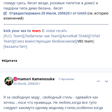
гламур суксь, бесит везде, розовые пипетки в доме2 и
пидорки типа димо белана.. бесят
Отредактировано
20 Июля, 2006
20 г
от timth
(см. историю
изменений)
kick your ass to
mars
© «total recall»
[FLCL Team][Любители чая Team][АнтиЯой TEAM][ГУЛАГ
Team][Союз воинствующих безбожников][
VBS team
]
[kazaana fan!]
Цитата
comment_1299830
Статистика автора
Yamamori Kamenosuke
Старожилы
20 Июля, 2006
20 г
Я за свободную моду , свободный стиль - одевайся как
хочеш , носи что нравицца. Не люблю,когда все тупо
следуют какомуто одному модному стилю,особенно когда