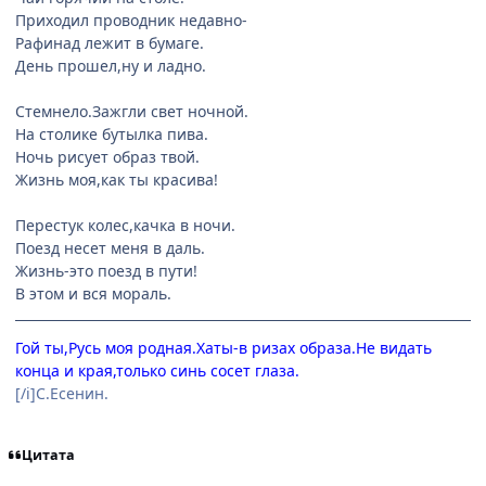
Приходил проводник недавно-
Рафинад лежит в бумаге.
День прошел,ну и ладно.
Стемнело.Зажгли свет ночной.
На столике бутылка пива.
Ночь рисует образ твой.
Жизнь моя,как ты красива!
Перестук колес,качка в ночи.
Поезд несет меня в даль.
Жизнь-это поезд в пути!
В этом и вся мораль.
Гой ты,Русь моя родная.Хаты-в ризах образа.Не видать
конца и края,только синь сосет глаза.
[/i]С.Есенин.
Цитата