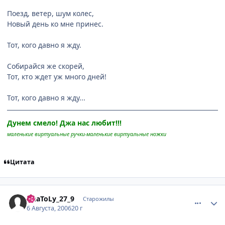
Поезд, ветер, шум колес,
Новый день ко мне принес.
Тот, кого давно я жду.
Собирайся же скорей,
Тот, кто ждет уж много дней!
Тот, кого давно я жду...
Дунем смело! Джа нас любит!!!
маленькие виртуальные ручки-маленькие виртуальные ножки
Цитата
comment_1337293
Статистика автора
AnaToLy_27_9
Старожилы
6 Августа, 2006
20 г