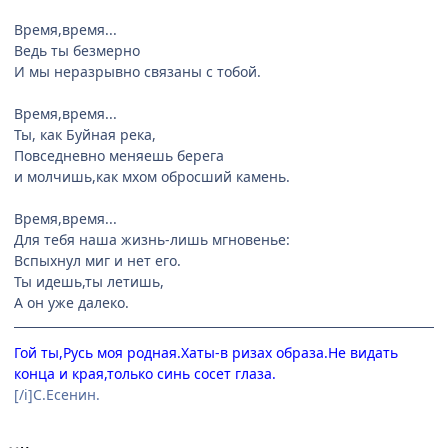
Время,время...
Ведь ты безмерно
И мы неразрывно связаны с тобой.
Время,время...
Ты, как Буйная река,
Повседневно меняешь берега
и молчишь,как мхом обросший камень.
Время,время...
Для тебя наша жизнь-лишь мгновенье:
Вспыхнул миг и нет его.
Ты идешь,ты летишь,
А он уже далеко.
Гой ты,Русь моя родная.Хаты-в ризах образа.Не видать
конца и края,только синь сосет глаза.
[/i]С.Есенин.