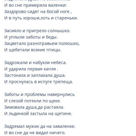
И во сне примеряла валенки:
Заздорово сидят на босой ноге ,
И в путь хороши,хоть и стареньки.
Засияло и пригрело солнышко.
И уплыли заботы и беды.
Зацветало разнотравьем полюшко,
И щебетали всякие птицы.
Задрожали и набухли небеса.
И ударила первая капля .
Застонала и заплакала душа.
И проснулась в испуге трепеща.
Заботы и проблемы навернулись
И слезой потекли по щеке.
Зимовала душа,да растаяла.
И льдинкой застыла на щетине.
Задремал мужик да на заваленке.
И во сне да не видал ничего.