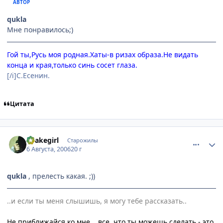
АВТОР
qukla
Мне понравилось;)
Гой ты,Русь моя родная.Хаты-в ризах образа.Не видать
конца и края,только синь сосет глаза.
[/i]С.Есенин.
Цитата
comment_1337295
Статистика автора
Snakegirl
Старожилы
6 Августа, 2006
20 г
qukla
, прелесть какая. ;))
..и если ты меня слышишь, я могу тебе рассказать..
Не приближайся ко мне....все, что ты можешь сделать - это