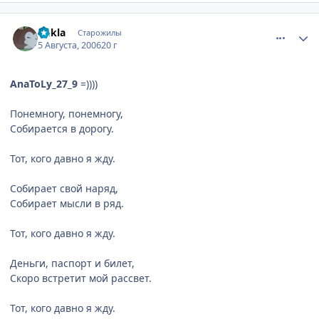
comment_1335793
Статистика автора
qukla
Старожилы
5 Августа, 2006
20 г
AnaToLy_27_9
=))))
Понемногу, понемногу,
Собирается в дорогу.
Тот, кого давно я жду.
Собирает свой наряд,
Собирает мысли в ряд.
Тот, кого давно я жду.
Деньги, паспорт и билет,
Скоро встретит мой рассвет.
Тот, кого давно я жду.