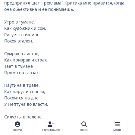
предпринял шаг:"-реклама".Критика мне нравится,когда
она обьективна и ее понимаешь.
Утро в тумане,
Как художник и сон,
Рисует в тишине
Покоя эталон.
Сумрак в листве,
Как призрак и страх,
Тает в тумане
Прямо на глазах.
Паутина в траве,
Как парус и снасти,
Покоится на дне
У Нептуна во власти.
Силуэты в пелене,
Как видения и грезы,
Вырастают извне
Войти
Регистрация
Поиск
Меню