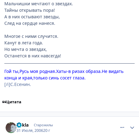
Мальчишки мечтают о звездах.
Тайны открывать пора!
А в них остывают звезды,
След на сердце нанеся.
Многое с ними случится.
Канут в лета года.
Но мечта о звездах,
Останется в них навсегда!
Гой ты,Русь моя родная.Хаты-в ризах образа.Не видать
конца и края,только синь сосет глаза.
[/i]С.Есенин.
Цитата
comment_1321238
Статистика автора
qukla
Старожилы
31 Июля, 2006
20 г