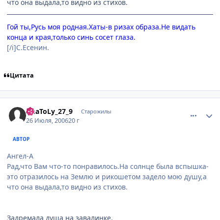
что она выдала,то видно из стихов.
Гой ты,Русь моя родная.Хаты-в ризах образа.Не видать
конца и края,только синь сосет глаза.
[/i]С.Есенин.
Цитата
comment_1309571
Статистика автора
AnaToLy_27_9
Старожилы
26 Июля, 2006
20 г
АВТОР
Ангел-А
Рад,что Вам что-то понравилось.На солнце была вспышка-
это отразилось на Землю и рикошетом задело мою душу,а
что она выдала,то видно из стихов.
Задремала душа на завалинке,