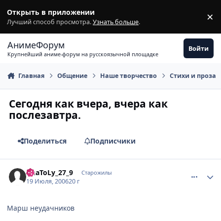
Перейти к содержимому
Открыть в приложении
×
З
Лучший способ просмотра.
Узнать больше
.
АнимеФорум
Войти
Крупнейший аниме-форум на русскоязычной площадке
Главная
Общение
Наше творчество
Стихи и проза
Сегодня как вчера, вчера как
послезавтра.
Поделиться
Подписчики
comment_1298191
Статистика автора
AnaToLy_27_9
Старожилы
19 Июля, 2006
20 г
Марш неудачников