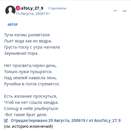
comment_1357302
Статистика автора
AnaToLy_27_9
Старожилы
15 Августа, 2006
19 г
АВТОР
Туча космы разметала:
Льет вода как из ведра.
Грусть-тоску с утра нагнала
Заунывная пора.
Нет просвета,черен день,
Только лужи пузырятся.
Над землей нависла лень.
Ручейки в поток стремятся.
Есть желание проснуться,
Чтоб на нет сошла хандра.
Солнцу в небе улыбнуться:
-Вот такие брат дела.
Отредактировано
29 Августа, 2006
19 г
от AnaToLy_27_9
(см. историю изменений)