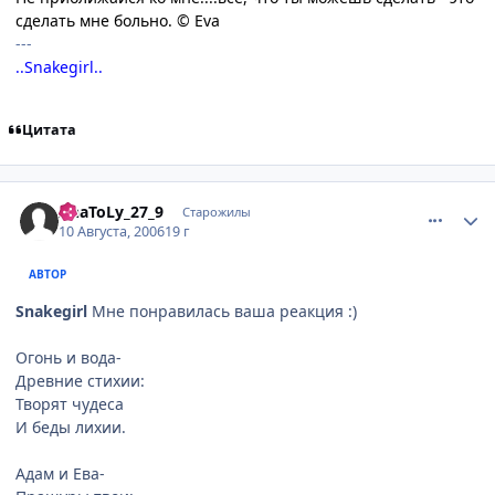
сделать мне больно. © Eva
---
..Snakegirl..
Цитата
comment_1346062
Статистика автора
AnaToLy_27_9
Старожилы
10 Августа, 2006
19 г
АВТОР
Snakegirl
Мне понравилась ваша реакция :)
Огонь и вода-
Древние стихии:
Творят чудеса
И беды лихии.
Адам и Ева-