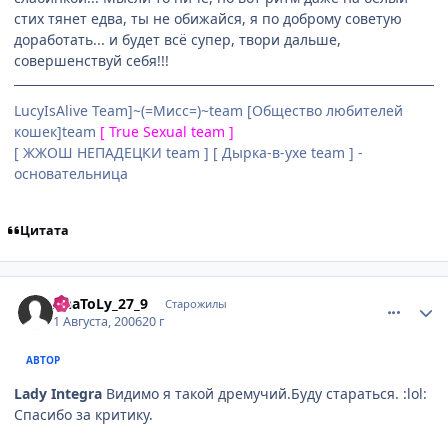
стих тянет едва, ты не обижайся, я по доброму советую
доработать... и будет всё супер, твори дальше,
совершенствуй себя!!!
LucyIsAlive Team]~(=Мисс=)~team [Общество любителей
кошек]team
[ True Sexual team ]
[ ЖЖОШ НЕПАДЕЦКИ team ] [ Дырка-в-ухе team ] -
основательница
Цитата
comment_1323485
Статистика автора
AnaToLy_27_9
Старожилы
1 Августа, 2006
20 г
АВТОР
Lady Integra
Видимо я такой дремучий.Буду стараться. :lol:
Спасибо за критику.