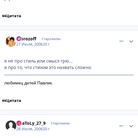
Цитата
comment_1312153
Статистика автора
morozoff
Старожилы
27 Июля, 2006
20 г
я не про стиль или смысл грю...
я про то, что стихом это назвать сложно.
любимец детей Павлик.
Цитата
comment_1313760
Статистика автора
AnaToLy_27_9
Старожилы
28 Июля, 2006
20 г