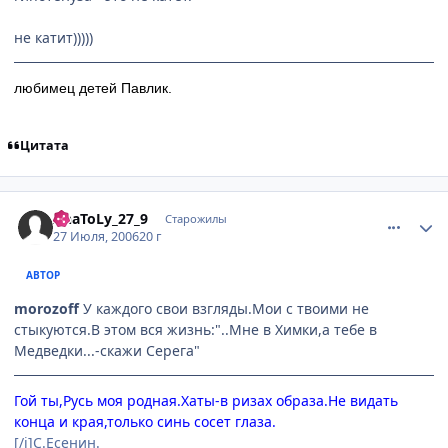
не катит)))))
любимец детей Павлик.
Цитата
comment_1311795
Статистика автора
AnaToLy_27_9
Старожилы
27 Июля, 2006
20 г
АВТОР
morozoff
У каждого свои взгляды.Мои с твоими не
стыкуются.В этом вся жизнь:"..Мне в Химки,а тебе в
Медведки...-скажи Серега"
Гой ты,Русь моя родная.Хаты-в ризах образа.Не видать
конца и края,только синь сосет глаза.
[/i]С.Есенин.