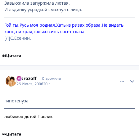
Завьюжила запуржила лютая.
И льдинку украдкой смахнул с лица.
Гой ты,Русь моя родная.Хаты-в ризах образа.Не видать
конца и края,только синь сосет глаза.
[/i]С.Есенин.
Цитата
comment_1310281
Статистика автора
morozoff
Старожилы
26 Июля, 2006
20 г
гипотенуза
любимец детей Павлик.
Цитата