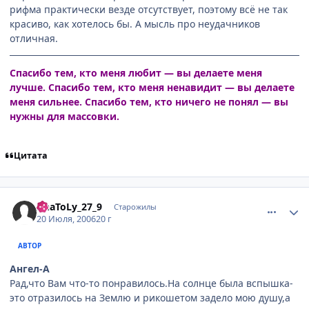
рифма практически везде отсутствует, поэтому всё не так
красиво, как хотелось бы. А мысль про неудачников
отличная.
Спасибо тем, кто меня любит — вы делаете меня
лучше. Спасибо тем, кто меня ненавидит — вы делаете
меня сильнее. Спасибо тем, кто ничего не понял — вы
нужны для массовки.
Цитата
comment_1300153
Статистика автора
AnaToLy_27_9
Старожилы
20 Июля, 2006
20 г
АВТОР
Ангел-А
Рад,что Вам что-то понравилось.На солнце была вспышка-
это отразилось на Землю и рикошетом задело мою душу,а