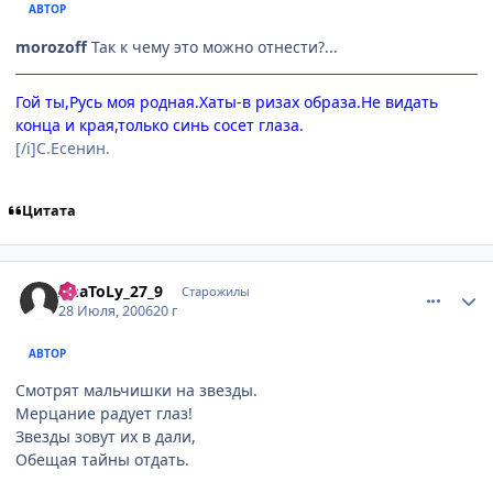
АВТОР
morozoff
Так к чему это можно отнести?...
Гой ты,Русь моя родная.Хаты-в ризах образа.Не видать
конца и края,только синь сосет глаза.
[/i]С.Есенин.
Цитата
comment_1313761
Статистика автора
AnaToLy_27_9
Старожилы
28 Июля, 2006
20 г
АВТОР
Смотрят мальчишки на звезды.
Мерцание радует глаз!
Звезды зовут их в дали,
Обещая тайны отдать.