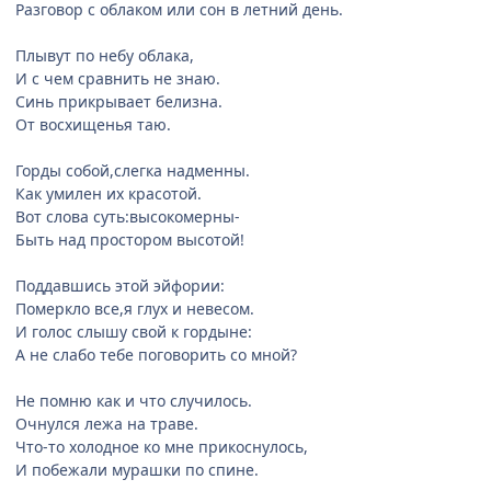
Разговор с облаком или сон в летний день.
Плывут по небу облака,
И с чем сравнить не знаю.
Синь прикрывает белизна.
От восхищенья таю.
Горды собой,слегка надменны.
Как умилен их красотой.
Вот слова суть:высокомерны-
Быть над простором высотой!
Поддавшись этой эйфории:
Померкло все,я глух и невесом.
И голос слышу свой к гордыне:
А не слабо тебе поговорить со мной?
Не помню как и что случилось.
Очнулся лежа на траве.
Что-то холодное ко мне прикоснулось,
И побежали мурашки по спине.