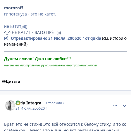
morozoff
гипотенуза - это не катет.
не катит)))))
^_^ НЕ КАТИТ - ЗАТО ПРЁТ )))
Отредактировано
31 Июля, 2006
20 г
от qukla
(см. историю
изменений)
Дунем смело! Джа нас любит!!!
маленькие виртуальные ручки-маленькие виртуальные ножки
Цитата
comment_1321695
Статистика автора
Lady Integra
Старожилы
31 Июля, 2006
20 г
Брат, это не стихи! Это всё относится к белому стиху, и то со
слабинкой... Мысли то ничё, но вот ритм даже на белый