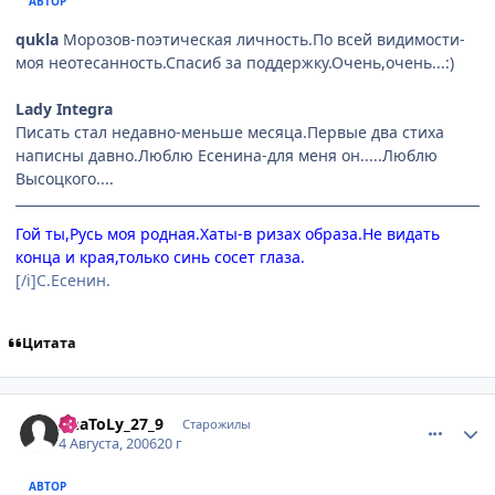
АВТОР
qukla
Морозов-поэтическая личность.По всей видимости-
моя неотесанность.Спасиб за поддержку.Очень,очень...:)
Lady Integra
Писать стал недавно-меньше месяца.Первые два стиха
написны давно.Люблю Есенина-для меня он.....Люблю
Высоцкого....
Гой ты,Русь моя родная.Хаты-в ризах образа.Не видать
конца и края,только синь сосет глаза.
[/i]С.Есенин.
Цитата
comment_1332995
Статистика автора
AnaToLy_27_9
Старожилы
4 Августа, 2006
20 г
АВТОР