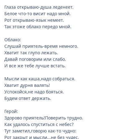
Глаза открываю-душа леденеет.
Белое что-то висит надо мной.
Рот открываю-язык немеет.
Так этоже облако передо мной.
Облако:
Слушай приятель-время немного.
Хватит так глупо лежать.
Давай поговорим или слабо.
И все же тебе лучше встать.
Мысли как каша,надо собраться.
Хватит дурня валять!
Успокойся,не надо бояться.
Будем ответ держать.
Герой:
Здорово приятель!Поверить трудно.
Как удалось спуститься с небес?
Тут заметил,говорю как-то чудно:
Рот закрыт и мысли...не без чудес.