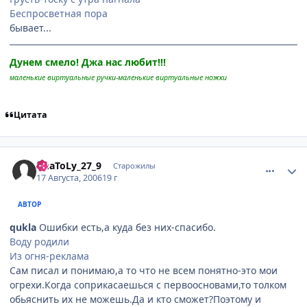
Беспросветная пора
бывает...
Дунем смело! Джа нас любит!!!
маленькие виртуальные ручки-маленькие виртуальные ножки
Цитата
comment_1360391
Статистика автора
AnaToLy_27_9
Старожилы
17 Августа, 2006
19 г
АВТОР
qukla
Ошибки есть,а куда без них-спасибо.
Воду родили
Из огня-реклама
Сам писал и понимаю,а то что не всем понятно-это мои
огрехи.Когда соприкасаешься с первоосновами,то толком
обьяснить их не можешь.Да и кто сможет?Поэтому и