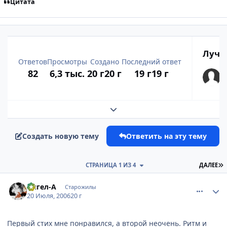
Цитата
Лучш
Ответов
Просмотры
Создано
Последний ответ
82
6,3 тыс.
20 г
20 г
19 г
19 г
Развернуть обзор темы
Создать новую тему
Ответить на эту тему
П
СТРАНИЦА 1 ИЗ 4
ДАЛЕЕ
comment_1299874
Статистика автора
Ангел-А
Старожилы
20 Июля, 2006
20 г
Первый стих мне понравился, а второй неочень. Ритм и