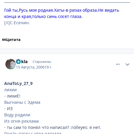
Гой ты,Русь моя родная.Хаты-в ризах образа.Не видать
конца и края,только синь сосет глаза.
[/i]С.Есенин.
Цитата
comment_1357590
Статистика автора
qukla
Старожилы
15 Августа, 2006
19 г
AnaToLy_27_9
лихии
- лихиЕ!
Выгнаны с Эдема
- ИЗ
Воду родили
Из огня-реклама
- ты сам то понял что написал? :rolleyes: я нет.
Грусть-тоску с утра нагнала