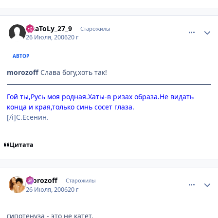
comment_1310322
Статистика автора
AnaToLy_27_9
Старожилы
26 Июля, 2006
20 г
АВТОР
morozoff
Слава богу,хоть так!
Гой ты,Русь моя родная.Хаты-в ризах образа.Не видать
конца и края,только синь сосет глаза.
[/i]С.Есенин.
Цитата
comment_1310339
Статистика автора
morozoff
Старожилы
26 Июля, 2006
20 г
гипотенуза - это не катет.