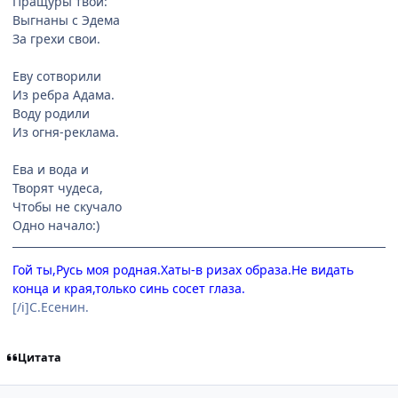
Пращуры твои:
Выгнаны с Эдема
За грехи свои.
Еву сотворили
Из ребра Адама.
Воду родили
Из огня-реклама.
Ева и вода и
Творят чудеса,
Чтобы не скучало
Одно начало:)
Гой ты,Русь моя родная.Хаты-в ризах образа.Не видать
конца и края,только синь сосет глаза.
[/i]С.Есенин.
Цитата