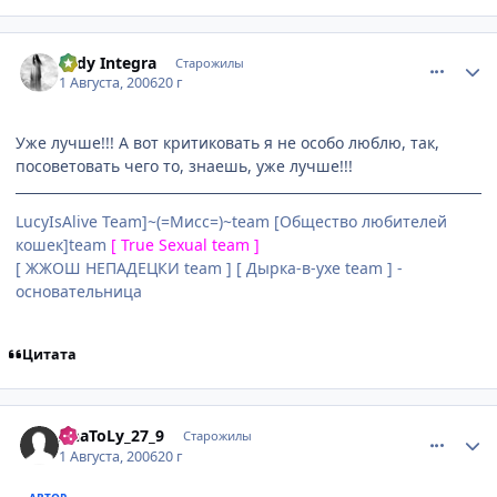
comment_1323516
Статистика автора
Lady Integra
Старожилы
1 Августа, 2006
20 г
Уже лучше!!! А вот критиковать я не особо люблю, так,
посоветовать чего то, знаешь, уже лучше!!!
LucyIsAlive Team]~(=Мисс=)~team [Общество любителей
кошек]team
[ True Sexual team ]
[ ЖЖОШ НЕПАДЕЦКИ team ] [ Дырка-в-ухе team ] -
основательница
Цитата
comment_1323603
Статистика автора
AnaToLy_27_9
Старожилы
1 Августа, 2006
20 г