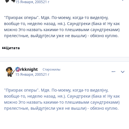
15 Января, 2005
21 г
"Призрак оперы". Мдя. По-моему, когда-то видел(ну,
вообще-то, неделю назад. ня.). Саундтреки (бака я! Ну как
можно Это назвать какими-то плешивыми саундтреками)
прелестные, выйдут(если уже не вышли) - обязно куплю.
Цитата
comment_220958
Статистика автора
darkknight
Старожилы
15 Января, 2005
21 г
"Призрак оперы". Мдя. По-моему, когда-то видел(ну,
вообще-то, неделю назад. ня.). Саундтреки (бака я! Ну как
можно Это назвать какими-то плешивыми саундтреками)
прелестные, выйдут(если уже не вышли) - обязно куплю.