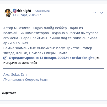
comment_219476
Статистика автора
darkknight
Старожилы
13 Января, 2005
21 г
Автор мьюзикла Эндрю Ллойд Веббер - один из
величайших композиторов. Недавно в России выступала
его жена - Сара Брайтман , лично под ее голос он писал
арии в Кошках.
Самые знаменитые мьюзиклы: Иесус Христос - супер
звезда, Кошки, Призрак Оперы, Эвита
Отредактировано
13 Января, 2005
21 г
от darkknight
(см.
историю изменений)
Aku. Soku. Zan
Платиновые Старики
team
Цитата
comment_219873
Статистика автора