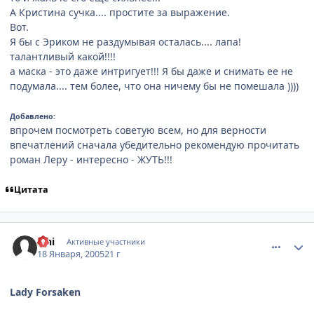
А Кристина сучка.... простите за выражение.
Вот.
Я бы с Эриком не раздумывая осталась.... лапа!
талантливый какой!!!!
а маска - это даже интригует!!! Я бы даже и снимать ее не
подумала.... тем более, что она ничему бы не помешала ))))
Добавлено:
впрочем посмотреть советую всем, но для верности
впечатлений сначала убедительно рекомендую прочитать
роман Леру - интересно - ЖУТЬ!!!
Цитата
comment_223644
Статистика автора
Ishi
Активные участники
18 Января, 2005
21 г
Lady Forsaken