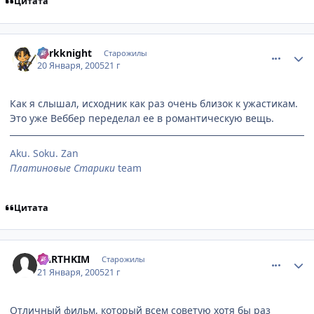
Цитата
comment_225329
Статистика автора
darkknight
Старожилы
20 Января, 2005
21 г
Как я слышал, исходник как раз очень близок к ужастикам.
Это уже Веббер переделал ее в романтическую вещь.
Aku. Soku. Zan
Платиновые Старики
team
Цитата
comment_225823
Статистика автора
DARTHKIM
Старожилы
21 Января, 2005
21 г
Отличный фильм, который всем советую хотя бы раз