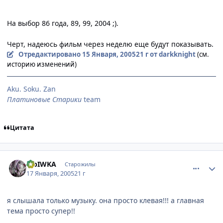
На выбор 86 года, 89, 99, 2004 ;).
Черт, надеюсь фильм через неделю еще будут показывать.
Отредактировано
15 Января, 2005
21 г
от darkknight
(см.
историю изменений)
Aku. Soku. Zan
Платиновые Старики
team
Цитата
comment_222534
Статистика автора
MbIWKA
Старожилы
17 Января, 2005
21 г
я слышала только музыку. она просто клевая!!! а главная
тема просто супер!!