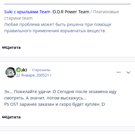
Suki с крыльями Team
/
D.D.R Power Team
/
Платиновые
старики team
Любая проблема может быть решена при помощи
правильного применения взрывчатых веществ
Цитата
comment_226218
Статистика автора
Inuki
Старожилы
22 Января, 2005
21 г
Эх... Пожелайте удачи :D Сегодня после экзамена иду
смотреть. А значит, потом выскажусь...
PS OST заранее заказан и скоро будет куплен :D
Цитата
comment_226265
Статистика автора