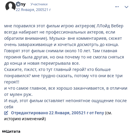
Feny
Участники
22 Января, 2005
21 г
мне поравился этот фильм игрою актреров( ЛЛойд Вебер
всегда набирает не профессиональных актеров, если
обратили внимание). Музыка- вне комментариев, сюжет
очень завараживающе и хочеться досмотрть до конца.
Говорят этот фильм снимали около 10 лет. Там главная
героиня была другая, но она почему то не смогла сняться
до конца и новая переигрывала все.
Скажите, пжлст, кто тут главный герой? кто больше
понравился? мне трудно сказать, потому что они все три
героя!!!
и что самое главное, все хорошо заканчивается, в отличии
от мулен руж.
И ещё, этот фильм оставляет непонятное ощущение после
себя
Отредактировано
22 Января, 2005
21 г
от Feny
(см.
историю изменений)
Цитата