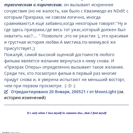
трагическим и лирическим
, он вызывает искреннее
сочувствие (но не жалость, как было с Квазимодо из NDdP, с
которым Призрака, не совсем логично, иногда
сравнивают).А ещё забавно,когда некоторые говорят:"Ну и
где здесь призраки,где весь тот ужас,который должен был
охватить нас?.... " Позвольте ,это не ужастик :), это красивая
и грустная история любви.А мистика,по-моему,всё же
присутствует.;)
Пожалуй, самой высокой оценкой достоинств любого
фильма является желание вернуться к нему снова. И
«Призрак Оперы» определенно вызывает такое желание.
Среди тех, кто посмотрел фильм в первый раз многие
придут снова и, я уверена испытают не меньший восторг,
чем при первом просмотре. :) :D :)
Отредактировано
20 Января, 2005
21 г
от MoonLight
(см.
историю изменений)
It's only when I lose myself in someone else...that I find myself