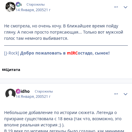
Lia
Старожилы
14 Января, 2005
21 г
Не смотрела, но очень хочу. В ближайшее время пойду
гляну. А песня просто потрясающая... Только вот мужской
голос там немного выбивается.
[J-Rock]
Добро пожаловать в
mIRC
остадо, сынок!
Цитата
comment_219877
Статистика автора
Raidho
Старожилы
14 Января, 2005
21 г
Небольшое добавление по истории сюжета. Легенда о
призраке существовала с 18 века (так что, возможно, это
вполне реальная история ;) ).
В 19 веке по мотивам легенды было создано, как минимум,