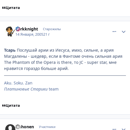
Цитата
comment_220419
Статистика автора
darkknight
Старожилы
14 Января, 2005
21 г
Тсарь
Послушай арии из Иесуса, имхо, сильне, а ария
Магдалены - шедевр, если в Фантоме очень сильная ария
The Phantom of the Opera is there, то JC - super star, мне
нравится гораздо больше арий.
Aku. Soku. Zan
Платиновые Старики
team
Цитата
comment_220633
Статистика автора
Bishonen
Участники