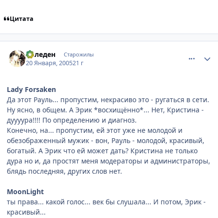
Цитата
comment_224842
Статистика автора
Элледен
Старожилы
20 Января, 2005
21 г
Lady Forsaken
Да этот Рауль... пропустим, некрасиво это - ругаться в сети.
Ну ясно, в общем. А Эрик *восхищённо*... Нет, Кристина -
дуууура!!!! По определению и диагноз.
Конечно, на... пропустим, ей этот уже не молодой и
обезображенный мужик - вон, Рауль - молодой, красивый,
богатый. А Эрик что ей может дать? Кристина не только
дура но и, да простят меня модераторы и администраторы,
блядь последняя, других слов нет.
MoonLight
ты права... какой голос... век бы слушала... И потом, Эрик -
красивый...