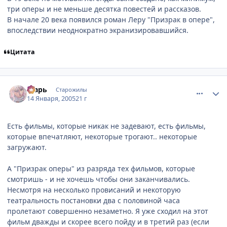
три оперы и не меньше десятка повестей и рассказов.
В начале 20 века появился роман Леру "Призрак в опере",
впоследствии неоднократно экранизировавшийся.
Цитата
comment_219886
Статистика автора
Тсарь
Старожилы
14 Января, 2005
21 г
Есть фильмы, которые никак не задевают, есть фильмы,
которые впечатляют, некоторые трогают.. некоторые
загружают.
А "Призрак оперы" из разряда тех фильмов, которые
смотришь - и не хочешь чтобы они заканчивались.
Несмотря на несколько провисаний и некоторую
театральность постановки два с половиной часа
пролетают совершенно незаметно. Я уже сходил на этот
фильм дважды и скорее всего пойду и в третий раз (если