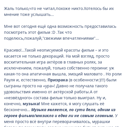
Жаль только,что не читал,похоже никто.Хотелось бы их
мнение тоже услышать...
Мне вот сегодня ещё одна возможность предоставилась
посмотреть этот фильм :D .Так что
поделюсь,пожалуй,"свежими впечатлениями"...
Красиво!...Такой неописуемой красоты фильм – и это
касается не только декораций. На мой взгляд, просто
восхитительная игра актёров в главных ролях, за
исключением, пожалуй, только собственно героини: уж
какая-то она апатичная вышла, эмоций маловато . Но роли
Рауля и, естественно,
Призрака
(в особенности:)!!!) были
сыграны просто на «ура»! Давно не получала такого
удовольствия именно от актёрской работы.А от
«незвёздного» состава фильм только выиграл. Ну и,
конечно,
музыка!
Мне кажется, я могу слушать её
бесконечно…
Музыка является, по сути дела, одним из
героев фильма/мюзикла и едва ли не самым главным.
У
меня просто всё внутри переворачивалось, мурашки