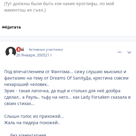
(Тут должны были быть кое-какие ероглифы, но мой
макинтош их съел.)
Цитата
comment_225216
Статистика автора
Ishi
Активные участники
20 Января, 2005
21 г
Под впечатлением от Фантома... сижу слушаю мьюзикл и
фантазию на тему от Dreams Of SanityДа, крестина совсем
нехароший человек..
Эрик - такая лапочка, да ещё и столько для неё дообра
сделал.. а Рауль.. тьфу на него... как Lady Forsaken сказала в
своих стихах...
Слышн голос из прихожей...
Жаль на пидера похожей..
.... без коментариев