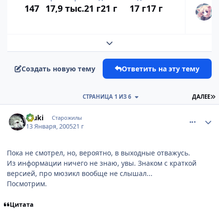
147
17,9 тыс.
21 г
21 г
17 г
17 г
Развернуть обзор темы
Создать новую тему
Ответить на эту тему
П
СТРАНИЦА 1 ИЗ 6
ДАЛЕЕ
comment_219446
Статистика автора
Inuki
Старожилы
13 Января, 2005
21 г
Пока не смотрел, но, вероятно, в выходные отважусь.
Из информации ничего не знаю, увы. Знаком с краткой
версией, про мюзикл вообще не слышал...
Посмотрим.
Цитата