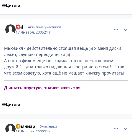
Цитата
comment_222595
Статистика автора
Ishi
Активные участники
17 Января, 2005
21 г
Мьюзикл - действительно стоящая вещь ))) У меня диски
лежет, слушаю переодически )))
А вот на фильм ещё не сходила, но по впечатлением
друзей "... дна только падающая люстра чего стоит!..." так
что всем советую, хотя ещё не мешает книжку прочитать!
Дышать впустую, значит жить зря
Цитата
comment_223352
Статистика автора
Лемниар
Участники
18 Января, 2005
21 г