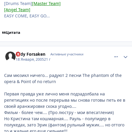
[Drums Team]
[Master Team]
[Angel Team]
EASY COME, EASY GO...
Цитата
comment_223642
Статистика автора
Lady Forsaken
Активные участники
18 Января, 2005
21 г
Сам мюзикл ничего... радуют 2 песни The phantom of the
opera & Point of no return
Первая правда уже лично меня подзадолбала на
репетициях но после перерыва мы снова готовы петь ее в
своей аранжировке скока угодно....
Фильм - более чем.... (Про люстру - мои впесатления)
Но Кристина там кошмарная.... Рауль - полупидер в
полукедах, зато Эрик (фантом) рульный мужик.... но оттого
то и жальче его еще сильнее!!!