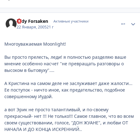
comment_226368
Статистика автора
Lady Forsaken
Активные участники
22 Января, 2005
21 г
Многоуважаемая Moonlight!
Вы просто прелесть, леди! я полностью разделяю ваше
мнение особенно насчет "не превращать разговоры о
высоком в бытовуху"....
А Кристина на самом деле не заслуживает даже жалости...
Ее поступок - ничто иное, как предательство, подобное
совершенному Иудой.
а вот Эрик не просто талантливый, и по-своему
прекрасный- нет !!! Не только!!! Самое главное, что во всем
своем существовании, голосе, "ДОН ЖУАНЕ", и любви ОТ
НАЧАЛА И ДО КОНЦА ИСКРЕННИЙ..