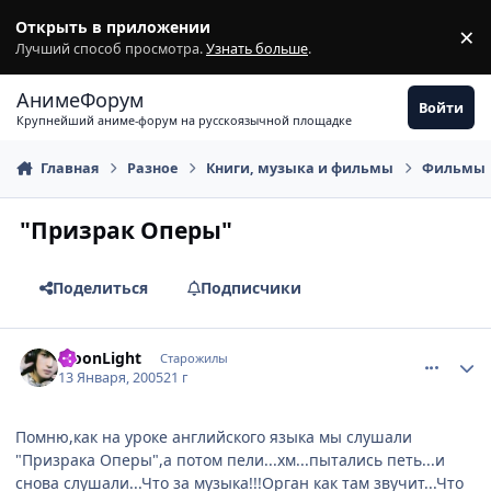
Перейти к содержимому
Открыть в приложении
×
З
Лучший способ просмотра.
Узнать больше
.
АнимеФорум
Войти
Крупнейший аниме-форум на русскоязычной площадке
Главная
Разное
Книги, музыка и фильмы
Фильмы
"Призрак Оперы"
Поделиться
Подписчики
comment_219347
Статистика автора
MoonLight
Старожилы
13 Января, 2005
21 г
Помню,как на уроке английского языка мы слушали
"Призрака Оперы",а потом пели...хм...пытались петь...и
снова слушали...Что за музыка!!!Орган как там звучит...Что