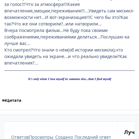
за голос!!!Что за атмосфера!!!Какие
впечатления,эмоции,переживания!!!...Увидеть сам мюзикл-
возможности нет...И вот-экранизация!!!С чего бы это?Как
так?Что же они сотворили?..или натворили...
Вчера посмотрела фильм...Не буду пока своими
соображениями,переживаниями делиться...Послушаю-ка
лучше вас...
Кто смотрел?Что знали о нём(об истории мюзикла),что
ожидали увидеть на экране...и что реально увидели?Как
впечатления?...
It's only when I lose myself in someone else...that I find myself
Цитата
Лучш
Ответов
Просмотры
Создано
Последний ответ