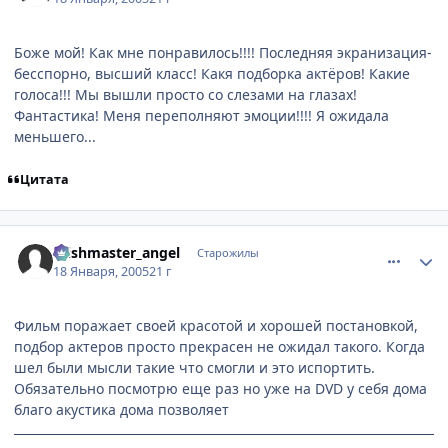
Боже мой! Как мне понравилось!!!! Последняя экранизация-
бесспорно, высший класс! Какя подборка актёров! Какие
голоса!!! Мы вышли просто со слезами на глазах!
Фантастика! Меня переполняют эмоции!!!! Я ожидала
меньшего...
Цитата
comment_223382
Статистика автора
Wishmaster_angel
Старожилы
18 Января, 2005
21 г
Фильм поражает своей красотой и хорошей постановкой,
подбор актеров просто прекрасен не ожидал такого. Когда
шел были мысли такие что смогли и это испортить.
Обязательно посмотрю еще раз но уже на DVD у себя дома
благо акустика дома позволяет