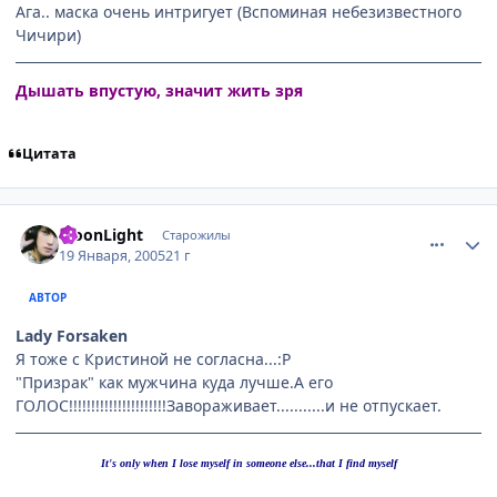
Ага.. маска очень интригует (Вспоминая небезизвестного
Чичири)
Дышать впустую, значит жить зря
Цитата
comment_224292
Статистика автора
MoonLight
Старожилы
19 Января, 2005
21 г
АВТОР
Lady Forsaken
Я тоже с Кристиной не согласна...:P
"Призрак" как мужчина куда лучше.А его
ГОЛОС!!!!!!!!!!!!!!!!!!!!!!Завораживает...........и не отпускает.
It's only when I lose myself in someone else...that I find myself