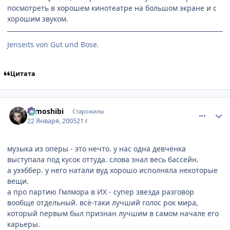
посмотреть в хорошем кинотеатре на большом экране и с
хорошим звуком.
Jenseits von Gut und Bose.
Цитата
comment_226215
Статистика автора
tomoshibi
Старожилы
22 Января, 2005
21 г
музыка из оперы - это нечто. у нас одна девчёнка
выступала под кусок оттуда. слова знал весь бассейн.
а уээббер. у него натали вуд хорошо исполняла некоторые
вещи.
а про партию Гмлмора в ИХ - супер звезда разговор
вообще отдельный. всё-таки лучший голос рок мира,
который первым был признан лучшим в самом начале его
карьеры.