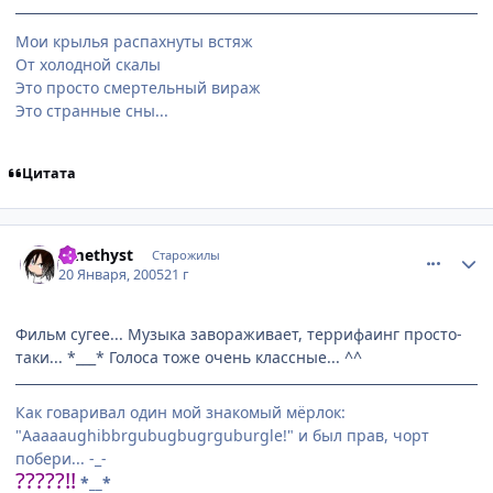
Мои крылья распахнуты встяж
От холодной скалы
Это просто смертельный вираж
Это странные сны...
Цитата
comment_225005
Статистика автора
Amethyst
Старожилы
20 Января, 2005
21 г
Фильм сугее... Музыка завораживает, террифаинг просто-
таки... *___* Голоса тоже очень классные... ^^
Как говаривал один мой знакомый мёрлок:
"Aaaaaughibbrgubugbugrguburgle!" и был прав, чорт
побери... -_-
?????!!
*__*