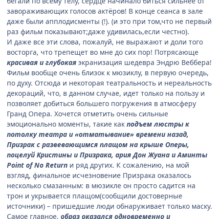
бегали по всему телу, сердце начинало биться сильнее от
завораживающих голосов актёров! В конце сеанса в зале
даже были апплодисменты (!). (и это при том,что не первый
раз фильм показывают;даже удивилась,если честно).
И даже все эти слова, пожалуй, не выражают и доли того
восторга, что трепещет во мне до сих пор! Потрясающе
красивая и глубокая
экранизация шедевра Эндрю Веббера!
Фильм вообще очень близок к мюзиклу, в первую очередь,
по духу. Отсюда и некоторая театральность и нереальность
декораций, что, в данном случае, идет только на пользу и
позволяет добиться большего погружения в атмосферу
Гранд Опера. Хочется отметить очень сильные
эмоционально моменты, такие как
подъем люстры к
потолку театра и «отматывание» времени назад,
Призрак с развевающимся плащом на крыше Оперы,
поцелуй Кристины и Призрака, ария Дон Жуана и Аминты
Point of No Return
и ряд других. К сожалению, на мой
взгляд, финальное исчезновение Призрака оказалось
несколько смазанным: в мюзикле он просто садится на
трон и укрывается плащом(сообщили достоверные
источники) – пришедшие люди обнаруживает только маску.
Самое главное,
образ оказался одновременно и