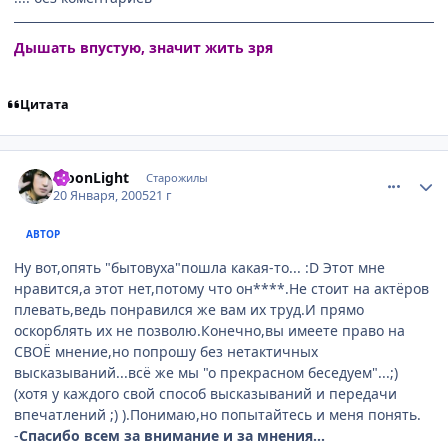
Дышать впустую, значит жить зря
Цитата
comment_225311
Статистика автора
MoonLight
Старожилы
20 Января, 2005
21 г
АВТОР
Ну вот,опять "бытовуха"пошла какая-то... :D Этот мне
нравится,а этот нет,потому что он****.Не стоит на актёров
плевать,ведь понравился же вам их труд.И прямо
оскорблять их не позволю.Конечно,вы имеете право на
СВОЁ мнение,но попрошу без нетактичных
высказываний...всё же мы "о прекрасном беседуем"...;)
(хотя у каждого свой способ высказываний и передачи
впечатлений ;) ).Понимаю,но попытайтесь и меня понять.
-
Спасибо всем за внимание и за мнения...