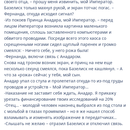
своего отца, – прошу меня извинить, мой Император.
Базелиск только махнул рукой, и экран тотчас погас. –
Фернанда, откуда исходил сигнал?
-Из покоев Принца Анадара, мой Император. – перед
лицом Императора возникла картинка маленького
помещения, сплошь заставленного компьютерами и
обвитого проводами. Посреди всего этого хаоса со
скрещенными ногами сидел щуплый паренек и громко
смеялся: - Ничего себе, у него рожа была!
-Фернанда, включи связь с Анадаром.
Снова над троном возник экран, и принц на нем еще
несколько секунд смеялся, пока Базелиск не кашлянул. – А
что за «рожа» сейчас у тебя, мой сын.
Анадар упал со стула и пролепетал откуда-то из-под груды
проводов и устройств – Мой Император…
-Наказание не заставит себя ждать, Анадар. Я прикажу
урезать финансирование твоих исследований на 20%
-Отец… - молодой человек наконец выбрался из под стола и
с мольбой в глазах промямлил – но я же нашел способ
взламывать и изменять изображение в передатчиках…
-Слышать не желаю – отразил Базелиск и отключил связь.