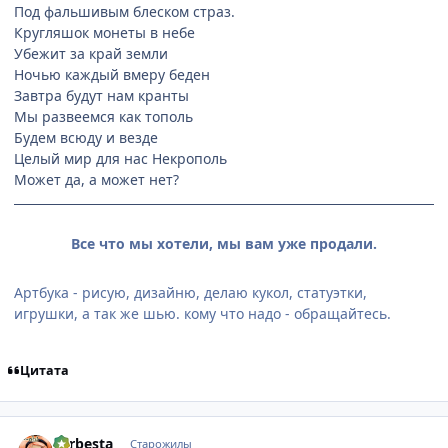
Под фальшивым блеском страз.
Кругляшок монеты в небе
Убежит за край земли
Ночью каждый вмеру беден
Завтра будут нам кранты
Мы развеемся как тополь
Будем всюду и везде
Целый мир для нас Некрополь
Может да, а может нет?
Все что мы хотели, мы вам уже продали.
Артбука - рисую, дизайню, делаю кукол, статуэтки,
игрушки, а так же шью. кому что надо - обращайтесь.
Цитата
comment_1265420
Статистика автора
Larbesta
Старожилы