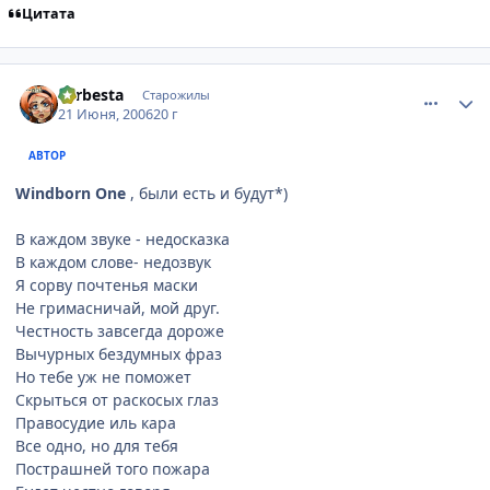
Цитата
comment_1215555
Статистика автора
Larbesta
Старожилы
21 Июня, 2006
20 г
АВТОР
Windborn One
, были есть и будут*)
В каждом звуке - недосказка
В каждом слове- недозвук
Я сорву почтенья маски
Не гримасничай, мой друг.
Честность завсегда дороже
Вычурных бездумных фраз
Но тебе уж не поможет
Скрыться от раскосых глаз
Правосудие иль кара
Все одно, но для тебя
Пострашней того пожара