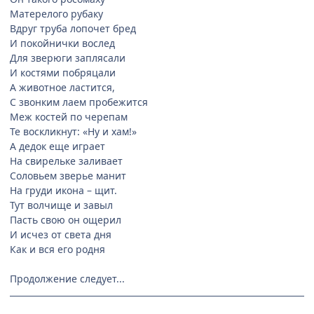
Матерелого рубаку
Вдруг труба лопочет бред
И покойнички вослед
Для зверюги заплясали
И костями побряцали
А животное ластится,
С звонким лаем пробежится
Меж костей по черепам
Те воскликнут: «Ну и хам!»
А дедок еще играет
На свирельке заливает
Соловьем зверье манит
На груди икона – щит.
Тут волчище и завыл
Пасть свою он ощерил
И исчез от света дня
Как и вся его родня
Продолжение следует...