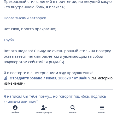
Прекрасный стиль, лёгкий в прочтении, но несущий какую
- то внутреннюю боль, я плакалЪ)
После тысячи затворов
нет слов, просто прекрасно!)
Труба
Вот это шедевр! С виду не очень ровный стиль на поверку
оказывается чётким расчётом и увлекающим за собой
водоворотом событий! я рыдалЪ)
Я в восторге и с нетерпением жду продолжения!
Отредактировано
7 Июля, 2006
20 г
от Badun
(см. историю
изменений)
Я написал бы тебе поэму... но говорят "ошибка, подпись
слишком длинная"
Войти
Регистрация
Поиск
Меню
Цитата