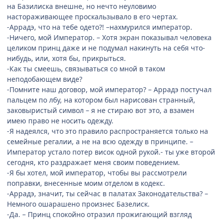
на Базилиска внешне, но нечто неуловимо
настораживающее проскальзывало в его чертах.
-Аррадэ, что на тебе одето?! –нахмурился император.
-Ничего, мой Император. – Хотя экран показывал человека
целиком принц даже и не подумал накинуть на себя что-
нибудь, или, хотя бы, прикрыться.
-Как ты смеешь, связываться со мной в таком
неподобающем виде?
-Помните наш договор, мой император? – Аррадэ постучал
пальцем по лбу, на котором был нарисован странный,
заковыристый символ – я не стираю вот это, а взамен
имею право не носить одежду.
-Я надеялся, что это правило распространяется только на
семейные регалии, а не на всю одежду в принципе. –
Император устало потер висок одной рукой.- ты уже второй
сегодня, кто раздражает меня своим поведением.
-Я бы хотел, мой император, чтобы вы рассмотрели
поправки, внесенные моим отделом в кодекс.
-Аррадэ, значит, ты сейчас в палатах Законодательства? –
Немного ошарашено произнес Базелиск.
-Да. – Принц спокойно отразил прожигающий взгляд