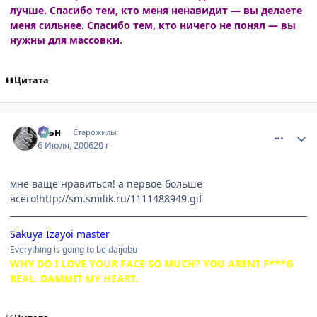
лучше. Спасибо тем, кто меня ненавидит — вы делаете
меня сильнее. Спасибо тем, кто ничего не понял — вы
нужны для массовки.
Цитата
comment_1266868
Статистика автора
Юьн
Старожилы
6 Июля, 2006
20 г
мне ваще нравиться! а первое больше
всего!
http://sm.smilik.ru/1111488949.gif
Sakuya Izayoi master
Everything is going to be daijobu
WHY DO I LOVE YOUR FACE SO MUCH? YOU ARENT F***G
REAL. DAMMIT MY HEART.