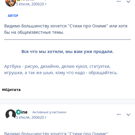
5 Июля, 2006
20 г
АВТОР
Видимо большинству хочется "Стихи про Ониме" или хотя
бы на общеизвестные темы.
Все что мы хотели, мы вам уже продали.
Артбука - рисую, дизайню, делаю кукол, статуэтки,
игрушки, а так же шью. кому что надо - обращайтесь.
Цитата
comment_1265649
Статистика автора
Kaine
Активные участники
5 Июля, 2006
20 г
Видимо большинству хочется "Стихи про Ониме"