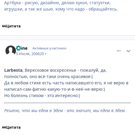
Артбука - рисую, дизайню, делаю кукол, статуэтки,
игрушки, а так же шью. кому что надо - обращайтесь.
Цитата
comment_1265746
Статистика автора
Kaine
Активные участники
5 Июля, 2006
20 г
Larbesta
, Вересковое воскресенье - пожалуй, да,
полностью, оно всё-таки очень красивое:(
Да в любом стихе есть часть написавшего его, я не верю в
написал-сам-фигню-какую-то-и-в-неё-не-верю:)
Но болезнь стихом - это интересно:)
Решено, что мы едем в Эдем - это значит, мы едем в Эдем.
Цитата