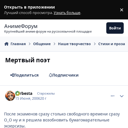
Перейти к содержимому
Открыть в приложении
×
З
Лучший способ просмотра.
Узнать больше
.
АнимеФорум
Войти
Крупнейший аниме-форум на русскоязычной площадке
Главная
Общение
Наше творчество
Стихи и проза
Мертвый поэт
Поделиться
Подписчики
comment_1196913
Статистика автора
Larbesta
Старожилы
15 Июня, 2006
20 г
После экзаменов сразу столько свободного времени сразу
О_О ну и я решила возобновить бумагомарательные
экзерсизы.