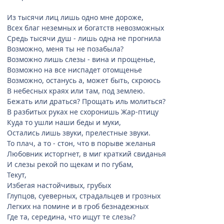
Из тысячи лиц лишь одно мне дороже,
Всех благ неземных и богатств невозможных
Средь тысячи душ - лишь одна не прогнила
Возможно, меня ты не позабыла?
Возможно лишь слезы - вина и прощенье,
Возможно на все ниспадет отомщенье
Возможно, останусь а, может быть, скроюсь
В небесных краях или там, под землею.
Бежать или драться? Прощать иль молиться?
В разбитых руках не схоронишь Жар-птицу
Куда то ушли наши беды и муки,
Остались лишь звуки, прелестные звуки.
То плач, а то - стон, что в порыве желанья
Любовник исторгнет, в миг краткий свиданья
И слезы рекой по щекам и по губам,
Текут,
Избегая настойчивых, грубых
Глупцов, суеверных, страдальцев и грозных
Легких на помине и в гроб безнадежных
Где та, середина, что ищут те слезы?