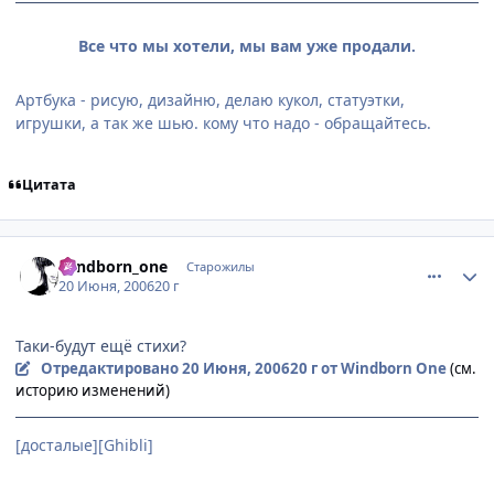
Все что мы хотели, мы вам уже продали.
Артбука - рисую, дизайню, делаю кукол, статуэтки,
игрушки, а так же шью. кому что надо - обращайтесь.
Цитата
comment_1213400
Статистика автора
windborn_one
Старожилы
20 Июня, 2006
20 г
Таки-будут ещё стихи?
Отредактировано
20 Июня, 2006
20 г
от Windborn One
(см.
историю изменений)
[досталые][Ghibli]