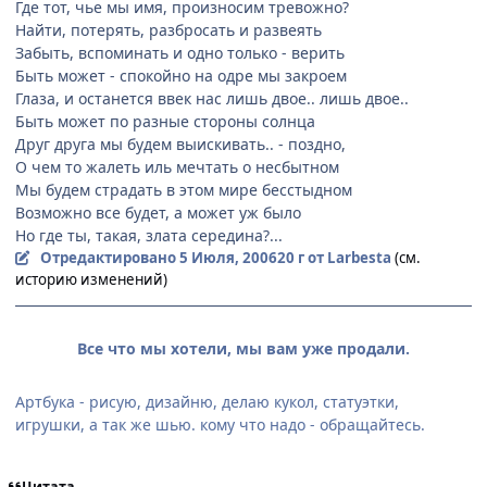
Где тот, чье мы имя, произносим тревожно?
Найти, потерять, разбросать и развеять
Забыть, вспоминать и одно только - верить
Быть может - спокойно на одре мы закроем
Глаза, и останется ввек нас лишь двое.. лишь двое..
Быть может по разные стороны солнца
Друг друга мы будем выискивать.. - поздно,
О чем то жалеть иль мечтать о несбытном
Мы будем страдать в этом мире бесстыдном
Возможно все будет, а может уж было
Но где ты, такая, злата середина?...
Отредактировано
5 Июля, 2006
20 г
от Larbesta
(см.
историю изменений)
Все что мы хотели, мы вам уже продали.
Артбука - рисую, дизайню, делаю кукол, статуэтки,
игрушки, а так же шью. кому что надо - обращайтесь.
Цитата