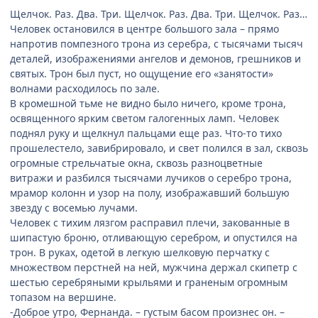
Щелчок. Раз. Два. Три. Щелчок. Раз. Два. Три. Щелчок. Раз…
Человек остановился в центре большого зала – прямо
напротив помпезного трона из серебра, с тысячами тысяч
деталей, изображениями ангелов и демонов, грешников и
святых. Трон был пуст, но ощущение его «занятости»
волнами расходилось по зале.
В кромешной тьме не видно было ничего, кроме трона,
освященного ярким светом галогенных ламп. Человек
поднял руку и щелкнул пальцами еще раз. Что-то тихо
прошелестело, завибрировало, и свет полился в зал, сквозь
огромные стрельчатые окна, сквозь разноцветные
витражи и разбился тысячами лучиков о серебро трона,
мрамор колонн и узор на полу, изображавший большую
звезду с восемью лучами.
Человек с тихим лязгом расправил плечи, закованные в
шипастую броню, отливающую серебром, и опустился на
трон. В руках, одетой в легкую шелковую перчатку с
множеством перстней на ней, мужчина держал скипетр с
шестью серебряными крыльями и граненым огромным
топазом на вершине.
-Доброе утро, Фернанда. – густым басом произнес он. –