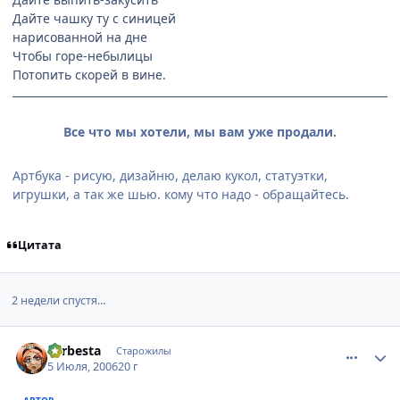
Дайте чашку ту с синицей
нарисованной на дне
Чтобы горе-небылицы
Потопить скорей в вине.
Все что мы хотели, мы вам уже продали.
Артбука - рисую, дизайню, делаю кукол, статуэтки,
игрушки, а так же шью. кому что надо - обращайтесь.
Цитата
2 недели спустя...
comment_1265312
Статистика автора
Larbesta
Старожилы
5 Июля, 2006
20 г