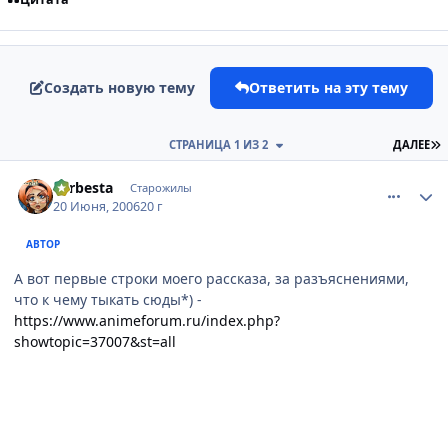
Создать новую тему
Ответить на эту тему
П
СТРАНИЦА 1 ИЗ 2
ДАЛЕЕ
comment_1212980
Статистика автора
Larbesta
Старожилы
20 Июня, 2006
20 г
АВТОР
А вот первые строки моего рассказа, за разъяснениями,
что к чему тыкать сюды*) -
https://www.animeforum.ru/index.php?
showtopic=37007&st=all