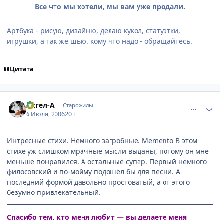
Все что мы хотели, мы вам уже продали.
Артбука - рисую, дизайню, делаю кукол, статуэтки,
игрушки, а так же шью. кому что надо - обращайтесь.
Цитата
comment_1266790
Статистика автора
Ангел-А
Старожилы
6 Июля, 2006
20 г
Интресные стихи. Немного загробные. Memento В этом
стихе уж слишком мрачные мысли выданы, потому он мне
меньше понравился. А остальные супер. Первый немного
филосовский и по-мойму подошёл бы для песни. А
последний формой давольно простоватый, а от этого
безумно привлекательный.
Спасибо тем, кто меня любит — вы делаете меня