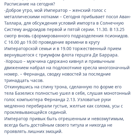
Расписание на сегодня?
-Доброе утро, мой Император – женский голос с
металлическими нотками – Сегодня прибывает посол Аван-
Таллара, для обсуждения условий импорта в Солнечную
Систему андроидов первой и пятой серии. 11.30. В 13.25
смотр вновь сформированного подразделения псионидов.
С 16.00 до 19.00 проведение времени в кругу
Императорской семьи и в 19.00 торжественный прием
вернувшегося с триумфом флота герцога Де Баррара.
-Хорошо – мужчина сдержано кивнул и привычным
движением набрал на подлокотнике кресла многозначный
номер. – Фернанда, сводку новостей за последние
тринадцать часов.
Откинувшись на спину трона, сделанную по форме его
тела Базелиск полностью ушел в себя, слушая монотонный
голос компьютера Фернанда 2.13. Узловатые руки
медленно перебирали густые, желтые как солома, усы с
проклевывающейся сединой.
Император привык быть отрешенным и невозмутимым,
всегда быть достойным своего титула и никогда не
проявлять лишних эмоций.