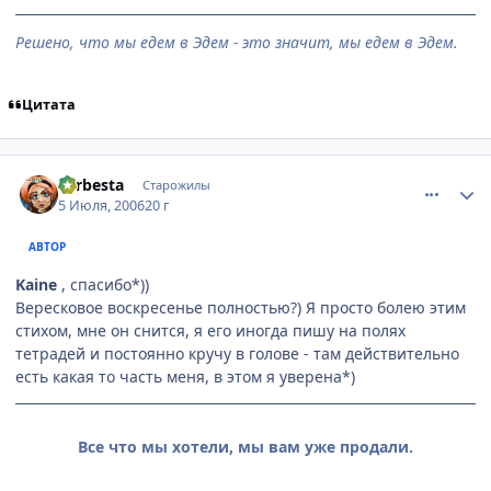
Решено, что мы едем в Эдем - это значит, мы едем в Эдем.
Цитата
comment_1265664
Статистика автора
Larbesta
Старожилы
5 Июля, 2006
20 г
АВТОР
Kaine
, спасибо*))
Вересковое воскресенье полностью?) Я просто болею этим
стихом, мне он снится, я его иногда пишу на полях
тетрадей и постоянно кручу в голове - там действительно
есть какая то часть меня, в этом я уверена*)
Все что мы хотели, мы вам уже продали.