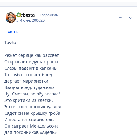
comment_1265754
Статистика автора
Larbesta
Старожилы
5 Июля, 2006
20 г
АВТОР
Труба
Режет сердце как рассвет
Открывает в душах раны
Слезы падают в капканы
То труба лопочет бред.
Дергает марионетки
Взад-вперед, туда-сюда
Чу! Смотри, во лбу звезда!
Это критики из клетки.
Это в склеп проникнул дед
Сядет он на крышку гроба
И достанет свиристель
Он сыграет Мендельсона
Для покойников «Адель»