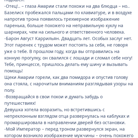
-Отец!.. – глаза Амарии стали похожи на два блюдца – но..
Базелиск пробежался пальцами по клавиатуре, и в воздухе
напротив трона появилось трехмерное изображение
паренька, больше похожего на неправильную куклу на
шарнирах, чем на сильного и ответственного человека.
-Барон Август Каррильян. Двадцать лет. Особых заслуг нет.
Этот паренек с трудом может постоять за себя, не говоря
уже о тебе. В прошлом году, когда вы отправились на
конную прогулку, он свалился с лошади и сломал себе ногу!
Тебе, принцессе, пришлось делать ему шину и вызывать
помощь!
Щеки Амарии горели, как два помидора и опустив голову
она стояла, с нарочитым вниманиям разглядывая узоры на
полу.
-Возвращайся в свои покои и думать забудь о
путешествиях!
Девушка хотела возразить, но встретившись с
непреклонным взглядом отца развернулась на каблуках и
промаршировала в направлении дверей без остановки.
-Мой Император – перед троном развернулся экран, на
котором возникло изображение мужчины – очень похожего