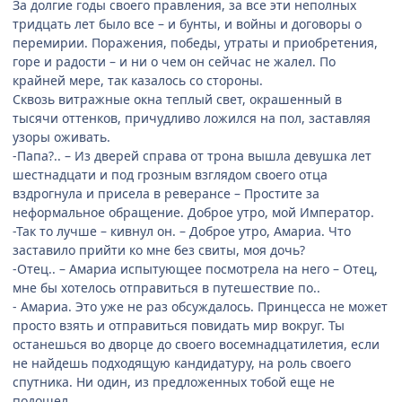
За долгие годы своего правления, за все эти неполных
тридцать лет было все – и бунты, и войны и договоры о
перемирии. Поражения, победы, утраты и приобретения,
горе и радости – и ни о чем он сейчас не жалел. По
крайней мере, так казалось со стороны.
Сквозь витражные окна теплый свет, окрашенный в
тысячи оттенков, причудливо ложился на пол, заставляя
узоры оживать.
-Папа?.. – Из дверей справа от трона вышла девушка лет
шестнадцати и под грозным взглядом своего отца
вздрогнула и присела в реверансе – Простите за
неформальное обращение. Доброе утро, мой Император.
-Так то лучше – кивнул он. – Доброе утро, Амариа. Что
заставило прийти ко мне без свиты, моя дочь?
-Отец.. – Амариа испытующее посмотрела на него – Отец,
мне бы хотелось отправиться в путешествие по..
- Амариа. Это уже не раз обсуждалось. Принцесса не может
просто взять и отправиться повидать мир вокруг. Ты
останешься во дворце до своего восемнадцатилетия, если
не найдешь подходящую кандидатуру, на роль своего
спутника. Ни один, из предложенных тобой еще не
подошел.