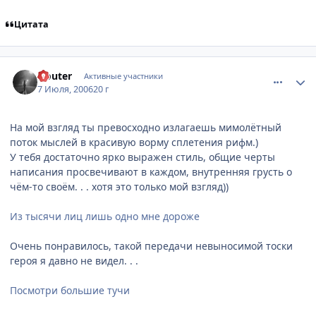
Цитата
comment_1271260
Статистика автора
Nouter
Активные участники
7 Июля, 2006
20 г
На мой взгляд ты превосходно излагаешь мимолётный
поток мыслей в красивую ворму сплетения рифм.)
У тебя достаточно ярко выражен стиль, общие черты
написания просвечивают в каждом, внутренняя грусть о
чём-то своём. . . хотя это только мой взгляд))
Из тысячи лиц лишь одно мне дороже
Очень понравилось, такой передачи невыносимой тоски
героя я давно не видел. . .
Посмотри большие тучи