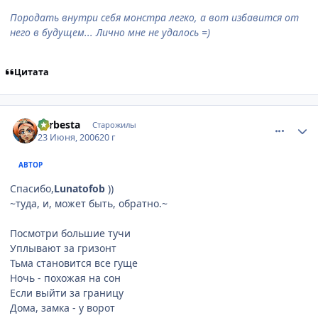
Породать внутри себя монстра легко, а вот избавится от
него в будущем... Лично мне не удалось =)
Цитата
comment_1224355
Статистика автора
Larbesta
Старожилы
23 Июня, 2006
20 г
АВТОР
Спасибо,
Lunatofob
))
~туда, и, может быть, обратно.~
Посмотри большие тучи
Уплывают за гризонт
Тьма становится все гуще
Ночь - похожая на сон
Если выйти за границу
Дома, замка - у ворот