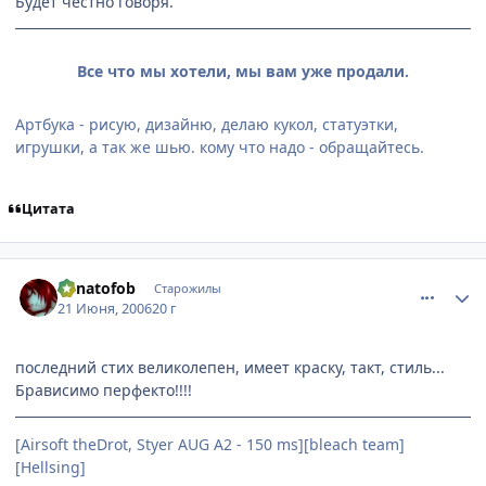
Будет честно говоря.
Все что мы хотели, мы вам уже продали.
Артбука - рисую, дизайню, делаю кукол, статуэтки,
игрушки, а так же шью. кому что надо - обращайтесь.
Цитата
comment_1216040
Статистика автора
Lunatofob
Старожилы
21 Июня, 2006
20 г
последний стих великолепен, имеет краску, такт, стиль...
Брависимо перфекто!!!!
[Airsoft theDrot, Styer AUG A2 - 150 ms][bleach team]
[Hellsing]