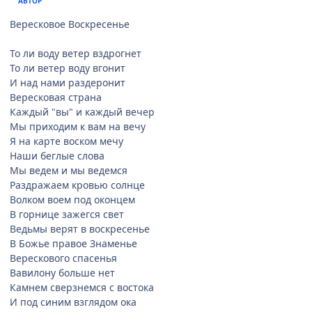
АВТОР
Вересковое Воскресенье
То ли воду ветер вздрогнет
То ли ветер воду вгонит
И над нами раздеронит
Вересковая страна
Каждый "вы" и каждый вечер
Мы приходим к вам на вечу
Я на карте воском мечу
Наши беглые слова
Мы ведем и мы ведемся
Раздражаем кровью солнце
Волком воем под оконцем
В горнице зажегся свет
Ведьмы верят в воскресенье
В Божье правое Знаменье
Верескового спасенья
Вавилону больше нет
Камнем сверзнемся с востока
И под синим взглядом ока