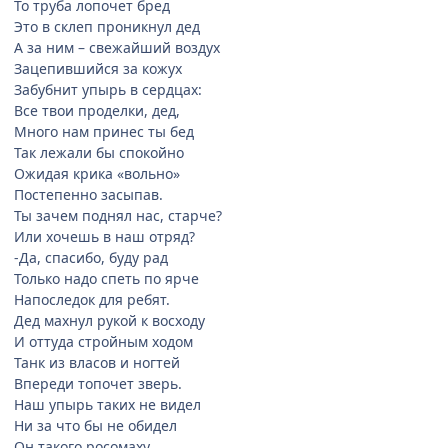
То труба лопочет бред
Это в склеп проникнул дед
А за ним – свежайший воздух
Зацепившийся за кожух
Забубнит упырь в сердцах:
Все твои проделки, дед,
Много нам принес ты бед
Так лежали бы спокойно
Ожидая крика «вольно»
Постепенно засыпав.
Ты зачем поднял нас, старче?
Или хочешь в наш отряд?
-Да, спасибо, буду рад
Только надо спеть по ярче
Напоследок для ребят.
Дед махнул рукой к восходу
И оттуда стройным ходом
Танк из власов и ногтей
Впереди топочет зверь.
Наш упырь таких не видел
Ни за что бы не обидел
Он такого росомаху