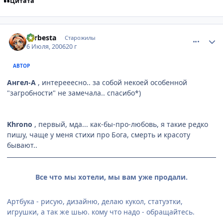
Цитата
comment_1267777
Статистика автора
Larbesta
Старожилы
6 Июля, 2006
20 г
АВТОР
Ангел-А
, интерееесно.. за собой некоей особенной
"загробности" не замечала.. спасибо*)
Khrono
, первый, мда... как-бы-про-любовь, я такие редко
пишу, чаще у меня стихи про Бога, смерть и красоту
бывают..
Все что мы хотели, мы вам уже продали.
Артбука - рисую, дизайню, делаю кукол, статуэтки,
игрушки, а так же шью. кому что надо - обращайтесь.