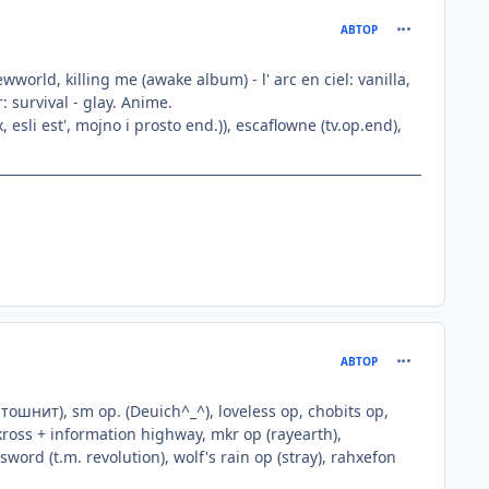
comment_115
АВТОР
ewworld, killing me (awake album) - l' arc en ciel: vanilla,
: survival - glay. Anime.
 esli est', mojno i prosto end.)), escaflowne (tv.op.end),
comment_115
АВТОР
 тошнит), sm op. (Deuich^_^), loveless op, chobits op,
kross + information highway, mkr op (rayearth),
sword (t.m. revolution), wolf's rain op (stray), rahxefon