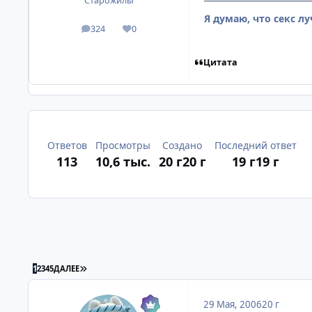
Старожилы
Я думаю, что секс лу
324
0
посты
Репутация
Цитата
Ответов
Просмотры
Создано
Последний ответ
113
10,6 тыс.
20 г
20 г
19 г
19 г
ПОСЛЕДНЯЯ СТРАНИЦА
1
2
3
4
5
ДАЛЕЕ
29 Мая, 2006
20 г