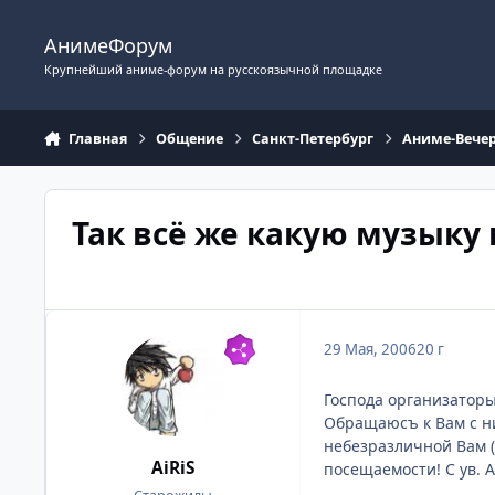
Перейти к содержимому
АнимеФорум
Крупнейший аниме-форум на русскоязычной площадке
Главная
Общение
Санкт-Петербург
Аниме-Вече
Так всё же какую музыку
29 Мая, 2006
20 г
Господа организаторы 
Обращаюсъ к Вам с н
небезразличной Вам (
AiRiS
посещаемости! С ув. А