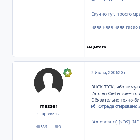
Скучно тут, просто мр
няяя няяя няяя гааао 
Цитата
2 Июня, 2006
20 г
BUCK TICK, ибо вижуал
L'arc en Ciel и кое-что 
Обязательно техно-бит 
messer
Отредактировано
Старожилы
[Animatsuri] [sOS] [NO
586
0
посты
Репутация