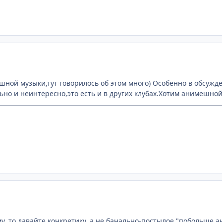
ной музыки,тут говорилось об этом много) Особенно в обсужд
ьно и неинтересно,это есть и в других клубах.Хотим анимешной
му, то давайте конкретику, а не банально-постылое "побольше 