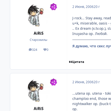
2 Июня, 2006
20 г
J-rock... Stay away, rea
u+k, miserable, oasis - 
.. Ex dream (x.tv.op.), 
AiRiS
Inuyasha op. Любой.
Старожилы
Я думаю, что секс лу
324
0
посты
Репутация
Цитата
2 Июня, 2006
20 г
...utena op. utena - to
champloo end, those who
nightwalker op. (buck-ti
AiRiS
op.