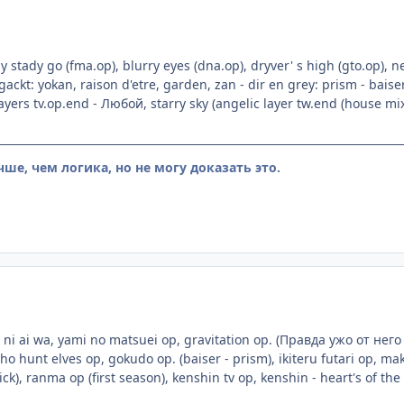
dy stady go (fma.op), blurry eyes (dna.op), dryver' s high (gto.op), n
gackt: yokan, raison d'etre, garden, zan - dir en grey: prism - baiser
slayers tv.op.end - Любой, starry sky (angelic layer tw.end (house mix,
чше, чем логика, но не могу доказать это.
ki ni ai wa, yami no matsuei op, gravitation op. (Правда ужо от него
 hunt elves op, gokudo op. (baiser - prism), ikiteru futari op, ma
ck), ranma op (first season), kenshin tv op, kenshin - heart's of the 