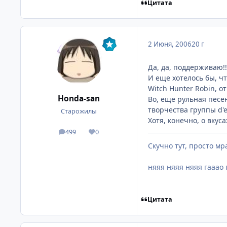
Цитата
2 Июня, 2006
20 г
Да, да, поддерживаю!!
И еще хотелось бы, ч
Witch Hunter Robin, о
Honda-san
Во, еще рульная песенк
творчества группы d'es
Старожилы
Хотя, конечно, о вкуса
499
0
посты
Репутация
Скучно тут, просто мр
няяя няяя няяя гааао 
Цитата