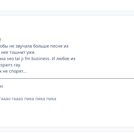
!
тобы не звучала больше песня из
т нее тошнит уже.
а seo tai ji fm business. И любое из
pairs ray.
х не спорят...
ак
гааао гааао пика пика пика