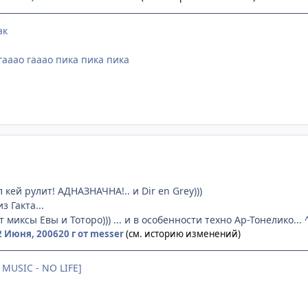
ак
гааао гааао пика пика пика
 кей рулит! АДНАЗНАЧНА!.. и Dir en Grey)))
из Гакта...
миксы Евы и Тоторо))) ... и в особенности техно Ар-Тонелико... 
2 Июня, 2006
20 г
от messer
(см. историю изменений)
 MUSIC - NO LIFE]