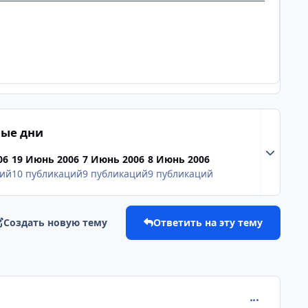
ые дни
Разверну
06
19 Июнь 2006
7 Июнь 2006
8 Июнь 2006
ций
10 публикаций
9 публикаций
9 публикаций
Создать новую тему
Ответить на эту тему
comment_114