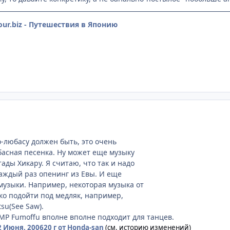
tour.biz - Путешествия в Японию
о-любасу должен быть, это очень
басная песенка. Ну может еще музыку
ады Хикару. Я считаю, что так и надо
аждый раз опенинг из Евы. И еще
узыки. Например, некоторая музыка от
гко подойти под медляк, например,
su(See Saw).
FMP Fumoffu вполне вполне подходит для танцев.
2 Июня, 2006
20 г
от Honda-san
(см. историю изменений)