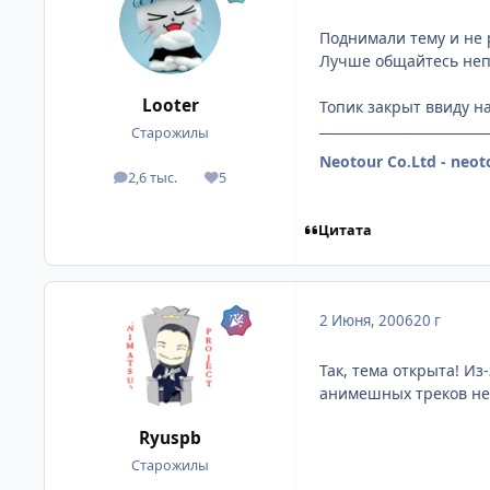
Поднимали тему и не р
Лучше общайтесь неп
Looter
Топик закрыт ввиду н
Старожилы
Neotour Co.Ltd - neo
2,6 тыс.
5
посты
Репутация
Цитата
2 Июня, 2006
20 г
Так, тема открыта! И
анимешных треков не 
Ryuspb
Старожилы