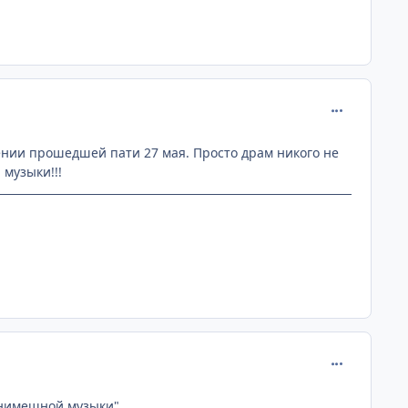
comment_115
ении прошедшей пати 27 мая. Просто драм никого не
 музыки!!!
comment_115
анимешной музыки".