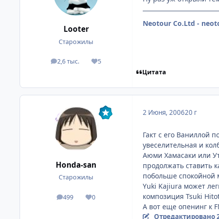
Neotour Co.Ltd - neo
Looter
Старожилы
2,6 тыс.
5
посты
Репутация
Цитата
2 Июня, 2006
20 г
Гакт с его Ваниллой п
увеселительная и кол
Аюми Хамасаки или Ут
Honda-san
продолжать ставить к
побольше спокойной м
Старожилы
Yuki Kajiura может ле
композиция Tsuki Hitot
499
0
посты
Репутация
А вот еще опенинг к 
Отредактировано