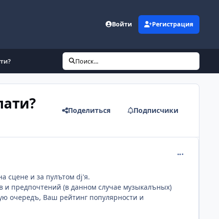
Войти
Регистрация
ти?
Поиск...
пати?
Поделиться
Подписчики
comment_114
а сцене и за пулътом dj'я.
 и предпочтений (в данном случае музыкалъных)
вую очередъ, Ваш рейтинг популярности и