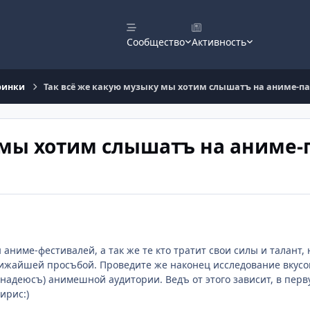
Сообщество
Активность
ринки
Так всё же какую музыку мы хотим слышатъ на аниме-па
 мы хотим слышатъ на аниме-
аниме-фестивалей, а так же те кто тратит свои силы и талант, н
ижайшей просъбой. Проведите же наконец исследование вкусов
надеюсъ) анимешной аудитории. Ведъ от этого зависит, в пер
ирис:)