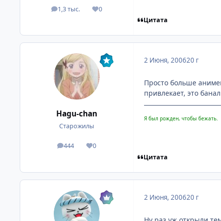
1,3 тыс.
0
посты
Репутация
Цитата
2 Июня, 2006
20 г
Просто больше анимеш
привлекает, это банал
Hagu-chan
Я был рожден, чтобы бежать.
Старожилы
444
0
посты
Репутация
Цитата
2 Июня, 2006
20 г
Ну раз уж открыли те