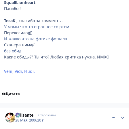
SquallLionheart
Пасибо!!
TecaK
, спасибо за комменты.
У мамы что-то странное со ртом...
Перекосило))))
И жалко что на фотике фоткала..
Сканера нима((
без обид
Какие обиды?? Ты что? Любая критика нужна. ИМХО
Veni, Vidi, Fludi.
[Невидимки]
Цитата
comment_1144523
Статистика автора
Milisante
Старожилы
28 Мая, 2006
20 г