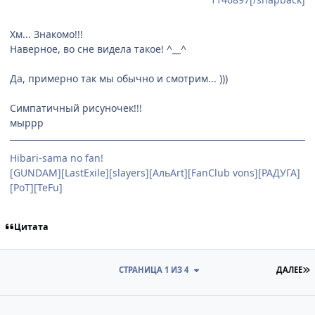
Хм... Знакомо!!!
Наверное, во сне видела такое! ^__^
Да, примерно так мы обычно и смотрим... )))
Симпатичный рисуночек!!!
мыррр
Hibari-sama no fan!
[GUNDAM][LastExile][slayers][АльArt][FanClub vons][РАДУГА]
[PoT][TeFu]
Цитата
П
СТРАНИЦА 1 ИЗ 4
ДАЛЕЕ