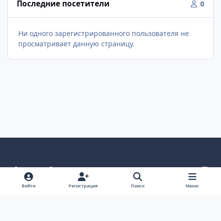
Последние посетители
0
Ни одного зарегистрированного пользователя не
просматривает данную страницу.
Светлый режим
Темный режим
Как в системе
v
k
Язык
Политика конфиденциальности
Войти
Регистрация
Поиск
Меню
Связаться с нами
Cookies
project25
Powered by
Invision Community