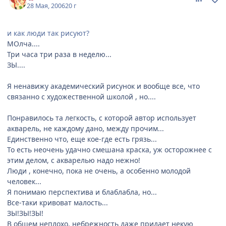
28 Мая, 2006
20 г
и как люди так рисуют?
МОлча....
Три часа три раза в неделю...
ЗЫ....
Я ненавижу академический рисунок и вообще все, что
связанно с художественной школой , но....
Понравилось та легкость, с которой автор использует
акварель, не каждому дано, между прочим...
Единственно что, еще кое-где есть грязь...
То есть неочень удачно смешана краска, уж осторожнее с
этим делом, с акварелью надо нежно!
Люди , конечно, пока не очень, а особенно молодой
человек...
Я понимаю перспектива и блаблабла, но...
Все-таки кривоват малость...
ЗЫ!ЗЫ!ЗЫ!
В общем неплохо, небрежность даже придает некую