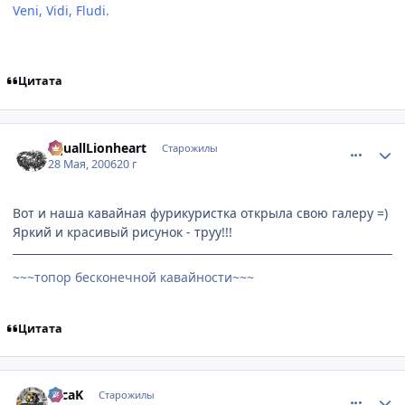
Veni, Vidi, Fludi.
[Невидимки]
Цитата
comment_1144083
Статистика автора
SquallLionheart
Старожилы
28 Мая, 2006
20 г
Вот и наша кавайная фурикуристка открыла свою галеру =)
Яркий и красивый рисунок - труу!!!
~~~топор бесконечной кавайности~~~
Цитата
comment_1144460
Статистика автора
TecaK
Старожилы