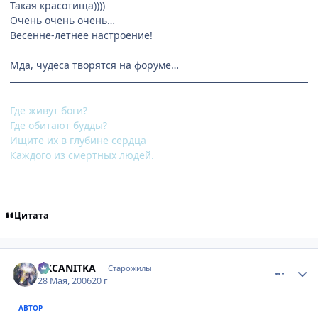
Такая красотища))))
Очень очень очень…
Весенне-летнее настроение!
Мда, чудеса творятся на форуме…
Где живут боги?
Где обитают будды?
Ищите их в глубине сердца
Каждого из смертных людей.
Цитата
comment_1143528
Статистика автора
OKCANITKA
Старожилы
28 Мая, 2006
20 г
АВТОР