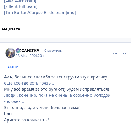
[Last Exile team]
[sillent Hill team]
[Tim Burton/Сorpse Bride team]img]
Цитата
comment_1143617
Статистика автора
OKCANITKA
Старожилы
28 Мая, 2006
20 г
АВТОР
Аль
, большое спасибо за конструктивную критику.
еще кое-где есть грязь...
Мну всё время за это ругают)) Будем исправляться)
Люди , конечно, пока не очень, а особенно молодой
человек...
Эт точно, люди у меня больная тема(
linu
Аригато за комменты!