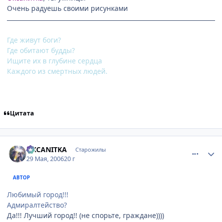
Очень радуешь своими рисунками
Где живут боги?
Где обитают будды?
Ищите их в глубине сердца
Каждого из смертных людей.
Цитата
comment_1148580
Статистика автора
OKCANITKA
Старожилы
29 Мая, 2006
20 г
АВТОР
Любимый город!!!
Адмиралтейство?
Да!!! Лучший город!! (не спорьте, граждане))))