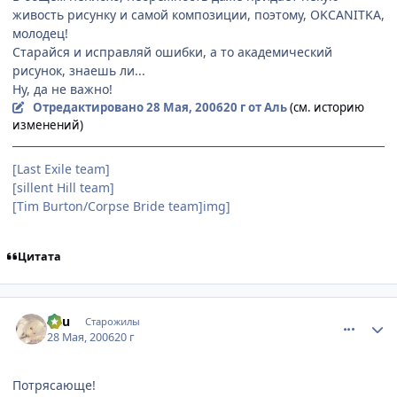
живость рисунку и самой композиции, поэтому, OKCANITKA,
молодец!
Старайся и исправляй ошибки, а то академический
рисунок, знаешь ли...
Ну, да не важно!
Отредактировано
28 Мая, 2006
20 г
от Аль
(см. историю
изменений)
[Last Exile team]
[sillent Hill team]
[Tim Burton/Сorpse Bride team]img]
Цитата
comment_1143521
Статистика автора
linu
Старожилы
28 Мая, 2006
20 г
Потрясающе!