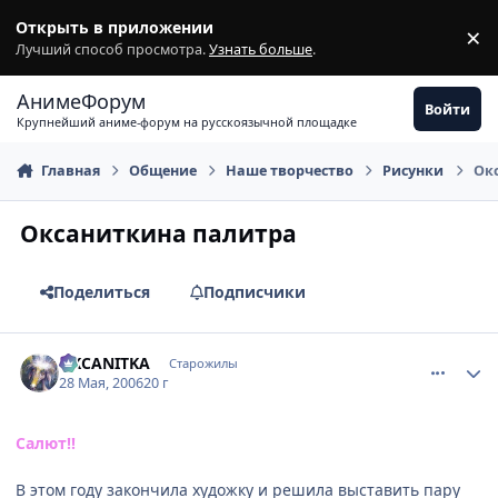
Перейти к содержимому
Открыть в приложении
×
З
Лучший способ просмотра.
Узнать больше
.
АнимеФорум
Войти
Крупнейший аниме-форум на русскоязычной площадке
Главная
Общение
Наше творчество
Рисунки
Ок
Оксаниткина палитра
Поделиться
Подписчики
comment_1143456
Статистика автора
OKCANITKA
Старожилы
28 Мая, 2006
20 г
Салют!!
В этом году закончила художку и решила выставить пару