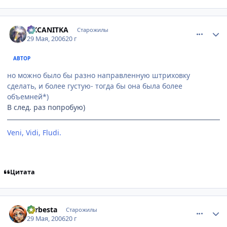
comment_1147162
Статистика автора
OKCANITKA
Старожилы
29 Мая, 2006
20 г
АВТОР
но можно было бы разно направленную штриховку
сделать, и более густую- тогда бы она была более
объемней*)
В след. раз попробую)
Veni, Vidi, Fludi.
[Невидимки]
Цитата
comment_1147195
Статистика автора
Larbesta
Старожилы
29 Мая, 2006
20 г