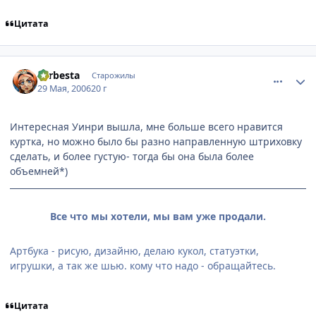
Цитата
comment_1147049
Статистика автора
Larbesta
Старожилы
29 Мая, 2006
20 г
Интересная Уинри вышла, мне больше всего нравится
куртка, но можно было бы разно направленную штриховку
сделать, и более густую- тогда бы она была более
объемней*)
Все что мы хотели, мы вам уже продали.
Артбука - рисую, дизайню, делаю кукол, статуэтки,
игрушки, а так же шью. кому что надо - обращайтесь.
Цитата