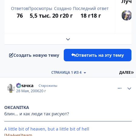
Лучш
Ответов
Просмотры
Создано
Последний ответ
76
5,5 тыс.
20 г
20 г
18 г
18 г
Развернуть обзор темы
Создать новую тему
Ответить на эту тему
П
СТРАНИЦА 1 ИЗ 4
ДАЛЕЕ
comment_1143494
Статистика автора
Миачка
Старожилы
28 Мая, 2006
20 г
OKCANITKA
блин... и как люди так рисуют?
A little bit of heaven, but a little bit of hell
[Мафия]team