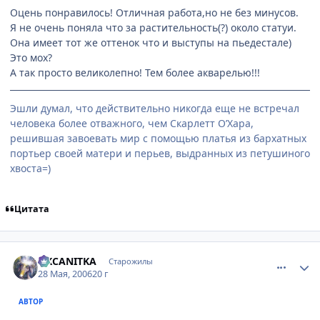
Оцень понравилось! Отличная работа,но не без минусов.
Я не очень поняла что за растительность(?) около статуи.
Она имеет тот же оттенок что и выступы на пьедестале)
Это мох?
А так просто великолепно! Тем более акварелью!!!
Эшли думал, что действительно никогда еще не встречал
человека более отважного, чем Скарлетт О’Хара,
решившая завоевать мир с помощью платья из бархатных
портьер своей матери и перьев, выдранных из петушиного
хвоста=)
Цитата
comment_1144559
Статистика автора
OKCANITKA
Старожилы
28 Мая, 2006
20 г
АВТОР