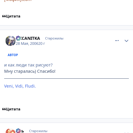
Цитата
comment_1143501
Статистика автора
OKCANITKA
Старожилы
28 Мая, 2006
20 г
АВТОР
и как люди так рисуют?
Мну старалась) Спасибо!
Veni, Vidi, Fludi.
[Невидимки]
Цитата
comment_1143520
Статистика автора
Аль
Старожилы