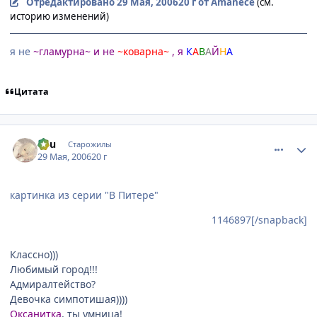
Отредактировано
29 Мая, 2006
20 г
от Amanece
(см.
историю изменений)
я не
~гламурна~ и не
~коварна~
, я
К
А
В
А
Й
Н
А
Цитата
comment_1148517
Статистика автора
linu
Старожилы
29 Мая, 2006
20 г
картинка из серии "В Питере"
1146897[/snapback]
Классно)))
Любимый город!!!
Адмиралтейство?
Девочка симпотишая))))
Оксанитка
, ты умница!