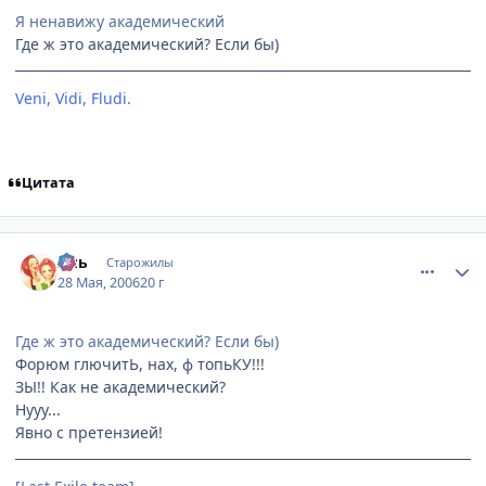
Я ненавижу академический
Где ж это академический? Если бы)
Veni, Vidi, Fludi.
[Невидимки]
Цитата
comment_1143562
Статистика автора
Аль
Старожилы
28 Мая, 2006
20 г
Где ж это академический? Если бы)
Форюм глючитЬ, нах, ф топьКУ!!!
ЗЫ!! Как не академический?
Нууу...
Явно с претензией!