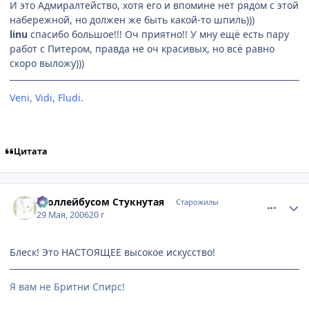
И это Адмиралтейство, хотя его и впомине нет рядом с этой
набережной, но должен же быть какой-то шпиль)))
linu
спасибо большое!!! Оч приятно!! У мну ещё есть пару
работ с Питером, правда не оч красивых, но всё равно
скоро выложу)))
Veni, Vidi, Fludi.
[Невидимки]
Цитата
comment_1148635
Статистика автора
Троллейбусом Стукнутая
Старожилы
29 Мая, 2006
20 г
Блеск! Это НАСТОЯЩЕЕ высокое искусство!
Я вам не Бритни Спирс!