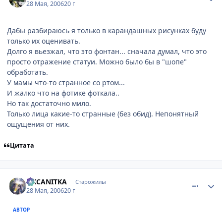
28 Мая, 2006
20 г
Дабы разбираюсь я только в карандашных рисунках буду
только их оценивать.
Долго я вьезжал, что это фонтан... сначала думал, что это
просто отражение статуи. Можно было бы в "шопе"
обработать.
У мамы что-то странное со ртом...
И жалко что на фотике фоткала..
Но так достаточно мило.
Только лица какие-то странные (без обид). Непонятный
ощущения от них.
Цитата
comment_1144514
Статистика автора
OKCANITKA
Старожилы
28 Мая, 2006
20 г
АВТОР