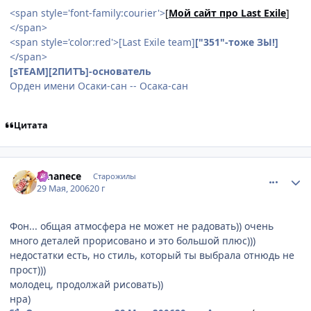
<span style='font-family:courier'>
[
Мой сайт про Last Exile
]
</span>
<span style='color:red'>[Last Exile team]
["351"-тоже ЗЫ!]
</span>
[sTEAM][2ПИТЪ]-основатель
Орден имени Осаки-сан -- Осака-сан
Цитата
comment_1148335
Статистика автора
Amanece
Старожилы
29 Мая, 2006
20 г
Фон... общая атмосфера не может не радовать)) очень
много деталей прорисовано и это большой плюс)))
недостатки есть, но стиль, который ты выбрала отнюдь не
прост)))
молодец, продолжай рисовать))
нра)