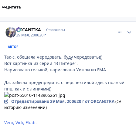
Цитата
comment_1146897
Статистика автора
OKCANITKA
Старожилы
29 Мая, 2006
20 г
АВТОР
Так-с, обещала чередовать, буду чередовать)))
Вот картинка из серии "В Питере".
Нарисовано гелькой, нарисована Уинри из FMA.
Да, забыла предупредить: с перспективой здесь полный
ппц, как и с линиями))
Отредактировано
29 Мая, 2006
20 г
от OKCANITKA
(см.
историю изменений)
Veni, Vidi, Fludi.
[Невидимки]