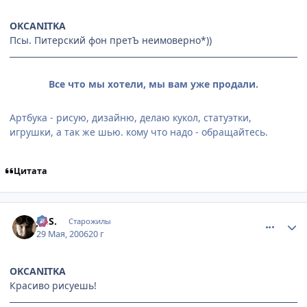
OKCANITKA
Псы. Питерский фон претЪ неимоверно*))
Все что мы хотели, мы вам уже продали.
Артбука - рисую, дизайню, делаю кукол, статуэтки,
игрушки, а так же шью. кому что надо - обращайтесь.
Цитата
comment_1147936
Статистика автора
Jo.S.
Старожилы
29 Мая, 2006
20 г
OKCANITKA
Красиво рисуешь!