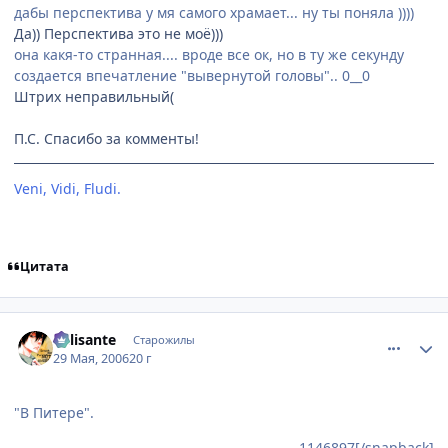
дабы перспектива у мя самого храмает... ну ты поняла ))))
Да)) Перспектива это не моё)))
она какя-то странная.... вроде все ок, но в ту же секунду
создается впечатление "вывернутой головы".. 0__0
Штрих неправильный(
П.С. Спасибо за комменты!
Veni, Vidi, Fludi.
[Невидимки]
Цитата
comment_1149229
Статистика автора
Milisante
Старожилы
29 Мая, 2006
20 г
"В Питере".
1146897[/snapback]