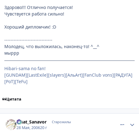
Здорово!!! Отлично получается!
Чувствуется работа сильно!
Хороший дипломчик! :D
-------------------------------
Молодец, что выложилась, наконец-то! ^__^
мыррр
Hibari-sama no fan!
[GUNDAM][LastExile][slayers][АльArt][FanClub vons][РАДУГА]
[PoT][TeFu]
Цитата
comment_1144530
Статистика автора
Aisat_Sanavor
Старожилы
28 Мая, 2006
20 г