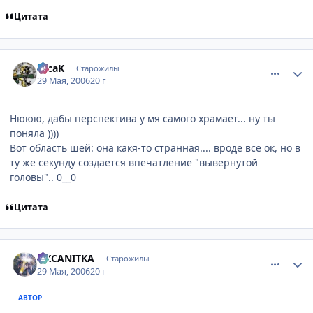
Цитата
comment_1148925
Статистика автора
TecaK
Старожилы
29 Мая, 2006
20 г
Нююю, дабы перспектива у мя самого храмает... ну ты
поняла ))))
Вот область шей: она какя-то странная.... вроде все ок, но в
ту же секунду создается впечатление "вывернутой
головы".. 0__0
Цитата
comment_1149094
Статистика автора
OKCANITKA
Старожилы
29 Мая, 2006
20 г
АВТОР