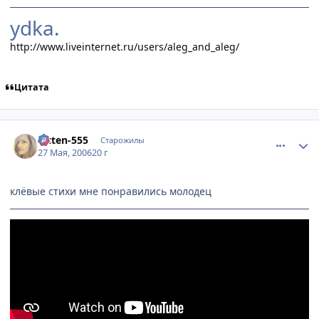
ydka.
http://www.liveinternet.ru/users/aleg_and_aleg/
Цитата
comment_1139102
Статистика автора
Kitten-555
Старожилы
27 Мая, 2006
20 г
клёвые стихи мне понравились молодец