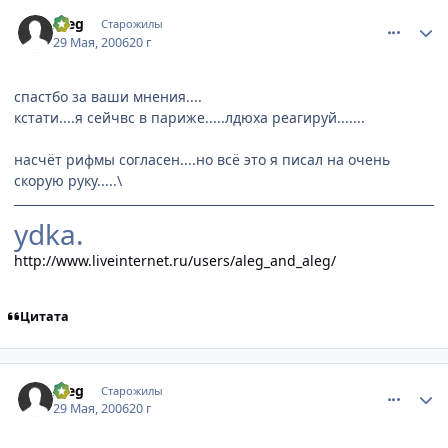
comment_1146487
Статистика автора
Aleg
Старожилы
29 Мая, 2006
20 г
спастбо за ваши мнения....
кстати....я сейчвс в париже.....лдюха реагируй.......
насчёт рифмы согласен....но всё это я писал на очень
скорую руку.....\
ydka.
http://www.liveinternet.ru/users/aleg_and_aleg/
Цитата
comment_1146516
Статистика автора
Aleg
Старожилы
29 Мая, 2006
20 г