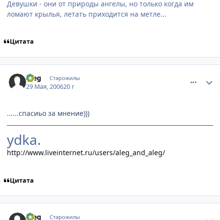
Девушки - они от природы ангелы, но только когда им
ломают крылья, летать приходится на метле...
Цитата
comment_1146775
Статистика автора
Aleg
Старожилы
29 Мая, 2006
20 г
......спасиьо за мнение)))
ydka.
http://www.liveinternet.ru/users/aleg_and_aleg/
Цитата
comment_1146799
Статистика автора
Aleg
Старожилы