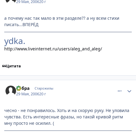
29 Мая, 2006
20 г
а почему нас так мало в этм разделе?? а ну всем стихи
писать...ВПЕРЁД
ydka.
http://www.liveinternet.ru/users/aleg_and_aleg/
Цитата
comment_1146719
Статистика автора
Кобра
Старожилы
29 Мая, 2006
20 г
чесно - не понравилось. Хоть и на скорую руку. Не уловила
чувства. Есть интересные фразы, но такой кривой ритм
мну просто не осилил. (