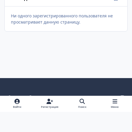
Ни одного зарегистрированного пользователя не
просматривает данную страницу.
Светлый режим
Темный режим
Как в системе
v
k
Язык
Политика конфиденциальности
Войти
Регистрация
Поиск
Меню
Связаться с нами
Cookies
project25
Powered by
Invision Community