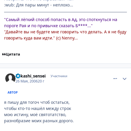
:wub: Для пары минут - неплохо...
"Самый лёгкий способ попасть в Ад, это споткнуться на
пороге Рая и по привычке сказать Б****..."
"Давайте вы не будете мне говорить что делать. А я не буду
говорить куда вам идти." (с) Nenny...
Цитата
comment_1138539
Статистика автора
Kakashi_sensei
Участники
26 Мая, 2006
20 г
АВТОР
я пишу для тогоч чтоб остаться,
чтобы кто-то нашёл между строк
мою истину, моё святотатство,
разнобразие моих разных дорого.