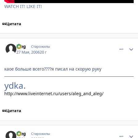
WATCH IT! LIKE IT!
Цитата
comment_1139103
Статистика автора
Aleg
Старожилы
27 Мая, 2006
20 г
каое больше всего????я писал на скорую руку
ydka.
http://www.liveinternet.ru/users/aleg_and_aleg/
Цитата
comment_1139124
Статистика автора
Aleg
Старожилы