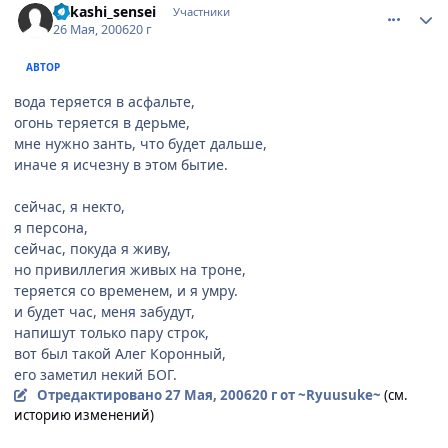
Kakashi_sensei
Участники
26 Мая, 2006
20 г
АВТОР
вода теряется в асфальте,
огонь теряется в дерьме,
мне нужно занть, что будет дальше,
иначе я исчезну в этом бытие.
сейчас, я некто,
я персона,
сейчас, покуда я живу,
но привиллегия живых на троне,
теряется со временем, и я умру.
и будет час, меня забудут,
напишут только пару строк,
вот был такой Алег Коронный,
его заметил некий БОГ.
Отредактировано
27 Мая, 2006
20 г
от ~Ryuusuke~
(см.
историю изменений)