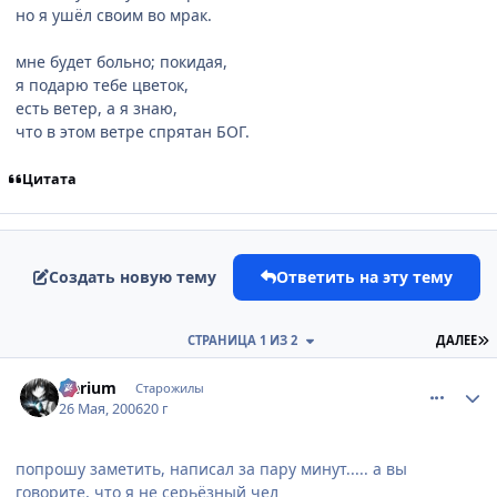
но я ушёл своим во мрак.
мне будет больно; покидая,
я подарю тебе цветок,
есть ветер, а я знаю,
что в этом ветре спрятан БОГ.
Цитата
Создать новую тему
Ответить на эту тему
П
СТРАНИЦА 1 ИЗ 2
ДАЛЕЕ
comment_1138517
Статистика автора
Nerium
Старожилы
26 Мая, 2006
20 г
попрошу заметить, написал за пару минут..... а вы
говорите, что я не серьёзный чел