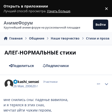
Перейти к содержимому
Открыть в приложении
×
З
Лучший способ просмотра.
Узнать больше
.
АнимеФорум
Войти
Крупнейший аниме-форум на русскоязычной площадке
Главная
Общение
Наше творчество
Стихи и проза
АЛЕГ-НОРМАЛЬНЫЕ стихи
Поделиться
Подписчики
comment_1138507
Статистика автора
Kakashi_sensei
Участники
26 Мая, 2006
20 г
мне снились сны: паденье вавилона,
и я терялся в этих снах,
мечтал уйти чужим героем,