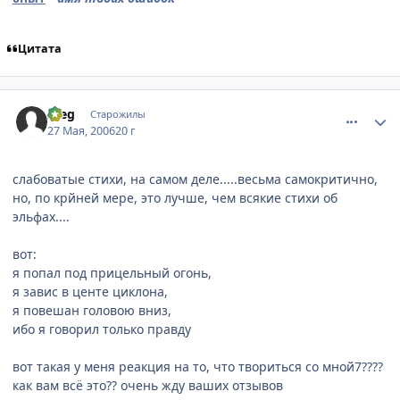
Цитата
comment_1138955
Статистика автора
Aleg
Старожилы
27 Мая, 2006
20 г
слабоватые стихи, на самом деле.....весьма самокритично,
но, по крйней мере, это лучше, чем всякие стихи об
эльфах....
вот:
я попал под прицельный огонь,
я завис в центе циклона,
я повешан головою вниз,
ибо я говорил только правду
вот такая у меня реакция на то, что твориться со мной7????
как вам всё это?? очень жду ваших отзывов