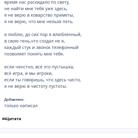
время нас раскидало по свету,
не найти мне тебя уже здесь,
я не верю в коварство приметы,
я не верю, что мне нельзя петь.
я люблю, до сих пор я влюбленный,
в свою тень,что создал не я,
каждый стук и звонок телефонный
позволяет понять мне тебя.
если ченстно, всё это пустышка,
всё игра, и мы игроки,
если ты говоришь, что здесь чисто,
я не верю в чистоту пустоты.
Добавлено:
только написал
Цитата
comment_1138564
Статистика автора