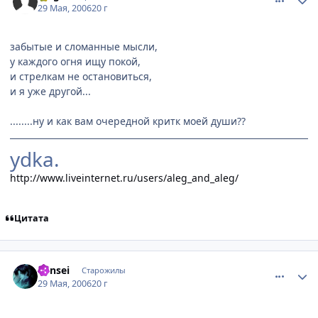
29 Мая, 2006
20 г
забытые и сломанные мысли,
у каждого огня ищу покой,
и стрелкам не остановиться,
и я уже другой...
........ну и как вам очередной критк моей души??
ydka.
http://www.liveinternet.ru/users/aleg_and_aleg/
Цитата
comment_1147710
Статистика автора
Kensei
Старожилы
29 Мая, 2006
20 г