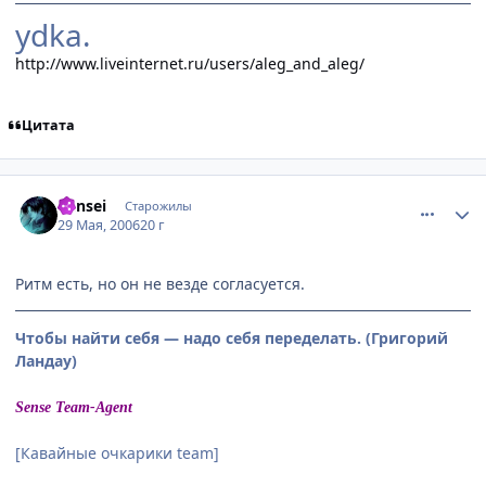
ydka.
http://www.liveinternet.ru/users/aleg_and_aleg/
Цитата
comment_1147778
Статистика автора
Kensei
Старожилы
29 Мая, 2006
20 г
Ритм есть, но он не везде согласуется.
Чтобы найти себя — надо себя переделать. (Григорий
Ландау)
Sense Team-Agent
[Кавайные очкарики team]