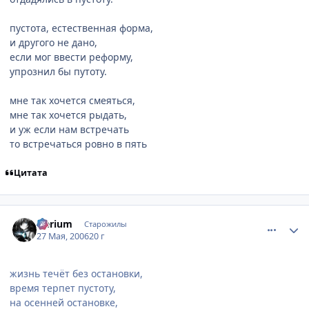
пустота, естественная форма,
и другого не дано,
если мог ввести реформу,
упрознил бы путоту.
мне так хочется смеяться,
мне так хочется рыдать,
и уж если нам встречать
то встречаться ровно в пять
Цитата
comment_1138571
Статистика автора
Nerium
Старожилы
27 Мая, 2006
20 г
жизнь течёт без остановки,
время терпет пустоту,
на осенней остановке,