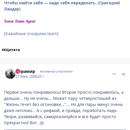
Чтобы найти себя — надо себя переделать. (Григорий
Ландау)
Sense Team-Agent
[Кавайные очкарики team]
Цитата
comment_1139454
Статистика автора
Фарамир
Активные участники
27 Мая, 2006
20 г
Первое очень понравилось! Второе просто понравилось, а
дальше... Ну не очень... Может пару четверостишей из
"Жизнь течет без остановки..."... Но для пары минут очень
даже неплохо... А с рифмой, и правда, поработать надо.
Твори, развивайся, самореализуйся и все будет просто
прекрастно! Вот...)))