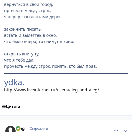
вернуться в свой город,
прочесть между строк,
я перерезан лентами дорог.
закончить писать,
встать и вылеттеь в окно,
что было вчера, то снимут в кино.
открыть книгу ту,
что я тебе дал,
прочесть между строк, понять, кто был прав.
ydka.
http://www.liveinternet.ru/users/aleg_and_aleg/
Цитата
comment_1146627
Статистика автора
Aleg
Старожилы