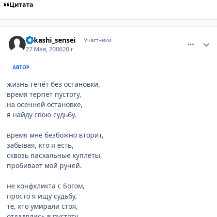
Цитата
comment_1138567
Статистика автора
Kakashi_sensei
Участники
27 Мая, 2006
20 г
АВТОР
жизнь течёт без остановки,
время терпет пустоту,
на осенней остановке,
я найду свою судьбу.
время мне безбожно вторит,
забывая, кто я есть,
сквозь пасхальные куплеты,
пробивает мой ручей.
не конфкликта с Богом,
просто я ищу судьбу,
те, кто умирали стоя,
отдадялись в пустоту.