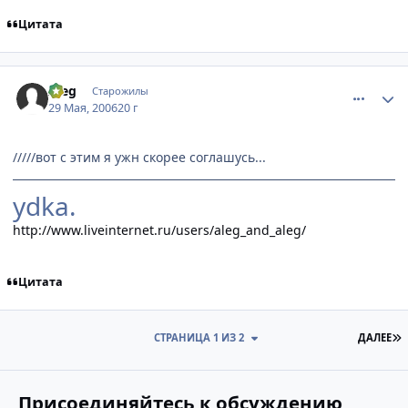
Цитата
comment_1147783
Статистика автора
Aleg
Старожилы
29 Мая, 2006
20 г
/////вот с этим я ужн скорее соглашусь...
ydka.
http://www.liveinternet.ru/users/aleg_and_aleg/
Цитата
П
СТРАНИЦА 1 ИЗ 2
ДАЛЕЕ
Присоединяйтесь к обсуждению