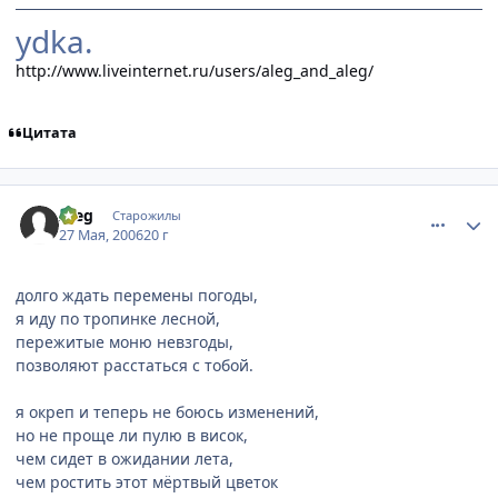
ydka.
http://www.liveinternet.ru/users/aleg_and_aleg/
Цитата
comment_1139034
Статистика автора
Aleg
Старожилы
27 Мая, 2006
20 г
долго ждать перемены погоды,
я иду по тропинке лесной,
пережитые моню невзгоды,
позволяют расстаться с тобой.
я окреп и теперь не боюсь изменений,
но не проще ли пулю в висок,
чем сидет в ожидании лета,
чем ростить этот мёртвый цветок