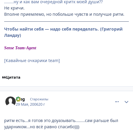
........ну и как вам очередной критк моей души??
Не кричи.
Вполне приемлемо, но побольше чувств и получше ритм.
Чтобы найти себя — надо себя переделать. (Григорий
Ландау)
Sense Team-Agent
[Кавайные очкарики team]
Цитата
comment_1147749
Статистика автора
Aleg
Старожилы
29 Мая, 2006
20 г
ритм есть...я готов это доуазывать........сам рагьше был
ударником...но всё равно спасибо))))