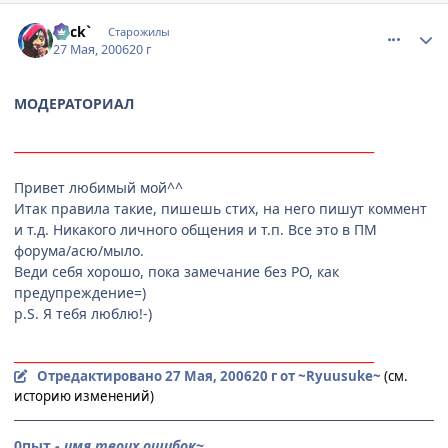
comment_1138924
Статистика автора
Beck`
Старожилы
27 Мая, 2006
20 г
МОДЕРАТОРИАЛ
____________________________________________________________
Привет любимый мой^^
Итак правила такие, пишешь стих, на него пишут коммент
и т.д. Никакого личного общения и т.п. Все это в ПМ
форума/асю/мыло.
Веди себя хорошо, пока замечание без РО, как
предупреждение=)
p.S. Я тебя люблю!-)
____________________________________________________________
Отредактировано
27 Мая, 2006
20 г
от ~Ryuusuke~
(см.
историю изменений)
0пыт
-
имя твоих ошибок~