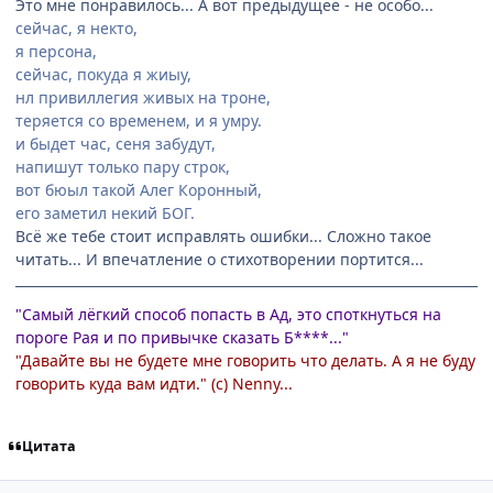
Это мне понравилось... А вот предыдущее - не особо...
сейчас, я некто,
я персона,
сейчас, покуда я жиыу,
нл привиллегия живых на троне,
теряется со временем, и я умру.
и быдет час, сеня забудут,
напишут только пару строк,
вот бюыл такой Алег Коронный,
его заметил некий БОГ.
Всё же тебе стоит исправлять ошибки... Сложно такое
читать... И впечатление о стихотворении портится...
"Самый лёгкий способ попасть в Ад, это споткнуться на
пороге Рая и по привычке сказать Б****..."
"Давайте вы не будете мне говорить что делать. А я не буду
говорить куда вам идти." (с) Nenny...
Цитата