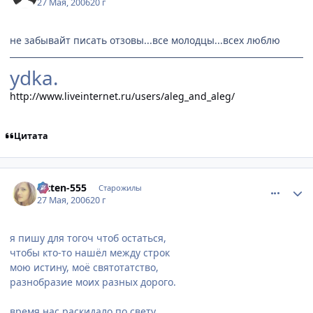
27 Мая, 2006
20 г
не забывайт писать отзовы...все молодцы...всех люблю
ydka.
http://www.liveinternet.ru/users/aleg_and_aleg/
Цитата
comment_1139129
Статистика автора
Kitten-555
Старожилы
27 Мая, 2006
20 г
я пишу для тогоч чтоб остаться,
чтобы кто-то нашёл между строк
мою истину, моё святотатство,
разнобразие моих разных дорого.
время нас раскидало по свету,