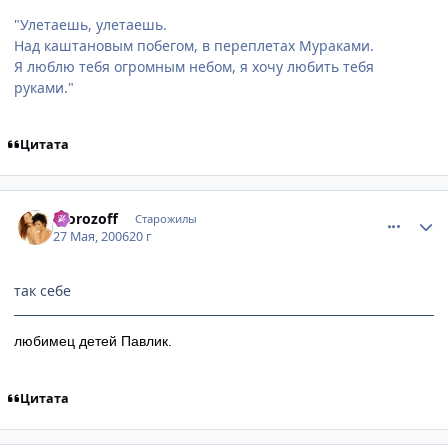
"Улетаешь, улетаешь.
Над каштановым побегом, в переплетах Мураками.
Я люблю тебя огромным небом, я хочу любить тебя
руками."
Цитата
comment_1139660
Статистика автора
morozoff
Старожилы
27 Мая, 2006
20 г
так себе
любимец детей Павлик.
Цитата