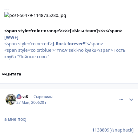
---
<span style='color:orange'>>>>[кЫсы team]<<<</span>
[WWF]
<span style='color:red'>
J-Rock forever!!!
</span>
<span style='color:blue'>"YnoA"seki-no kyaku</span> Гость
клуба "Яойные совы"
Цитата
comment_1140340
Статистика автора
TecaK
Старожилы
27 Мая, 2006
20 г
а мне пох)
1138809[/snapback]