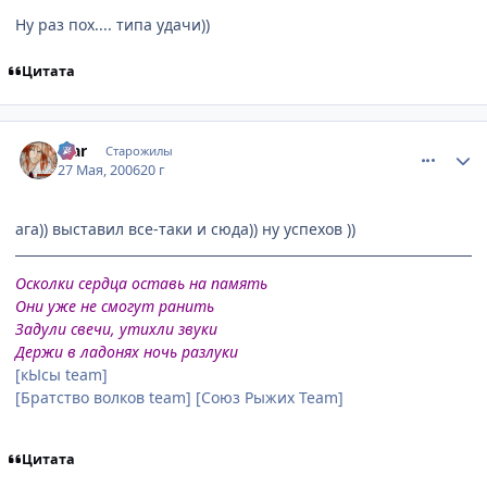
Ну раз пох.... типа удачи))
Цитата
comment_1141068
Статистика автора
ikar
Старожилы
27 Мая, 2006
20 г
ага)) выставил все-таки и сюда)) ну успехов ))
Осколки сердца оставь на память
Они уже не смогут ранить
Задули свечи, утихли звуки
Держи в ладонях ночь разлуки
[кЫсы team]
[Братство волков team] [Союз Рыжих Team]
Цитата