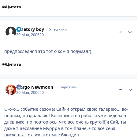
Цитата
comment_1146055
Статистика автора
Amatory boy
Участники
29 Мая, 2006
20 г
предпоследняя это тот о ком я подумал?)
Цитата
comment_1146275
Статистика автора
Margo Newmoon
Старожилы
29 Мая, 2006
20 г
О-о-о... событие сезона! Сайки открыл свою галерею... во-
первых, поздравляю! Большинство работ я уже видела в
дневнике, но повторюсь, что все очень круто!!!))) Сай, ты
даже тщеславнее Муррра в том плане, что все себя
рисуешь... ох, уж этот мне блондин...