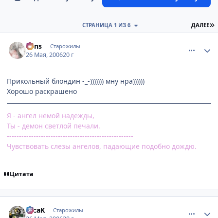
П
СТРАНИЦА 1 ИЗ 6
ДАЛЕЕ
comment_1138099
Статистика автора
vons
Старожилы
26 Мая, 2006
20 г
Прикольный блондин -_-))))))) мну нра))))))
Хорошо раскрашено
Я - ангел немой надежды,
Ты - демон светлой печали.
----------------------------------------------------
Чувствовать слезы ангелов, падающие подобно дождю.
Цитата
comment_1138298
Статистика автора
TecaK
Старожилы