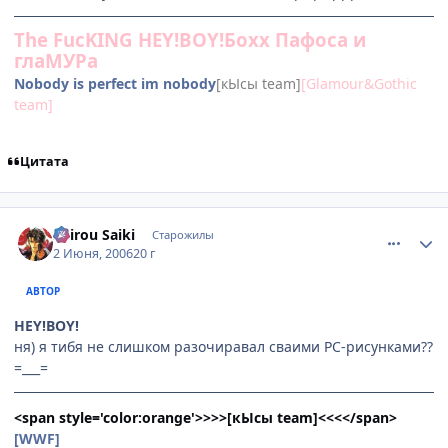
The FucKING HEY!BOY!Бохх Пафоса и
глаМУРа
Nobody is perfeсt im nobody
[кЫсы team]
[Glamour&Gothic
team]
Цитата
comment_1154366
Статистика автора
Shirou Saiki
Старожилы
2 Июня, 2006
20 г
АВТОР
HEY!BOY!
ня) я тибя не слишком разочиравал сваими PC-рисунками??
=___=
<span style='color:orange'>>>>[кЫсы team]<<<</span>
[WWF]