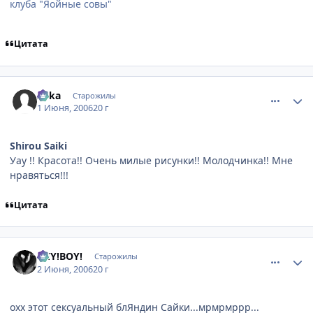
клуба "Яойные совы"
Цитата
comment_1151881
Статистика автора
Aska
Старожилы
1 Июня, 2006
20 г
Shirou Saiki
Уау !! Красота!! Очень милые рисунки!! Молодчинка!! Мне
нравяться!!!
Цитата
comment_1153504
Статистика автора
HEY!BOY!
Старожилы
2 Июня, 2006
20 г
охх этот сексуальный блЯндин Сайки...мрмрмррр...