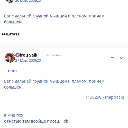
26 Мая, 2006
20 г
Баг с дальней грудной мышцей и плечом, причем
большой.
Цитата
comment_1138809
Статистика автора
Shirou Saiki
Старожилы
27 Мая, 2006
20 г
АВТОР
Баг с дальней грудной мышцей и плечом, причем
большой.
1138298[/snapback]
а мне пох)
с кистью там вообще писец. :lol: