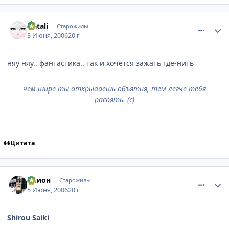
comment_1158659
Статистика автора
Natali
Старожилы
3 Июня, 2006
20 г
няу няу.. фантастика.. так и хочется зажать где-нить
чем шире ты открываешь объятия, тем легче тебя
распять. (с)
Цитата
comment_1166957
Статистика автора
Элион
Старожилы
5 Июня, 2006
20 г
Shirou Saiki