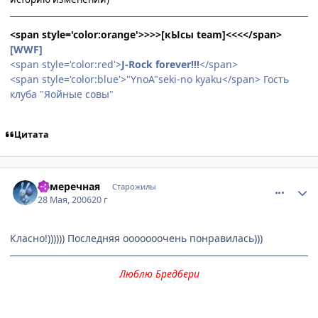
<span style='color:orange'>>>>[кЫсы team]<<<</span>
[WWF]
<span style='color:red'>
J-Rock forever!!!
</span>
<span style='color:blue'>"YnoA"seki-no kyaku</span> Гость
клуба "Яойные совы"
Цитата
comment_1144334
Статистика автора
Сумеречная
Старожилы
28 Мая, 2006
20 г
Класно!)))))) Последняя ооооооочень понравилась)))
Люблю Бредбери