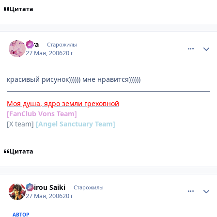
Цитата
comment_1139325
Статистика автора
kira
Старожилы
27 Мая, 2006
20 г
красивый рисунок)))))) мне нравится))))))
Моя душа, ядро земли греховной
[FanClub Vons Team]
[X team]
[Angel Sanctuary Team]
Цитата
comment_1139866
Статистика автора
Shirou Saiki
Старожилы
27 Мая, 2006
20 г
АВТОР