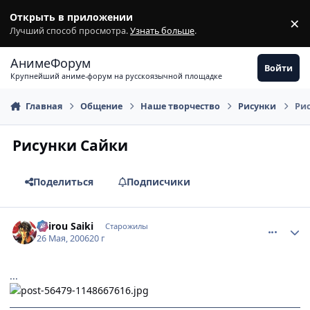
Перейти к содержимому
Открыть в приложении
×
З
Лучший способ просмотра.
Узнать больше
.
АнимеФорум
Войти
Крупнейший аниме-форум на русскоязычной площадке
Главная
Общение
Наше творчество
Рисунки
Ри
Рисунки Сайки
Поделиться
Подписчики
comment_1137617
Статистика автора
Shirou Saiki
Старожилы
26 Мая, 2006
20 г
...