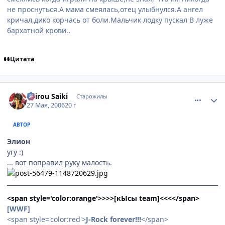
не проснуться.А мама смеялась,отец улыбнулся.А ангел
кричал,дико корчась от боли.Мальчик лодку пускал В луже
бархатной крови..
Цитата
comment_1139237
Статистика автора
Shirou Saiki
Старожилы
27 Мая, 2006
20 г
АВТОР
Элион
угу :)
... вот поправил руку малость.
<span style='color:orange'>>>>[кЫсы team]<<<</span>
[WWF]
<span style='color:red'>
J-Rock forever!!!
</span>