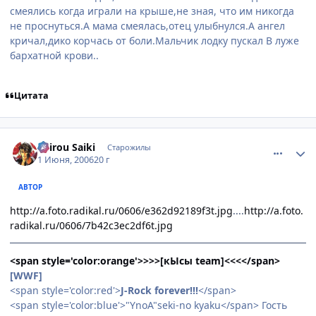
смеялись когда играли на крыше,не зная, что им никогда
не проснуться.А мама смеялась,отец улыбнулся.А ангел
кричал,дико корчась от боли.Мальчик лодку пускал В луже
бархатной крови..
Цитата
comment_1151875
Статистика автора
Shirou Saiki
Старожилы
1 Июня, 2006
20 г
АВТОР
http://a.foto.radikal.ru/0606/e362d92189f3t.jpg
....
http://a.foto.
radikal.ru/0606/7b42c3ec2df6t.jpg
<span style='color:orange'>>>>[кЫсы team]<<<</span>
[WWF]
<span style='color:red'>
J-Rock forever!!!
</span>
<span style='color:blue'>"YnoA"seki-no kyaku</span> Гость