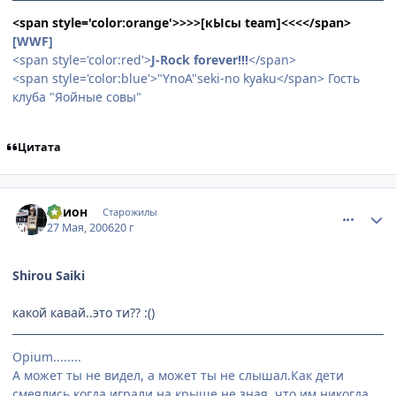
<span style='color:orange'>>>>[кЫсы team]<<<</span>
[WWF]
<span style='color:red'>
J-Rock forever!!!
</span>
<span style='color:blue'>"YnoA"seki-no kyaku</span> Гость
клуба "Яойные совы"
Цитата
comment_1139167
Статистика автора
Элион
Старожилы
27 Мая, 2006
20 г
Shirou Saiki
какой кавай..это ти?? :()
Opium........
А может ты не видел, а может ты не слышал.Как дети
смеялись когда играли на крыше,не зная, что им никогда