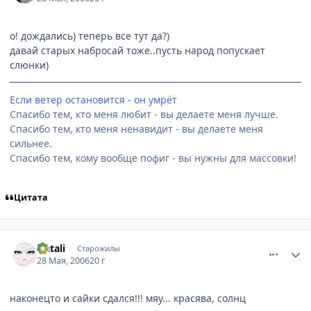
о! дождались) теперь все тут да?)
давай старых набросай тоже..пусть народ попускает
слюнки)
Если ветер остановится - он умрёт
Спасибо тем, кто меня любит - вы делаете меня лучше.
Спасибо тем, кто меня ненавидит - вы делаете меня
сильнее.
Спасибо тем, кому вообще пофиг - вы нужны для массовки!
Цитата
comment_1143302
Статистика автора
Natali
Старожилы
28 Мая, 2006
20 г
наконецто и сайки сдался!!! мяу... красява, солнц