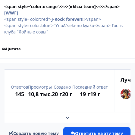
<span style='color:orange'>>>>[кЫсы team]<<<</span>
[WWF]
<span style='color:red'>
J-Rock forever!!!
</span>
<span style='color:blue'>"YnoA"seki-no kyaku</span> Гость
клуба "Яойные совы"
Цитата
Лучш
Ответов
Просмотры
Создано
Последний ответ
145
10,8 тыс.
20 г
20 г
19 г
19 г
Развернуть обзор темы
Создать новую тему
Ответить на эту тему