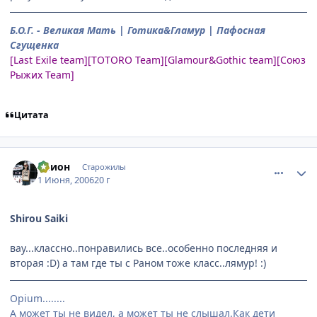
Б.О.Г. - Великая Мать | Готика&Гламур | Пафосная
Сгущенка
[Last Exile team][TOTORO Team][Glamour&Gothic team][Союз
Рыжих Team]
Цитата
comment_1149946
Статистика автора
Элион
Старожилы
1 Июня, 2006
20 г
Shirou Saiki
вау...классно..понравились все..особенно последняя и
вторая :D) а там где ты с Раном тоже класс..лямур! :)
Opium........
А может ты не видел, а может ты не слышал.Как дети