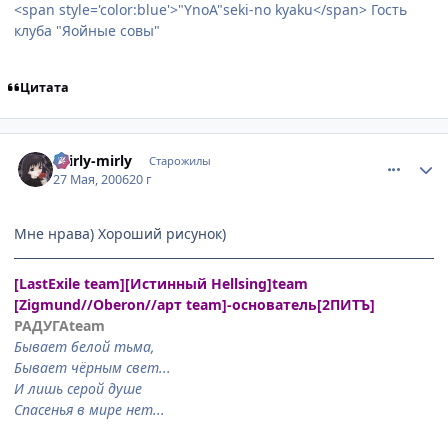
<span style='color:blue'>"YnoA"seki-no kyaku</span> Гость
клуба "Яойные совы"
Цитата
comment_1139240
Статистика автора
shirly-mirly
Старожилы
27 Мая, 2006
20 г
Мне нрава) Хороший рисунок)
[LastExile team][Истинный Hellsing]team
[Zigmund//Oberon//арт team]-основатель[2ПИТЪ]
РАДУГАteam
Бывает белой тьма,
Бывает чёрным свет...
И лишь серой душе
Спасенья в мире нет...