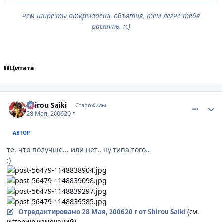
чем шире ты открываешь объятия, тем легче тебя
распять. (с)
Цитата
comment_1144167
Статистика автора
Shirou Saiki
Старожилы
28 Мая, 2006
20 г
АВТОР
те, что получше... или нет.. ну типа того..
:)
Отредактировано
28 Мая, 2006
20 г
от Shirou Saiki
(см.
историю изменений)