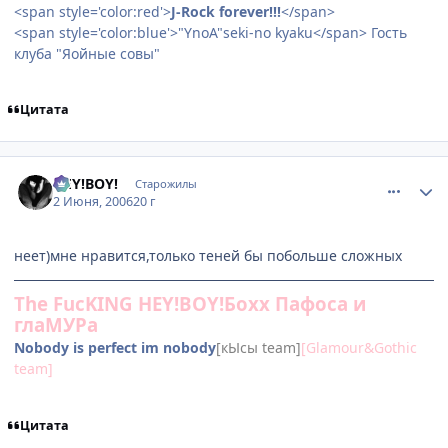
<span style='color:red'>
J-Rock forever!!!
</span>
<span style='color:blue'>"YnoA"seki-no kyaku</span> Гость
клуба "Яойные совы"
Цитата
comment_1154391
Статистика автора
HEY!BOY!
Старожилы
2 Июня, 2006
20 г
неет)мне нравится,только теней бы побольше сложных
The FucKING HEY!BOY!Бохх Пафоса и
глаМУРа
Nobody is perfeсt im nobody
[кЫсы team]
[Glamour&Gothic
team]
Цитата