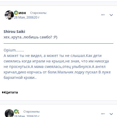
comment_1143229
Статистика автора
Элион
Старожилы
28 Мая, 2006
20 г
Shirou Saiki
хех..крута..любишь самбо? :P)
Opium........
А может ты не видел, а может ты не слышал.Как дети
смеялись когда играли на крыше,не зная, что им никогда
не проснуться.А мама смеялась,отец улыбнулся.А ангел
кричал,дико корчась от боли.Мальчик лодку пускал В луже
бархатной крови..
Цитата
comment_1143266
Статистика автора
ЯД
Старожилы
28 Мая, 2006
20 г