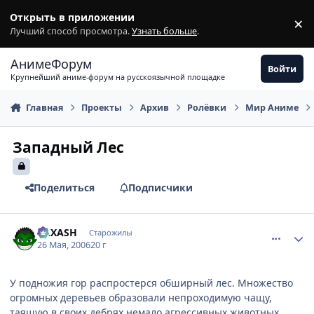
Перейти к содержимому
Открыть в приложении
×
З
Лучший способ просмотра.
Узнать больше
.
АнимеФорум
Войти
Крупнейший аниме-форум на русскоязычной площадке
Главная
Проекты
Архив
Ролёвки
Мир Аниме
Западный Лес
Поделиться
Подписчики
comment_1136235
Статистика автора
RAXASH
Старожилы
26 Мая, 2006
20 г
У подножия гор распростерся обширный лес. Множество
огромных деревьев образовали непроходимую чащу,
таящую в своих дебрях немало агрессивных животных.