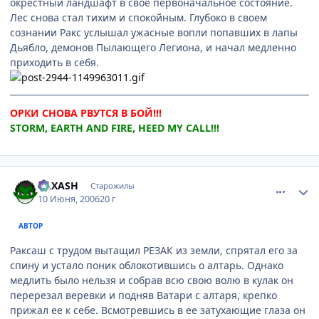
окрестный ландшафт в свое первоначальное состояние.
Лес снова стал тихим и спокойным. Глубоко в своем
сознании Ракс услышал ужасные вопли попавших в лапы
Дьябло, демонов Пылающего Легиона, и начал медленно
приходить в себя.
ОРКИ СНОВА РВУТСЯ В БОЙ!!!
STORM, EARTH AND FIRE, HEED MY CALL!!!
comment_1182180
Статистика автора
RAXASH
Старожилы
10 Июня, 2006
20 г
АВТОР
Раксаш с трудом вытащил РЕЗАК из земли, спрятал его за
спину и устало поник облокотившись о алтарь. Однако
медлить было нельзя и собрав всю свою волю в кулак он
перерезал веревки и подняв Ватари с алтаря, крепко
прижал ее к себе. Всмотревшись в ее затухающие глаза он