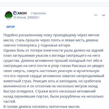
comment_1181956
Статистика автора
RAXASH
Старожилы
10 Июня, 2006
20 г
АВТОР
Подобно раскаленному ножу проходящему через мягкое
масло, сталь прошла через плоть и левая кисть демона
смачно плюхнулась у подножья алтаря.
Однако боль от потери конечности ушла далеко на задний
план заглушаемая ужасом о взгляда смотрящего на него
существа. Демона мгновенно прошиб холодный пот ибо в
смотрящих на него почти в упор глазах Раксаша он увидел
свою смерть, смерть настолько ужасную и мучительную
что его черное сердце мгновенно охватил непреодолимый
животный страх. Реакция хоть и запоздала, но сработала
молниеносно и он отскочив на несколько метров назад
быстро огляделся. Стражи всего несколько мгновений
назад охранявшие портал, были разрублены на несколько
частей.
В голове демона носились хаотичные мысли.