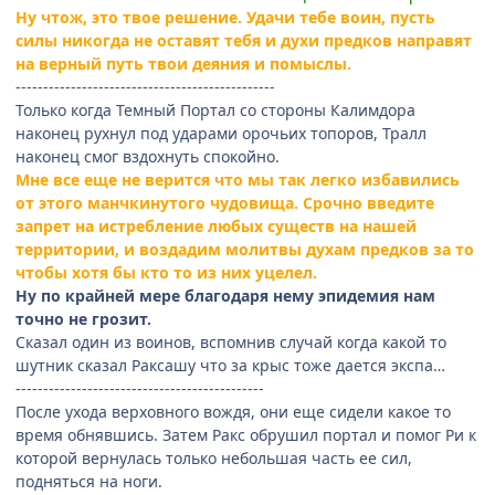
Ну чтож, это твое решение. Удачи тебе воин, пусть
силы никогда не оставят тебя и духи предков направят
на верный путь твои деяния и помыслы.
-----------------------------------------------
Только когда Темный Портал со стороны Калимдора
наконец рухнул под ударами орочьих топоров, Тралл
наконец смог вздохнуть спокойно.
Мне все еще не верится что мы так легко избавились
от этого манчкинутого чудовища. Срочно введите
запрет на истребление любых существ на нашей
территории, и воздадим молитвы духам предков за то
чтобы хотя бы кто то из них уцелел.
Ну по крайней мере благодаря нему эпидемия нам
точно не грозит.
Сказал один из воинов, вспомнив случай когда какой то
шутник сказал Раксашу что за крыс тоже дается экспа…
---------------------------------------------
После ухода верховного вождя, они еще сидели какое то
время обнявшись. Затем Ракс обрушил портал и помог Ри к
которой вернулась только небольшая часть ее сил,
подняться на ноги.