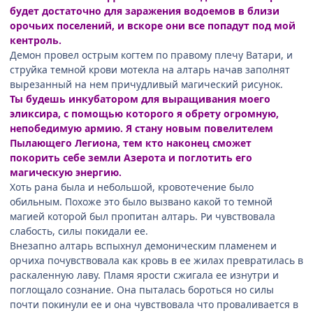
будет достаточно для заражения водоемов в близи
орочьих поселений, и вскоре они все попадут под мой
кентроль.
Демон провел острым когтем по правому плечу Ватари, и
струйка темной крови мотекла на алтарь начав заполнят
вырезанный на нем причудливый магический рисунок.
Ты будешь инкубатором для выращивания моего
эликсира, с помощью которого я обрету огромную,
непобедимую армию. Я стану новым повелителем
Пылающего Легиона, тем кто наконец сможет
покорить себе земли Азерота и поглотить его
магическую энергию.
Хоть рана была и небольшой, кровотечение было
обильным. Похоже это было вызвано какой то темной
магией которой был пропитан алтарь. Ри чувствовала
слабость, силы покидали ее.
Внезапно алтарь вспыхнул демоническим пламенем и
орчиха почувствовала как кровь в ее жилах превратилась в
раскаленную лаву. Пламя ярости сжигала ее изнутри и
поглощало сознание. Она пыталась бороться но силы
почти покинули ее и она чувствовала что проваливается в