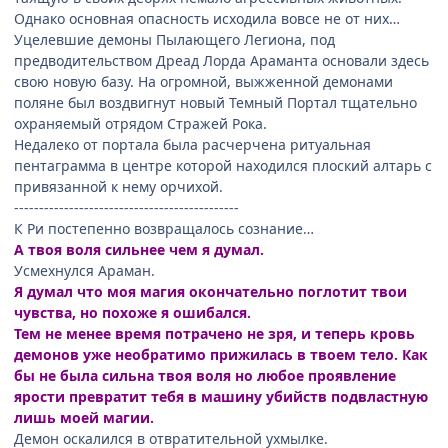
Однако основная опасность исходила вовсе не от них…
Уцелевшие демоны Пылающего Легиона, под
предводительством Дреад Лорда Араманта основали здесь
свою новую базу. На огромной, выжженной демонами
поляне был воздвигнут новый Темный Портал тщательно
охраняемый отрядом Стражей Рока.
Недалеко от портала была расчерчена ритуальная
пентаграмма в центре которой находился плоский алтарь с
привязанной к нему орчихой.
---------------------------------------------
К Ри постепенно возвращалось сознание…
А твоя воля сильнее чем я думал.
Усмехнулся Араман.
Я думал что моя магия окончательно поглотит твои
чувства, но похоже я ошибался.
Тем не менее время потрачено не зря, и теперь кровь
демонов уже необратимо прижилась в твоем тело. Как
бы не была сильна твоя воля но любое проявление
ярости превратит тебя в машину убийств подвластную
лишь моей магии.
Демон оскалился в отвратительной ухмылке.