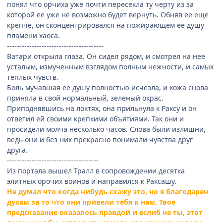
понял что орчиха уже почти пересекла ту черту из за
которой ее уже не возможно будет вернуть. Обняв ее еще
крепче, он сконцентрировался на пожирающем ее душу
пламени хаоса.
---------------------------------------
Ватари открыла глаза. Он сидел рядом, и смотрел на нее
усталым, измученным взглядом полным нежности, и самых
теплых чувств.
Боль мучавшая ее душу полностью исчезла, и кожа снова
приняла в свой нормальный, зеленый окрас.
Приподнявшись на локтях, она прильнула к Раксу и он
ответил ей своими крепкими объятиями. Так они и
просидели молча несколько часов. Слова были излишни,
ведь они и без них прекрасно понимали чувства друг
друга.
-------------------------------------
Из портала вышел Тралл в сопровождении десятка
элитных орочих воинов и направился к Раксашу.
Не думал что когда нибудь скажу это, но я благодарен
духам за то что они привели тебя к нам. Твое
предсказание оказалось правдой и еслиб не ты, этот