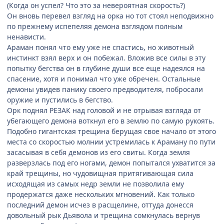
(Когда он успел? Что это за невероятная скорость?)
Он вновь перевел взгляд на орка но тот стоял неподвижно
по прежнему испепеляя демона взглядом полным
ненависти.
Араман понял что ему уже не спастись, но животный
инстинкт взял верх и он побежал. Вложив все силы в эту
попытку бегства он в глубине души все еще надеялся на
спасение, хотя и понимал что уже обречен. Остальные
демоны увидев панику своего предводителя, побросали
оружие и пустились в бегство.
Орк поднял РЕЗАК над головой и не отрывая взгляда от
убегающего демона воткнул его в землю по самую рукоять.
Подобно гигантская трещина берущая свое начало от этого
места со скоростью молнии устремилась к Араману по пути
засасывая в себя демонов из его свиты. Когда земля
разверзлась под его ногами, демон попытался ухватится за
край трещины, но чудовищная притягивающая сила
исходящая из самых недр земли не позволила ему
продержатся даже нескольких мгновений. Как только
последний демон исчез в расщелине, оттуда донесся
довольный рык Дьявола и трещина сомкнулась вернув