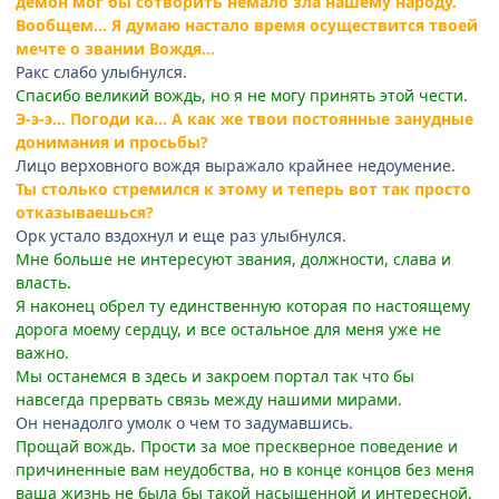
демон мог бы сотворить немало зла нашему народу.
Вообщем… Я думаю настало время осуществится твоей
мечте о звании Вождя…
Ракс слабо улыбнулся.
Спасибо великий вождь, но я не могу принять этой чести.
Э-э-э… Погоди ка… А как же твои постоянные занудные
донимания и просьбы?
Лицо верховного вождя выражало крайнее недоумение.
Ты столько стремился к этому и теперь вот так просто
отказываешься?
Орк устало вздохнул и еще раз улыбнулся.
Мне больше не интересуют звания, должности, слава и
власть.
Я наконец обрел ту единственную которая по настоящему
дорога моему сердцу, и все остальное для меня уже не
важно.
Мы останемся в здесь и закроем портал так что бы
навсегда прервать связь между нашими мирами.
Он ненадолго умолк о чем то задумавшись.
Прощай вождь. Прости за мое прескверное поведение и
причиненные вам неудобства, но в конце концов без меня
ваша жизнь не была бы такой насыщенной и интересной.