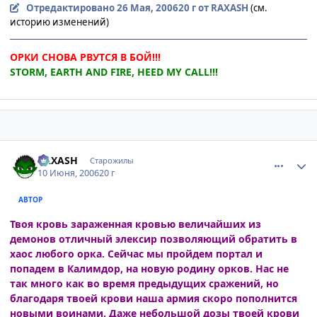
Отредактировано
26 Мая, 2006
20 г
от RAXASH
(см.
историю изменений)
ОРКИ СНОВА РВУТСЯ В БОЙ!!!
STORM, EARTH AND FIRE, HEED MY CALL!!!
comment_1180874
Статистика автора
RAXASH
Старожилы
10 Июня, 2006
20 г
АВТОР
Твоя кровь зараженная кровью величайших из
демонов отличный элексир позволяющий обратить в
хаос любого орка. Сейчас мы пройдем портал и
попадем в Калимдор, на новую родину орков. Нас не
так много как во время предыдущих сражений, но
благодаря твоей крови наша армия скоро пополнится
новыми воинами. Даже небольшой дозы твоей крови