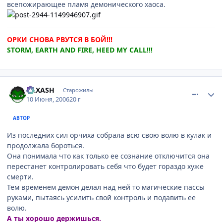
всепожирающее пламя демонического хаоса.
ОРКИ СНОВА РВУТСЯ В БОЙ!!!
STORM, EARTH AND FIRE, HEED MY CALL!!!
comment_1181832
Статистика автора
RAXASH
Старожилы
10 Июня, 2006
20 г
АВТОР
Из последних сил орчиха собрала всю свою волю в кулак и
продолжала бороться.
Она понимала что как только ее сознание отключится она
перестанет контролировать себя что будет гораздо хуже
смерти.
Тем временем демон делал над ней то магические пассы
руками, пытаясь усилить свой контроль и подавить ее
волю.
А ты хорошо держишься.