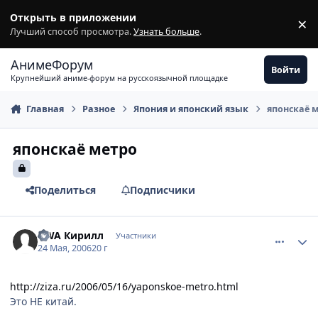
Перейти к содержимому
Открыть в приложении
×
З
Лучший способ просмотра.
Узнать больше
.
АнимеФорум
Войти
Крупнейший аниме-форум на русскоязычной площадке
Главная
Разное
Япония и японский язык
японскаё 
японскаё метро
Поделиться
Подписчики
comment_1129973
Статистика автора
DWA Кирилл
Участники
24 Мая, 2006
20 г
http://ziza.ru/2006/05/16/yaponskoe-metro.html
Это НЕ китай.