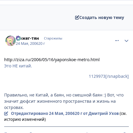
Создать новую тему
comment_1129982
Статистика автора
Йожег-тян
Старожилы
24 Мая, 2006
20 г
http://ziza.ru/2006/05/16/yaponskoe-metro.html
Это НЕ китай.
1129973[/snapback]
Правильно, не Китай, а баян, но смешной баян :) Вот, что
значит дюфсит жизненного пространства и жизнь на
островах.
Отредактировано
24 Мая, 2006
20 г
от Дмитрий Ухов
(см.
историю изменений)