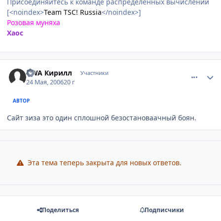
Присоединяйтесь к команде распределённых вычислений
[<noindex>
Team TSC! Russia
</noindex>]
Розовая муняха
Хаос
comment_1130000
Статистика автора
DWA Кирилл
Участники
24 Мая, 2006
20 г
АВТОР
Сайт зиза это один сплошной безостановаачный боян.
Эта тема теперь закрыта для новых ответов.
Поделиться
Подписчики