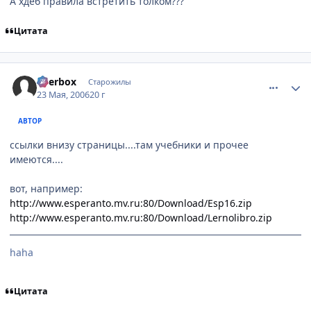
А хдеб правила встретить толком???
Цитата
comment_1126742
Статистика автора
Beerbox
Старожилы
23 Мая, 2006
20 г
АВТОР
ссылки внизу страницы....там учебники и прочее
имеются....
вот, например:
http://www.esperanto.mv.ru:80/Download/Esp16.zip
http://www.esperanto.mv.ru:80/Download/Lernolibro.zip
haha
Цитата