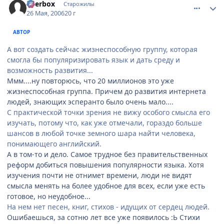
Beerbox
Старожилы
26 Мая, 2006
20 г
АВТОР
А вот создать сейчас жизнеспособную группу, которая
смогла бы популяризировать язык и дать среду и
возможность развития...
Ммм....ну повторюсь, что 20 миллионов это уже
жизнеспособная группа. Причем до развития интернета
людей, знающих эсперанто было очень мало....
С практической точки зрения не вижу особого смысла его
изучать, потому что, как уже отмечали, гораздо больше
шансов в любой точке земного шара найти человека,
понимающего английский.
А в том-то и дело. Самое трудное без правительственных
реформ добиться повышения популярности языка. Хотя
изучения почти не отнимет времени, люди не видят
смысла менять на более удобное для всех, если уже есть
готовое, но неудобное...
На нем нет песен, книг, стихов - идущих от сердец людей.
Ошибаешься, за сотню лет все уже появилось :Ь Стихи