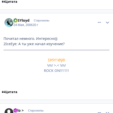
Цитата
comment_1126963
Статистика автора
ePSYloyd
Старожилы
24 Мая, 2006
20 г
Почитал немного. Интересно))
2IceEye: А ты уже начал изучение?
ΣÞ5Υ1ØýÐ
\m/ >.< \m/
ROCK ON!!11!1
Цитата
comment_1127057
Статистика автора
solo >
Старожилы