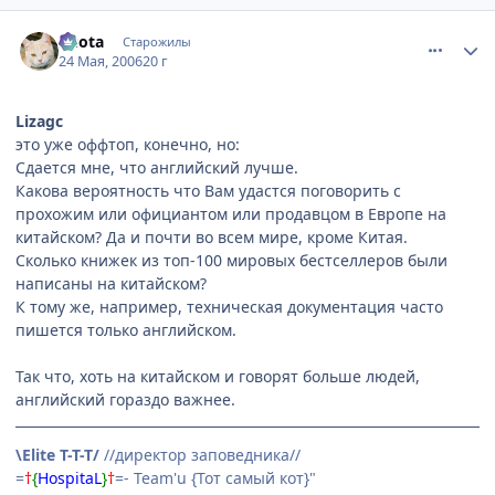
comment_1127664
Статистика автора
Kuota
Старожилы
24 Мая, 2006
20 г
Lizagc
это уже оффтоп, конечно, но:
Сдается мне, что английский лучше.
Какова вероятность что Вам удастся поговорить с
прохожим или официантом или продавцом в Европе на
китайском? Да и почти во всем мире, кроме Китая.
Сколько книжек из топ-100 мировых бестселлеров были
написаны на китайском?
К тому же, например, техническая документация часто
пишется только английском.
Так что, хоть на китайском и говорят больше людей,
английский гораздо важнее.
\Elite T-T-T/
//директор заповедника//
=
†
{
HospitaL
}
†
=- Team'u {Тот самый кот}"