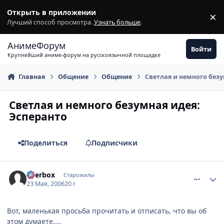
Перейти к содержимому
Открыть в приложении
×
З
Лучший способ просмотра.
Узнать больше
.
АнимеФорум
Войти
Крупнейший аниме-форум на русскоязычной площадке
Главная
Общение
Общение
Светлая и немного безу
Светлая и немного безумная идея:
Эсперанто
Поделиться
Подписчики
comment_1126668
Статистика автора
Beerbox
Старожилы
23 Мая, 2006
20 г
Вот, маленькая просьба прочитать и отписать, что вы об
этом думаете....