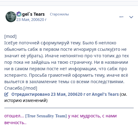
comment_1126749
Статистика автора
Angel`s Tears
Старожилы
23 Мая, 2006
20 г
[mod]
IceEye поточней сформулируй тему. Было б неплохо
обьяснить сабж в первом посте игнорируя ссылку(это не
значит её убрать). Иначе непонятно про что топик до тех
пор пока не зайдёшь на твою страничку. Ни в названиии
ни в самом первом посте нет информации, что сабж про
эсперанто. Просьба грамотней оформить тему, иначе всё
выльется в захламление темы со всеми последствиями.
Спасибо.[/mod]
Отредактировано
23 Мая, 2006
20 г
от Angel's Tears
(см.
историю изменений)
отошел...
у нас мудрость, с нами
[True Sexuality Team]
вечность..