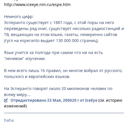
http://www.iceeye.nm.ru/espe.htm
Немного цифр:
Эсперанто существует с 1887 года, с этой поры на него
переведены ряд книг, существует несолько радиостанций и
ТВ, вещающих на этом языке, газеты, немеренно сайтов
(гугл на esperanto выдает 130 000 000 страниц).
Язык учится за полгода при самом что ни на есть
"ленивом" изучении.
В нем всего лишь 16 правил, он многое вобрал от русского,
польского и европейских языков.
На Эсперанто говорят около 20 миллионов человек по
всему миру....
Отредактировано
23 Мая, 2006
20 г
от IceEye
(см. историю
изменений)
haha