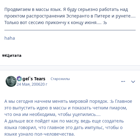
Продвигаем в массы язык. Я буду серьезно работать над
проектом распространения Эсперанто в Питере и рунете....
Только вот сессию прикончу к концу июня.... :Ь
haha
Цитата
comment_1129773
Статистика автора
Angel`s Tears
Старожилы
24 Мая, 2006
20 г
А мы сегодня начнем менять мировой порядок. :Ь Главное
это выпустить идею в массы и показать четким пиаром,
что она им необходима, чтобы уцепились....
А дальше все пойдет как по маслу, ведь еще создатель
языка говорил, что главное это дать импульс, чтобы о
языке узнало пол-человечества.