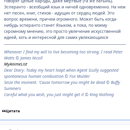
говорят целые народы, даже мертвые (та же латынь).
Эсперанто - всеобщий язык и ничей одновременно. На нем
нет песен, книг, стихов - идущих от сердец людей. Это
вопрос времени, причем огромного. Может быть когда-
нибудь эсперанто станет Языком, а пока, по моему
скромному мнению, это просто увлечение искусственной
идеей, хоть и интересной для самих увлекающихся
When­ever I find my will to live be­com­ing too strong, I read Peter
Watts © James Nicoll
MyAnimeList
Dear Diary: Today my heart leapt when Agent Scully suggested
spontaneous human combustion © Fox Mulder
Seize the moment. 'Cause tomorrow you might be dead © Buffy
Summers
Careful what you wish, you just might get it © King Nothing
Цитата
comment_1134221
Статистика автора