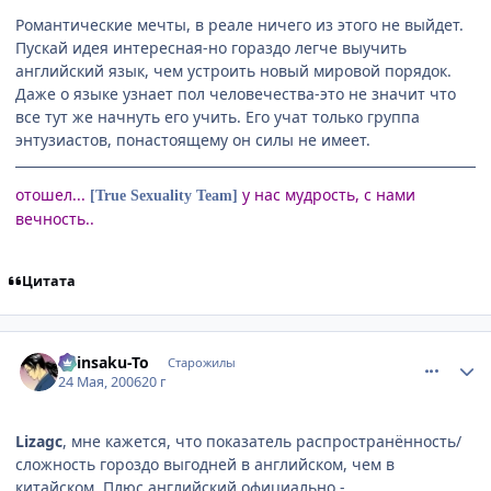
Романтические мечты, в реале ничего из этого не выйдет.
Пускай идея интересная-но гораздо легче выучить
английский язык, чем устроить новый мировой порядок.
Даже о языке узнает пол человечества-это не значит что
все тут же начнуть его учить. Его учат только группа
энтузиастов, понастоящему он силы не имеет.
отошел...
у нас мудрость, с нами
[True Sexuality Team]
вечность..
Цитата
comment_1129907
Статистика автора
Shinsaku-To
Старожилы
24 Мая, 2006
20 г
Lizagc
, мне кажется, что показатель распространённость/
сложность гороздо выгодней в английском, чем в
китайском. Плюс английский официально -