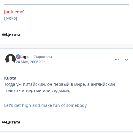
[anti emo]
[Neko]
Цитата
comment_1127624
Статистика автора
Lizagc
Старожилы
24 Мая, 2006
20 г
Kuota
Тогда уж Китайский, он первый в мире, а английский
только четвёртый или седьмой.
Let's get high and make fun of somebody.
Цитата