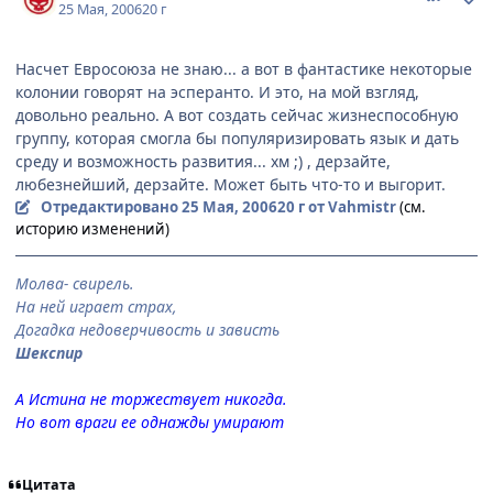
25 Мая, 2006
20 г
Насчет Евросоюза не знаю... а вот в фантастике некоторые
колонии говорят на эсперанто. И это, на мой взгляд,
довольно реально. А вот создать сейчас жизнеспособную
группу, которая смогла бы популяризировать язык и дать
среду и возможность развития... хм ;) , дерзайте,
любезнейший, дерзайте. Может быть что-то и выгорит.
Отредактировано
25 Мая, 2006
20 г
от Vahmistr
(см.
историю изменений)
Молва- свирель.
На ней играет страх,
Догадка недоверчивость и зависть
Шекспир
А Истина не торжествует никогда.
Но вот враги ее однажды умирают
Цитата