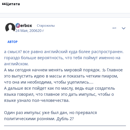
Цитата
comment_1128487
Статистика автора
Beerbox
Старожилы
24 Мая, 2006
20 г
АВТОР
а смысл? все равно английский куда более распространен.
гораздо больше вероятность, что тебя поймут именно на
английском.
А мы сегодня начнем менять мировой порядок. :Ь Главное
это выпустить идею в массы и показать четким пиаром,
что она им необходима, чтобы уцепились....
А дальше все пойдет как по маслу, ведь еще создатель
языка говорил, что главное это дать импульс, чтобы о
языке узнало пол-человечества.
Один раз импульс уже был дан, но прервался
политическими рознями. Дубль 2?