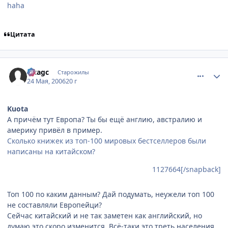
haha
Цитата
comment_1128552
Статистика автора
Lizagc
Старожилы
24 Мая, 2006
20 г
Kuota
А причём тут Европа? Ты бы ещё англию, австралию и
америку привёл в пример.
Сколько книжек из топ-100 мировых бестселлеров были
написаны на китайском?
1127664[/snapback]
Топ 100 по каким данным? Дай подумать, неужели топ 100
не составляли Европейци?
Сейчас китайский и не так заметен как английский, но
думаю это скоро изменится. Всё-таки это треть населения