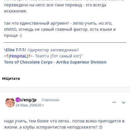
переведено на него: все-таки перевод - это всегда
искажение.
так что единственный аргумент - легко учить. но это,
ИМХО, отнюдь не самый главный фактор. есть языки и
проще -)
\Elite T-T-T/
//директор заповедника//
=
†
{
HospitaL
}
†
=- Team'u {Тот самый кот}"
Tons of Chocolate Corps - Arriba Superieur Division
Цитата
comment_1127580
Статистика автора
rus/eng/jp
Старожилы
24 Мая, 2006
20 г
надо учить, тем более что легко.. потом всяко пригодится в
жизни. а клубы эсперантистов неподскажете? :D