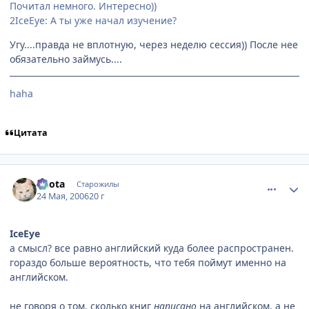
Почитал немного. Интересно))
2IceEye: А ты уже начал изучение?
Угу....правда не вплотную, через неделю сессия)) После нее
обязательно займусь....
haha
Цитата
comment_1127547
Статистика автора
Kuota
Старожилы
24 Мая, 2006
20 г
IceEye
а смысл? все равно английский куда более распространен.
гораздо больше вероятность, что тебя поймут именно на
английском.
не говоря о том, сколько книг
написано
на английском, а не