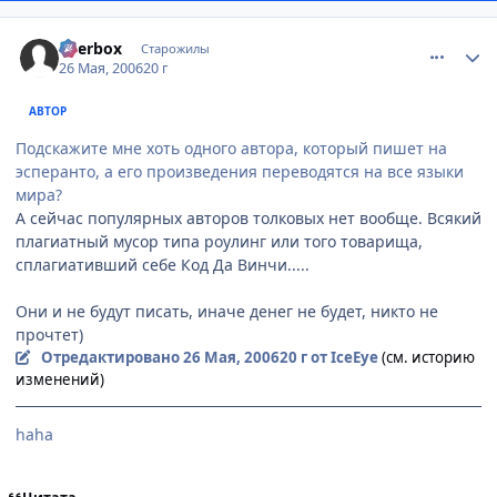
comment_1137672
Статистика автора
Beerbox
Старожилы
26 Мая, 2006
20 г
АВТОР
Подскажите мне хоть одного автора, который пишет на
эсперанто, а его произведения переводятся на все языки
мира?
А сейчас популярных авторов толковых нет вообще. Всякий
плагиатный мусор типа роулинг или того товарища,
сплагиативший себе Код Да Винчи.....
Они и не будут писать, иначе денег не будет, никто не
прочтет)
Отредактировано
26 Мая, 2006
20 г
от IceEye
(см. историю
изменений)
haha