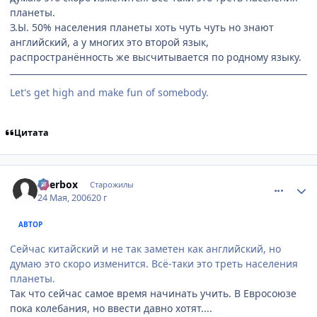
планеты.
З.Ы. 50% населения планеты хоть чуть чуть но знают
английский, а у многих это второй язык,
распространённость же высчитывается по родному языку.
Let's get high and make fun of somebody.
Цитата
comment_1128748
Статистика автора
Beerbox
Старожилы
24 Мая, 2006
20 г
АВТОР
Сейчас китайский и не так заметен как английский, но
думаю это скоро изменится. Всё-таки это треть населения
планеты.
Так что сейчас самое время начинать учить. В Евросоюзе
пока колебания, но ввести давно хотят....