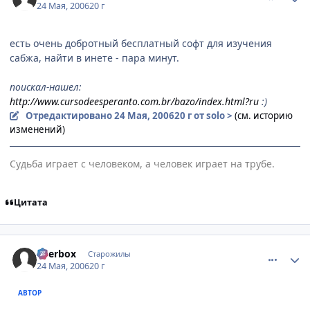
24 Мая, 2006
20 г
есть очень добротный бесплатный софт для изучения
сабжа, найти в инете - пара минут.
поискал-нашел:
http://www.cursodeesperanto.com.br/bazo/index.html?ru
:)
Отредактировано
24 Мая, 2006
20 г
от solo >
(см. историю
изменений)
Судьба играет с человеком, а человек играет на трубе.
Цитата
comment_1127401
Статистика автора
Beerbox
Старожилы
24 Мая, 2006
20 г
АВТОР