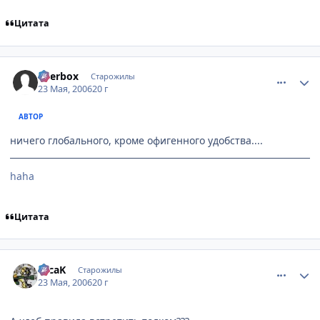
Цитата
comment_1126681
Статистика автора
Beerbox
Старожилы
23 Мая, 2006
20 г
АВТОР
ничего глобального, кроме офигенного удобства....
haha
Цитата
comment_1126725
Статистика автора
TecaK
Старожилы
23 Мая, 2006
20 г