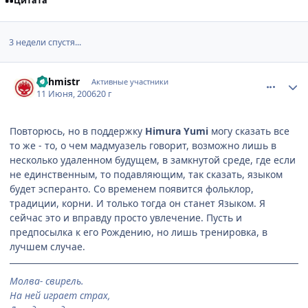
Цитата
3 недели спустя...
comment_1186124
Статистика автора
Vahmistr
Активные участники
11 Июня, 2006
20 г
Повторюсь, но в поддержку
Himura Yumi
могу сказать все
то же - то, о чем мадмуазель говорит, возможно лишь в
несколько удаленном будущем, в замкнутой среде, где если
не единственным, то подавляющим, так сказать, языком
будет эсперанто. Со временем появится фольклор,
традиции, корни. И только тогда он станет Языком. Я
сейчас это и вправду просто увлечение. Пусть и
предпосылка к его Рождению, но лишь тренировка, в
лучшем случае.
Молва- свирель.
На ней играет страх,