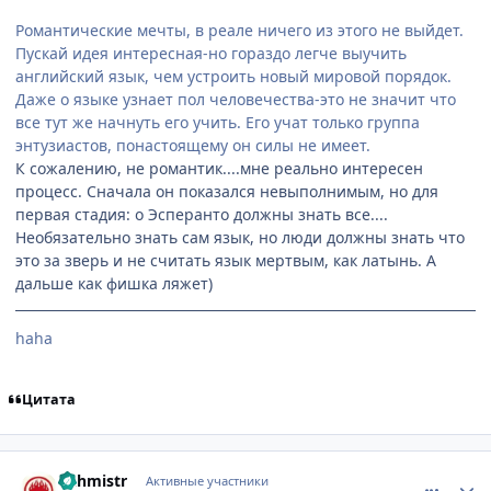
Романтические мечты, в реале ничего из этого не выйдет.
Пускай идея интересная-но гораздо легче выучить
английский язык, чем устроить новый мировой порядок.
Даже о языке узнает пол человечества-это не значит что
все тут же начнуть его учить. Его учат только группа
энтузиастов, понастоящему он силы не имеет.
К сожалению, не романтик....мне реально интересен
процесс. Сначала он показался невыполнимым, но для
первая стадия: о Эсперанто должны знать все....
Необязательно знать сам язык, но люди должны знать что
это за зверь и не считать язык мертвым, как латынь. А
дальше как фишка ляжет)
haha
Цитата
comment_1134008
Статистика автора
Vahmistr
Активные участники