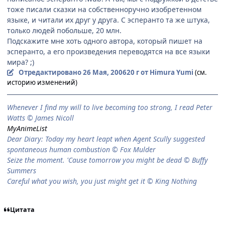
тоже писали сказки на собственноручно изобретенном
языке, и читали их друг у друга. С эсперанто та же штука,
только людей побольше, 20 млн.
Подскажите мне хоть одного автора, который пишет на
эсперанто, а его произведения переводятся на все языки
мира? ;)
Отредактировано
26 Мая, 2006
20 г
от Himura Yumi
(см.
историю изменений)
When­ever I find my will to live be­com­ing too strong, I read Peter
Watts © James Nicoll
MyAnimeList
Dear Diary: Today my heart leapt when Agent Scully suggested
spontaneous human combustion © Fox Mulder
Seize the moment. 'Cause tomorrow you might be dead © Buffy
Summers
Careful what you wish, you just might get it © King Nothing
Цитата