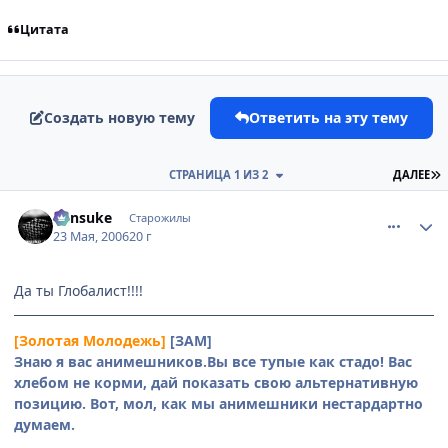
Цитата
Создать новую тему
Ответить на эту тему
П
СТРАНИЦА 1 ИЗ 2
ДАЛЕЕ
comment_1126673
Статистика автора
Kensuke
Старожилы
23 Мая, 2006
20 г
Да ты Глобалист!!!!
[Золотая Молодежь]
[ЗАМ]
Знаю я вас анимешников.Вы все тупые как стадо! Вас
хлебом не корми, дай показать свою альтернативную
позицию. Вот, мол, как мы анимешники нестардартно
думаем.