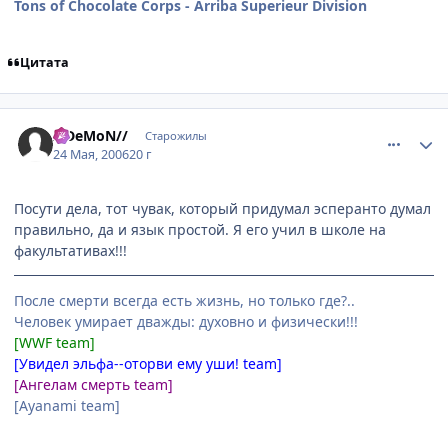
Tons of Chocolate Corps - Arriba Superieur Division
Цитата
comment_1128481
Статистика автора
//DeMoN//
Старожилы
24 Мая, 2006
20 г
Посути дела, тот чувак, который придумал эсперанто думал
правильно, да и язык простой. Я его учил в школе на
факультативах!!!
После смерти всегда есть жизнь, но только где?..
Человек умирает дважды: духовно и физически!!!
[WWF team]
[Увидел эльфа--оторви ему уши! team]
[Ангелам смерть team]
[Ayanami team]