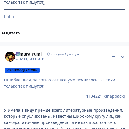
только так пишутся))
haha
Цитата
comment_1134282
Статистика автора
Himura Yumi
Супермодераторы
26 Мая, 2006
20 г
СУПЕРМОДЕРАТОРЫ
Ошибаешься, за сотню лет все уже появилось :Ь Стихи
только так пишутся))
1134221[/snapback]
Я имела в виду прежде всего литературные произведения,
которые опубликованы, известны широкому кругу лиц как
самодостаточные произведения, а не как просто что-то,
написаное эсперанто :wub: А так, мы с подружкой в детстве