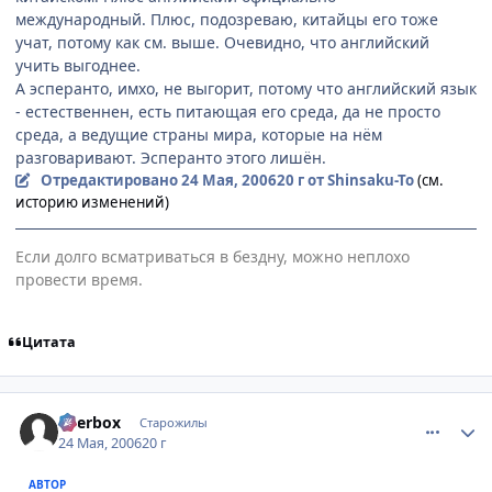
международный. Плюс, подозреваю, китайцы его тоже
учат, потому как см. выше. Очевидно, что английский
учить выгоднее.
А эсперанто, имхо, не выгорит, потому что английский язык
- естественнен, есть питающая его среда, да не просто
среда, а ведущие страны мира, которые на нём
разговаривают. Эсперанто этого лишён.
Отредактировано
24 Мая, 2006
20 г
от Shinsaku-To
(см.
историю изменений)
Если долго всматриваться в бездну, можно неплохо
провести время.
Цитата
comment_1130092
Статистика автора
Beerbox
Старожилы
24 Мая, 2006
20 г
АВТОР