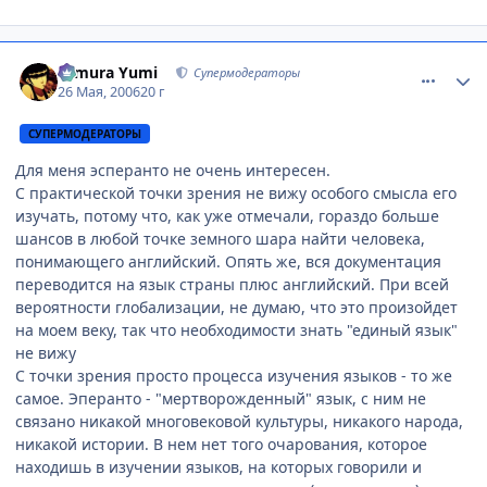
comment_1134201
Статистика автора
Himura Yumi
Супермодераторы
26 Мая, 2006
20 г
СУПЕРМОДЕРАТОРЫ
Для меня эсперанто не очень интересен.
С практической точки зрения не вижу особого смысла его
изучать, потому что, как уже отмечали, гораздо больше
шансов в любой точке земного шара найти человека,
понимающего английский. Опять же, вся документация
переводится на язык страны плюс английский. При всей
вероятности глобализации, не думаю, что это произойдет
на моем веку, так что необходимости знать "единый язык"
не вижу
С точки зрения просто процесса изучения языков - то же
самое. Эперанто - "мертворожденный" язык, с ним не
связано никакой многовековой культуры, никакого народа,
никакой истории. В нем нет того очарования, которое
находишь в изучении языков, на которых говорили и