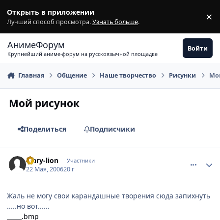
Перейти к содержимому
Открыть в приложении
×
З
Лучший способ просмотра.
Узнать больше
.
АнимеФорум
Войти
Крупнейший аниме-форум на русскоязычной площадке
Главная
Общение
Наше творчество
Рисунки
Мо
Мой рисунок
Поделиться
Подписчики
comment_1123630
Статистика автора
Mary-lion
Участники
22 Мая, 2006
20 г
Жаль не могу свои карандашные творения сюда запихнуть
.....но вот......
_____.bmp