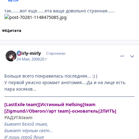
АВТОР
так.......вот еще......ета ваще довольно странная......
Цитата
comment_1128725
Статистика автора
shirly-mirly
Старожилы
24 Мая, 2006
20 г
Больше всего понравилась последняя... :) )
У первой ужасно хромает анотомия....Да и на лице есть
пара косяков...
[LastExile team][Истинный Hellsing]team
[Zigmund//Oberon//арт team]-основатель[2ПИТЪ]
РАДУГАteam
Бывает белой тьма,
Бывает чёрным свет...
И лишь серой душе