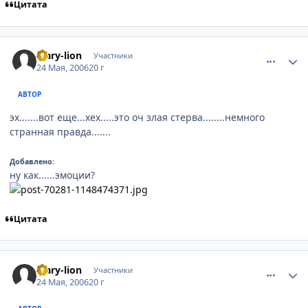
Цитата
comment_1128652
Статистика автора
Mary-lion
Участники
24 Мая, 2006
20 г
АВТОР
эх.......вот еще...хех.....это оч злая стерва........немного
странная правда.......
Добавлено:
ну как......эмоции?
Цитата
comment_1128714
Статистика автора
Mary-lion
Участники
24 Мая, 2006
20 г