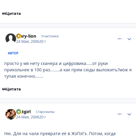
Цитата
comment_1128165
Статистика автора
Mary-lion
Участники
24 Мая, 2006
20 г
АВТОР
просто у мя нету сканера и цифровика.....от руки
прикольнее в 100 раз........а как прям сюды выложить?мож я
тупая конечно.......
Цитата
comment_1128336
Статистика автора
CAtgirl
Старожилы
24 Мая, 2006
20 г
Ню. Для на чала преврати её в ЖэПэГэ. Потом, когда