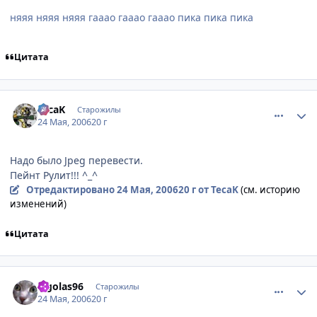
няяя няяя няяя гааао гааао гааао пика пика пика
Цитата
comment_1127938
Статистика автора
TecaK
Старожилы
24 Мая, 2006
20 г
Надо было Jpeg перевести.
Пейнт Рулит!!! ^_^
Отредактировано
24 Мая, 2006
20 г
от TecaK
(см. историю
изменений)
Цитата
comment_1127998
Статистика автора
legolas96
Старожилы
24 Мая, 2006
20 г