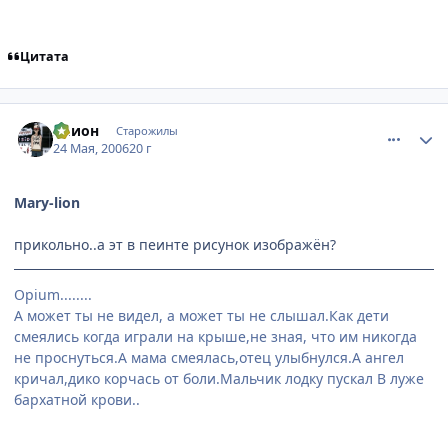
Цитата
comment_1128523
Статистика автора
Элион
Старожилы
24 Мая, 2006
20 г
Mary-lion
прикольно..а эт в пеинте рисунок изображён?
Opium........
А может ты не видел, а может ты не слышал.Как дети
смеялись когда играли на крыше,не зная, что им никогда
не проснуться.А мама смеялась,отец улыбнулся.А ангел
кричал,дико корчась от боли.Мальчик лодку пускал В луже
бархатной крови..