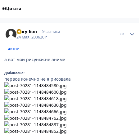
Цитата
comment_1129200
Статистика автора
Mary-lion
Участники
24 Мая, 2006
20 г
АВТОР
а вот мои рисунки:не аниме
Добавлено:
первое конечно не я рисовала