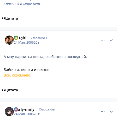
Спасенья в мире нет...
Цитата
comment_1128880
Статистика автора
CAtgirl
Старожилы
24 Мая, 2006
20 г
А мну нарвится цвета, особенно в последней.
Бабочки, няшки и всякое...
Всё, скромнею.
Цитата
comment_1128896
Статистика автора
shirly-mirly
Старожилы
24 Мая, 2006
20 г