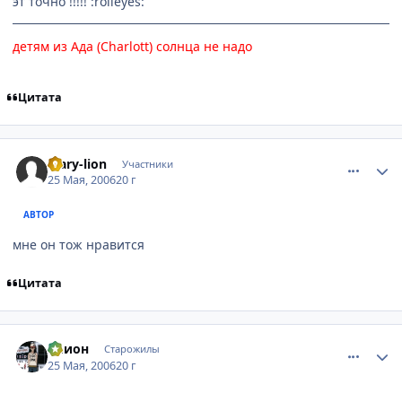
эт точно !!!!! :rolleyes:
детям из Ада (
Charlott
) солнца не надо
Цитата
comment_1132309
Статистика автора
Mary-lion
Участники
25 Мая, 2006
20 г
АВТОР
мне он тож нравится
Цитата
comment_1133221
Статистика автора
Элион
Старожилы
25 Мая, 2006
20 г