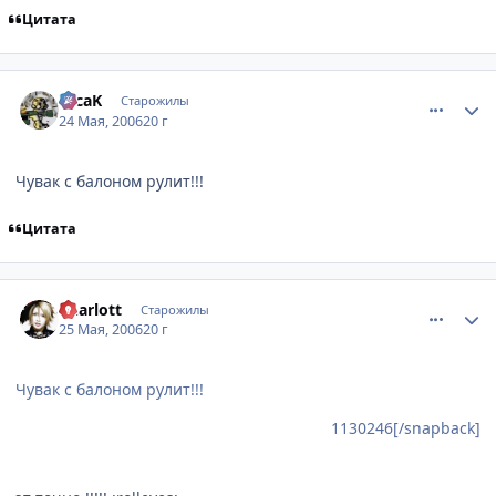
Цитата
comment_1130246
Статистика автора
TecaK
Старожилы
24 Мая, 2006
20 г
Чувак с балоном рулит!!!
Цитата
comment_1132084
Статистика автора
Charlott
Старожилы
25 Мая, 2006
20 г
Чувак с балоном рулит!!!
1130246[/snapback]