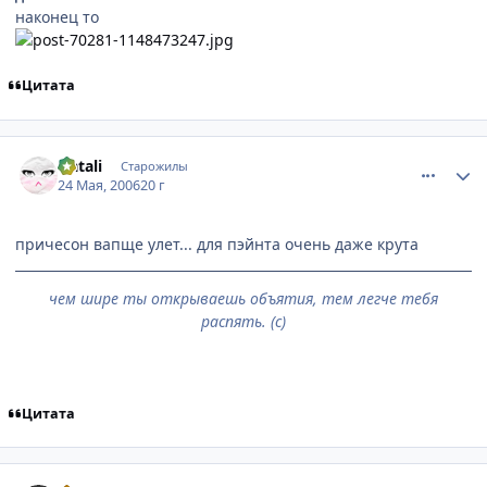
наконец то
Цитата
comment_1128567
Статистика автора
Natali
Старожилы
24 Мая, 2006
20 г
причесон вапще улет... для пэйнта очень даже крута
чем шире ты открываешь объятия, тем легче тебя
распять. (с)
Цитата
comment_1128570
Статистика автора