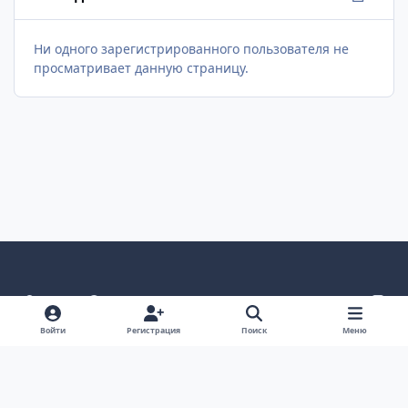
Ни одного зарегистрированного пользователя не
просматривает данную страницу.
Светлый режим
Темный режим
Как в системе
v
k
Язык
Политика конфиденциальности
Войти
Регистрация
Поиск
Меню
Связаться с нами
Cookies
project25
Powered by
Invision Community