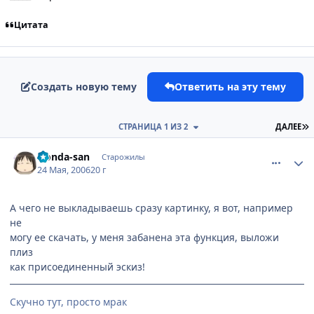
Цитата
Создать новую тему
Ответить на эту тему
П
СТРАНИЦА 1 ИЗ 2
ДАЛЕЕ
comment_1127043
Статистика автора
Honda-san
Старожилы
24 Мая, 2006
20 г
А чего не выкладываешь сразу картинку, я вот, например
не
могу ее скачать, у меня забанена эта функция, выложи
плиз
как присоединенный эскиз!
Скучно тут, просто мрак