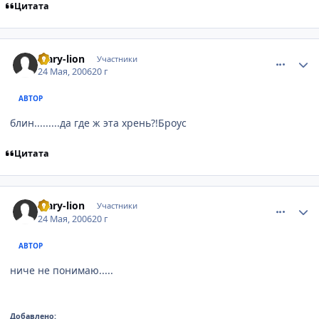
Цитата
comment_1128547
Статистика автора
Mary-lion
Участники
24 Мая, 2006
20 г
АВТОР
блин.........да где ж эта хрень?!Броус
Цитата
comment_1128559
Статистика автора
Mary-lion
Участники
24 Мая, 2006
20 г
АВТОР
ниче не понимаю.....
Добавлено: