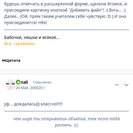
будешь отвечать в расширенной форме, щелкни Browse, и
присоедини картинку кнопкой "Добавить файл"! :) Воть... :)
Далее.. (Ой, прям таким учителем себя чувствую :D ) И она
присоединится! НЯк!
Бабочки, няшки и всякое...
Всё, скромнею.
Цитата
comment_1128489
Статистика автора
Natali
Старожилы
24 Мая, 2006
20 г
уф... дождалась))) классно!!!!!
чем шире ты открываешь объятия, тем легче тебя
распять. (с)