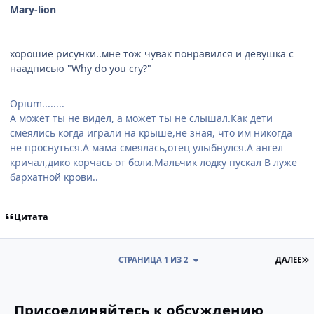
Mary-lion
хорошие рисунки..мне тож чувак понравился и девушка с
наадписью "Why do you cry?"
Opium........
А может ты не видел, а может ты не слышал.Как дети
смеялись когда играли на крыше,не зная, что им никогда
не проснуться.А мама смеялась,отец улыбнулся.А ангел
кричал,дико корчась от боли.Мальчик лодку пускал В луже
бархатной крови..
Цитата
П
СТРАНИЦА 1 ИЗ 2
ДАЛЕЕ
Присоединяйтесь к обсуждению