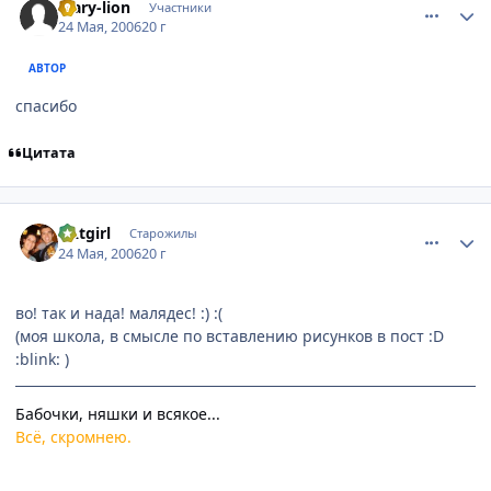
Mary-lion
Участники
24 Мая, 2006
20 г
АВТОР
спасибо
Цитата
comment_1128640
Статистика автора
CAtgirl
Старожилы
24 Мая, 2006
20 г
во! так и нада! малядес! :) :(
(моя школа, в смысле по вставлению рисунков в пост :D
:blink: )
Бабочки, няшки и всякое...
Всё, скромнею.