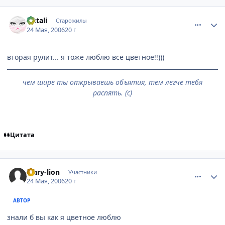
comment_1129094
Статистика автора
Natali
Старожилы
24 Мая, 2006
20 г
вторая рулит... я тоже люблю все цветное!!)))
чем шире ты открываешь объятия, тем легче тебя
распять. (с)
Цитата
comment_1129156
Статистика автора
Mary-lion
Участники
24 Мая, 2006
20 г
АВТОР
знали б вы как я цветное люблю