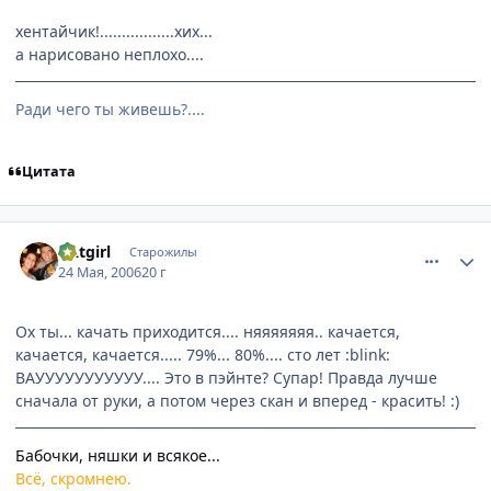
хентайчик!.................хих...
а нарисовано неплохо....
Ради чего ты живешь?....
Цитата
comment_1128032
Статистика автора
CAtgirl
Старожилы
24 Мая, 2006
20 г
Ох ты... качать приходится.... няяяяяяя.. качается,
качается, качается..... 79%... 80%.... сто лет :blink:
ВАУУУУУУУУУУУ.... Это в пэйнте? Супар! Правда лучше
сначала от руки, а потом через скан и вперед - красить! :)
Бабочки, няшки и всякое...
Всё, скромнею.