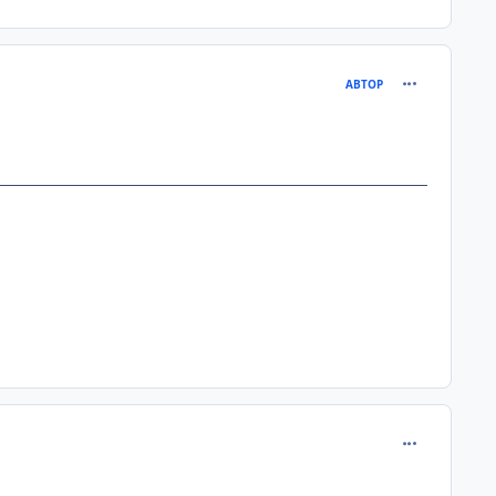
comment_111
АВТОР
comment_111