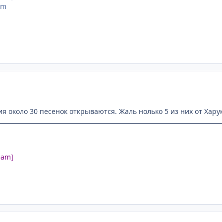
am
ия около 30 песенок открываются. Жаль нолько 5 из них от Харук
eam]