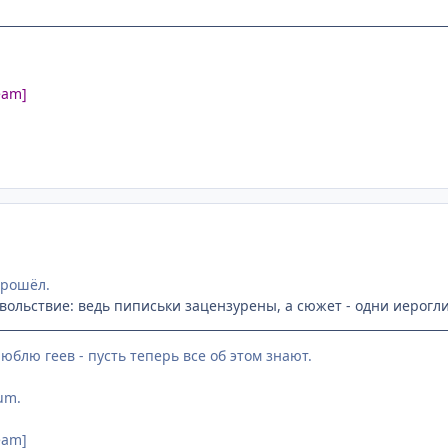
eam]
прошёл.
овольствие: ведь пиписьки зацензурены, а сюжет - одни иерогли
юблю геев - пусть теперь все об этом знают.
lum.
eam]