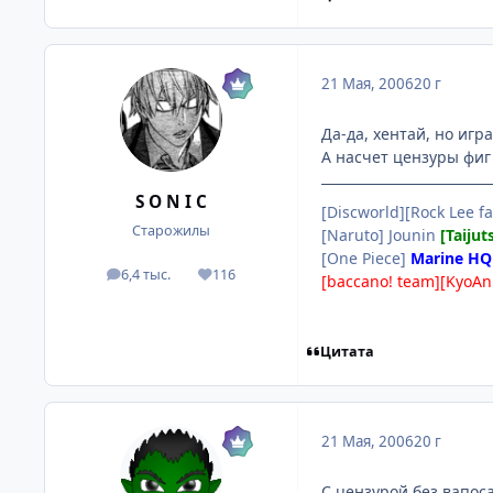
21 Мая, 2006
20 г
Да-да, хентай, но игра
А насчет цензуры фиг 
S O N I C
[Discworld][Rock Lee fa
Старожилы
[Naruto] Jounin
[Taijut
[One Piece]
Marine HQ
6,4 тыс.
116
посты
Репутация
[baccano! team][KyoAn
Цитата
21 Мая, 2006
20 г
С цензурой без вапоса