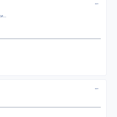
comment_112
и...
comment_112