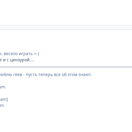
ч. весело играть =-)
 и с цензурой....
юблю геев - пусть теперь все об этом знают.
lum.
eam]
am