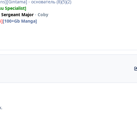
ns][Gintama] - основатель (8)(5)(2)
su Specialist]
Sergeant Major
-
Coby
i]
[100+Gb Manga]
х.