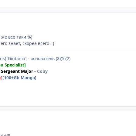
 же все-таки %)
его знает, скорее всего =)
ns][Gintama] - основатель (8)(5)(2)
su Specialist]
Sergeant Major
-
Coby
i]
[100+Gb Manga]
фф!!!