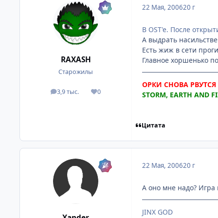
22 Мая, 2006
20 г
В OST'e. После открыт
А выдрать насильстве
Есть жиж в сети проги.
RAXASH
Главное хоршенько по
Старожилы
ОРКИ СНОВА РВУТСЯ В
3,9 тыс.
0
посты
Репутация
STORM, EARTH AND FIR
Цитата
22 Мая, 2006
20 г
А оно мне надо? Игра 
JINX GOD
Xander