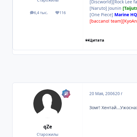
Старожилы
[Discworld][Rock Lee fa
[Naruto] Jounin
[Taijut
6,4 тыс.
116
посты
Репутация
[One Piece]
Marine HQ
[baccano! team][KyoAn
Цитата
20 Мая, 2006
20 г
Зомг! Хентай...Ужосна
qZe
Старожилы