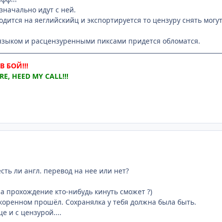
значально идут с ней.
одится на яеглийскийц и экспортируется то цензуру снять могут
 языком и расцензуренными пиксами придется обломатся.
 БОЙ!!!
E, HEED MY CALL!!!
сть ли англ. перевод на нее или нет?
на прохождение кто-нибудь кинуть сможет ?)
скоренном прошёл. Сохранялка у тебя должна была быть.
е и с цензурой....