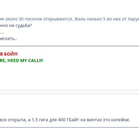
ия около 30 песенок открываются. Жаль нолько 5 из них от Харук
нно не судьба?
..
искать..
 БОЙ!!!
E, HEED MY CALL!!!
вся открыта, а 1,5 гига для 400 ГБайт на винтах это копейки.