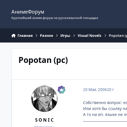
Перейти к содержимому
АнимеФорум
Крупнейший аниме-форум на русскоязычной площадке
Главная
Разное
Игры
Visual Novels
Popotan (
Popotan (pc)
20 Мая, 2006
20 г
Собственно вопрос: ес
Или хотя бы ссылку н
А то на яп. языке не о
S O N I C