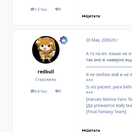
1,5 тыс.
0
посты
Репутация
Цитата
20 Мая, 2006
20 г
А то на яп. языке не о
так оно ж наверно еще
redbull
Я не люблю яой и не л
Старожилы
***
Si vis pacem, para bel
6,4 тыс.
0
посты
Репутация
***
[Haruko Momoi Fans T
{Да упокоится яой} te
[Final Fantasy Team]
Цитата