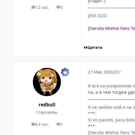
угодал :)
1,2 тыс.
0
посты
Репутация
JINX GOD
[Haruko Momoi Fans T
Цитата
21 Мая, 2006
20 г
Я всё на ускоренном 
гы, а в чем тогджа уд
redbull
Я не люблю яой и не л
Старожилы
***
Si vis pacem, para bel
6,4 тыс.
0
посты
Репутация
***
[Haruko Momoi Fans T