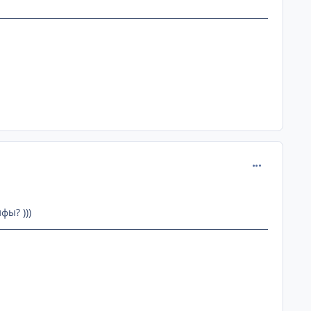
comment_112
фы? )))