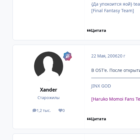
{Да упокоится яой} te
[Final Fantasy Team]
Цитата
22 Мая, 2006
20 г
В OST'e. После открыт
JINX GOD
Xander
Старожилы
[Haruko Momoi Fans T
1,2 тыс.
0
посты
Репутация
Цитата