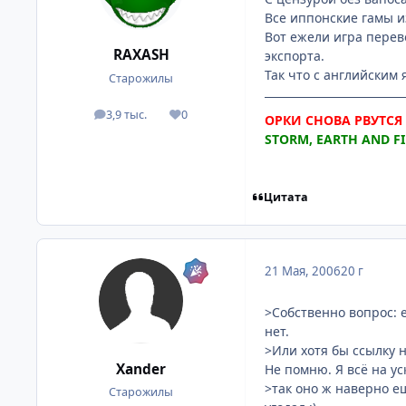
Все иппонские гамы и
Вот ежели игра перев
RAXASH
экспорта.
Так что с английским
Старожилы
3,9 тыс.
0
посты
Репутация
ОРКИ СНОВА РВУТСЯ В
STORM, EARTH AND FIR
Цитата
21 Мая, 2006
20 г
>Собственно вопрос: е
нет.
>Или хотя бы ссылку 
Xander
Не помню. Я всё на у
>так оно ж наверно ещ
Старожилы