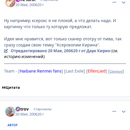
20 Мая, 2006
20 г
Ну например ксерокс я не плохой, а что делать надо. И
картинку что только ту которую предложат.
Идея мне нравится, вот только сканер ототру от пива, так
сразу создам свою темку "Ксерокопии Кирина".
Отредактировано
20 Мая, 2006
20 г
от Дарк Кирин
(см.
историю изменений)
Team - [
Haibane Renmei fans
] [Last Exile] [
ElfenLied
] [
]
Claymore
Цитата
comment_1116036
Статистика автора
Vetrov
Старожилы
20 Мая, 2006
20 г
АВТОР