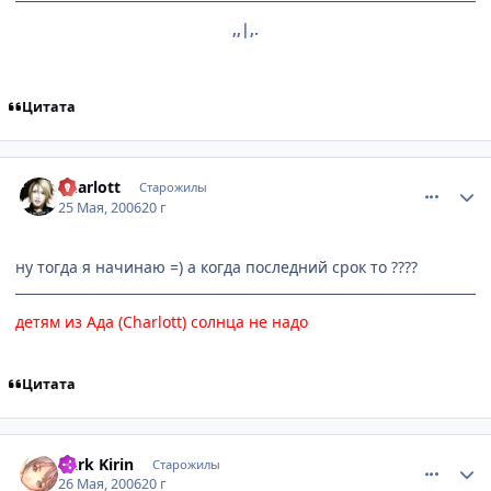
,,|,.
Цитата
comment_1134065
Статистика автора
Charlott
Старожилы
25 Мая, 2006
20 г
ну тогда я начинаю =) а когда последний срок то ????
детям из Ада (
Charlott
) солнца не надо
Цитата
comment_1135889
Статистика автора
Dark Kirin
Старожилы
26 Мая, 2006
20 г