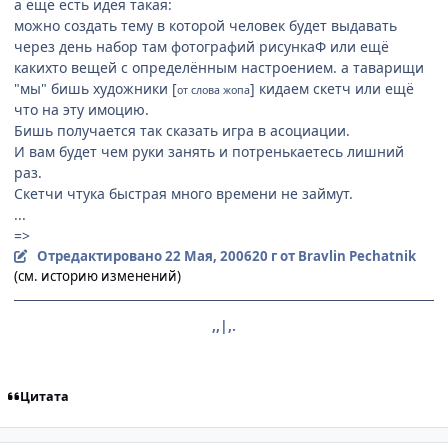
а ещё есть идея такая:
можно создать тему в которой человек будет выдавать
через день набор там фотографий рисункаФ или ещё
какихто вещей с определённым настроением. а таварищи
"мы" бишь художники [
] кидаем скетч или ещё
от слова жопа
что на эту имоцию.
Бишь получается так сказать игра в асоциации.
И вам будет чем руки занять и потренькаетесь лишний
раз.
Скетчи чтука быстрая много времени не займут.
...
=>
Отредактировано
22 Мая, 2006
20 г
от Bravlin Pechatnik
(см. историю изменений)
,,|,.
Цитата