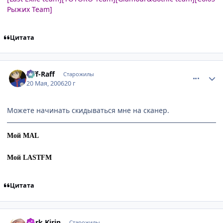
Рыжих Team]
Цитата
comment_1114507
Статистика автора
Riff-Raff
Старожилы
20 Мая, 2006
20 г
Можете начинать скидываться мне на сканер.
Мой MAL
Мой LASTFM
Цитата
comment_1115352
Статистика автора
Dark Kirin
Старожилы