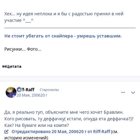
Хех... ну идея неплоха и я бы с радостью принял в ней
участие ^___^
Не стоит убегать от снайпера - умрешь уставшим.
Рисунки...
Фото...
Цитата
comment_1114420
Статистика автора
Riff-Raff
Старожилы
20 Мая, 2006
20 г
Да, я реально туп, объясните мне чего хочет Бравлин.
Кого рисовать, ту деффачку( кстати, откуда ета деффачка?)?
Как? На бумаге или на компе?
Отредактировано
20 Мая, 2006
20 г
от Riff-Raff
(см.
историю изменений)