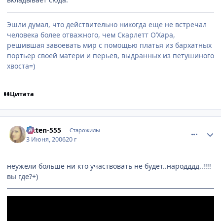
Эшли думал, что действительно никогда еще не встречал
человека более отважного, чем Скарлетт О’Хара,
решившая завоевать мир с помощью платья из бархатных
портьер своей матери и перьев, выдранных из петушиного
хвоста=)
Цитата
comment_1156389
Статистика автора
Kitten-555
Старожилы
3 Июня, 2006
20 г
неужели больше ни кто участвовать не будет..народддд..!!!!
вы где?+)