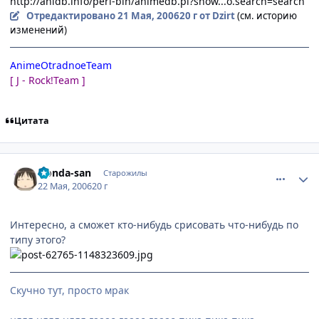
http://anidb.info/perl-bin/animedb.pl?show...o.search=search
Отредактировано
21 Мая, 2006
20 г
от Dzirt
(см. историю
изменений)
AnimeOtradnoeTeam
[ J - Rock!Team ]
Цитата
comment_1123684
Статистика автора
Honda-san
Старожилы
22 Мая, 2006
20 г
Интересно, а сможет кто-нибудь срисовать что-нибудь по
типу этого?
Скучно тут, просто мрак