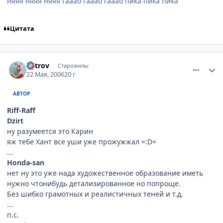
няяя няяя няяя гааао гааао гааао пика пика пика
Цитата
comment_1124038
Статистика автора
Vetrov
Старожилы
22 Мая, 2006
20 г
АВТОР
Riff-Raff
Dzirt
ну разумеется это Карин
яж тебе Хант все уши уже прожужжал =:D=
...
Honda-san
нет ну это уже нада художественное образование иметь
нужно чтонибудь детализированное но попроще.
Без шибко грамотных и реалистичных теней и т.д.
...
п.с.