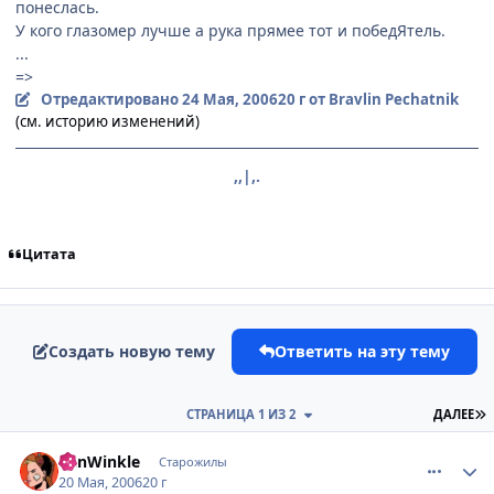
понеслась.
У кого глазомер лучше а рука прямее тот и победЯтель.
...
=>
Отредактировано
24 Мая, 2006
20 г
от Bravlin Pechatnik
(см. историю изменений)
,,|,.
Цитата
Создать новую тему
Ответить на эту тему
П
СТРАНИЦА 1 ИЗ 2
ДАЛЕЕ
comment_1114409
Статистика автора
VanWinkle
Старожилы
20 Мая, 2006
20 г