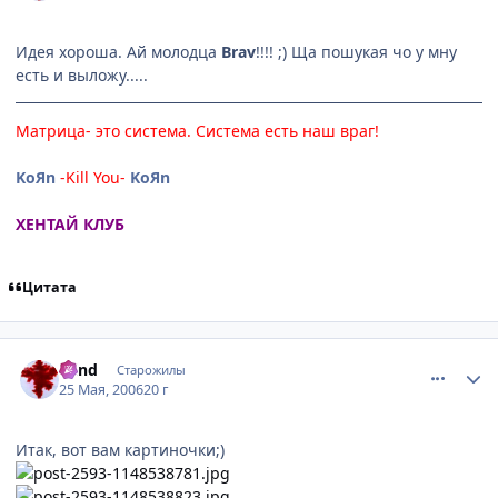
Идея хороша. Ай молодца
Brav
!!!! ;) Ща пошукая чо у мну
есть и выложу.....
Матрица- это система. Система есть наш враг!
KoЯn
-Kill You-
KoЯn
ХЕНТАЙ КЛУБ
Цитата
comment_1130856
Статистика автора
Blind
Старожилы
25 Мая, 2006
20 г
Итак, вот вам картиночки;)