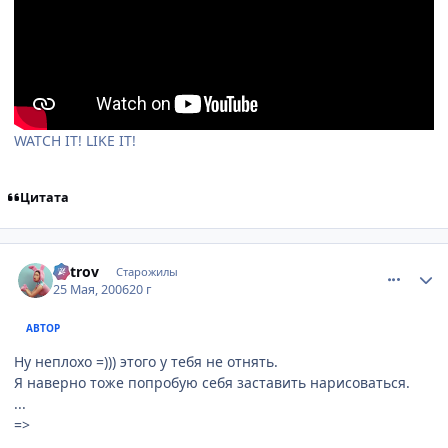
WATCH IT! LIKE IT!
Цитата
comment_1133859
Статистика автора
Vetrov
Старожилы
25 Мая, 2006
20 г
АВТОР
Ну неплохо =))) этого у тебя не отнять.
Я наверно тоже попробую себя заставить нарисоваться.
...
=>