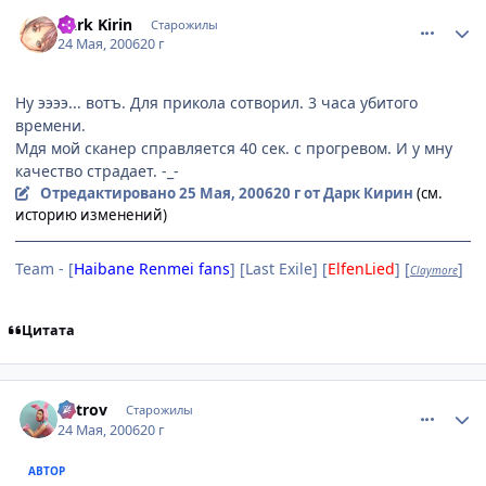
comment_1129066
Статистика автора
Dark Kirin
Старожилы
24 Мая, 2006
20 г
Ну ээээ... вотъ. Для прикола сотворил. 3 часа убитого
времени.
Мдя мой сканер справляется 40 сек. с прогревом. И у мну
качество страдает. -_-
Отредактировано
25 Мая, 2006
20 г
от Дарк Кирин
(см.
историю изменений)
Team - [
Haibane Renmei fans
] [Last Exile] [
ElfenLied
] [
]
Claymore
Цитата
comment_1130122
Статистика автора
Vetrov
Старожилы
24 Мая, 2006
20 г
АВТОР