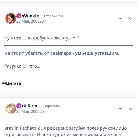
comment_1132376
Статистика автора
VanWinkle
Старожилы
25 Мая, 2006
20 г
Ну чтож... попробуем пока эту... ^_^
Не стоит убегать от снайпера - умрешь уставшим.
Рисунки...
Фото...
Цитата
comment_1132650
Статистика автора
Dark Kirin
Старожилы
25 Мая, 2006
20 г
Bravlin Pechatnik , я референс загубил полез ручкой лицо
отрисовывать. И пока худ-ик из меня никакой и 3 часа