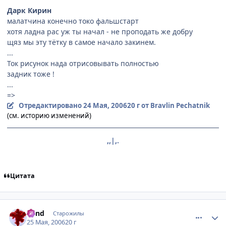
Дарк Кирин
малатчина конечно токо фальшстарт
хотя ладна рас уж ты начал - не проподать же добру
щяз мы эту тётку в самое начало закинем.
...
Ток рисунок нада отрисовывать полностью
задник тоже !
...
=>
Отредактировано
24 Мая, 2006
20 г
от Bravlin Pechatnik
(см. историю изменений)
,,|,.
Цитата
comment_1130788
Статистика автора
Blind
Старожилы
25 Мая, 2006
20 г