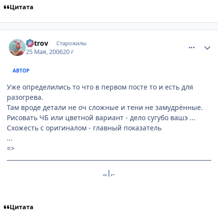
Цитата
comment_1132289
Статистика автора
Vetrov
Старожилы
25 Мая, 2006
20 г
АВТОР
Уже определились то что в первом посте то и есть для
разогрева.
Там вроде детали не оч сложные и тени не замудрённые.
Рисовать ЧБ или цветной вариант - дело сугубо вашэ ...
Схожесть с оригиналом - главный показатель
...
=>
,,|,.
Цитата