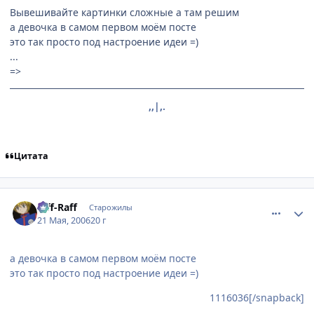
Вывешивайте картинки сложные а там решим
а девочка в самом первом моём посте
это так просто под настроение идеи =)
...
=>
,,|,.
Цитата
comment_1119797
Статистика автора
Riff-Raff
Старожилы
21 Мая, 2006
20 г
а девочка в самом первом моём посте
это так просто под настроение идеи =)
1116036[/snapback]