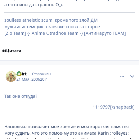
а енто иногда страшно О_о
soulless atheistic scum, кроме того злой ДМ
мультисистемщик
в завязке
снова за старое
[Zlo Team] {- Anime Otradnoe Team -} [АнтиНаруто TEAM]
Цитата
comment_1119872
Статистика автора
Dzirt
Старожилы
21 Мая, 2006
20 г
Так она откуда?
1119797[/snapback]
Насколько позволяет мое зрение и моя короткая памятья
могу судить, что это помое-му это анимаха Karin :rolleyes: