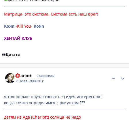
Матрица- это система. Система есть наш враг!
KoЯn
-Kill You-
KoЯn
ХЕНТАЙ КЛУБ
Цитата
comment_1132065
Статистика автора
Charlott
Старожилы
25 Мая, 2006
20 г
я тож желаю поучаствовать =) идея интересная !
когда точно определимся с рисунком ???
детям из Ада (
Charlott
) солнца не надо