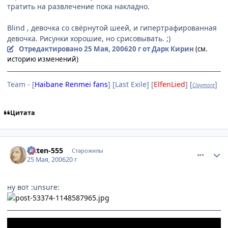
тратить на развлечение пока накладно.
Blind , девочка со свёрнутой шеей, и гипертрафированная
девочка. Рисунки хорошие, но срисовывать. ;)
Отредактировано
25 Мая, 2006
20 г
от Дарк Кирин
(см.
историю изменений)
Team - [
Haibane Renmei fans
] [Last Exile] [
ElfenLied
] [
]
Claymore
Цитата
comment_1133849
Статистика автора
Kitten-555
Старожилы
25 Мая, 2006
20 г
ну вот :unsure: