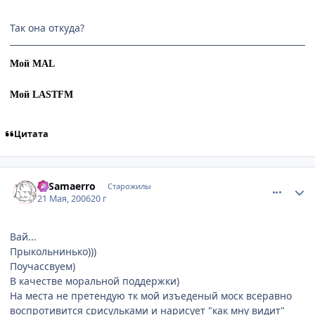
Так она откуда?
Мой MAL
Мой LASTFM
Цитата
comment_1119867
Статистика автора
el Samaerro
Старожилы
21 Мая, 2006
20 г
Вай...
Прыкольнинько)))
Поучассвуем)
В качестве моральной поддержки)
На места не претендую тк мой изъеденый моск всеравно
воспротивится срисульками и нарисует "как мну видит"