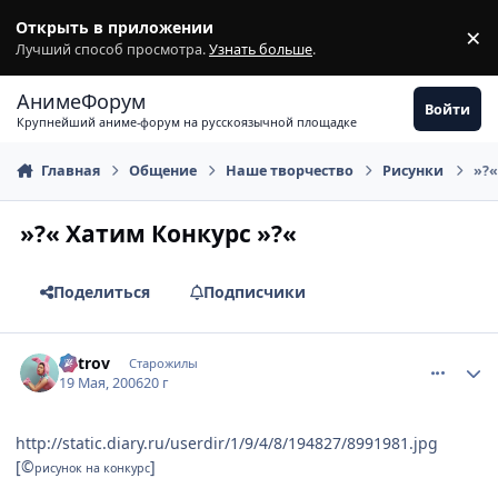
Перейти к содержимому
Открыть в приложении
×
З
Лучший способ просмотра.
Узнать больше
.
АнимеФорум
Войти
Крупнейший аниме-форум на русскоязычной площадке
Главная
Общение
Наше творчество
Рисунки
»?«
»?« Хатим Конкурс »?«
Поделиться
Подписчики
comment_1109699
Статистика автора
Vetrov
Старожилы
19 Мая, 2006
20 г
http://static.diary.ru/userdir/1/9/4/8/194827/8991981.jpg
[©
]
рисунок на конкурс