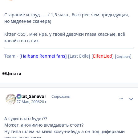
Старание и труд ..... ( 1,5 часа , быстрее чем предыдущая,
но медленее сканера)
Kitten-555 , мне нра. у твоей девочки глаза класные, всё
кавайство в них.
Team - [
Haibane Renmei fans
] [Last Exile] [
ElfenLied
] [
]
Claymore
Цитата
comment_1139632
Статистика автора
Aisat_Sanavor
Старожилы
27 Мая, 2006
20 г
А судить кто будет??
Может, анонимно вкладывать стоит?
Ну типа шлем на мэйл кому-нибудь а он под циферками
вкладывает сюда.