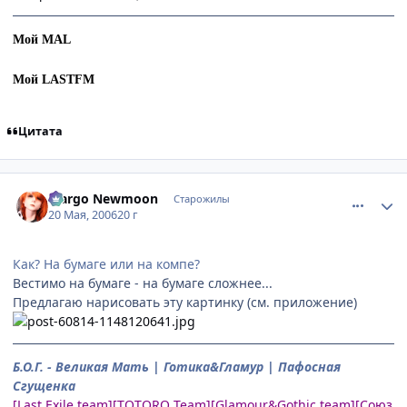
Мой MAL
Мой LASTFM
Цитата
comment_1114479
Статистика автора
Margo Newmoon
Старожилы
20 Мая, 2006
20 г
Как? На бумаге или на компе?
Вестимо на бумаге - на бумаге сложнее...
Предлагаю нарисовать эту картинку (см. приложение)
Б.О.Г. - Великая Мать | Готика&Гламур | Пафосная
Сгущенка
[Last Exile team][TOTORO Team][Glamour&Gothic team][Союз