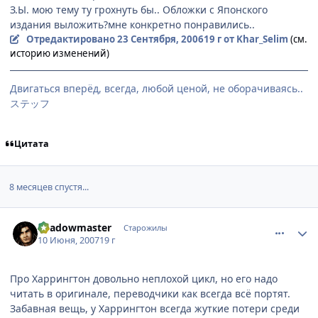
З.Ы. мою тему ту грохнуть бы.. Обложки с Японского
издания выложить?мне конкретно понравились..
Отредактировано
23 Сентября, 2006
19 г
от Khar_Selim
(см.
историю изменений)
Двигаться вперёд, всегда, любой ценой, не оборачиваясь..
ステッフ
Цитата
8 месяцев спустя...
comment_1775029
Статистика автора
Shadowmaster
Старожилы
10 Июня, 2007
19 г
Про Харрингтон довольно неплохой цикл, но его надо
читать в оригинале, переводчики как всегда всё портят.
Забавная вещь, у Харрингтон всегда жуткие потери среди