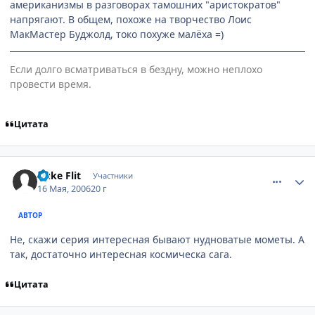
американизмы в разговорах тамошних "аристократов"
напрягают. В общем, похоже на творчество Лоис
МакМастер Буджолд, токо похуже малёха =)
Если долго всматриваться в бездну, можно неплохо
провести время.
Цитата
comment_1099614
Статистика автора
Duke Flit
Участники
16 Мая, 2006
20 г
АВТОР
Не, скажи серия интересная бывают нудноватые мометы. А
так, достаточно интересная космическа сага.
Цитата