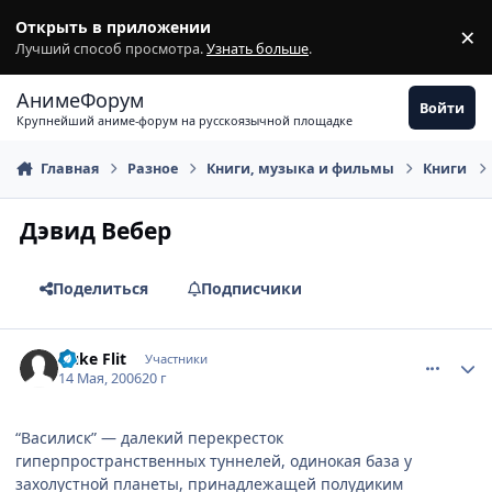
Перейти к содержимому
Открыть в приложении
×
З
Лучший способ просмотра.
Узнать больше
.
АнимеФорум
Войти
Крупнейший аниме-форум на русскоязычной площадке
Главная
Разное
Книги, музыка и фильмы
Книги
Дэвид Вебер
Поделиться
Подписчики
comment_1096961
Статистика автора
Duke Flit
Участники
14 Мая, 2006
20 г
“Василиск” — далекий перекресток
гиперпространственных туннелей, одинокая база у
захолустной планеты, принадлежащей полудиким