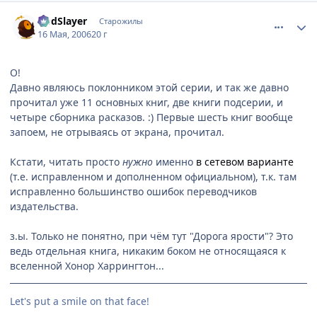
comment_1099750
Статистика автора
GodSlayer
Старожилы
16 Мая, 2006
20 г
О!
Давно являюсь поклонником этой серии, и так же давно
прочитал уже 11 основных книг, две книги подсерии, и
четыре сборника расказов. :) Первые шесть книг вообще
запоем, не отрываясь от экрана, прочитал.
Кстати, читать просто
нужно
именно
в сетевом варианте
(т.е. исправленном и дополненном официальном), т.к. там
исправленно большинство ошибок переводчиков
издательства.
з.ы. Только не понятно, при чём тут "Дорога ярости"? Это
ведь отдельная книга, никаким боком не относящаяся к
вселенной Хонор Харрингтон...
Let's put a smile on that face!