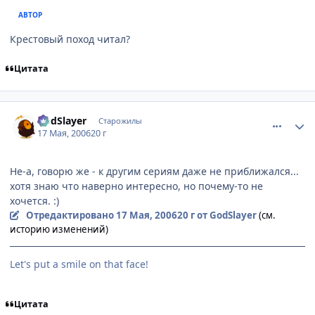
АВТОР
Крестовый поход читал?
Цитата
comment_1105572
Статистика автора
GodSlayer
Старожилы
17 Мая, 2006
20 г
Не-а, говорю же - к другим сериям даже не приближался...
хотя знаю что наверно интересно, но почему-то не
хочется. :)
Отредактировано
17 Мая, 2006
20 г
от GodSlayer
(см.
историю изменений)
Let's put a smile on that face!
Цитата