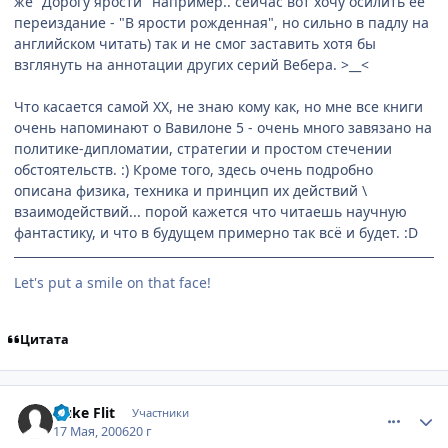
же "Дорогу ярости" например.. сейчас вот хочу осилить её
переиздание - "В ярости рожденная", но сильно в падлу на
английском читать) так и не смог заставить хотя бы
взглянуть на аннотации других серий Вебера. >__<
Что касается самой ХХ, не знаю кому как, но мне все книги
очень напоминают о Вавилоне 5 - очень много завязано на
политике-дипломатии, стратегии и простом стечении
обстоятельств. :) Кроме того, здесь очень подробно
описана физика, техника и принцип их действий \
взаимодействий... порой кажется что читаешь научную
фантастику, и что в будущем примерно так всё и будет. :D
Let's put a smile on that face!
Цитата
comment_1103655
Статистика автора
Duke Flit
Участники
17 Мая, 2006
20 г