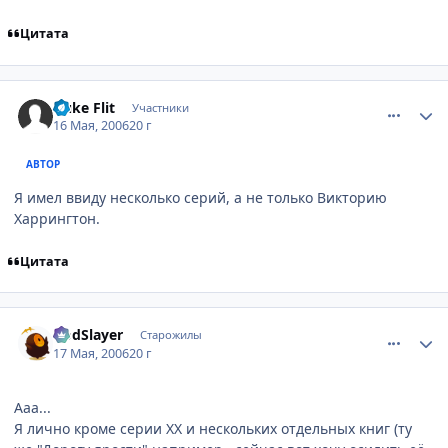
Цитата
comment_1100321
Статистика автора
Duke Flit
Участники
16 Мая, 2006
20 г
АВТОР
Я имел ввиду несколько серий, а не только Викторию
Харрингтон.
Цитата
comment_1103569
Статистика автора
GodSlayer
Старожилы
17 Мая, 2006
20 г
Ааа...
Я лично кроме серии ХХ и нескольких отдельных книг (ту