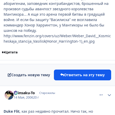
аборигенам, заповедник контрабандистов, брошенный на
произвол судьбы аванпост звездного королевства
Мантикора... А еще это арена первой битвы в грядущей
войне. И если бы защиту “Василиска” не возглавила
коммандер Хонор Харрингтон, у Мантикоры не было бы
шансов на победу.
http://www.fenzin.org/covers/uz/Weber/Weber_David__Kosmic
heskaja_stancija_Vasilisk(Honor_Harrington-1)_en.jpg
Цитата
Создать новую тему
Ответить на эту тему
comment_1097364
Статистика автора
Shinsaku-To
Старожилы
14 Мая, 2006
20 г
Duke Flit
, как раз недавно прочитал. Ничо так, но