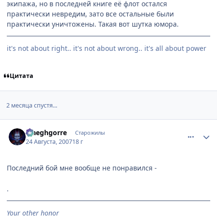
экипажа, но в последней книге её флот остался
практически невредим, зато все остальные были
практически уничтожены. Такая вот шутка юмора.
it's not about right.. it's not about wrong.. it's all about power
Цитата
2 месяца спустя...
comment_1839045
Статистика автора
Maeghgorre
Старожилы
24 Августа, 2007
18 г
Последний бой мне вообще не понравился -
.
Your other honor