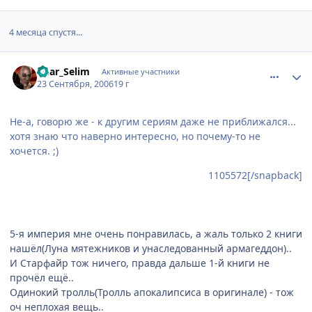
4 месяца спустя...
comment_1455632
Статистика автора
Khar_Selim
Активные участники
23 Сентября, 2006
19 г
Не-а, говорю же - к другим сериям даже не приближался...
хотя знаю что наверно интересно, но почему-то не
хочется. ;)
1105572[/snapback]
5-я империя мне очень понравилась, а жаль только 2 книги
нашёл(Луна мятежников и унаследованный армагеддон)..
И Старфайр тож ничего, правда дальше 1-й книги не
прочёл ещё..
Одинокий тролль(Тролль апокалипсиса в оригинале) - тож
оч неплохая вещь..