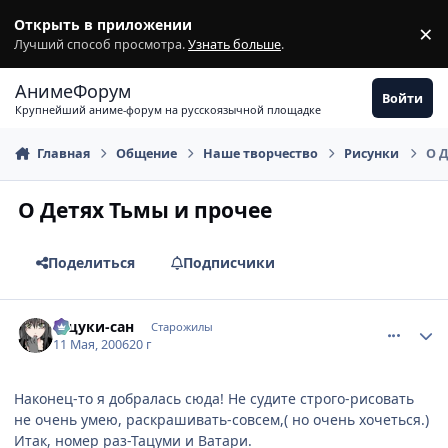
Перейти к содержимому
Открыть в приложении
×
З
Лучший способ просмотра.
Узнать больше
.
АнимеФорум
Войти
Крупнейший аниме-форум на русскоязычной площадке
Главная
Общение
Наше творчество
Рисунки
О Д
О Детях Тьмы и прочее
Поделиться
Подписчики
comment_1086916
Статистика автора
Тацуки-сан
Старожилы
11 Мая, 2006
20 г
Наконец-то я добралась сюда! Не судите строго-рисовать
не очень умею, раскрашивать-совсем,( но очень хочеться.)
Итак, номер раз-Тацуми и Ватари.