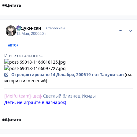
Цитата
comment_1089773
Статистика автора
Тацуки-сан
Старожилы
12 Мая, 2006
20 г
АВТОР
И все остальные...
Отредактировано
14 Декабря, 2006
19 г
от Тацуки-сан
(см.
историю изменений)
[Meifu team]-шеф
Cветлый близнец Исиды
Дети, не играйте в лагнарок)
Цитата
comment_1092989
Статистика автора