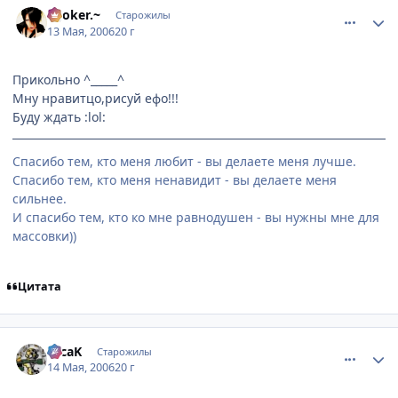
~.Joker.~
Старожилы
13 Мая, 2006
20 г
Прикольно ^_____^
Мну нравитцо,рисуй ефо!!!
Буду ждать :lol:
Спасибо тем, кто меня любит - вы делаете меня лучше.
Спасибо тем, кто меня ненавидит - вы делаете меня
сильнее.
И спасибо тем, кто ко мне равнодушен - вы нужны мне для
массовки))
Цитата
comment_1093546
Статистика автора
TecaK
Старожилы
14 Мая, 2006
20 г