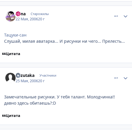
comment_1123405
Статистика автора
Mina
Старожилы
22 Мая, 2006
20 г
Тацуки-сан
Слушай, милая аватарка... И рисунки ни чего... Прелесть...
Цитата
comment_1132177
Статистика автора
Kazutaka
Участники
25 Мая, 2006
20 г
Замечательные рисунки. У тебя талант. Молодчинка!!
давно здесь обитаешь?:D
Цитата