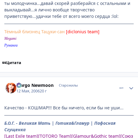
ты молодчинка...давай скорей разберайся с остальными и
выкладывай...я лично вообще творчество
приветствую...удачки тебе от всего моего сердца :lol:
Тёмный близнец Тацуки-сан
[diclonius team]
Megami
Руманга
Цитата
comment_1089059
Статистика автора
Margo Newmoon
Старожилы
12 Мая, 2006
20 г
Качество - КОШМАР!!! Все бы ничего, если бы не уши...
Б.О.Г. - Великая Мать | Готика&Гламур | Пафосная
Сгущенка
[Last Exile team][TOTORO Team][Glamour&Gothic team][Союз