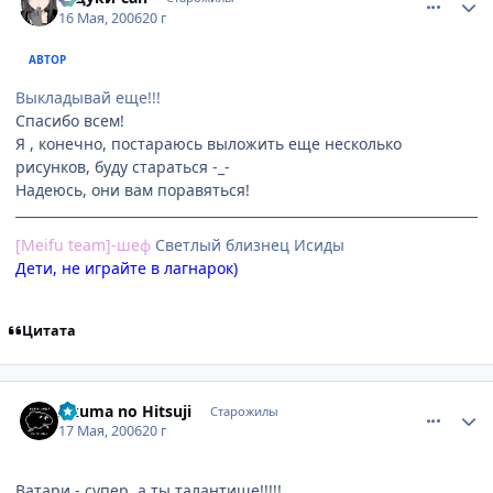
16 Мая, 2006
20 г
АВТОР
Выкладывай еще!!!
Спасибо всем!
Я , конечно, постараюсь выложить еще несколько
рисунков, буду стараться -_-
Надеюсь, они вам поравяться!
[Meifu team]-шеф
Cветлый близнец Исиды
Дети, не играйте в лагнарок)
Цитата
comment_1102438
Статистика автора
Akuma no Hitsuji
Старожилы
17 Мая, 2006
20 г
Ватари - супер, а ты талантище!!!!!