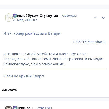
comment_1113421
Статистика автора
Троллейбусом Стукнутая
Старожилы
20 Мая, 2006
20 г
Итак, номер раз-Тацуми и Ватари.
1086916[/snapback]
А неплохо! Слушай, у тебя там и Алекс Роу! Легко
переходишь на новые темы. Явно не срисовки, и выглядит
немногим хуже, чем в самом аниме.
Я вам не Бритни Спирс!
Цитата
comment_1121273
Статистика автора
Тацуки-сан
Старожилы