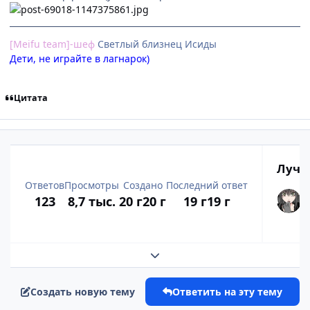
[Meifu team]-шеф
Cветлый близнец Исиды
Дети, не играйте в лагнарок)
Цитата
Лучш
Ответов
Просмотры
Создано
Последний ответ
123
8,7 тыс.
20 г
20 г
19 г
19 г
Развернуть обзор темы
Создать новую тему
Ответить на эту тему