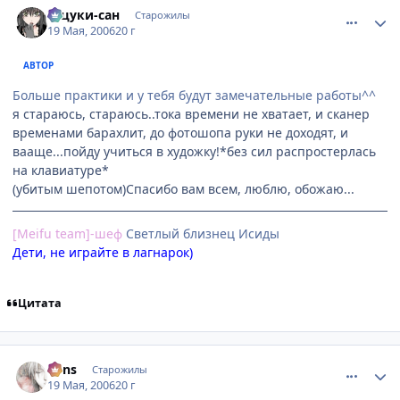
Тацуки-сан
Старожилы
19 Мая, 2006
20 г
АВТОР
Больше практики и у тебя будут замечательные работы^^
я стараюсь, стараюсь..тока времени не хватает, и сканер
временами барахлит, до фотошопа руки не доходят, и
вааще...пойду учиться в художку!*без сил распростерлась
на клавиатуре*
(убитым шепотом)Спасибо вам всем, люблю, обожаю...
[Meifu team]-шеф
Cветлый близнец Исиды
Дети, не играйте в лагнарок)
Цитата
comment_1112137
Статистика автора
vons
Старожилы
19 Мая, 2006
20 г