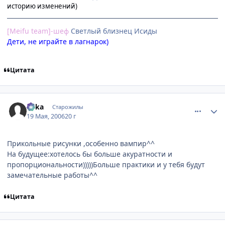
историю изменений)
[Meifu team]-шеф
Cветлый близнец Исиды
Дети, не играйте в лагнарок)
Цитата
comment_1110709
Статистика автора
Aska
Старожилы
19 Мая, 2006
20 г
Прикольные рисунки ,особенно вампир^^
На будущее:хотелось бы больше акуратности и
пропорциональности)))))Больше практики и у тебя будут
замечательные работы^^
Цитата
comment_1110859
Статистика автора