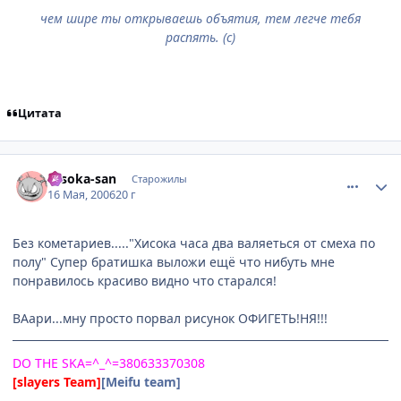
чем шире ты открываешь объятия, тем легче тебя
распять. (с)
Цитата
comment_1099026
Статистика автора
Hisoka-san
Старожилы
16 Мая, 2006
20 г
Без кометариев....."Хисока часа два валяеться от смеха по
полу" Супер братишка выложи ещё что нибуть мне
понравилось красиво видно что старался!
ВАари...мну просто порвал рисунок ОФИГЕТЬ!НЯ!!!
DO THE SKA=^_^=380633370308
[slayers Team]
[Meifu team]