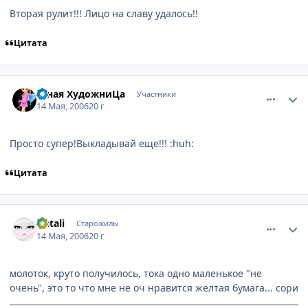
Вторая рулит!!! Лицо на славу удалось!!
Цитата
comment_1093952
Статистика автора
Юная ХудожниЦа
Участники
14 Мая, 2006
20 г
Просто супер!Выкладывай еще!!! :huh:
Цитата
comment_1096488
Статистика автора
Natali
Старожилы
14 Мая, 2006
20 г
молоток, круто получилось, тока одно маленькое "не
очень", это то что мне не оч нравится желтая бумага... сори