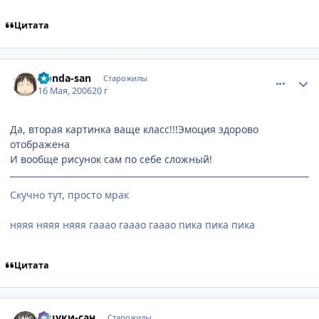
Цитата
comment_1099102
Статистика автора
Honda-san
Старожилы
16 Мая, 2006
20 г
Да, вторая картинка ваще класс!!!Эмоция здорово
отображена
И вообще рисунок сам по себе сложный!
Скучно тут, просто мрак
няяя няяя няяя гааао гааао гааао пика пика пика
Цитата
comment_1099575
Статистика автора
Тацуки-сан
Старожилы