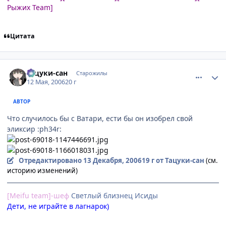
Рыжих Team]
Цитата
comment_1089747
Статистика автора
Тацуки-сан
Старожилы
12 Мая, 2006
20 г
АВТОР
Что случилось бы с Ватари, ести бы он изобрел свой
эликсир :ph34r:
Отредактировано
13 Декабря, 2006
19 г
от Тацуки-сан
(см.
историю изменений)
[Meifu team]-шеф
Cветлый близнец Исиды
Дети, не играйте в лагнарок)