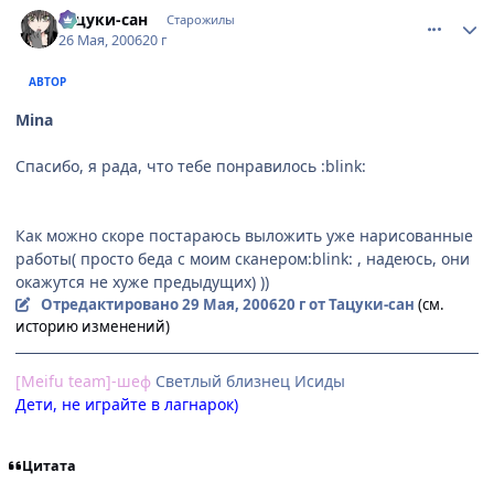
comment_1135170
Статистика автора
Тацуки-сан
Старожилы
26 Мая, 2006
20 г
АВТОР
Mina
Спасибо, я рада, что тебе понравилось :blink:
Как можно скоре постараюсь выложить уже нарисованные
работы( просто беда с моим сканером:blink: , надеюсь, они
окажутся не хуже предыдущих) ))
Отредактировано
29 Мая, 2006
20 г
от Тацуки-сан
(см.
историю изменений)
[Meifu team]-шеф
Cветлый близнец Исиды
Дети, не играйте в лагнарок)
Цитата