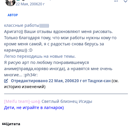
22 Мая, 2006
20 г
АВТОР
классные работы))))))))
Аригато)) Ваши отзывы вдохновляют меня рисовать.
Только благодаря тому, что мои работы нужны кому-то
кроме меня самой, я с радостью снова берусь за
карандаш)) :D
Легко переходишь на новые темы.
Я рисую арт по любому понравившемуся
аниме(правда,коряво иногда), а нравятся мне очень
многие... :ph34r:
Отредактировано
22 Мая, 2006
20 г
от Тацуки-сан
(см.
историю изменений)
[Meifu team]-шеф
Cветлый близнец Исиды
Дети, не играйте в лагнарок)
Цитата