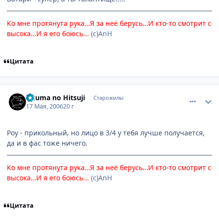
Ко мне протянута рука…Я за неё берусь…И кто-то смотрит с
высока…И я его боюсь...
(с)AnH
Цитата
comment_1102444
Статистика автора
Akuma no Hitsuji
Старожилы
17 Мая, 2006
20 г
Роу - прикольный, но лицо в 3/4 у тебя лучше получается,
да и в фас тоже ничего.
Ко мне протянута рука…Я за неё берусь…И кто-то смотрит с
высока…И я его боюсь...
(с)AnH
Цитата