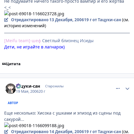
Не подумайте ничего такого-просто вампир и его жертва
<_<
Отредактировано
13 Декабря, 2006
19 г
от Тацуки-сан
(см.
историю изменений)
[Meifu team]-шеф
Cветлый близнец Исиды
Дети, не играйте в лагнарок)
Цитата
comment_1110176
Статистика автора
Тацуки-сан
Старожилы
19 Мая, 2006
20 г
АВТОР
Еще несколько: Хисока с ушками и эпизод из сцены под
сакурой...
Отредактировано
14 Декабря, 2006
19 г
от Тацуки-сан
(см.