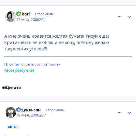
comment_1102600
Статистика автора
Yukari
Старожилы
17 Мая, 2006
20 г
А мне очень нравится желтая бумага! Рисуй еще!
Критиковать не люблю и не хочу, поэтому желаю
творческих успеов!!!
I know I'm not perfect but I can smile~
Мои рисунки
Цитата
comment_1110159
Статистика автора
Тацуки-сан
Старожилы
19 Мая, 2006
20 г
АВТОР