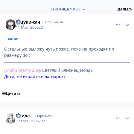
П
СТРАНИЦА 1 ИЗ 5
ДАЛЕЕ
comment_1087444
Статистика автора
Тацуки-сан
Старожилы
11 Мая, 2006
20 г
АВТОР
Остальные выложу чуть позже, пока-не проходят по
размеру :lol:
[Meifu team]-шеф
Cветлый близнец Исиды
Дети, не играйте в лагнарок)
Цитата
comment_1088553
Статистика автора
Исида
Старожилы
12 Мая, 2006
20 г