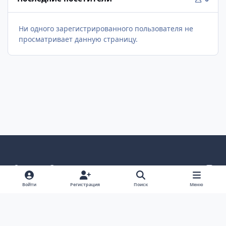
Ни одного зарегистрированного пользователя не
просматривает данную страницу.
Светлый режим
Темный режим
Как в системе
v
k
Язык
Политика конфиденциальности
Войти
Регистрация
Поиск
Меню
Связаться с нами
Cookies
project25
Powered by
Invision Community