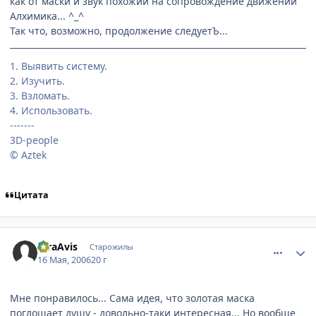
как от маски и звук похожий на сопровождение движений
Алхимика... ^_^
Так что, возможно, продолжение следуетЪ...
1. Выявить систему.
2. Изучить.
3. Взломать.
4. Использовать.
-------
3D-people
© Aztek
Цитата
comment_1099522
Статистика автора
raraAvis
Старожилы
16 Мая, 2006
20 г
Мне понравилось... Сама идея, что золотая маска
поглощает душу - довольно-таки интересная... Но вообще