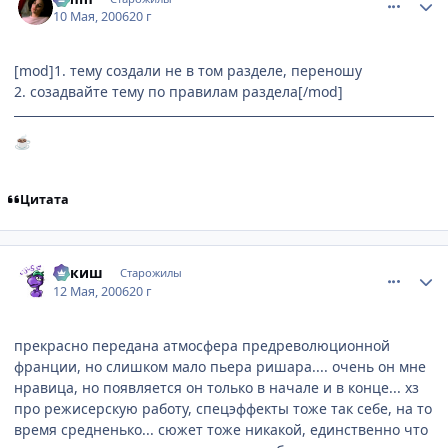
10 Мая, 2006
20 г
[mod]1. тему создали не в том разделе, переношу
2. созадвайте тему по правилам раздела[/mod]
☕
Цитата
comment_1088859
Статистика автора
апкиш
Старожилы
12 Мая, 2006
20 г
прекрасно передана атмосфера предреволюционной
франции, но слишком мало пьера ришара.... очень он мне
нравица, но появляется он только в начале и в конце... хз
про режисерскую работу, спецэффекты тоже так себе, на то
время средненько... сюжет тоже никакой, единственно что