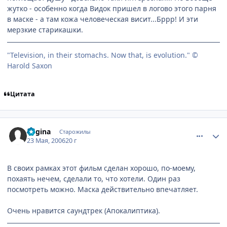
жутко - особенно когда Видок пришел в логово этого парня
в маске - а там кожа человеческая висит...Бррр! И эти
мерзкие старикашки.
"Television, in their stomachs. Now that, is evolution." ©
Harold Saxon
Цитата
comment_1125798
Статистика автора
Regina
Старожилы
23 Мая, 2006
20 г
В своих рамках этот фильм сделан хорошо, по-моему,
похаять нечем, сделали то, что хотели. Один раз
посмотреть можно. Маска действительно впечатляет.
Очень нравится саундтрек (Апокалиптика).