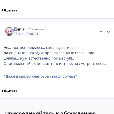
Цитата
comment_1141278
Статистика автора
Alenia
Старожилы
27 Мая, 2006
20 г
Нё... тож понравилось.. сама вздрагивала!!
Да ещё такие находки: про наклеенные глаза.. про
шляпы... ну и естественно про маску!!!..
Оригинальный сюжет.. от того интересно смотреть снова...
*Даже в каплях слёз отражается Солнце*
Цитата
Присоединяйтесь к обсуждению