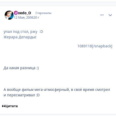
comment_1089838
Статистика автора
Greedo_O
Старожилы
12 Мая, 2006
20 г
упал под стол, ржу :D
Жерара Депардье
1089118[/snapback]
Да какая разница :)
А вообще фильм мега-атмосферный, в своё время смотрел
и пересматривал :D
Цитата