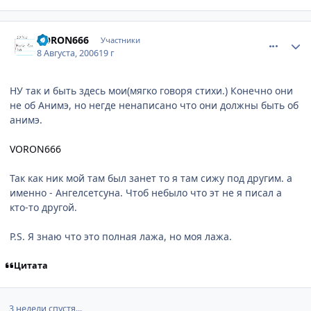
comment_1341390
Статистика автора
VORON666
Участники
8 Августа, 2006
19 г
НУ так и быть здесь мои(мягко говоря стихи.) Конечно они
не об Анимэ, но негде ненаписано что они должны быть об
анимэ.
VORON666
Так как ник мой там был занет то я там сижу под другим. а
именно - Ангелсетсуна. Чтоб небыло что эт не я писал а
кто-то другой.
P.S. Я знаю что это полная лажа, но моя лажа.
Цитата
3 недели спустя...