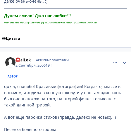
даже очень-очень.. :)
Дунем смело! Джа нас любит!!!
маленькие виртуальные ручки-маленькие виртуальные ножки
Цитата
comment_1403181
Статистика автора
VasiLek
Активные участники
2 Сентября, 2006
19 г
АВТОР
qukla, спасибо! Красивые фотографии! Когда-то, классе в
восьмом, я ходила в конную школу, и у нас там один конь
был очень похож на того, на второй фотке, только не с
такой длинной гривой.
А вот еще парочка стихов (правда, далеко не новых). :)
Песенка большого города