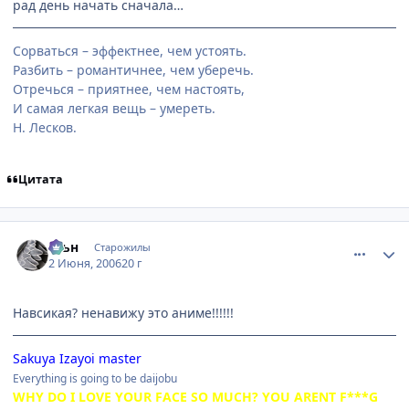
рад день начать сначала…
Сорваться – эффектнее, чем устоять.
Разбить – романтичнее, чем уберечь.
Отречься – приятнее, чем настоять,
И самая легкая вещь – умереть.
Н. Лесков.
Цитата
comment_1155668
Статистика автора
Юьн
Старожилы
2 Июня, 2006
20 г
Навсикая? ненавижу это аниме!!!!!!
Sakuya Izayoi master
Everything is going to be daijobu
WHY DO I LOVE YOUR FACE SO MUCH? YOU ARENT F***G