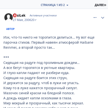
П
СТРАНИЦА 1 ИЗ 2
ДАЛЕЕ
comment_1138925
Статистика автора
VasiLek
Активные участники
27 Мая, 2006
20 г
АВТОР
Иэх, что-то никто не торопится делиться... Ну вот еще
парочка стихов. Первый навеян атмосферой Haibane
Reinmei, а второй просто так...
***
Сидящая на радуге под проливным дождем…
А все бегут-торопятся в уютные квартиры.
И глухо капли падают не разбери-куда.
Сидящая на радуге боится этих струн,
И держится за радугу, чтоб в лужи не упасть.
Кому-то в луже кажется прозрачный силуэт.
Мазочек синей краски на бледной полосе.
А дождь кидает капли осколками в глаза.
Мир мокрый и прозрачный, как тысячи зеркал.