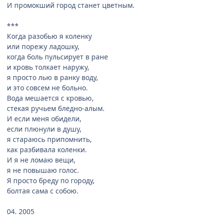
И промокший город станет цветным.
***
Когда разобью я коленку
или порежу ладошку,
когда боль пульсирует в ране
и кровь толкает наружу,
я просто лью в ранку воду,
и это совсем не больно.
Вода мешается с кровью,
стекая ручьем бледно-алым.
И если меня обидели,
если плюнули в душу,
я стараюсь припомнить,
как разбивала коленки.
И я не ломаю вещи,
я не повышаю голос.
Я просто бреду по городу,
болтая сама с собою.
04. 2005