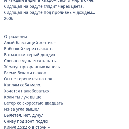
И каждый видит в каждом себя и мир в окне.
Сидящая на радуге глядит через цвета.
Сидящая на радуге под проливным дождем…
2006
Отражения
Алый блестящий зонтик –
Бабочкой через слякоть!
Ватмански-серый дождик
Словно смущается капать.
Жемчуг прозрачных капель
Всеми боками в алом.
Он не торопится на пол –
Каплям себя мало.
Хочется налюбоваться,
Коли ты луж выше!
Ветер со скоростью двадцать
Из-за угла вышел,
Вылетел, нет, дунул!
Снизу под зонт подло!
Кинул дождю в струи –