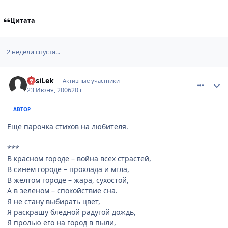
Цитата
2 недели спустя...
comment_1224302
Статистика автора
VasiLek
Активные участники
23 Июня, 2006
20 г
АВТОР
Еще парочка стихов на любителя.
***
В красном городе – война всех страстей,
В синем городе – прохлада и мгла,
В желтом городе – жара, сухостой,
А в зеленом – спокойствие сна.
Я не стану выбирать цвет,
Я раскрашу бледной радугой дождь,
Я пролью его на город в пыли,