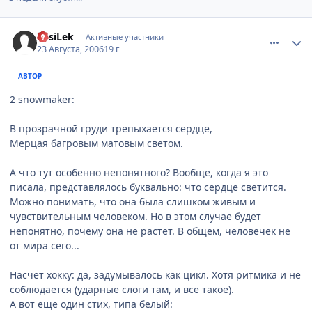
comment_1375149
Статистика автора
VasiLek
Активные участники
23 Августа, 2006
19 г
АВТОР
2 snowmaker:
В прозрачной груди трепыхается сердце,
Мерцая багровым матовым светом.
А что тут особенно непонятного? Вообще, когда я это
писала, представлялось буквально: что сердце светится.
Можно понимать, что она была слишком живым и
чувствительным человеком. Но в этом случае будет
непонятно, почему она не растет. В общем, человечек не
от мира сего...
Насчет хокку: да, задумывалось как цикл. Хотя ритмика и не
соблюдается (ударные слоги там, и все такое).
А вот еще один стих, типа белый: