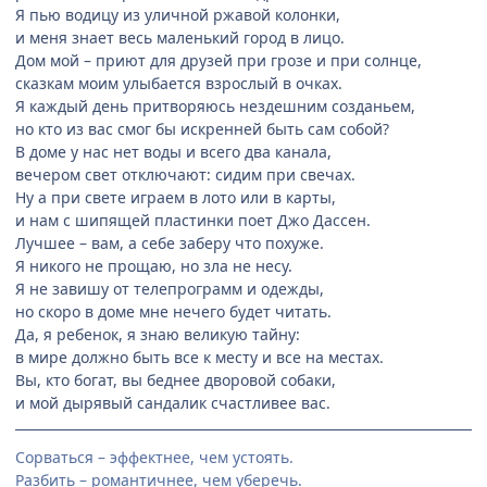
Я пью водицу из уличной ржавой колонки,
и меня знает весь маленький город в лицо.
Дом мой – приют для друзей при грозе и при солнце,
сказкам моим улыбается взрослый в очках.
Я каждый день притворяюсь нездешним созданьем,
но кто из вас смог бы искренней быть сам собой?
В доме у нас нет воды и всего два канала,
вечером свет отключают: сидим при свечах.
Ну а при свете играем в лото или в карты,
и нам с шипящей пластинки поет Джо Дассен.
Лучшее – вам, а себе заберу что похуже.
Я никого не прощаю, но зла не несу.
Я не завишу от телепрограмм и одежды,
но скоро в доме мне нечего будет читать.
Да, я ребенок, я знаю великую тайну:
в мире должно быть все к месту и все на местах.
Вы, кто богат, вы беднее дворовой собаки,
и мой дырявый сандалик счастливее вас.
Сорваться – эффектнее, чем устоять.
Разбить – романтичнее, чем уберечь.