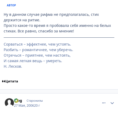
АВТОР
Ну в данном случае рифма не предполагалась, стих
держится на ритме.
Просто какое-то время я пробовала себя именно на белых
стихах. Все равно, спасибо за мнение!
Сорваться – эффектнее, чем устоять.
Разбить – романтичнее, чем уберечь.
Отречься – приятнее, чем настоять,
И самая легкая вещь – умереть.
Н. Лесков.
Цитата
comment_1139047
Статистика автора
Aleg
Старожилы
27 Мая, 2006
20 г