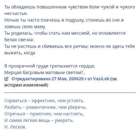
Ты обладаешь повышенным чувством боли чужой и чужого
несчастья.
Ночью ты часто плачешь в подушку, стонешь во сне и
зовешь свою маму.
Ты родилась, чтобы стать нам мессией, но оплавляется
белая свечка:
Ты не растешь и сбиваешь все ритмы; можно ли здесь тебе
выжить, когда
В прозрачной груди трепыхается сердце,
Мерцая багровым матовым светом?..
Отредактировано
27 Мая, 2006
20 г
от VasiLek
(см.
историю изменений)
Сорваться – эффектнее, чем устоять.
Разбить – романтичнее, чем уберечь.
Отречься – приятнее, чем настоять,
И самая легкая вещь – умереть.
Н. Лесков.