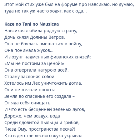
Этот мой стих уже был на форуме про Навсикаю, но думаю,
туда не так уж часто ходят, как сюда...
Kaze no Tani no Nausicaa
Навсикая любила родную страну,
Дочь князя Долины Ветров.
Она не боялась вмешаться в войну,
Она понимала жуков…
И лозунг надменных фиванских князей:
«Мы не постоим за ценой!»
Она отвергала натурою всей,
Страну заслоняя собой.
Хотелось им Лес уничтожить дотла,
Они не желали понять:
Земля во спасенье его создала –
От яда себя очищать.
И что есть бесценней зеленых лугов,
Дороже, чем воздух, вода
Среди ядовитой пыльцы и грибов,
Гнезд Ому, пространства песка?!
Кто в детстве лесного жука укрывал