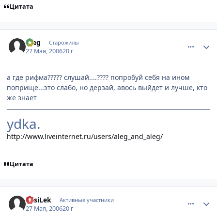
Цитата
comment_1138958
Статистика автора
Aleg
Старожилы
27 Мая, 2006
20 г
а где рифма????? слушай....???? попробуй себя на ином
поприще...это слабо, но дерзай, авось выйдет и лучше, кто
же знает
ydka.
http://www.liveinternet.ru/users/aleg_and_aleg/
Цитата
comment_1139023
Статистика автора
VasiLek
Активные участники
27 Мая, 2006
20 г