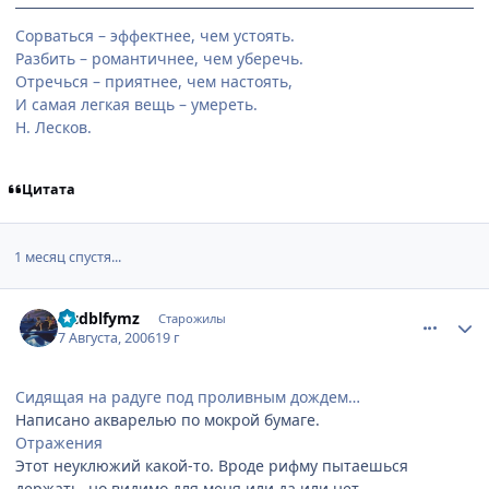
Сорваться – эффектнее, чем устоять.
Разбить – романтичнее, чем уберечь.
Отречься – приятнее, чем настоять,
И самая легкая вещь – умереть.
Н. Лесков.
Цитата
1 месяц спустя...
comment_1341058
Статистика автора
Ljcdblfymz
Старожилы
7 Августа, 2006
19 г
Сидящая на радуге под проливным дождем…
Написано акварелью по мокрой бумаге.
Отражения
Этот неуклюжий какой-то. Вроде рифму пытаешься
держать, но видимо для меня или да или нет.