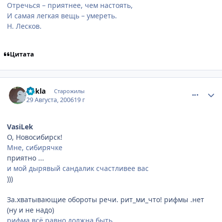
Отречься – приятнее, чем настоять,
И самая легкая вещь – умереть.
Н. Лесков.
Цитата
comment_1391701
Статистика автора
qukla
Старожилы
29 Августа, 2006
19 г
VasiLek
О, Новосибирск!
Мне, сибирячке
приятно ...
и мой дырявый сандалик счастливее вас
)))
За.хватывающие обороты речи. рит_ми_что! рифмы .нет
(ну и не надо)
рифма всё равно должна быть