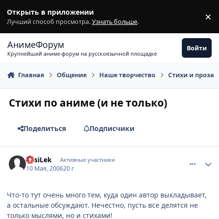
Перейти к содержимому
Открыть в приложении
×
З
Лучший способ просмотра.
Узнать больше
.
АнимеФорум
Войти
Крупнейший аниме-форум на русскоязычной площадке
Главная
Общение
Наше творчество
Стихи и проза
Стихи по аниме (и не только)
Поделиться
Подписчики
comment_1080511
Статистика автора
VasiLek
Активные участники
10 Мая, 2006
20 г
Что-то тут очень много тем, куда один автор выкладывает,
а остальные обсуждают. Нечестно, пусть все делятся не
только мыслями, но и стихами!