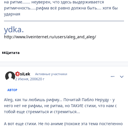
на ритме....... неуверен, что здесь выдерживается
ритмичность.....рифма всё равно должна быть.... хотя бы
ударная
ydka.
http://www.liveinternet.ru/users/aleg_and_aleg/
Цитата
comment_1154828
Статистика автора
VasiLek
Активные участники
2 Июня, 2006
20 г
АВТОР
Aleg, как ты любишь рифму... Почитай Пабло Неруду - у
него нет не рифмы, не ритма, но ТАКИЕ стихи, что нам с
тобой еще стремиться и стремиться...
А вот еще стихи. Не по аниме (похоже эта тема постепенно