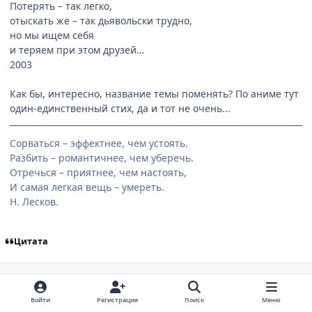
Потерять – так легко,
отыскать же – так дьявольски трудно,
но мы ищем себя
и теряем при этом друзей…
2003
Как бы, интересно, название темы поменять? По аниме тут
один-единственный стих, да и тот не очень...
Сорваться – эффектнее, чем устоять.
Разбить – романтичнее, чем уберечь.
Отречься – приятнее, чем настоять,
И самая легкая вещь – умереть.
Н. Лесков.
Цитата
comment_1404083
Статистика автора
Julianna
Участники
Войти
Регистрация
Поиск
Меню
3 Сентября, 2006
19 г