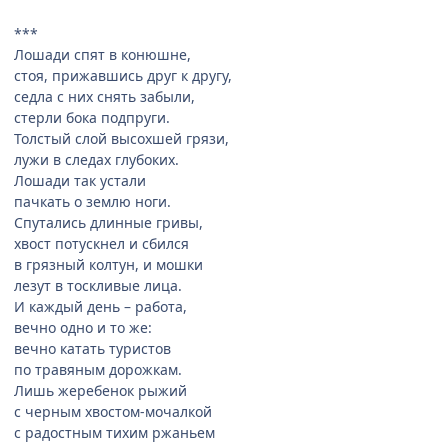
***
Лошади спят в конюшне,
стоя, прижавшись друг к другу,
седла с них снять забыли,
стерли бока подпруги.
Толстый слой высохшей грязи,
лужи в следах глубоких.
Лошади так устали
пачкать о землю ноги.
Спутались длинные гривы,
хвост потускнел и сбился
в грязный колтун, и мошки
лезут в тоскливые лица.
И каждый день – работа,
вечно одно и то же:
вечно катать туристов
по травяным дорожкам.
Лишь жеребенок рыжий
с черным хвостом-мочалкой
с радостным тихим ржаньем