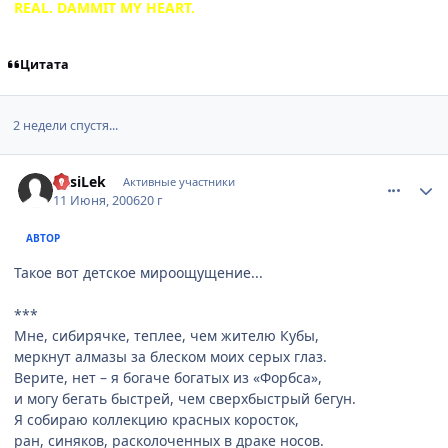
REAL. DAMMIT MY HEART.
Цитата
2 недели спустя...
comment_1185001
Статистика автора
VasiLek
Активные участники
11 Июня, 2006
20 г
АВТОР
Такое вот детское мироощущение...
***
Мне, сибирячке, теплее, чем жителю Кубы,
меркнут алмазы за блеском моих серых глаз.
Верите, нет – я богаче богатых из «Форбса»,
и могу бегать быстрей, чем сверхбыстрый бегун.
Я собираю коллекцию красных коросток,
ран, синяков, расколоченных в драке носов.