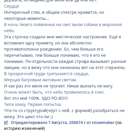
Сердце
Интересный стих, в общем спектре нравится, но
некоторые моменты...
В ночь твоего появленья на свет выли собаки в морозное
небо.
Эта строчка создала мне мистическое настроение. Ещё я
вспомнил одну примету, но она абсолютно
противоположна рождению. Бз, чем больше его
перечитываю, тем больше понимаю, что я его не
понимаю. По-отдельности каждая строфа вызывает разные
эмоции, но я вижу что они нанизаны вот на этот стержень:
В прозрачной груди трепыхается сердце,
Мерцая багровым матовым светом.
И как раз это меня не трогает. Никак вьехать не могу.
Очень может быть, что небо провалилось в снег,
Вот это моё 100%. ЗДО-РО-ВО!!!
Типа хокку. Первая попытка.
Что-то со структурой(чёрт с ней, с формой) разобраться не
можу. Это цикл что-ли ;)
Отредактировано
7 Августа, 2006
19 г
от snowmaker
(см.
историю изменений)