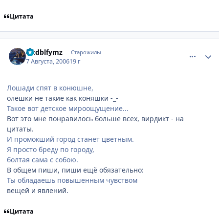
Цитата
comment_1341263
Статистика автора
Ljcdblfymz
Старожилы
7 Августа, 2006
19 г
Лошади спят в конюшне,
олешки не такие как коняшки -_-
Такое вот детское мироощущение...
Вот это мне понравилось больше всех, вирдикт - на
цитаты.
И промокший город станет цветным.
Я просто бреду по городу,
болтая сама с собою.
В общем пиши, пиши ещё обязательно:
Ты обладаешь повышенным чувством
вещей и явлений.
Цитата