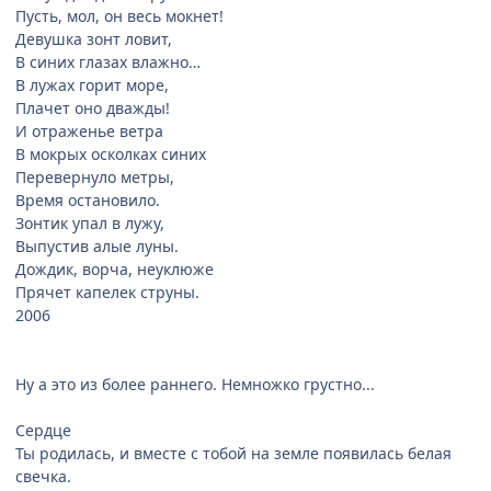
Пусть, мол, он весь мокнет!
Девушка зонт ловит,
В синих глазах влажно…
В лужах горит море,
Плачет оно дважды!
И отраженье ветра
В мокрых осколках синих
Перевернуло метры,
Время остановило.
Зонтик упал в лужу,
Выпустив алые луны.
Дождик, ворча, неуклюже
Прячет капелек струны.
2006
Ну а это из более раннего. Немножко грустно...
Сердце
Ты родилась, и вместе с тобой на земле появилась белая
свечка.