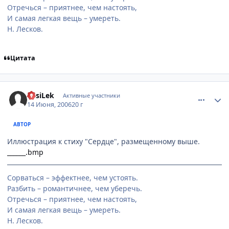
Отречься – приятнее, чем настоять,
И самая легкая вещь – умереть.
Н. Лесков.
Цитата
comment_1193920
Статистика автора
VasiLek
Активные участники
14 Июня, 2006
20 г
АВТОР
Иллюстрация к стиху "Сердце", размещенному выше.
______.bmp
Сорваться – эффектнее, чем устоять.
Разбить – романтичнее, чем уберечь.
Отречься – приятнее, чем настоять,
И самая легкая вещь – умереть.
Н. Лесков.