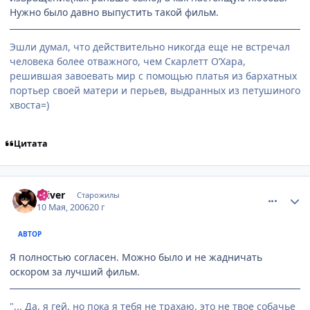
Нужно было давно выпустить такой фильм.
Эшли думал, что действительно никогда еще не встречал
человека более отважного, чем Скарлетт О’Хара,
решившая завоевать мир с помощью платья из бархатных
портьер своей матери и перьев, выдранных из петушиного
хвоста=)
Цитата
comment_1080532
Статистика автора
Oliver
Старожилы
10 Мая, 2006
20 г
АВТОР
Я полностью согласен. Можно было и не жадничать
оскором за лучший фильм.
"... Да, я гей, но пока я тебя не трахаю, это не твое собачье