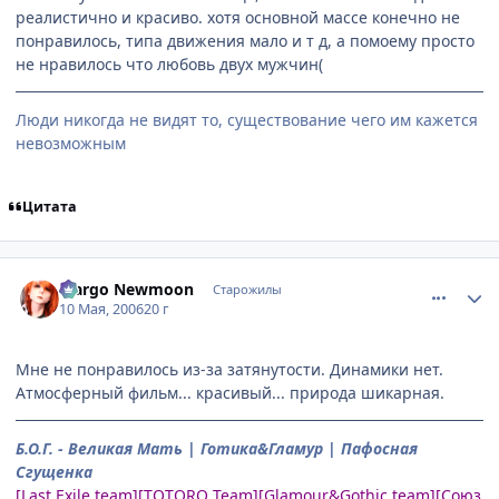
реалистично и красиво. хотя основной массе конечно не
понравилось, типа движения мало и т д, а помоему просто
не нравилось что любовь двух мужчин(
Люди никогда не видят то, существование чего им кажется
невозможным
Цитата
comment_1082098
Статистика автора
Margo Newmoon
Старожилы
10 Мая, 2006
20 г
Мне не понравилось из-за затянутости. Динамики нет.
Атмосферный фильм... красивый... природа шикарная.
Б.О.Г. - Великая Мать | Готика&Гламур | Пафосная
Сгущенка
[Last Exile team][TOTORO Team][Glamour&Gothic team][Союз