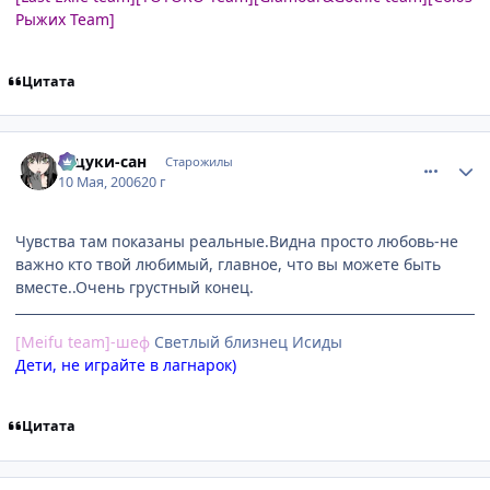
Рыжих Team]
Цитата
comment_1082712
Статистика автора
Тацуки-сан
Старожилы
10 Мая, 2006
20 г
Чувства там показаны реальные.Видна просто любовь-не
важно кто твой любимый, главное, что вы можете быть
вместе..Очень грустный конец.
[Meifu team]-шеф
Cветлый близнец Исиды
Дети, не играйте в лагнарок)
Цитата
comment_1083018
Статистика автора