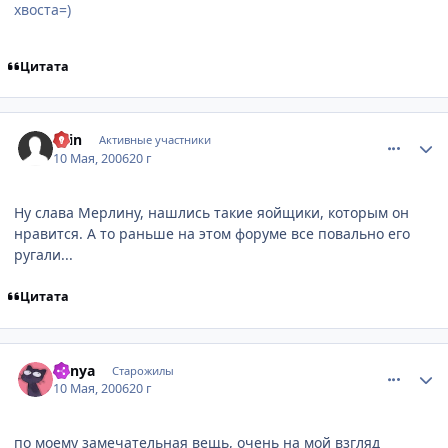
хвоста=)
Цитата
comment_1081867
Статистика автора
Ellin
Активные участники
10 Мая, 2006
20 г
Ну слава Мерлину, нашлись такие яойщики, которым он
нравится. А то раньше на этом форуме все повально его
ругали...
Цитата
comment_1081889
Статистика автора
Venya
Старожилы
10 Мая, 2006
20 г
по моему замечательная вещь, очень на мой взгляд