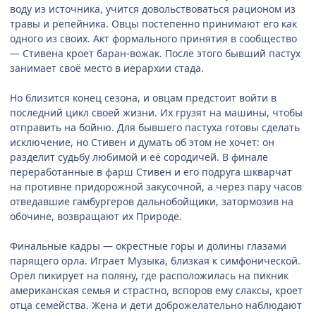
воду из источника, учится довольствоваться рационом из
травы и репейника. Овцы постепенно принимают его как
одного из своих. Акт формального принятия в сообщество
— Стивена кроет баран-вожак. После этого бывший пастух
занимает своё место в иерархии стада.
Но близится конец сезона, и овцам предстоит войти в
последний цикл своей жизни. Их грузят на машины, чтобы
отправить на бойню. Для бывшего пастуха готовы сделать
исключение, но Стивен и думать об этом не хочет: он
разделит судьбу любимой и её сородичей. В финале
переработанные в фарш Стивен и его подруга шкварчат
на противне придорожной закусочной, а через пару часов
отведавшие гамбургеров дальнобойщики, затормозив на
обочине, возвращают их Природе.
Финальные кадры — окрестные горы и долины глазами
парящего орла. Играет Музыка, близкая к симфонической.
Орёл пикирует на поляну, где расположилась на пикник
американская семья и страстно, вспоров ему слаксы, кроет
отца семейства. Жена и дети доброжелательно наблюдают