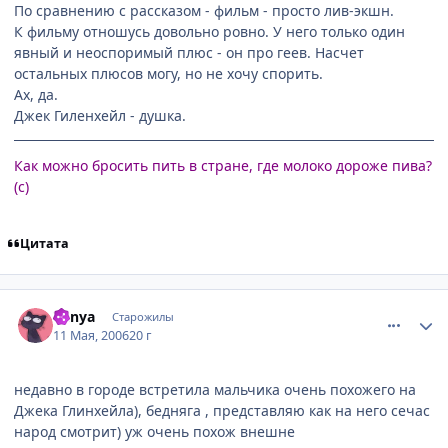
По сравнению с рассказом - фильм - просто лив-экшн.
К фильму отношусь довольно ровно. У него только один
явный и неоспоримый плюс - он про геев. Насчет
остальных плюсов могу, но не хочу спорить.
Ах, да.
Джек Гиленхейл - душка.
Как можно бросить пить в стране, где молоко дороже пива?
(с)
Цитата
comment_1086033
Статистика автора
Venya
Старожилы
11 Мая, 2006
20 г
недавно в городе встретила мальчика очень похожего на
Джека Глинхейла), бедняга , представляю как на него сечас
народ смотрит) уж очень похож внешне