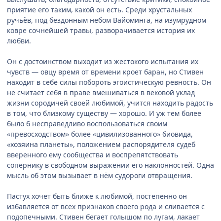
приятие его таким, какой он есть. Среди хрустальных
ручьёв, под бездонным небом Вайоминга, на изумрудном
ковре сочнейшей травы, разворачивается история их
любви.
Он с достоинством выходит из жестокого испытания их
чувств — овцу время от времени кроет баран, но Стивен
находит в себе силы побороть эгоистическую ревность. Он
не считает себя в праве вмешиваться в вековой уклад
жизни сородичей своей любимой, учится находить радость
в том, что близкому существу — хорошо. И уж тем более
было б несправедливо воспользоваться своим
«превосходством» более «цивилизованного» биовида,
«хозяина планеты», положением распорядителя судеб
вверенного ему сообщества и воспрепятствовать
сопернику в свободном выражении его наклонностей. Одна
мысль об этом вызывает в нём судороги отвращения.
Пастух хочет быть ближе к любимой, постепенно он
избавляется от всех признаков своего рода и сливается с
подопечными. Стивен бегает голышом по лугам, лакает