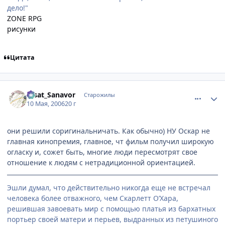
дело!"
ZONE RPG
рисунки
Цитата
comment_1080548
Статистика автора
Aisat_Sanavor
Старожилы
10 Мая, 2006
20 г
они решили соригинальничать. Как обычно) НУ Оскар не
главная кинопремия, главное, чт фильм получил широкую
огласку и, сожет быть, многие люди пересмотрят свое
отношение к людям с нетрадиционной ориентацией.
Эшли думал, что действительно никогда еще не встречал
человека более отважного, чем Скарлетт О’Хара,
решившая завоевать мир с помощью платья из бархатных
портьер своей матери и перьев, выдранных из петушиного