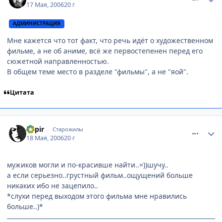
17 Мая, 2006
20 г
АДМИНИСТРАЦИЯ
Мне кажется что тот факт, что речь идёт о художественном
фильме, а не об аниме, всё же первостепенен перед его
сюжетной направленностью.
В общем теме место в разделе "фильмы", а не "яой".
Цитата
comment_1109124
Статистика автора
Rapir
Старожилы
18 Мая, 2006
20 г
мужиков могли и по-красивше найти..=))шучу..
а если серьезно..грустный фильм..ощущений больше
никаких ибо не зацепило..
*слухи перед выходом этого фильма мне нравились
больше..)*