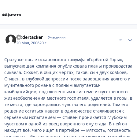
Цитата
comment_1117267
Статистика автора
Undertacker
Участники
20 Мая, 2006
20 г
Сразу же после оскаровского триумфа «Горбатой Горы»,
выпускающая компания опубликовала планы производства
сиквела. Сюжет, в общих чертах, таков: сын двух ковбоев,
Стивен, в глубокой депрессии после завершения долгого и
мучительного романа с полным ампутантом-
камбоджийцем, подключенным к системе искусственного
жизнеобеспечения местного госпиталя, удаляется в горы, в
те места, где зарождались чувства его родителей. Там его
решение остаться навеки в одиночестве сталкивается с
серьёзным испытанием — Стивен проникается глубоким
чувством к одной из овец вверенного ему стада. В ней он
находит всё, чего ищет в партнёре — мягкость, готовность
выслушать, благодарность, отсутствие критики, спокойное