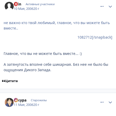
Ellin
Активные участники
10 Мая, 2006
20 г
не важно кто твой любимый, главное, что вы можете быть
вместе..
1082712[/snapback]
Главное, что вы не можете быть вместе... :)
А затянутость вполне себе шикарная. Без нее не было бы
ощущения Дикого Запада.
Цитата
comment_1084292
Статистика автора
сакура
Старожилы
11 Мая, 2006
20 г