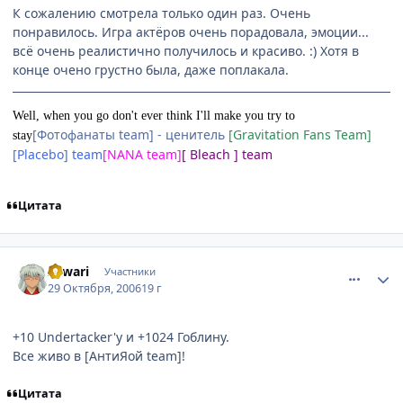
К сожалению смотрела только один раз. Очень
понравилось. Игра актёров очень порадовала, эмоции...
всё очень реалистично получилось и красиво. :) Хотя в
конце очено грустно была, даже поплакала.
Well, when you go don't ever think I'll make you try to
[Фотофанаты team] - ценитель
[Gravitation Fans Team]
stay
[Placebo] team
[NANA team]
[ Bleach ] team
Цитата
comment_1540898
Статистика автора
xawari
Участники
29 Октября, 2006
19 г
+10 Undertacker'у и +1024 Гоблину.
Все живо в [АнтиЯой team]!
Цитата