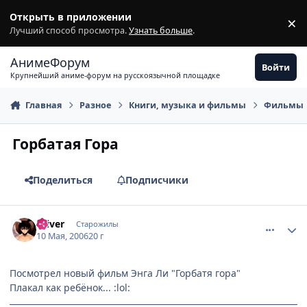
Перейти к содержимому
Открыть в приложении
×
З
Лучший способ просмотра.
Узнать больше
.
АнимеФорум
Войти
Крупнейший аниме-форум на русскоязычной площадке
Главная
Разное
Книги, музыка и фильмы
Фильмы
Горбатая Гора
Поделиться
Подписчики
comment_1080507
Статистика автора
Oliver
Старожилы
10 Мая, 2006
20 г
Посмотрел новый фильм Энга Ли "Горбатя гора"
Плакал как ребёнок... :lol: