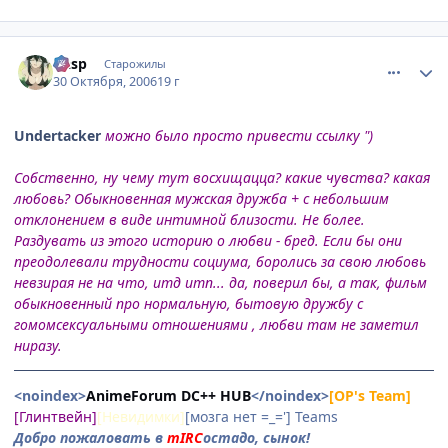
comment_1541285
Статистика автора
Dasp
Старожилы
30 Октября, 2006
19 г
Undertacker
можно было просто привести ссылку ")
Собственно, ну чему тут восхищацца? какие чувства? какая
любовь? Обыкновенная мужская дружба + с небольшим
отклонением в виде интимной близости. Не более.
Раздувать из этого историю о любви - бред. Если бы они
преодолевали трудности социума, боролись за свою любовь
невзирая не на что, итд итп... да, поверил бы, а так, фильм
обыкновенный про нормальную, бытовую дружбу с
гомомсексуальными отношениями , любви там не заметил
ниразу.
<noindex>
AnimeForum DC++ HUB
</noindex>
[OP's Team]
[Глинтвейн]
[Невидимки]
[мозга нет =_='] Teams
Добро пожаловать в
mIRC
остадо, сынок!