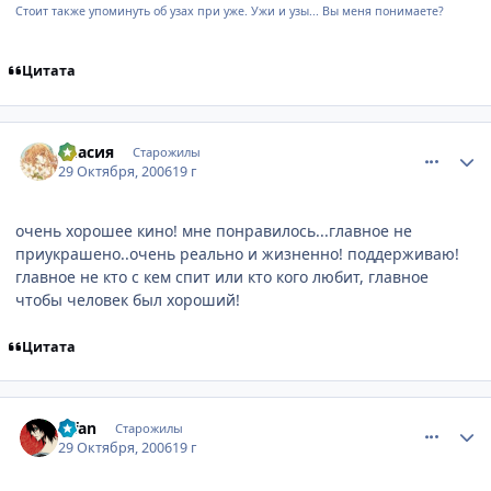
Стоит также упоминуть об узах при уже. Ужи и узы... Вы меня понимаете?
Цитата
comment_1540855
Статистика автора
Эласия
Старожилы
29 Октября, 2006
19 г
очень хорошее кино! мне понравилось...главное не
приукрашено..очень реально и жизненно! поддерживаю!
главное не кто с кем спит или кто кого любит, главное
чтобы человек был хороший!
Цитата
comment_1540879
Статистика автора
L`fan
Старожилы
29 Октября, 2006
19 г