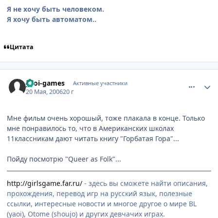
Я не хочу быть человеком.
Я хочу быть автоматом..
Цитата
comment_1113226
Статистика автора
yaoi-games
Активные участники
20 Мая, 2006
20 г
Мне фильм очень хорошый, тоже плакала в конце. Только
мне понравилось то, что в Американских школах
11классникам дают читать книгу "Горбатая Гора"...
Пойду посмотрю "Queer as Folk"...
http://girlsgame.far.ru/
- здесь вы сможете найти описания,
прохождения, перевод игр на русский язык, полезные
ссылки, интересные новости и многое другое о мире BL
(yaoi), Otome (shoujo) и других девчачих играх.