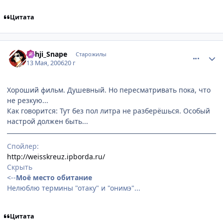
Цитата
comment_1091607
Статистика автора
Yohji_Snape
Старожилы
13 Мая, 2006
20 г
Хороший фильм. Душевный. Но пересматривать пока, что
не резкую...
Как говорится: Тут без пол литра не разберёшься. Особый
настрой должен быть...
Спойлер
:
http://weisskreuz.ipborda.ru/
Скрыть
<--
Моё место обитание
Нелюблю термины "отаку" и "онимэ"...
Цитата