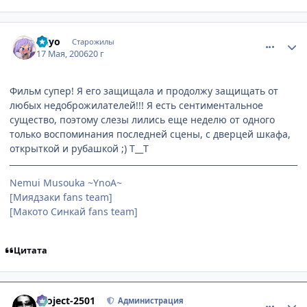
comment_1105372
Статистика автора
taiyo
Старожилы
17 Мая, 2006
20 г
Фильм супер! Я его защищала и продолжу защищать от
любых недоброжилателей!!! Я есть сентиментальное
существо, поэтому слезы лились еще неделю от одного
только воспоминания последней сцены, с дверцей шкафа,
открыткой и рубашкой ;) Т__Т
Nemui Musouka ~YnoA~
[Миядзаки fans team]
[Макото Синкай fans team]
Цитата
comment_1105417
Статистика автора
Project-2501
Администрация