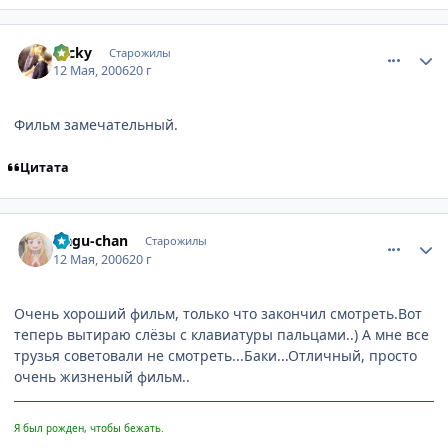
comment_1089281
Статистика автора
Nicky
Старожилы
12 Мая, 2006
20 г
Фильм замечательный.
Цитата
comment_1090599
Статистика автора
Hagu-chan
Старожилы
12 Мая, 2006
20 г
Очень хороший фильм, только что закончил смотреть.Вот
теперь вытираю слёзы с клавиатуры пальцами..) А мне все
трузья советовали не смотреть...Баки...Отличный, просто
очень жизненый фильм..
Я был рожден, чтобы бежать.