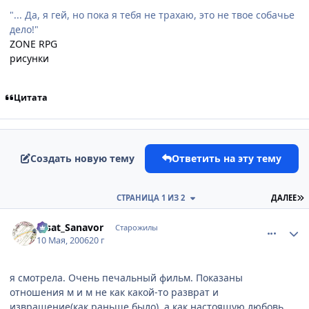
"... Да, я гей, но пока я тебя не трахаю, это не твое собачье
дело!"
ZONE RPG
рисунки
Цитата
Создать новую тему
Ответить на эту тему
П
СТРАНИЦА 1 ИЗ 2
ДАЛЕЕ
comment_1080519
Статистика автора
Aisat_Sanavor
Старожилы
10 Мая, 2006
20 г
я смотрела. Очень печальный фильм. Показаны
отношения м и м не как какой-то разврат и
извращение(как раньше было), а как настоящую любовь.