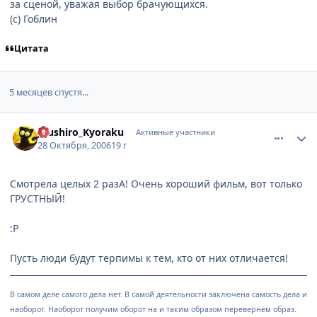
за сценой, уважая выбор брачующихся.
(с) Гоблин
Цитата
5 месяцев спустя...
comment_1539830
Статистика автора
Joushiro_Kyoraku
Активные участники
28 Октября, 2006
19 г
Смотрела целых 2 разА! Очень хороший фильм, вот только
ГРУСТНЫЙ!
:P
Пусть люди будут терпимы к тем, кто от них отличается!
В самом деле самого дела нет. В самой деятельности заключена самость дела и
наоборот. Наоборот получим оборот на и таким образом перевернём образ.