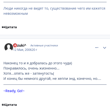
Люди никогда не видят то, существование чего им кажется
невозможным
Цитата
comment_1089192
Статистика автора
Kazuki^
Активные участники
12 Мая, 2006
20 г
Наконец то и я добралась до этого чуда)
Понравилось, очень жизненно...
Хотя...опять же - затянутость(
И конец бы немного другой, не хеппи энд, конечно, но....
~Ready, Go!~
Цитата