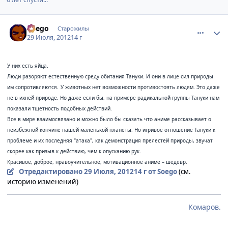
comment_2796955
Статистика автора
Soego
Старожилы
29 Июля, 2012
14 г
У них есть яйца.
Люди разоряют естественную среду обитания Тануки. И они в лице сил природы
им сопротивляются.
У животных нет возможности противостоять людям. Это даже
не в ихней природе. Но даже если бы, на примере радикальной группы Тануки нам
показали тщетность подобных действий.
Все в мире взаимосвязано и можно было бы сказать что аниме рассказывает о
неизбежной кончине нашей маленькой планеты. Но игривое отношение Тануки к
проблеме и их последняя "атака", как демонстрация прелестей природы, звучат
скорее как призыв к действию, чем к опусканию рук.
Красивое, доброе, нравоучительное, мотивационное аниме – шедевр.
Отредактировано
29 Июля, 2012
14 г
от Soego
(см.
историю изменений)
Комаров.