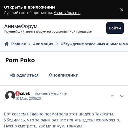
Перейти к содержимому
Открыть в приложении
×
З
Лучший способ просмотра.
Узнать больше
.
АнимеФорум
Войти
Крупнейший аниме-форум на русскоязычной площадке
Главная
Анимация
Обсуждение отдельных аниме и м
Pom Poko
Поделиться
Подписчики
comment_1080448
Статистика автора
VasiLek
Активные участники
10 Мая, 2006
20 г
Вот совсем недавно посмотрела этот шедевр Такахаты...
Убедилась, что за один раз все понять здесь невозможно.
Нужно смотреть, как минимум, трижды...