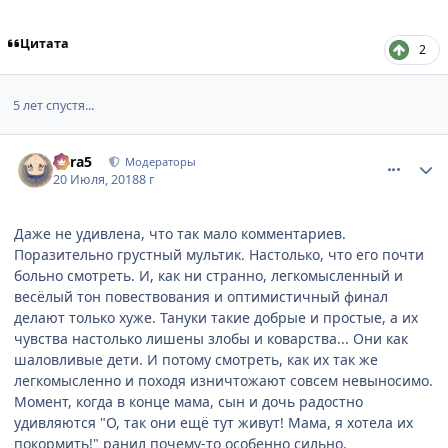
Цитата
2
5 лет спустя...
comment_3108554
Статистика автора
Mira5
Модераторы
20 Июля, 2018
8 г
Даже не удивлена, что так мало комментариев.
Поразительно грустный мультик. Настолько, что его почти
больно смотреть. И, как ни странно, легкомысленный и
весёлый тон повествования и оптимистичный финал
делают только хуже. Тануки такие добрые и простые, а их
чувства настолько лишены злобы и коварства... Они как
шаловливые дети. И потому смотреть, как их так же
легкомысленно и походя изничтожают совсем невыносимо.
Момент, когда в конце мама, сын и дочь радостно
удивляются "О, так они ещё тут живут! Мама, я хотела их
покормить!" ранил почему-то особенно сильно.