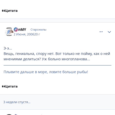
Цитата
comment_1155411
Статистика автора
BBnMY
Старожилы
2 Июня, 2006
20 г
Э-э...
Вещь, гениальна, спору нет. Вот только не пойму, как о ней
мнениями делиться? Уж больно многопланова...
Плывите дальше в море, ловите больше рыбы!
Цитата
3 недели спустя...
comment_1224360
Статистика автора