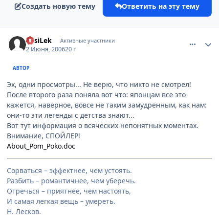
Создать новую тему
Ответить на эту тему
comment_1154860
Статистика автора
VasiLek
Активные участники
2 Июня, 2006
20 г
АВТОР
Эх, одни просмотры... Не верю, что никто не смотрел!
После второго раза поняла вот что: японцам все это
кажется, наверное, вовсе не таким замудренным, как нам:
они-то эти легенды с детства знают...
Вот тут информация о всяческих непонятных моментах.
Внимание, СПОЙЛЕР!
About_Pom_Poko.doc
Сорваться – эффектнее, чем устоять.
Разбить – романтичнее, чем уберечь.
Отречься – приятнее, чем настоять,
И самая легкая вещь – умереть.
Н. Лесков.