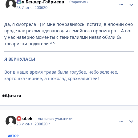
Ося Бендер-Габриева
Старожилы
23 Июня, 2006
20 г
Да, я смотрела =) И мне понравилось. Кстати, в Японии оно
вроде как рекомендовано для семейного просмотра... А вот
у нас наверно моменты с гениталиями невзлюбили бы
товарисчи родители ^^
Я ВЕРНУЛАСЬ!
Вот в наше время трава была голубее, небо зеленее,
картошка чернее, а шоколад крахмалистей!
Цитата
comment_1224491
Статистика автора
VasiLek
Активные участники
23 Июня, 2006
20 г
АВТОР