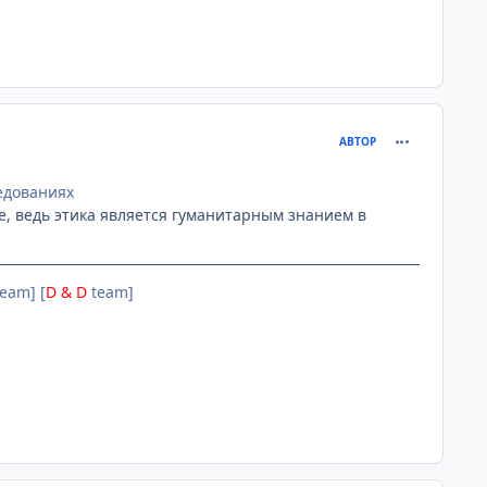
comment_107
АВТОР
едованиях
ще, ведь этика является гуманитарным знанием в
eam] [
D & D
team]