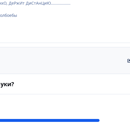
кО, ДеРжИт ДиСтАнЦиЮ.................
 долбоебы
ауки?