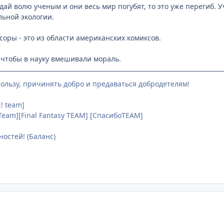
 дай волю ученым и они весь мир погубят, то это уже перегиб.
ьной экологии.
ры - это из области американских комиксов.
, чтобы в науку вмешивали мораль.
пользу, причинять добро и предаваться добродетелям!
! team]
Team][Final Fantasy TEAM] [СпасибоTEAM]
остей! (Баланс)