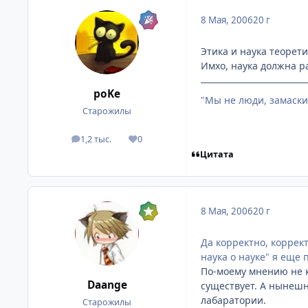
8 Мая, 2006
20 г
Этика и наука теорети
Имхо, наука должна р
poKe
"Мы не люди, замаски
Старожилы
1,2 тыс.
0
посты
Репутация
Цитата
8 Мая, 2006
20 г
Да корректно, коррек
наука о науке" я еще 
По-моему мнению не к
Daange
существует. А нынешн
лабаратории.
Старожилы