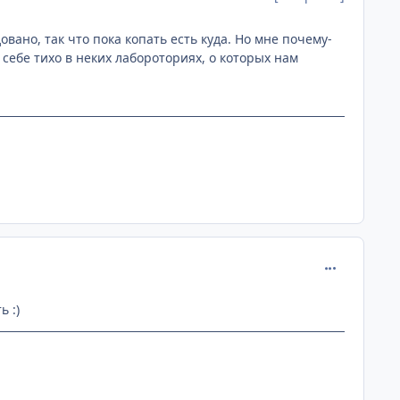
вано, так что пока копать есть куда. Но мне почему-
 себе тихо в неких лабороториях, о которых нам
comment_107
ь :)