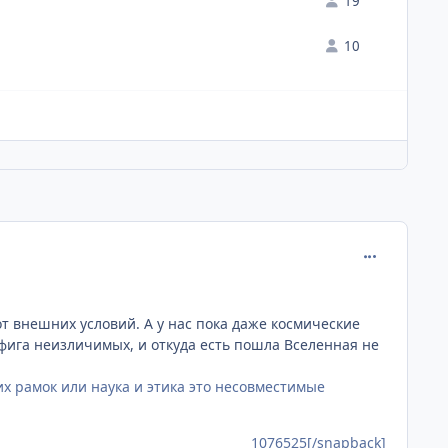
19
10
comment_107
от внешних условий. А у нас пока даже космические
офига неизличимых, и откуда есть пошла Вселенная не
х рамок или наука и этика это несовместимые
1076525[/snapback]