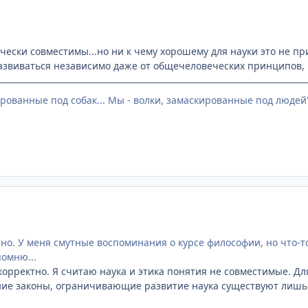
чески совместимы...но ни к чему хорошему для науки это не пр
азвиваться независимо даже от общечеловеческих принципов, к
рованные под собак... Мы - волки, замаскированные под людей
тно. У меня смутные воспоминания о курсе философии, но что-то
помню...
орректно. Я считаю наука и этика понятия не совместимые. Для
ие законы, ограничивающие развитие наука существуют лишь 