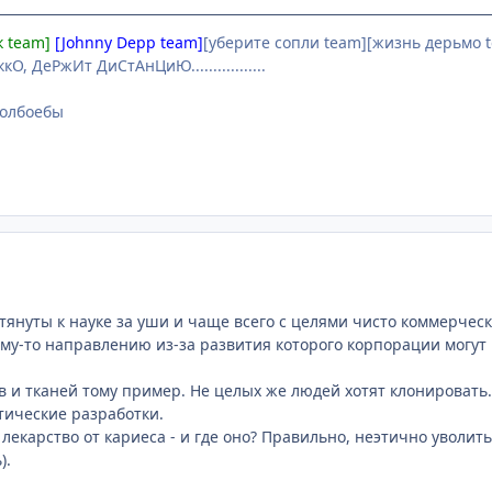
к team]
[Johnny Depp team]
[уберите сопли team][жизнь дерьмо t
О, ДеРжИт ДиСтАнЦиЮ.................
 долбоебы
януты к науке за уши и чаще всего с целями чисто коммерчески
ому-то направлению из-за развития которого корпорации могут
 и тканей тому пример. Не целых же людей хотят клонироват
тические разработки.
екарство от кариеса - и где оно? Правильно, неэтично уволить
).