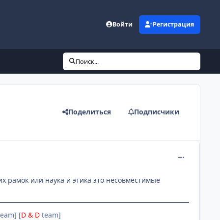
Войти
Регистрация
Поиск...
Поделиться
Подписчики
comment_107
х рамок или наука и этика это несовместимые
eam] [
D & D
team]