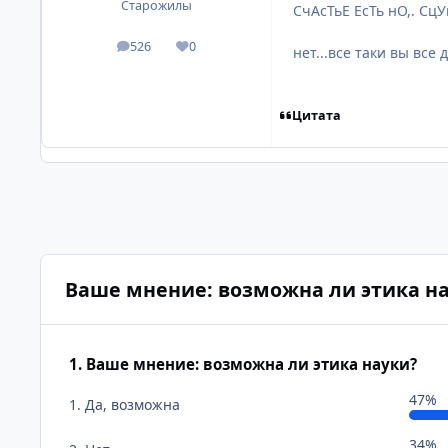
Старожилы
СчАсТьЕ ЕсТь нО,. СцУк
526
0
посты
Репутация
нет...все таки вы все
Цитата
Ваше мнение: возможна ли этика н
1. Ваше мнение: возможна ли этика науки?
47%
1. Да, возможна
34%