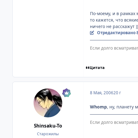
По-моему, и в рамках 
то кажется, что всяки
ничего не расскажут )
Отредактировано
Если долго всматрива
Цитата
8 Мая, 2006
20 г
Whomp
, ну, планету
Если долго всматрива
Shinsaku-To
Старожилы