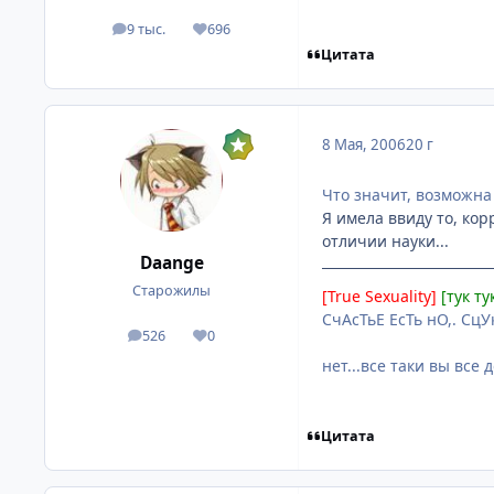
9 тыс.
696
посты
Репутация
Цитата
8 Мая, 2006
20 г
Что значит, возможна
Я имела ввиду то, ко
отличии науки...
Daange
Старожилы
[True Sexuality]
[тук ту
СчАсТьЕ ЕсТь нО,. СцУкк
526
0
посты
Репутация
нет...все таки вы все
Цитата