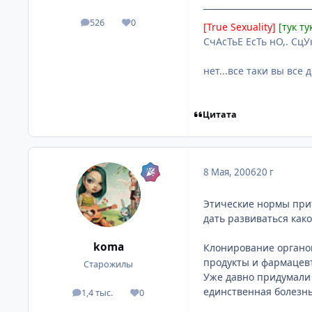
526
0
посты
Репутация
[True Sexuality]
[тук ту
СчАсТьЕ ЕсТь нО,. СцУкк
нет...все таки вы все
Цитата
8 Мая, 2006
20 г
Этические нормы прит
дать развиваться как
koma
Клонирование органов
продукты и фармацев
Старожилы
Уже давно придумали л
единственная болезнь
1,4 тыс.
0
посты
Репутация