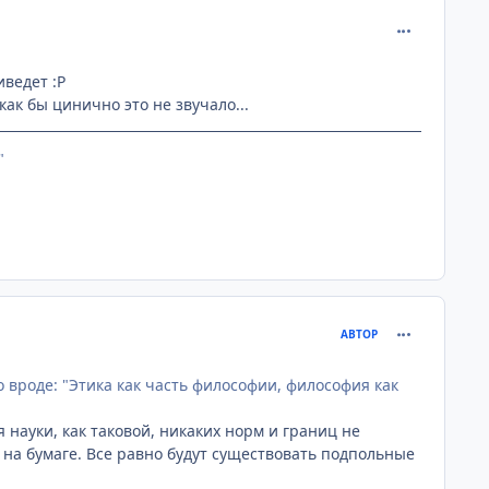
comment_107
иведет :P
ак бы цинично это не звучало...
"
comment_107
АВТОР
 вроде: "Этика как часть философии, философия как
 науки, как таковой, никаких норм и границ не
на бумаге. Все равно будут существовать подпольные