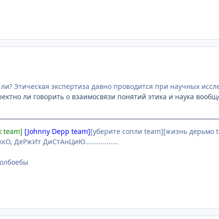
 ли? Этическая экспертиза давно проводится при научных иссл
рректно ли говорить о взаимосвязи понятий этика и наука вооб
к team]
[Johnny Depp team]
[уберите сопли team][жизнь дерьмо t
О, ДеРжИт ДиСтАнЦиЮ.................
 долбоебы