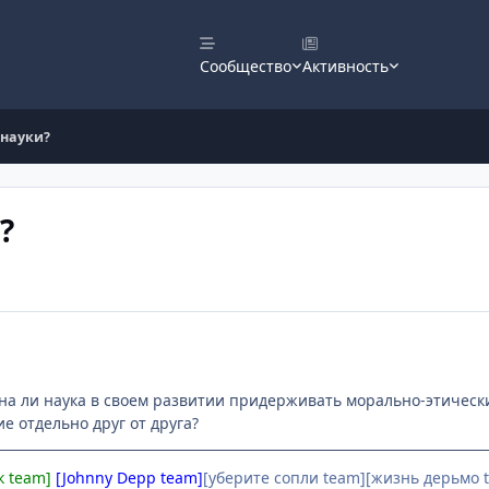
Сообщество
Активность
 науки?
?
на ли наука в своем развитии придерживать морально-этически
е отдельно друг от друга?
к team]
[Johnny Depp team]
[уберите сопли team][жизнь дерьмо t