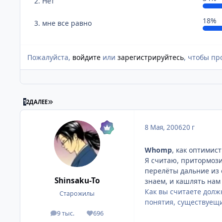
2. Нет
18%
3. мне все равно
Пожалуйста,
войдите
или
зарегистрируйтесь
, чтобы пр
ПОСЛЕДНЯЯ СТРАНИЦА
1
2
ДАЛЕЕ
8 Мая, 2006
20 г
Whomp
, как оптимист
Я считаю, притормози
перелёты дальние из 
Shinsaku-To
знаем, и кашлять нам
Как вы считаете долж
Старожилы
понятия, существуещи
9 тыс.
696
посты
Репутация