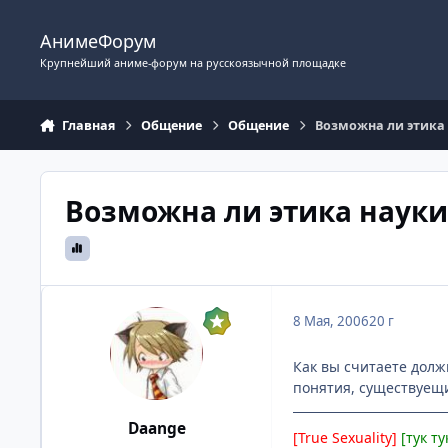
Перейти к содержимому
АнимеФорум
Крупнейший аниме-форум на русскоязычной площадке
Главная
Общение
Общение
Возможна ли этика
Возможна ли этика науки
8 Мая, 2006
20 г
Как вы считаете долж
понятия, существуещи
Daange
[True Sexuality]
[тук ту