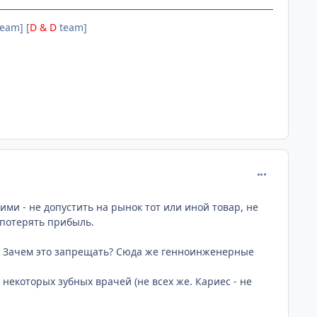
eam] [
D & D
team]
comment_107
ми - не допустить на рынок тот или иной товар, не
 потерять прибыль.
ь. Зачем это запрещать? Сюда же генноинженерные
 некоторых зубных врачей (не всех же. Кариес - не