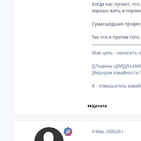
Когда нас пугают, что
хорошо жить в нормал
Сумасшедшие профессо
Так что я против того
Моя цель - наносить 
{[Ліцвіны ЦІМ]}[bLAME
[Вернули кавайности 
Я - повышатель кавайн
Цитата
9 Мая, 2006
20 г