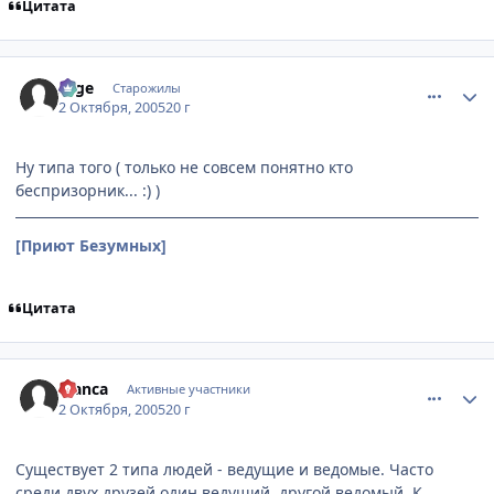
Цитата
comment_500879
Статистика автора
sage
Старожилы
2 Октября, 2005
20 г
Ну типа того ( только не совсем понятно кто
беспризорник... :) )
[Приют Безумных]
Цитата
comment_500983
Статистика автора
Bianca
Активные участники
2 Октября, 2005
20 г
Существует 2 типа людей - ведущие и ведомые. Часто
среди двух друзей один ведущий, другой ведомый. К