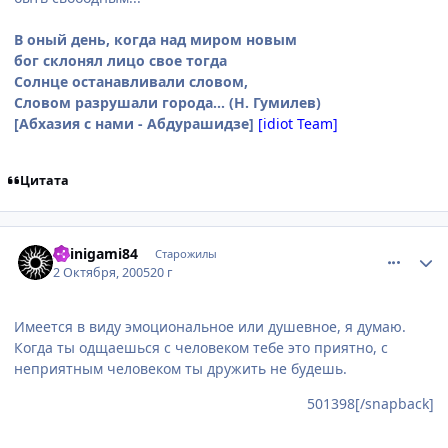
В оный день, когда над миром новым
бог склонял лицо свое тогда
Солнце останавливали словом,
Словом разрушали города... (Н. Гумилев)
[Абхазия с нами - Абдурашидзе]
[idiot Team]
Цитата
comment_502796
Статистика автора
Shinigami84
Старожилы
2 Октября, 2005
20 г
Имеется в виду эмоциональное или душевное, я думаю.
Когда ты одщаешься с человеком тебе это приятно, с
неприятным человеком ты дружить не будешь.
501398[/snapback]