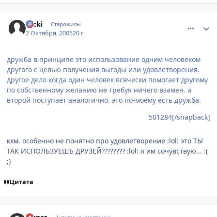
comment_501296
Статистика автора
Nicki
Старожилы
2 Октября, 2005
20 г
дружба в принципе это использование одним человеком
другого с целью получения выгоды или удовлетворения.
другое дело когда один человек всячески помогает другому
по собственному желанию не требуя ничего взамен. а
второй поступает аналогично. это по-моему есть дружба.
501284[/snapback]
кхм. особенно не понятно про удовлетворение :lol: это ТЫ
ТАК ИСПОЛЬЗУЕШЬ ДРУЗЕЙ???????? :lol: я им сочувствую... :(
;)
Цитата
comment_501398
Статистика автора