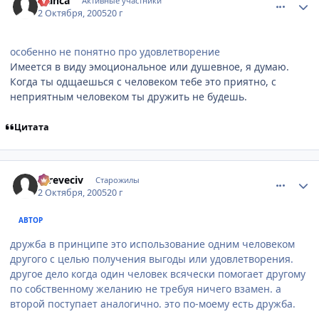
Bianca
Активные участники
2 Октября, 2005
20 г
особенно не понятно про удовлетворение
Имеется в виду эмоциональное или душевное, я думаю.
Когда ты одщаешься с человеком тебе это приятно, с
неприятным человеком ты дружить не будешь.
Цитата
comment_501551
Статистика автора
asreveciv
Старожилы
2 Октября, 2005
20 г
АВТОР
дружба в принципе это использование одним человеком
другого с целью получения выгоды или удовлетворения.
другое дело когда один человек всячески помогает другому
по собственному желанию не требуя ничего взамен. а
второй поступает аналогично. это по-моему есть дружба.