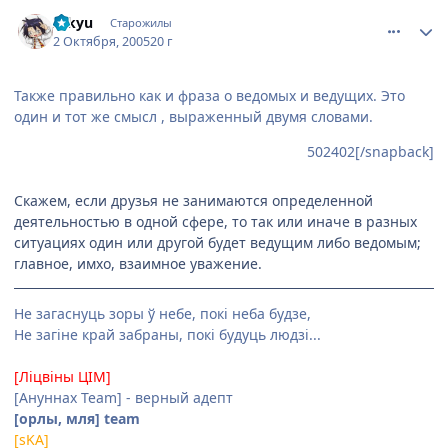
comment_502900
Статистика автора
Ikkyu
Старожилы
2 Октября, 2005
20 г
Также правильно как и фраза о ведомых и ведущих. Это
один и тот же смысл , выраженный двумя словами.
502402[/snapback]
Скажем, если друзья не занимаются определенной
деятельностью в одной сфере, то так или иначе в разных
ситуациях один или другой будет ведущим либо ведомым;
главное, имхо, взаимное уважение.
Не загаснуць зоры ў небе, покі неба будзе,
Не загіне край забраны, покі будуць людзі...
[Ліцвіны ЦІМ]
[Ануннах Team] - верный адепт
[орлы, мля] team
[sKA]