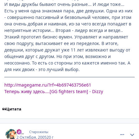
И виды дружбы бывают очень разные... И люди тоже...
Есть у меня одна знакомая пара, две девушки. Одна из них
- совершенно пассивный и безвольный человек, при этом
она очень добрая и наивная, из-за чего всегда попадает в
неприятные истории... Вторая - лидер всегда и везде..
Этакий прототип бизнес-вумен. Управляет и направляет
свою подругу, вытаскивает ее из переделок. В итоге,
девушки, которые дружат уже 11 лет извлекают выгоду от
общения друг с другом. Но при этом, возможно и
неосознано. То есть со стороны это кажется именно так. А
для них двоих - это лучший выбор.
http://magegame.ru/?rf=4b697463756e61
Теперь живу здесь....
[GG fighters team] - Dizzy
Цитата
comment_502116
Статистика автора
Li__
Старожилы
2 Октября, 2005
20 г