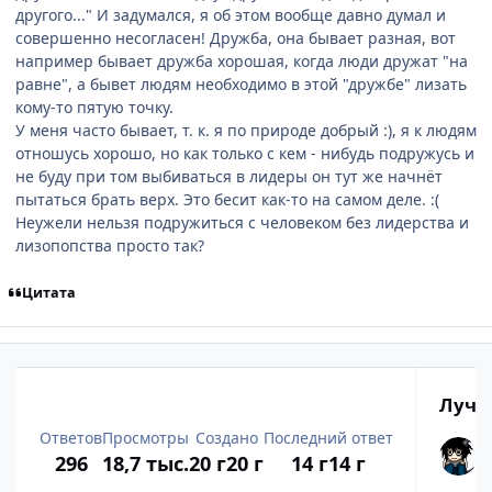
другого..." И задумался, я об этом вообще давно думал и
совершенно несогласен! Дружба, она бывает разная, вот
например бывает дружба хорошая, когда люди дружат "на
равне", а бывет людям необходимо в этой "дружбе" лизать
кому-то пятую точку.
У меня часто бывает, т. к. я по природе добрый :), я к людям
отношусь хорошо, но как только с кем - нибудь подружусь и
не буду при том выбиваться в лидеры он тут же начнёт
пытаться брать верх. Это бесит как-то на самом деле. :(
Неужели нельзя подружиться с человеком без лидерства и
лизопопства просто так?
Цитата
Лучш
Ответов
Просмотры
Создано
Последний ответ
296
18,7 тыс.
20 г
20 г
14 г
14 г