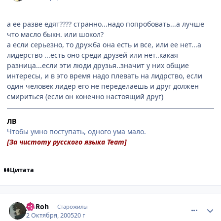
а ее разве едят???? странно...надо попробовать...а лучше
что масло быкн. или шокол?
а если серьезно, то дружба она есть и все, или ее нет...а
лидерство ...есть оно среди друзей или нет..какая
разница...если эти люди друзья..значит у них общие
интересы, и в это время надо плевать на лидрство, если
один человек лидер его не переделаешь и друг должен
смириться (если он конечно настоящий друг)
ЛВ
Чтобы умно поступать, одного ума мало.
[За чистоту русского языка Team]
Цитата
comment_502118
Статистика автора
JInRoh
Старожилы
2 Октября, 2005
20 г