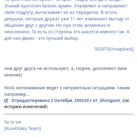
Этакий прототип бизнес-вумен. Управляет и направляет
свою подругу, вытаскивает ее из переделок. В итоге,
девушки, которые дружат уже 11 лет извлекают выгоду от
общения друг с другом. Но при этом, возможно и
неосознано. То есть со стороны это кажется именно так. А
для них двоих - это лучший выбор.
502073[/snapback]
они друг друга не используют, а, скорее, дополняют (мое
мнение)
Nicki непонимание ведет к неприятным ситуациям. таким
например...
Отредактировано
2 Октября, 2005
20 г
от _Shinigami_
(см.
историю изменений)
Se la vie
[KuivOtaku Team]