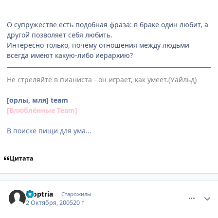
О супружестве есть подобная фраза: в браке один любит, а
другой позволяет себя любить.
Интересно только, почему отношения между людьми
всегда имеют какую-либо иерархию?
Не стреляйте в пианиста - он играет, как умеет.(Уайльд)
[орлы, мля] team
[Влюблённые Team]
В поиске пищи для ума...
Цитата
comment_502279
Статистика автора
Dioptria
Старожилы
2 Октября, 2005
20 г