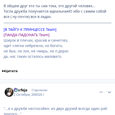
В общем друг это ты сам тока, это другой человек...
Тогла дружба получается идеальнаяЮ ибо с самим собой
все ( ну почти) все в ладах.
[В ТАЙГУ К ПРИНЦЕССЕ Team]
[ПАНДА-ПАДОНАГЪ Team]
Широк в плечах, красив и синеглаз,
одет слегка небрежно, но богато,
не бык, не лох, не чмарь, не п.дорас
да, нас таких осталось маловато.
Цитата
comment_502402
Статистика автора
Morfeja
Старожилы
2 Октября, 2005
20 г
"...я к дружбе неспособен: из двух друзей всегда один раб
другого..."