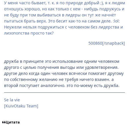
У меня часто бывает, т. к. я по природе добрый ;), я к людям
отношусь хорошо, но как только с кем - нибудь подружусь и
не буду при том выбиваться в лидеры он тут же начнёт
пытаться брать верх. Это бесит как-то на самом деле. :lol:
Неужели нельзя подружиться с человеком без лидерства и
лизопопства просто так?
500860[/snapback]
дружба в принципе это использование одним человеком
другого с целью получения выгоды или удовлетворения.
другое дело когда один человек всячески помогает другому
по собственному желанию не требуя ничего взамен. а
второй поступает аналогично. это по-моему есть дружба.
Se la vie
[KuivOtaku Team]
Цитата