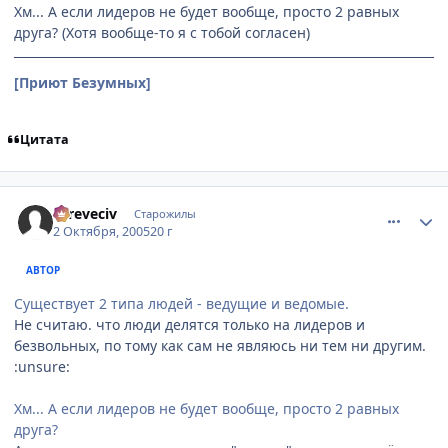
Хм... А если лидеров не будет вообще, просто 2 равных
друга? (Хотя вообще-то я с тобой согласен)
[Приют Безумных]
Цитата
comment_501005
Статистика автора
asreveciv
Старожилы
2 Октября, 2005
20 г
АВТОР
Существует 2 типа людей - ведущие и ведомые.
Не считаю. что люди делятся только на лидеров и
безвольных, по тому как сам не являюсь ни тем ни другим.
:unsure:
Хм... А если лидеров не будет вообще, просто 2 равных
друга?