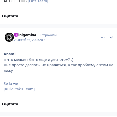
AF DC++ HUB
[OP's Team]
Цитата
comment_502860
Статистика автора
Shinigami84
Старожилы
2 Октября, 2005
20 г
Anami
а что мешает быть еще и деспотом? :(
мне просто деспоты не нравяться, а так проблему с этим не
вижу.
Se la vie
[KuivOtaku Team]
Цитата