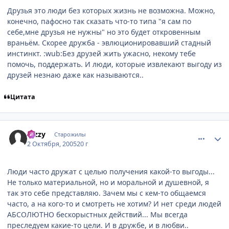
Друзья это люди без которых жизнь не возможна. Можно,
конечно, пафосно так сказать что-то типа "я сам по
себе,мне друзья не нужны" но это будет откровенным
враньём. Скорее дружба - эвлюционировавший стадный
инстинкт. :wub:Без друзей жить ужасно, некому тебе
помочь, поддержать. И люди, которые извлекают выгоду из
друзей незнаю даже как называются..
Цитата
comment_502073
Статистика автора
Dizzy
Старожилы
2 Октября, 2005
20 г
Люди часто дружат с целью получения какой-то выгоды...
Не только материальной, но и моральной и душевной, я
так это себе представляю. Зачем мы с кем-то общаемся
часто, а на кого-то и смотреть не хотим? И нет среди людей
АБСОЛЮТНО бескорыстных действий... Мы всегда
преследуем какие-то цели. И в дружбе, и в любви..