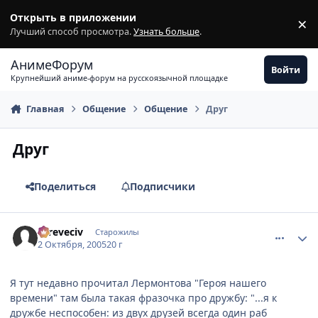
Перейти к содержимому
Открыть в приложении
×
З
Лучший способ просмотра.
Узнать больше
.
АнимеФорум
Войти
Крупнейший аниме-форум на русскоязычной площадке
Главная
Общение
Общение
Друг
Друг
Поделиться
Подписчики
comment_500860
Статистика автора
asreveciv
Старожилы
2 Октября, 2005
20 г
Я тут недавно прочитал Лермонтова "Героя нашего
времени" там была такая фразочка про дружбу: "...я к
дружбе неспособен: из двух друзей всегда один раб