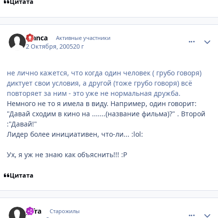
Цитата
comment_501088
Статистика автора
Bianca
Активные участники
2 Октября, 2005
20 г
не лично кажется, что когда один человек ( грубо говоря)
диктует свои условия, а другой (тоже грубо говоря) всё
повторяет за ним - это уже не нормальная дружба.
Немного не то я имела в виду. Например, один говорит:
"Давай сходим в кино на .......(название фильма)?" . Второй
:"Давай!"
Лидер более инициативен, что-ли... :lol:
Ух, я уж не знаю как объяснить!!! :P
Цитата
comment_501125
Статистика автора
gifra
Старожилы