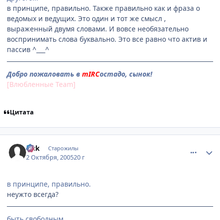
в принципе, правильно. Также правильно как и фраза о
ведомых и ведущих. Это один и тот же смысл ,
выраженный двумя словами. И вовсе необязательно
воспринимать слова буквально. Это все равно что актив и
пассив ^___^
Добро пожаловать в
mIRC
остадо, сынок!
[Влюбленные Team]
Цитата
comment_502442
Статистика автора
vick
Старожилы
2 Октября, 2005
20 г
в принципе, правильно.
неужто всегда?
быть свободным...