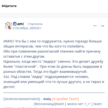
Цитата
comment_502808
Статистика автора
Anami
Старожилы
2 Октября, 2005
20 г
ИМХО Что бы с кем то подружится, нужно гораздо больше
общих интересов, чем что бы кого-то полюбить.
Ибо при появлении разногласий тяжелее найти причину
оставатья с этим другом.
Идеально, когда место "лидера" сменно. Это делает дружбу
более "пластичной" . При этом 2е дожны быть лидерами в
разных областях. Тогда это будет взаимовыручой.
З.Ы. Под словом "лидер" подразумевается человек,
знающий или умеющий что-то лучше другого, а не тиран и
деспот.
[зеленослонокотоАлз] -
жаiц
[я крабик Team]
[Невидимки]team
[безсонница]team [ мозга нет =_=' ] team