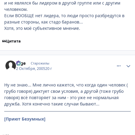
и не являлся бы лидером в другой группе или с другим
человеком.
Если ВООБЩЕ нет лидера, то люди просто разбредутся в
разные стороны, как стадо баранов...
Хотя, это моё субъективное мнение.
Цитата
comment_501025
Статистика автора
sage
Старожилы
2 Октября, 2005
20 г
Ну не знаю... Мне лично кажется, что когда один человек (
грубо говоря) диктует свои условия, а другой (тоже грубо
говоря) всё повторяет за ним - это уже не нормальная
дружба. Хотя конечно такие случаи бывают...
[Приют Безумных]