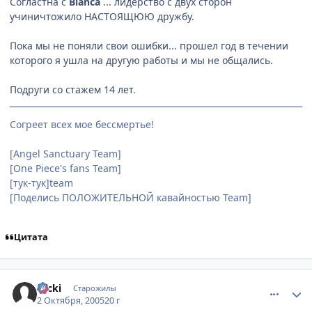
Согластна с
Bianca
... лидерство с двух сторон
учиничтожило НАСТОЯЩЮЮ дружбу.
Пока мы не поняли свои ошибки... прошел год в течении
которого я ушла на другую работы и мы не общались.
Подруги со стажем 14 лет.
Согреет всех мое бессмертье!
[Angel Sanctuary Team]
[One Piece's fans Team]
[тук-тук]team
[Поделись ПОЛОЖИТЕЛЬНОЙ кавайностью Team]
Цитата
comment_501214
Статистика автора
Nicki
Старожилы
2 Октября, 2005
20 г