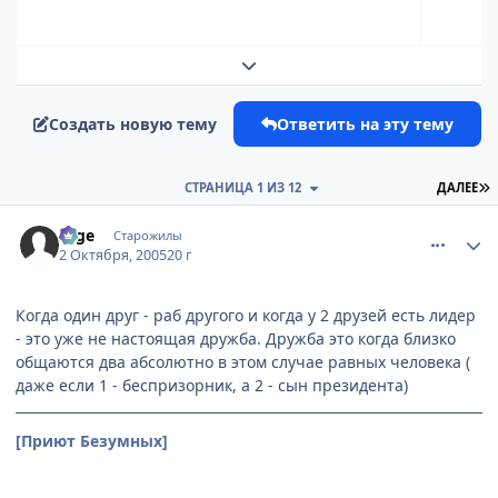
Развернуть обзор темы
Создать новую тему
Ответить на эту тему
П
СТРАНИЦА 1 ИЗ 12
ДАЛЕЕ
comment_500871
Статистика автора
sage
Старожилы
2 Октября, 2005
20 г
Когда один друг - раб другого и когда у 2 друзей есть лидер
- это уже не настоящая дружба. Дружба это когда близко
общаются два абсолютно в этом случае равных человека (
даже если 1 - беспризорник, а 2 - сын президента)
[Приют Безумных]