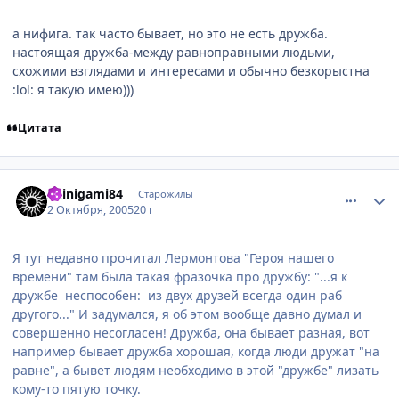
а нифига. так часто бывает, но это не есть дружба.
настоящая дружба-между равноправными людьми,
схожими взглядами и интересами и обычно безкорыстна
:lol: я такую имею)))
Цитата
comment_501284
Статистика автора
Shinigami84
Старожилы
2 Октября, 2005
20 г
Я тут недавно прочитал Лермонтова "Героя нашего
времени" там была такая фразочка про дружбу: "...я к
дружбе неспособен: из двух друзей всегда один раб
другого..." И задумался, я об этом вообще давно думал и
совершенно несогласен! Дружба, она бывает разная, вот
например бывает дружба хорошая, когда люди дружат "на
равне", а бывет людям необходимо в этой "дружбе" лизать
кому-то пятую точку.