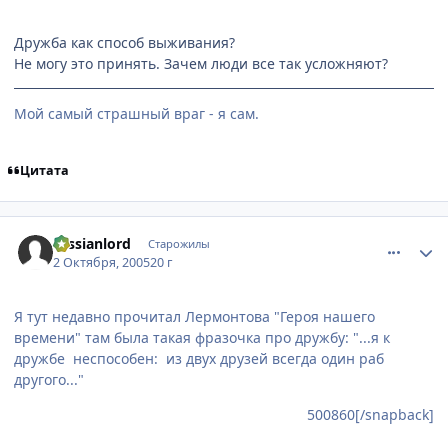
Дружба как способ выживания?
Не могу это принять. Зачем люди все так усложняют?
Мой самый страшный враг - я сам.
Цитата
comment_502204
Статистика автора
russianlord
Старожилы
2 Октября, 2005
20 г
Я тут недавно прочитал Лермонтова "Героя нашего
времени" там была такая фразочка про дружбу: "...я к
дружбе неспособен: из двух друзей всегда один раб
другого..."
500860[/snapback]