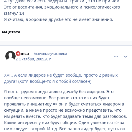
А тут даже если есть лидеры и "тряпки", это не при чём.
Это от воспитания, эмоционального и психологического
(загнул:D)
Я считаю, в хорошей дружбе это не имеет значения.
Цитата
comment_501016
Статистика автора
Bianca
Активные участники
2 Октября, 2005
20 г
Хм... А если лидеров не будет вообще, просто 2 равных
друга? (Хотя вообще-то я с тобой согласен)
Я вот с трудом представляю дружбу без лидеров. Это
вообще невозможно. Всё равно кто-то из них будет
проявлять инициативу => он и будет считаться лидером в
ситуации, а иначе просто не возможно представить, что
им делать вместе. Кто будет задавать темы для разговоров.
Какие интересы у них будут общие. Один увлекается => за
ним следует второй. И т.д. Всё равно лидер будет, пусть он