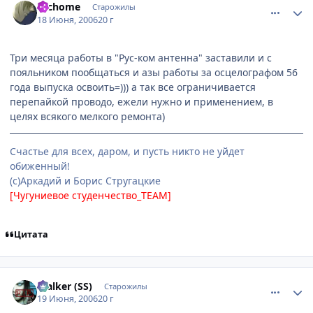
Tachome
Старожилы
18 Июня, 2006
20 г
Три месяца работы в "Рус-ком антенна" заставили и с
пояльником пообщаться и азы работы за осцелографом 56
года выпуска освоить=))) а так все ограничивается
перепайкой проводо, ежели нужно и применением, в
целях всякого мелкого ремонта)
Счастье для всех, даром, и пусть никто не уйдет
обиженный!
(с)Аркадий и Борис Стругацкие
[Чугуниевое студенчество_TEAM]
Цитата
comment_1207869
Статистика автора
$talker (SS)
Старожилы
19 Июня, 2006
20 г