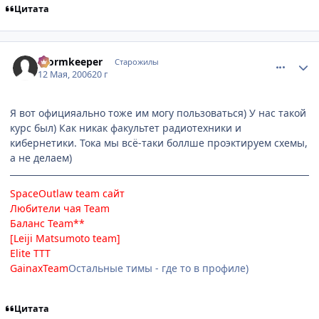
Цитата
comment_1088172
Статистика автора
Wormkeeper
Старожилы
12 Мая, 2006
20 г
Я вот официяально тоже им могу пользоваться) У нас такой
курс был) Как никак факультет радиотехники и
кибернетики. Тока мы всё-таки боллше проэктируем схемы,
а не делаем)
SpaceOutlaw team
сайт
Любители чая Team
Баланс Team**
[Leiji Matsumoto team]
Elite TTT
GainaxTeam
Остальные тимы - где то в профиле)
Цитата