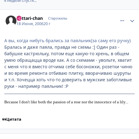
4 недели спустя...
comment_1205057
Статистика автора
Rattari-chan
Старожилы
18 Июня, 2006
20 г
А вы, когда нибуть брались за паяльник(за саму его ручку)
Бралась и даже паяла, правда не схемы :] Один раз -
бабушке кастрюльку, потом еще какую-то хрень, в общем
умею обращацца вроде как. А со схемами - увольте, хватит
с меня что я вместо отчима себе босоножки, розетки чиню
и во время ремонта отбиваю плитку, вворачиваю шурупы
и т.п. Хочецца хоть что-то доверить в мужские заботливые
руки - например паяльник! :P
Because I don't like both the passion of a rose nor the innocence of a lily...
Цитата
comment_1205760
Статистика автора