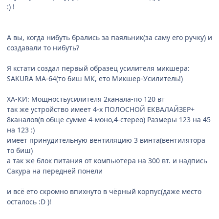
:) !
А вы, когда нибуть брались за паяльник(за саму его ручку) и
создавали то нибуть?
Я кстати создал первый образец усилителя микшера:
SAKURA MA-64(то биш МК, ето Микшер-Усилитель!)
ХА-КИ: Мощностьусилителя 2канала-по 120 вт
так же устройство имеет 4-х ПОЛОСНОЙ ЕКВАЛАЙЗЕР+
8каналов(в обще сумме 4-моно,4-стерео) Размеры 123 на 45
на 123 :)
имеет принудительную вентиляцию 3 винта(вентилятора
то биш)
а так же блок питания от компьютера на 300 вт. и надпись
Сакура на передней понели
и всё ето скромно впихнуто в чёрный корпус(даже место
осталось :D )!