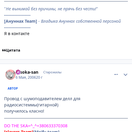
"
Не вынимай без причины, не прячь без чести!
"
------------------
[Ануннах Team]
-
Владыка Ануннах собственной персоной
------------------
Я в контакте
Цитата
comment_1070285
Статистика автора
Hisoka-san
Старожилы
6 Мая, 2006
20 г
АВТОР
Провод с шумоподавителем делл для
радиосистеммы(гитарной)
получилось класно!
DO THE SKA=^_^=380633370308
[slayers Team]
[Meifu team]