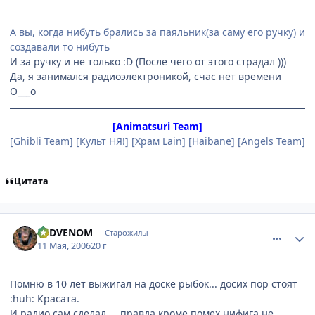
А вы, когда нибуть брались за паяльник(за саму его ручку) и
создавали то нибуть
И за ручку и не только :D (После чего от этого страдал )))
Да, я занимался радиоэлектроникой, счас нет времени
O___o
[Animatsuri Team]
[Ghibli Team] [Культ НЯ!] [Храм Lain] [Haibane] [Angels Team]
Цитата
comment_1087827
Статистика автора
REDVENOM
Старожилы
11 Мая, 2006
20 г
Помню в 10 лет выжигал на доске рыбок... досих пор стоят
:huh: Красата.
И радио сам сделал.... правда кроме помех нифига не