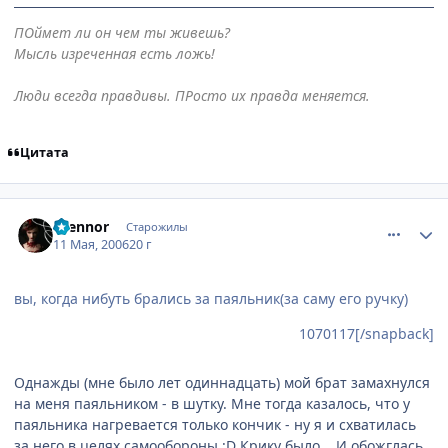
ПОймет ли он чем ты живешь?
Мысль изреченная есть ложь!
Люди всегда правдивы. ПРосто их правда меняется.
Цитата
comment_1085170
Статистика автора
Niennor
Старожилы
11 Мая, 2006
20 г
вы, когда нибуть брались за паяльник(за саму его ручку)
1070117[/snapback]
Однажды (мне было лет одиннадцать) мой брат замахнулся
на меня паяльником - в шутку. Мне тогда казалось, что у
паяльника нагревается только кончик - ну я и схватилась
за него в целях самообороны :D Крику было... И обожглась