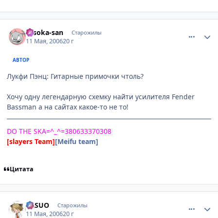
comment_1087343
Статистика автора
Hisoka-san
Старожилы
11 Мая, 2006
20 г
АВТОР
Лукфи Пэнц: Гитарные примочки чтоль?
Хочу одну легендарную схемку найти усилителя Fender
Bassman а на сайтах какое-то не то!
DO THE SKA=^_^=380633370308
[slayers Team]
[Meifu team]
Цитата
comment_1087791
Статистика автора
YASUO
Старожилы
11 Мая, 2006
20 г