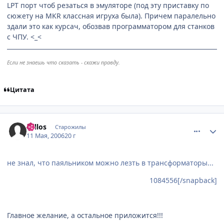
LPT порт чтоб резаться в эмуляторе (под эту приставку по
сюжету на MKR классная игруха была). Причем паралельно
здали это как курсач, обозвав программатором для станков
с ЧПУ. <_<
Если не знаешь что сказать - скажи правду.
Цитата
comment_1084706
Статистика автора
Zellos
Старожилы
11 Мая, 2006
20 г
не знал, что паяльником можно лезть в трансформаторы...
1084556[/snapback]
Главное желание, а остальное приложится!!!