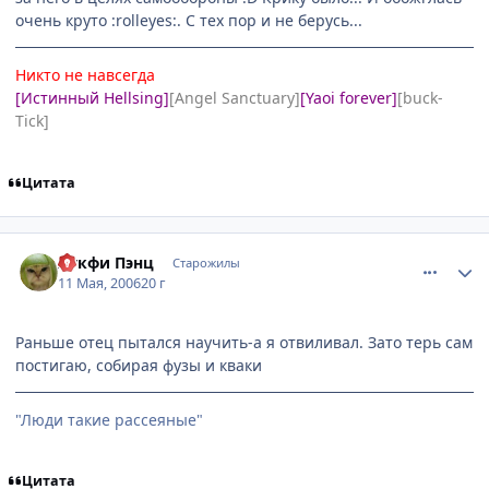
очень круто :rolleyes:. С тех пор и не берусь...
Никто не навсегда
[Истинный Hellsing]
[Angel Sanctuary]
[Yaoi forever]
[buck-
Tick]
Цитата
comment_1086245
Статистика автора
Лукфи Пэнц
Старожилы
11 Мая, 2006
20 г
Раньше отец пытался научить-а я отвиливал. Зато терь сам
постигаю, собирая фузы и кваки
"Люди такие рассеяные"
Цитата