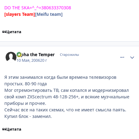
DO THE SKA=^_^=380633370308
[slayers Team]
[Meifu team]
Цитата
comment_1083470
Статистика автора
Alpha the Temper
Старожилы
10 Мая, 2006
20 г
Я этим занимался когда были времена телевизоров
простых. 80-90 года
Мог отремонтировать ТВ, сам копался и модернизировал
свой комп ZXScectrum 48-128-256+, и всякие музчкальные
приборы и прочее.
Сейчас все на таких схемах, что не имеет смысла паять.
Купил блок - заменил.
Цитата