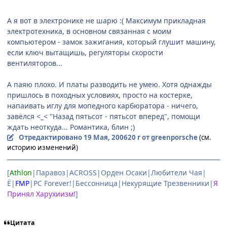
А я вот в электронике не шарю :( Максимум прикладная
электротехника, в основном связанная с моим
компьютером - замок зажигания, который глушит машину,
если ключ вытащишь, регуляторы скорости
вентиляторов...
А паяю плохо. И платы разводить не умею. Хотя однажды
пришлось в походных условиях, просто на костерке,
напаивать иглу для мопедного карбюратора - ничего,
завёлся <_< "Назад пятьсот - пятьсот вперед", помощи
ждать неоткуда... Романтика, блин ;)
Отредактировано
19 Мая, 2006
20 г
от greenporsche
(см.
историю изменений)
[
Athlon
|Паравоз|ACROSS|Орден Осаки|Любители Чая|
Ё|
FMP
|PC Forever!|Бессонница|Некурящие Трезвенники|
Я
Принял Харухиизм!
]
Цитата