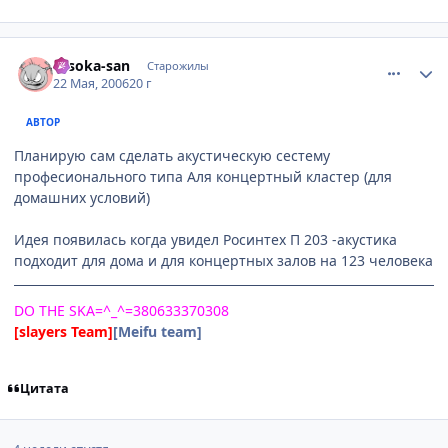
comment_1121832
Статистика автора
Hisoka-san
Старожилы
22 Мая, 2006
20 г
АВТОР
Планирую сам сделать акустическую сестему
професионального типа Аля концертный кластер (для
домашних условий)
Идея появилась когда увидел Росинтех П 203 -акустика
подходит для дома и для концертных залов на 123 человека
DO THE SKA=^_^=380633370308
[slayers Team]
[Meifu team]
Цитата