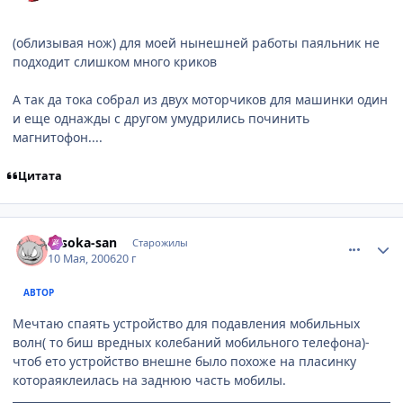
(облизывая нож) для моей нынешней работы паяльник не
подходит слишком много криков
А так да тока собрал из двух моторчиков для машинки один
и еще однажды с другом умудрились починить
магнитофон....
Цитата
comment_1083131
Статистика автора
Hisoka-san
Старожилы
10 Мая, 2006
20 г
АВТОР
Мечтаю спаять устройство для подавления мобильных
волн( то биш вредных колебаний мобильного телефона)-
чтоб ето устройство внешне было похоже на пласинку
котораяклеилась на заднюю часть мобилы.