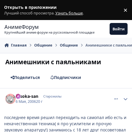
Перейти к содержимому
Открыть в приложении
×
З
Лучший способ просмотра.
Узнать больше
.
АнимеФорум
Войти
Крупнейший аниме-форум на русскоязычной площадке
Главная
Общение
Общение
Анимешники с паяльн
Анимешники с паяльниками
Поделиться
Подписчики
comment_1070117
Статистика автора
Hisoka-san
Старожилы
6 Мая, 2006
20 г
последнее время решил переходить на самопал ибо есть и
некачественная техника( я про усилители и прочую
звуковую апаратуру!) занимаюсь с 18 лет друг посоветовал