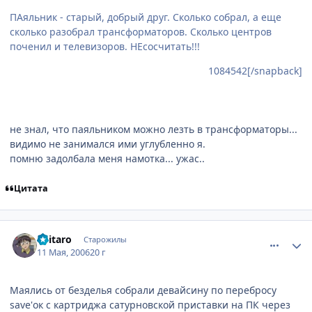
ПАяльник - старый, добрый друг. Сколько собрал, а еще
сколько разобрал трансформаторов. Сколько центров
поченил и телевизоров. НЕсосчитать!!!
1084542[/snapback]
не знал, что паяльником можно лезть в трансформаторы...
видимо не занимался ими углубленно я.
помню задолбала меня намотка... ужас..
Цитата
comment_1084704
Статистика автора
Keitaro
Старожилы
11 Мая, 2006
20 г
Маялись от безделья собрали девайсину по перебросу
save'ок с картриджа сатурновской приставки на ПК через