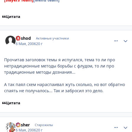
Цитата
comment_1070900
Статистика автора
Voshod
Активные участники
6 Мая, 2006
20 г
Прочитав заголовок темы я испугался, тема то ли про
нетрадиционные методы борьбы с флудом, то ли про
традиционные методы дознания...
А так паял схем нараспаивал жуть сколько, но вот обратно
спаять не получалось... Так и забросил это дело.
Цитата
comment_1071527
Статистика автора
Dasher
Старожилы
6 Мая, 2006
20 г