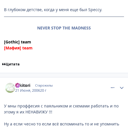
В глубоком детстве, когда у меня еще был Speссу.
NEVER STOP THE MADNESS
[Gothic] team
[Мафия] team
Цитата
comment_1214986
Статистика автора
Takitori
Старожилы
21 Июня, 2006
20 г
У мны проффесия с паяльником и схемами работать и по
этому я их НЕНАВИЖУ !!!
Ну а если чесно то если всё вспоминать то и не упомнить