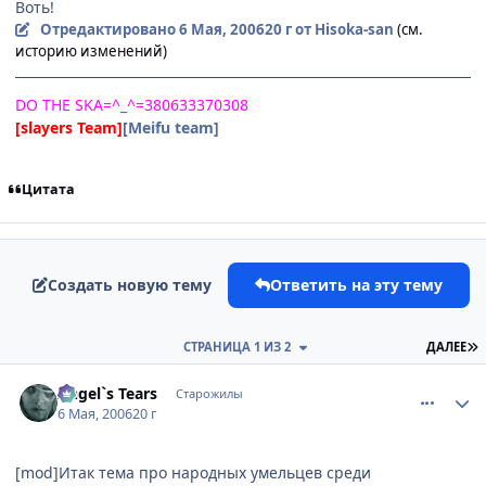
Воть!
Отредактировано
6 Мая, 2006
20 г
от Hisoka-san
(см.
историю изменений)
DO THE SKA=^_^=380633370308
[slayers Team]
[Meifu team]
Цитата
Создать новую тему
Ответить на эту тему
П
СТРАНИЦА 1 ИЗ 2
ДАЛЕЕ
comment_1070242
Статистика автора
Angel`s Tears
Старожилы
6 Мая, 2006
20 г
[mod]Итак тема про народных умельцев среди