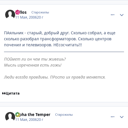
comment_1084542
Статистика автора
Zellos
Старожилы
11 Мая, 2006
20 г
ПАяльник - старый, добрый друг. Сколько собрал, а еще
сколько разобрал трансформаторов. Сколько центров
поченил и телевизоров. НЕсосчитать!!!
ПОймет ли он чем ты живешь?
Мысль изреченная есть ложь!
Люди всегда правдивы. ПРосто их правда меняется.
Цитата
comment_1084556
Статистика автора
Alpha the Temper
Старожилы
11 Мая, 2006
20 г