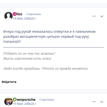
comment_1109958
Статистика автора
Zellos
Старожилы
19 Мая, 2006
20 г
Вчера под рукой неоказалось отвертки и я паяльником
разобрал мотоциклетную цепь(он первый под руку
попался)!!!
ПОймет ли он чем ты живешь?
Мысль изреченная есть ложь!
Люди всегда правдивы. ПРосто их правда меняется.
Цитата
comment_1110322
Статистика автора
greenporsche
Старожилы
19 Мая, 2006
20 г