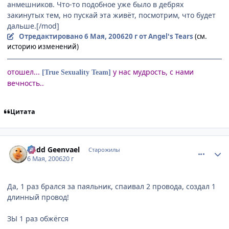
анмешников. Что-то подобное уже было в дебрях
закинутых тем, но пускай эта живёт, посмотрим, что будет
дальше.[/mod]
Отредактировано
6 Мая, 2006
20 г
от Angel's Tears
(см.
историю изменений)
отошел...
у нас мудрость, с нами
[True Sexuality Team]
вечность..
Цитата
comment_1070267
Статистика автора
Aedd Geenvael
Старожилы
6 Мая, 2006
20 г
Да, 1 раз брался за паяльник, спаивал 2 провода, создал 1
длинный провод!
ЗЫ 1 раз обжёгся