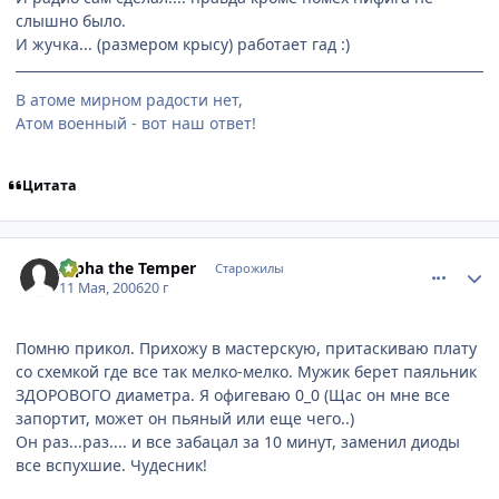
слышно было.
И жучка... (размером крысу) работает гад :)
В атоме мирном радости нет,
Атом военный - вот наш ответ!
Цитата
comment_1088122
Статистика автора
Alpha the Temper
Старожилы
11 Мая, 2006
20 г
Помню прикол. Прихожу в мастерскую, притаскиваю плату
со схемкой где все так мелко-мелко. Мужик берет паяльник
ЗДОРОВОГО диаметра. Я офигеваю 0_0 (Щас он мне все
запортит, может он пьяный или еще чего..)
Он раз...раз.... и все забацал за 10 минут, заменил диоды
все вспухшие. Чудесник!