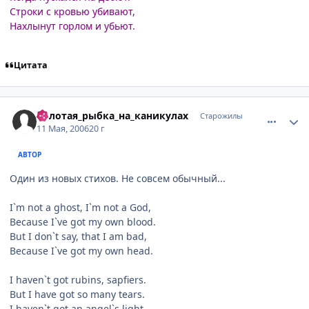
Строки с кровью убивают,
Нахлынут горлом и убьют.
Цитата
comment_1084512
Статистика автора
Золотая_рыбка_на_каникулах
Старожилы
11 Мая, 2006
20 г
АВТОР
Один из новых стихов. Не совсем обычный...
I`m not a ghost, I`m not a God,
Because I`ve got my own blood.
But I don`t say, that I am bad,
Because I`ve got my own head.
I haven`t got rubins, sapfiers.
But I have got so many tears.
I haven`t got an angel`s light,