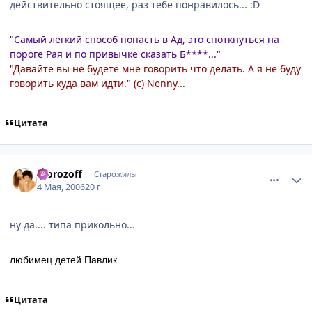
действительно стоящее, раз тебе понравилось... :D
"Самый лёгкий способ попасть в Ад, это споткнуться на
пороге Рая и по привычке сказать Б****..."
"Давайте вы не будете мне говорить что делать. А я не буду
говорить куда вам идти." (с) Nenny...
Цитата
comment_1066002
Статистика автора
morozoff
Старожилы
4 Мая, 2006
20 г
ну да.... типа прикольно...
любимец детей Павлик.
Цитата