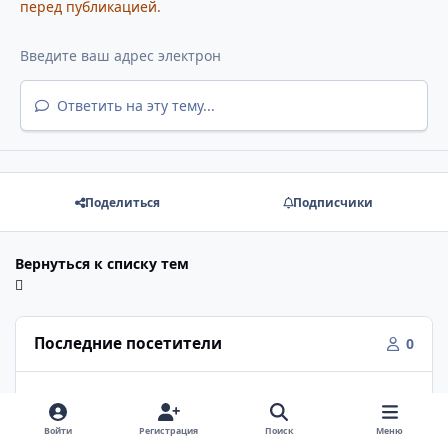
перед публикацией.
Ответить на эту тему...
Поделиться
Подписчики
Вернуться к списку тем
Последние посетители
0
Ни одного зарегистрированного пользователя не
просматривает данную страницу.
Войти
Регистрация
Поиск
Меню