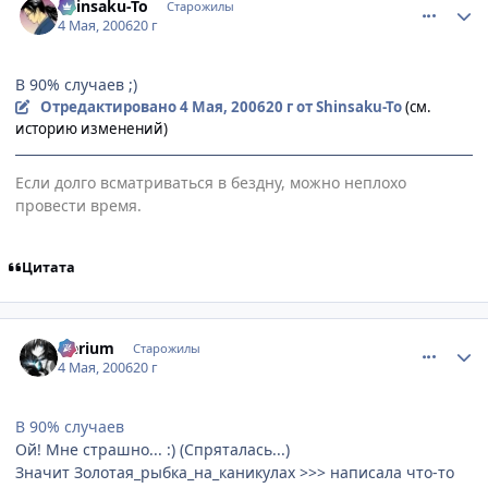
Shinsaku-To
Старожилы
4 Мая, 2006
20 г
В 90% случаев ;)
Отредактировано
4 Мая, 2006
20 г
от Shinsaku-To
(см.
историю изменений)
Если долго всматриваться в бездну, можно неплохо
провести время.
Цитата
comment_1065707
Статистика автора
Nerium
Старожилы
4 Мая, 2006
20 г
В 90% случаев
Ой! Мне страшно... :) (Спряталась...)
Значит Золотая_рыбка_на_каникулах >>> написала что-то