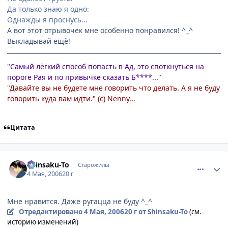
Да только знаю я одно:
Однажды я проснусь...
А вот этот отрывочек мне особенно понравился! ^_^
Выкладывай ещё!
"Самый лёгкий способ попасть в Ад, это споткнуться на
пороге Рая и по привычке сказать Б****..."
"Давайте вы не будете мне говорить что делать. А я не буду
говорить куда вам идти." (с) Nenny...
Цитата
comment_1065576
Статистика автора
Shinsaku-To
Старожилы
4 Мая, 2006
20 г
Мне нравится. Даже ругацца не буду ^_^
Отредактировано
4 Мая, 2006
20 г
от Shinsaku-To
(см.
историю изменений)