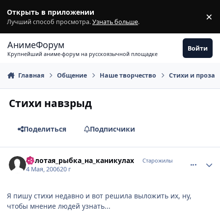
Перейти к содержимому
Открыть в приложении
×
З
Лучший способ просмотра.
Узнать больше
.
АнимеФорум
Войти
Крупнейший аниме-форум на русскоязычной площадке
Главная
Общение
Наше творчество
Стихи и проза
Стихи навзрыд
Поделиться
Подписчики
comment_1065515
Статистика автора
Золотая_рыбка_на_каникулах
Старожилы
4 Мая, 2006
20 г
Я пишу стихи недавно и вот решила выложить их, ну,
чтобы мнение людей узнать...