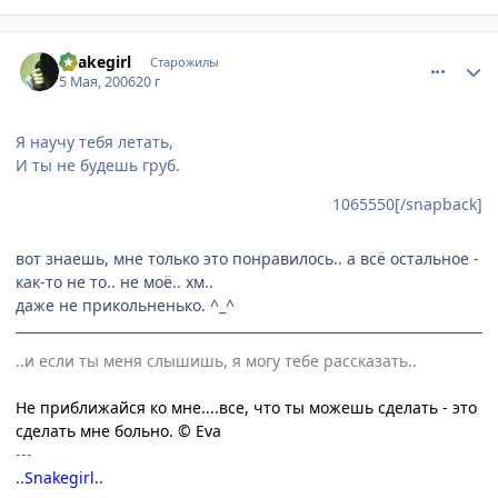
comment_1067603
Статистика автора
Snakegirl
Старожилы
5 Мая, 2006
20 г
Я научу тебя летать,
И ты не будешь груб.
1065550[/snapback]
вот знаешь, мне только это понравилось.. а всё остальное -
как-то не то.. не моё.. хм..
даже не прикольненько. ^_^
..и если ты меня слышишь, я могу тебе рассказать..
Не приближайся ко мне....все, что ты можешь сделать - это
сделать мне больно. © Eva
---
..Snakegirl..