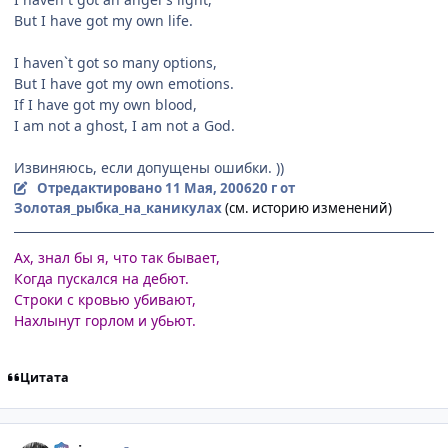
But I have got my own life.
I haven`t got so many options,
But I have got my own emotions.
If I have got my own blood,
I am not a ghost, I am not a God.
Извиняюсь, если допущены ошибки. ))
Отредактировано
11 Мая, 2006
20 г
от
Золотая_рыбка_на_каникулах
(см. историю изменений)
Ах, знал бы я, что так бывает,
Когда пускался на дебют.
Строки с кровью убивают,
Нахлынут горлом и убьют.
Цитата
comment_1085514
Статистика автора