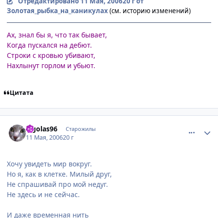
Отредактировано
11 Мая, 2006
20 г
от
Золотая_рыбка_на_каникулах
(см. историю изменений)
Ах, знал бы я, что так бывает,
Когда пускался на дебют.
Строки с кровью убивают,
Нахлынут горлом и убьют.
Цитата
comment_1087007
Статистика автора
legolas96
Старожилы
11 Мая, 2006
20 г
Хочу увидеть мир вокруг.
Но я, как в клетке. Милый друг,
Не спрашивай про мой недуг.
Не здесь и не сейчас.
И даже временная нить