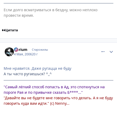
Если долго всматриваться в бездну, можно неплохо
провести время.
Цитата
comment_1065588
Статистика автора
Nerium
Старожилы
4 Мая, 2006
20 г
Мне нравится. Даже ругацца не буду
А ты часто ругаешься? ^_^
"Самый лёгкий способ попасть в Ад, это споткнуться на
пороге Рая и по привычке сказать Б****..."
"Давайте вы не будете мне говорить что делать. А я не буду
говорить куда вам идти." (с) Nenny...