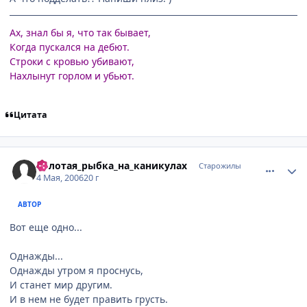
Ах, знал бы я, что так бывает,
Когда пускался на дебют.
Строки с кровью убивают,
Нахлынут горлом и убьют.
Цитата
comment_1065550
Статистика автора
Золотая_рыбка_на_каникулах
Старожилы
4 Мая, 2006
20 г
АВТОР
Вот еще одно...
Однажды...
Однажды утром я проснусь,
И станет мир другим.
И в нем не будет править грусть.