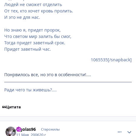
Людей не сможет отделить
От тех, кто хочет кровь пролить.
И это не для нас.
Но знаю я, придет пророк,
Что светом мир залить бы смог,
Тогда придет заветный срок.
Придет заветный час.
1065535[/snapback]
Понрвилось все, но это в особенности!....
Ради чего ты живешь?....
Цитата
comment_1087023
Статистика автора
legolas96
Старожилы
11 Мая, 2006
20 г