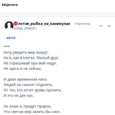
Цитата
comment_1065535
Статистика автора
Золотая_рыбка_на_каникулах
Старожилы
4 Мая, 2006
20 г
АВТОР
***
Хочу увидеть мир вокруг.
Но я, как в клетке. Милый друг,
Не спрашивай про мой недуг.
Не здесь и не сейчас.
И даже временная нить
Людей не сможет отделить
От тех, кто хочет кровь пролить.
И это не для нас.
Но знаю я, придет пророк,
Что светом мир залить бы смог,