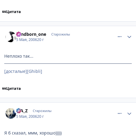
Цитата
comment_1067623
Статистика автора
windborn_one
Старожилы
5 Мая, 2006
20 г
Неплохо так...
[досталые][Ghibli]
Цитата
comment_1067689
Статистика автора
S_A_Z
Старожилы
5 Мая, 2006
20 г
Я б сказал, ммм, хорошо)))))