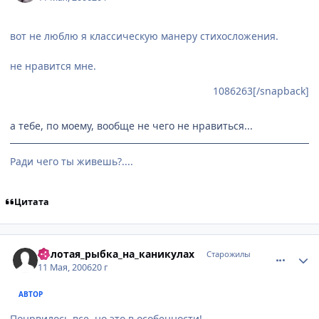
вот не люблю я классическую манеру стихосложения.
не нравится мне.
1086263[/snapback]
а тебе, по моему, вообще не чего не нравиться...
Ради чего ты живешь?....
Цитата
comment_1088134
Статистика автора
Золотая_рыбка_на_каникулах
Старожилы
11 Мая, 2006
20 г
АВТОР
Понрвилось все, но это в особенности!....