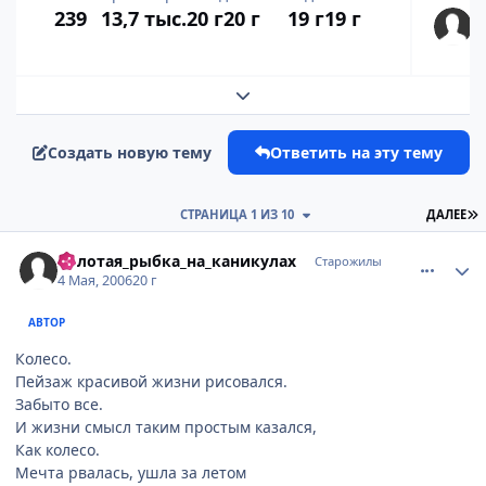
239
13,7 тыс.
20 г
20 г
19 г
19 г
Развернуть обзор темы
Создать новую тему
Ответить на эту тему
П
СТРАНИЦА 1 ИЗ 10
ДАЛЕЕ
comment_1065521
Статистика автора
Золотая_рыбка_на_каникулах
Старожилы
4 Мая, 2006
20 г
АВТОР
Колесо.
Пейзаж красивой жизни рисовался.
Забыто все.
И жизни смысл таким простым казался,
Как колесо.
Мечта рвалась, ушла за летом