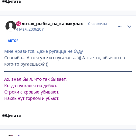
Цитата
comment_1065590
Статистика автора
Золотая_рыбка_на_каникулах
Старожилы
4 Мая, 2006
20 г
АВТОР
Мне нравится. Даже ругацца не буду
Спасибо... А то я уже и спугалась.. ))) А ты что, обычно на
кого-то ругаешься? ))
Ах, знал бы я, что так бывает,
Когда пускался на дебют.
Строки с кровью убивают,
Нахлынут горлом и убьют.
Цитата
comment_1065674
Статистика автора