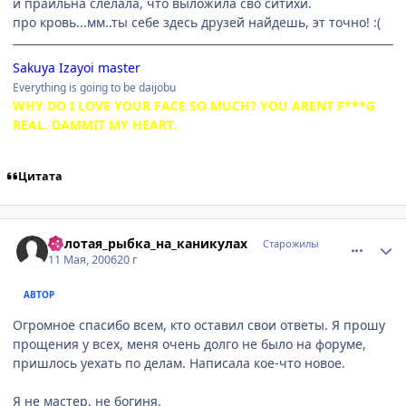
и праильна слелала, что выложила сво ситихи.
про кровь...мм..ты себе здесь друзей найдешь, эт точно! :(
Sakuya Izayoi master
Everything is going to be daijobu
WHY DO I LOVE YOUR FACE SO MUCH? YOU ARENT F***G
REAL. DAMMIT MY HEART.
Цитата
comment_1084194
Статистика автора
Золотая_рыбка_на_каникулах
Старожилы
11 Мая, 2006
20 г
АВТОР
Огромное спасибо всем, кто оставил свои ответы. Я прошу
прощения у всех, меня очень долго не было на форуме,
пришлось уехать по делам. Написала кое-что новое.
Я не мастер, не богиня.