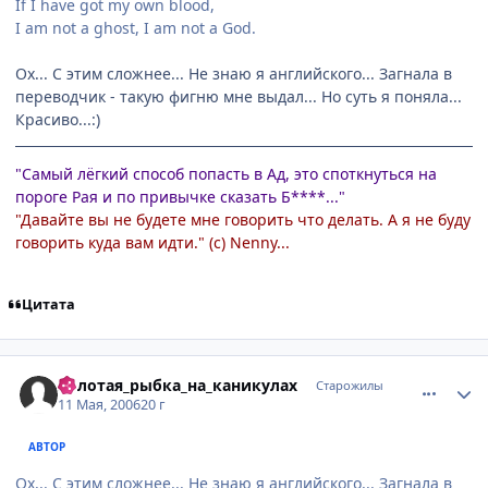
If I have got my own blood,
I am not a ghost, I am not a God.
Ох... С этим сложнее... Не знаю я английского... Загнала в
переводчик - такую фигню мне выдал... Но суть я поняла...
Красиво...:)
"Самый лёгкий способ попасть в Ад, это споткнуться на
пороге Рая и по привычке сказать Б****..."
"Давайте вы не будете мне говорить что делать. А я не буду
говорить куда вам идти." (с) Nenny...
Цитата
comment_1086258
Статистика автора
Золотая_рыбка_на_каникулах
Старожилы
11 Мая, 2006
20 г
АВТОР
Ох... С этим сложнее... Не знаю я английского... Загнала в