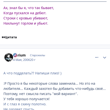
Ах, знал бы я, что так бывает,
Когда пускался на дебют.
Строки с кровью убивают,
Нахлынут горлом и убьют.
Цитата
comment_1065575
Статистика автора
Nerium
Старожилы
4 Мая, 2006
20 г
А что подделать?? Напиши плиз! )
:P Просто я бы некоторые слова заменила... Но это на
любителя... Каждый захотел бы добавить что-нибудь своё...
Поэтому, нет смысла писать "мой вариант".
У тебя хорошо получается!
И с глаз я скину полотно.
Не одолеет грусть.