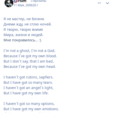
Nerium
Старожилы
11 Мая, 2006
20 г
Я не мастер, не богиня.
Днями жду, не сплю ночей.
Я творю, творю воимя
Мира, жизни и людей.
Мне понравилось... :)
I`m not a ghost, I`m not a God,
Because I`ve got my own blood.
But I don`t say, that I am bad,
Because I`ve got my own head.
I haven`t got rubins, sapfiers.
But I have got so many tears.
I haven`t got an angel`s light,
But I have got my own life.
I haven`t got so many options,
But I have got my own emotions.