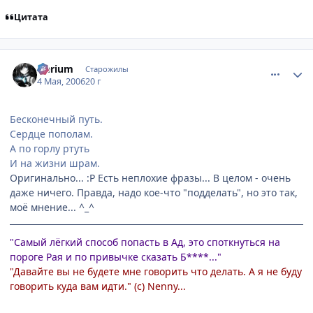
Цитата
comment_1065532
Статистика автора
Nerium
Старожилы
4 Мая, 2006
20 г
Бесконечный путь.
Сердце пополам.
А по горлу ртуть
И на жизни шрам.
Оригинально... :P Есть неплохие фразы... В целом - очень
даже ничего. Правда, надо кое-что "подделать", но это так,
моё мнение... ^_^
"Самый лёгкий способ попасть в Ад, это споткнуться на
пороге Рая и по привычке сказать Б****..."
"Давайте вы не будете мне говорить что делать. А я не буду
говорить куда вам идти." (с) Nenny...