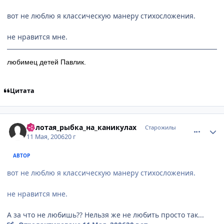
вот не люблю я классическую манеру стихосложения.
не нравится мне.
любимец детей Павлик.
Цитата
comment_1086334
Статистика автора
Золотая_рыбка_на_каникулах
Старожилы
11 Мая, 2006
20 г
АВТОР
вот не люблю я классическую манеру стихосложения.
не нравится мне.
А за что не любишь?? Нельзя же не любить просто так...