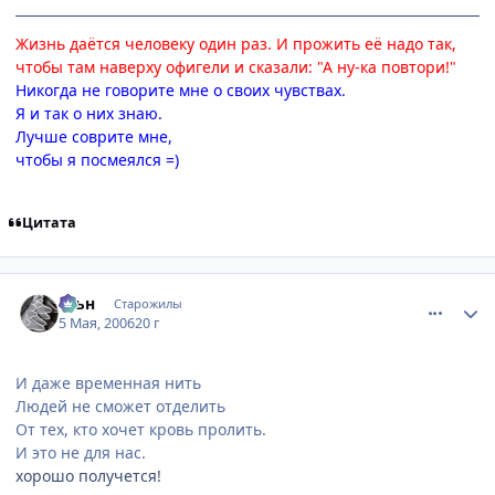
Жизнь даётся человеку один раз. И прожить её надо так,
чтобы там наверху офигели и сказали: "А ну-ка повтори!"
Никогда не говорите мне о своих чувствах.
Я и так о них знаю.
Лучше соврите мне,
чтобы я посмеялся =)
Цитата
comment_1068686
Статистика автора
Юьн
Старожилы
5 Мая, 2006
20 г
И даже временная нить
Людей не сможет отделить
От тех, кто хочет кровь пролить.
И это не для нас.
хорошо получется!