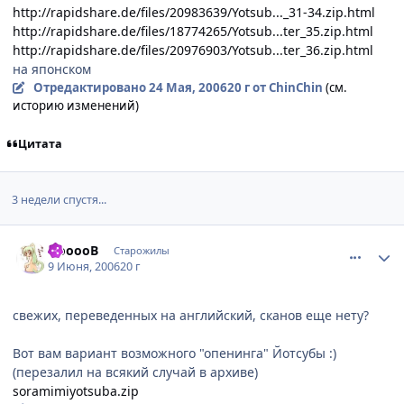
http://rapidshare.de/files/20983639/Yotsub..._31-34.zip.html
http://rapidshare.de/files/18774265/Yotsub...ter_35.zip.html
http://rapidshare.de/files/20976903/Yotsub...ter_36.zip.html
на японском
Отредактировано
24 Мая, 2006
20 г
от ChinChin
(см.
историю изменений)
Цитата
3 недели спустя...
comment_1178833
Статистика автора
NooooB
Старожилы
9 Июня, 2006
20 г
свежих, переведенных на английский, сканов еще нету?
Вот вам вариант возможного "опенинга" Йотсубы :)
(перезалил на всякий случай в архиве)
soramimiyotsuba.zip