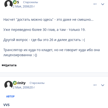
VVS
Старожилы
2 Мая, 2006
20 г
Насчет "достать можно здесь" - это даже не смешно...
Уже переведено более 30 глав, а там - только 19.
Другой вопрос - где-бы это 26 и далее достать :-(
Транслятор их куда-то кладет, но не говорит куда ибо она
лицензированна :-()
Цитата
comment_1054233
Статистика автора
Divinity
Старожилы
2 Мая, 2006
20 г
АВТОР
VVS