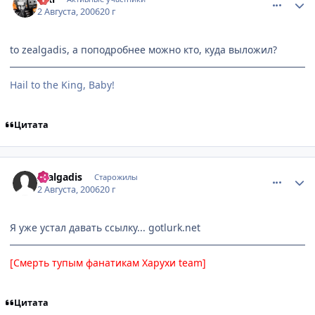
2 Августа, 2006
20 г
to zealgadis, а поподробнее можно кто, куда выложил?
Hail to the King, Baby!
Цитата
comment_1325431
Статистика автора
zealgadis
Старожилы
2 Августа, 2006
20 г
Я уже устал давать ссылку... gotlurk.net
[Смерть тупым фанатикам Харухи team]
Цитата