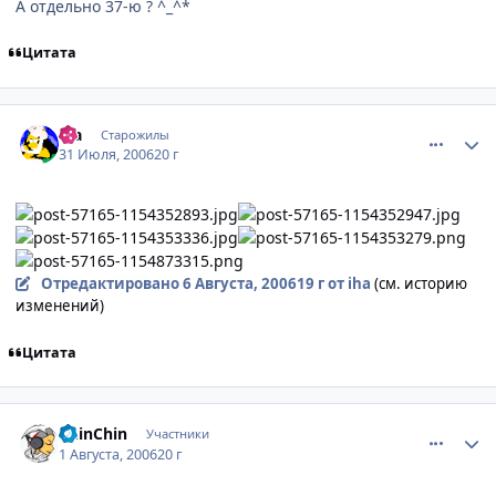
А отдельно 37-ю ? ^_^*
Цитата
comment_1321212
Статистика автора
iha
Старожилы
31 Июля, 2006
20 г
Отредактировано
6 Августа, 2006
19 г
от iha
(см. историю
изменений)
Цитата
comment_1322927
Статистика автора
ChinChin
Участники
1 Августа, 2006
20 г