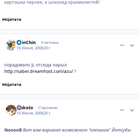
картошка чернее, а шоколад крахмалистей!
Цитата
comment_1182487
Статистика автора
ChinChin
Участники
10 Июня, 2006
20 г
порадовало )). отсюда нарыл
http://saber.dreamhost.com/azu/
?
Цитата
comment_1182524
Статистика автора
Makoto
Старожилы
10 Июня, 2006
20 г
NooooB
Вот вам вариант возможного "опенинга" Йотсубы