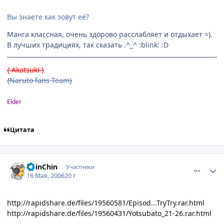
Вы знаете как зовут её?
Манга классная, очень здорово расслабляет и отдыхает =).
В лучших традициях, так сказать .^_^ :blink: :D
{ Akatsuki }
{Naruto fans Team}
Elder
Цитата
comment_1098698
Статистика автора
ChinChin
Участники
16 Мая, 2006
20 г
http://rapidshare.de/files/19560581/Episod...TryTry.rar.html
http://rapidshare.de/files/19560431/Yotsubato_21-26.rar.html