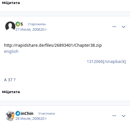
Цитата
comment_1312380
Статистика автора
VVS
Старожилы
27 Июля, 2006
20 г
http://rapidshare.de/files/26893401/Chapter38.zip
english
1312066[/snapback]
А 37 ?
Цитата
comment_1315454
Статистика автора
ChinChin
Участники
28 Июля, 2006
20 г