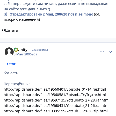
себя переводит и сам читает, даже если и не выкладывает
на сайте уже давненько :)
Отредактировано
2 Мая, 2006
20 г
от niseimono
(см.
историю изменений)
Цитата
comment_1061522
Статистика автора
Divinity
Старожилы
3 Мая, 2006
20 г
АВТОР
бог есть
Переведённые:
http://rapidshare.de/files/19560401/Episode_01-14.rar.html
http://rapidshare.de/files/19560581/Episod...TryTry.rar.html
http://rapidshare.de/files/19597135/Yotsubato_27-28.rar.html
http://rapidshare.de/files/19560431/Yotsubato_21-26.rar.html
http://rapidshare.de/files/19395159/Yotsub..._29-30.zip.html