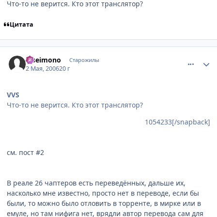
Что-то не верится. Кто этот транслятор?
Цитата
comment_1057593
Статистика автора
niseimono
Старожилы
2 Мая, 2006
20 г
VVS
Что-то не верится. Кто этот транслятор?
1054233[/snapback]
см. пост #2
В реале 26 чаптеров есть переведённых, дальше их,
насколько мне известно, просто нет в переводе, если бы
были, то можно было отловить в торренте, в мирке или в
емуле, но там нифига нет, врядли автор перевода сам для