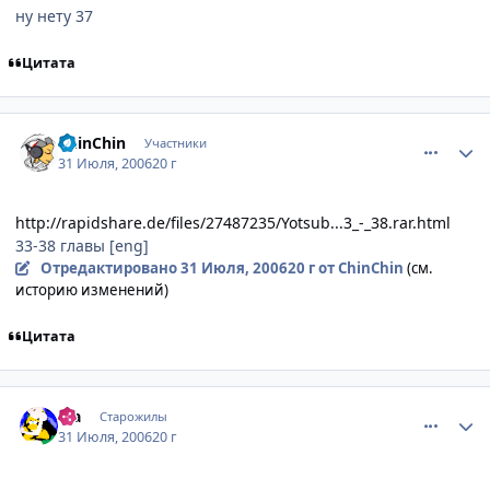
ну нету 37
Цитата
comment_1320695
Статистика автора
ChinChin
Участники
31 Июля, 2006
20 г
http://rapidshare.de/files/27487235/Yotsub...3_-_38.rar.html
33-38 главы [eng]
Отредактировано
31 Июля, 2006
20 г
от ChinChin
(см.
историю изменений)
Цитата
comment_1321160
Статистика автора
iha
Старожилы
31 Июля, 2006
20 г