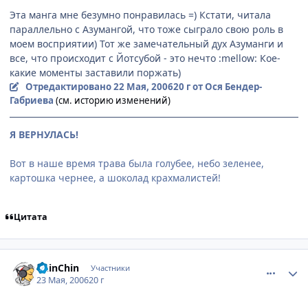
Эта манга мне безумно понравилась =) Кстати, читала
параллельно с Азумангой, что тоже сыграло свою роль в
моем восприятии) Тот же замечательный дух Азуманги и
все, что происходит с Йотсубой - это нечто :mellow: Кое-
какие моменты заставили поржать)
Отредактировано
22 Мая, 2006
20 г
от Ося Бендер-
Габриева
(см. историю изменений)
Я ВЕРНУЛАСЬ!
Вот в наше время трава была голубее, небо зеленее,
картошка чернее, а шоколад крахмалистей!
Цитата
comment_1126479
Статистика автора
ChinChin
Участники
23 Мая, 2006
20 г