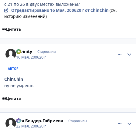
с 21 по 26 в двух местах выложены?
Отредактировано
16 Мая, 2006
20 г
от ChinChin
(см.
историю изменений)
Цитата
comment_1100868
Статистика автора
Divinity
Старожилы
16 Мая, 2006
20 г
АВТОР
ChinChin
ну не умрёшь
Цитата
comment_1120877
Статистика автора
Ося Бендер-Габриева
Старожилы
22 Мая, 2006
20 г