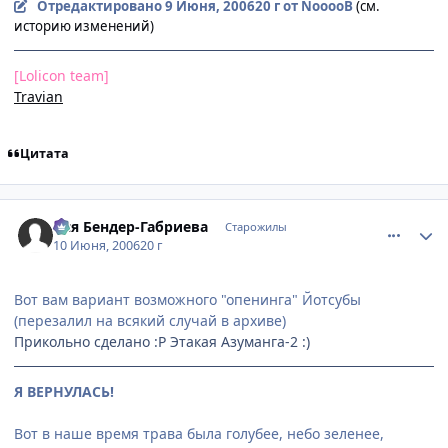
Отредактировано
9 Июня, 2006
20 г
от NooooB
(см.
историю изменений)
[Lolicon team]
Travian
Цитата
comment_1179366
Статистика автора
Ося Бендер-Габриева
Старожилы
10 Июня, 2006
20 г
Вот вам вариант возможного "опенинга" Йотсубы
(перезалил на всякий случай в архиве)
Прикольно сделано :P Этакая Азуманга-2 :)
Я ВЕРНУЛАСЬ!
Вот в наше время трава была голубее, небо зеленее,