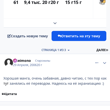
61
9,4 тыс.
20 г
20 г
15 г
15 г
Развернуть обзор темы
Создать новую тему
Ответить на эту тему
П
СТРАНИЦА 1 ИЗ 3
ДАЛЕЕ
comment_1047381
Статистика автора
niseimono
Старожилы
29 Апреля, 2006
20 г
Хорошая манга, очень забавная, давно читаю, с тех пор как
тут
занялись её переводом. Надеюсь на её экранизацию :)
Цитата
comment_1053845
Статистика автора