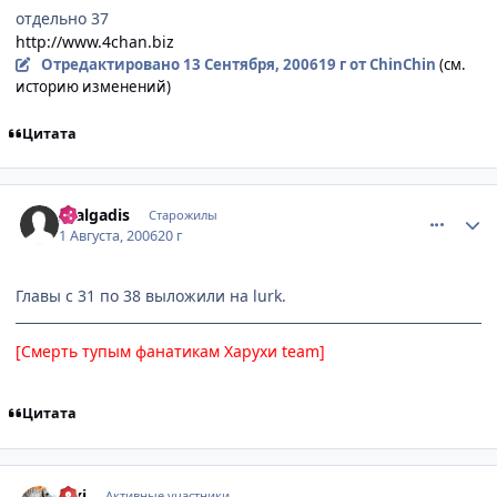
отдельно 37
http://www.4chan.biz
Отредактировано
13 Сентября, 2006
19 г
от ChinChin
(см.
историю изменений)
Цитата
comment_1324968
Статистика автора
zealgadis
Старожилы
1 Августа, 2006
20 г
Главы с 31 по 38 выложили на lurk.
[Смерть тупым фанатикам Харухи team]
Цитата
comment_1325320
Статистика автора
dixi
Активные участники