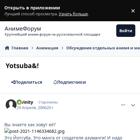
Перейти к содержимому
Открыть в приложении
×
З
Лучший способ просмотра.
Узнать больше
.
АнимеФорум
Войти
Крупнейший аниме-форум на русскоязычной площадке
Главная
Анимация
Обсуждение отдельных аниме и м
Yotsuba&!
Поделиться
Подписчики
comment_1047167
Статистика автора
Divinity
Старожилы
29 Апреля, 2006
20 г
Вы знаете как зовут её?
Это Йотсуба. Это манга от создателя азуманги! И надо