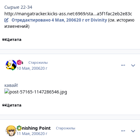
Сырые 22-34
http://mangatracker.kicks-ass.net:6969/sta...a5f1fac2eb2e83c
Отредактировано
4 Мая, 2006
20 г
от Divinity
(см. историю
изменений)
Цитата
comment_1082728
Статистика автора
iha
Старожилы
10 Мая, 2006
20 г
кавай!
Цитата
comment_1085061
Статистика автора
Vanishing Point
Старожилы
11 Мая, 2006
20 г