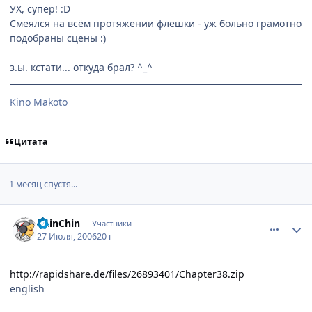
УХ, супер! :D
Смеялся на всём протяжении флешки - уж больно грамотно
подобраны сцены :)
з.ы. кстати... откуда брал? ^_^
Kino Makoto
Цитата
1 месяц спустя...
comment_1312066
Статистика автора
ChinChin
Участники
27 Июля, 2006
20 г
http://rapidshare.de/files/26893401/Chapter38.zip
english