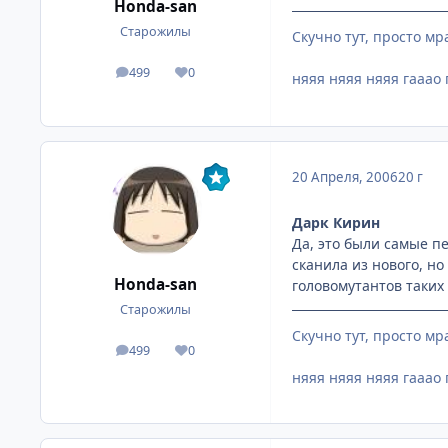
Honda-san
Старожилы
Скучно тут, просто мр
499
0
посты
Репутация
няяя няяя няяя гааао 
20 Апреля, 2006
20 г
Дарк Кирин
Да, это были самые п
сканила из нового, н
Honda-san
головомутантов таких 
Старожилы
Скучно тут, просто мр
499
0
посты
Репутация
няяя няяя няяя гааао 