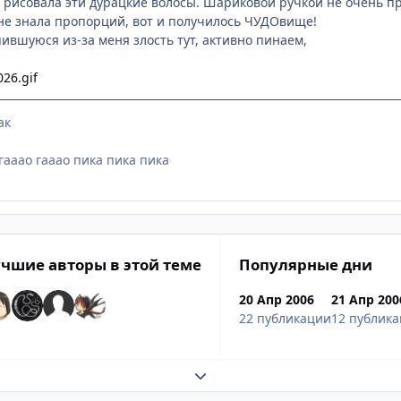
й рисовала эти дурацкие волосы. Шариковой ручкой не очень пр
 не знала пропорций, вот и получилось ЧУДОвище!
пившуюся из-за меня злость тут, активно пинаем,
ак
гааао гааао пика пика пика
чшие авторы в этой теме
Популярные дни
20 Апр 2006
21 Апр 200
22 публикации
12 публик
Развернуть обзор темы