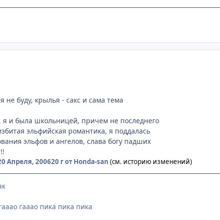
ulhu is your friend.
 не буду, крылья - сакс и сама тема
а, я и была школьницей, причем не последнего
 избитая эльфийская романтика, я поддалась
ования эльфов и ангелов, слава богу падших
!!
20 Апреля, 2006
20 г
от Honda-san
(см. историю изменений)
ак
гааао гааао пика пика пика