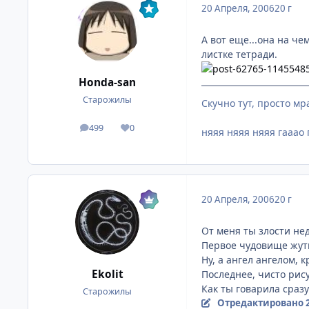
20 Апреля, 2006
20 г
А вот еще...она на че
листке тетради.
Honda-san
Старожилы
Скучно тут, просто мр
499
0
посты
Репутация
няяя няяя няяя гааао 
20 Апреля, 2006
20 г
От меня ты злости нед
Первое чудовище жутк
Ну, а ангел ангелом, 
Ekolit
Последнее, чисто рис
Как ты говарила сразу
Старожилы
Отредактировано