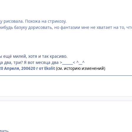
у рисовала. Похожа на стрикозу.
ибудь базуку дорисовать, но фантазии мне не хватает на то, ч
 ещё милей, хотя и так красиво.
 два, три? Я вот месяца два >______< ^__^
20 Апреля, 2006
20 г
от Ekolit
(см. историю изменений)
ulhu is your friend.
лать.