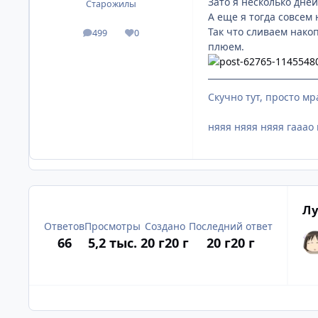
Зато я несколько дне
Старожилы
А еще я тогда совсем
Так что сливаем нако
499
0
посты
Репутация
плюем.
Скучно тут, просто мр
няяя няяя няяя гааао 
Лу
Ответов
Просмотры
Создано
Последний ответ
66
5,2 тыс.
20 г
20 г
20 г
20 г