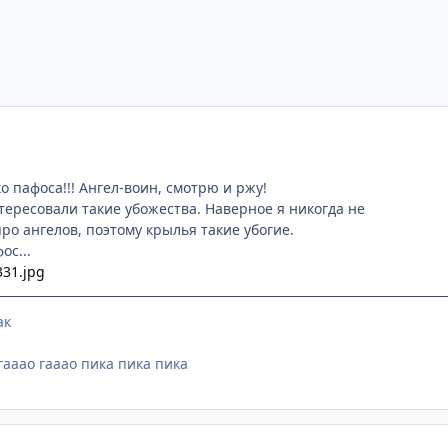
о пафоса!!! Ангел-воин, смотрю и ржу!
тересовали такие убожества. Наверное я никогда не
ро ангелов, поэтому крылья такие убогие.
ос...
ак
гааао гааао пика пика пика