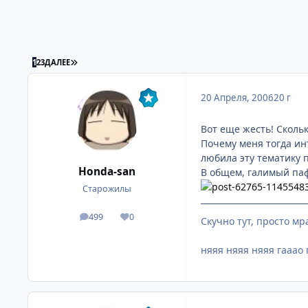
ПОСЛЕДНЯЯ СТРАНИЦА
1
2
3
ДАЛЕЕ
20 Апреля, 2006
20 г
Вот еще жесть! Скольк
Почему меня тогда ин
любила эту тематику п
Honda-san
В общем, галимый паф
Старожилы
499
0
посты
Репутация
Скучно тут, просто мр
няяя няяя няяя гааао 