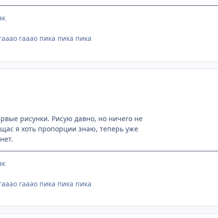
ак
гааао гааао пика пика пика
ервые рисунки. Рисую давно, но ничего не
о щас я хоть пропорции знаю, теперь уже
нет.
ак
гааао гааао пика пика пика