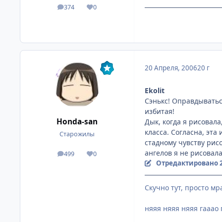
374
0
посты
Репутация
[Невидимки team] - Cth
20 Апреля, 2006
20 г
Ekolit
Сэнькс! Оправдываться
избитая!
Honda-san
Дык, когда я рисовал
класса. Согласна, эта
Старожилы
стадному чувству рис
ангелов я не рисовала
499
0
посты
Репутация
Отредактировано
Скучно тут, просто мр
няяя няяя няяя гааао 