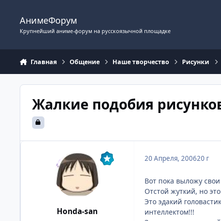
Перейти к содержимому
АнимеФорум
Крупнейший аниме-форум на русскоязычной площадке
Главная
Общение
Наше творчество
Рисунки
Жалкие подобия рисунков
20 Апреля, 2006
20 г
Вот пока выложу свои
Отстой жуткий, но это
Это эдакий головасти
Honda-san
интеллектом!!!