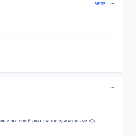
comment_101
АВТОР
comment_101
ле и все они были странно одинаковыми =)))