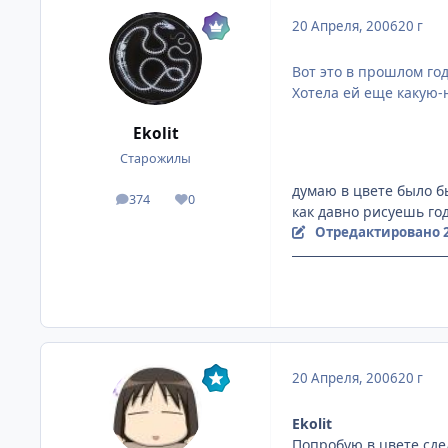
20 Апреля, 2006
20 г
Вот это в прошлом год
Хотела ей еще какую-н
Ekolit
Старожилы
думаю в цвете было бы
374
0
посты
Репутация
как давно рисуешь года
Отредактировано
[Невидимки team] - Cth
20 Апреля, 2006
20 г
Ekolit
Попробую в цвете сде