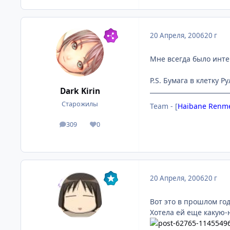
20 Апреля, 2006
20 г
Мне всегда было инте
P.S. Бумага в клетку Рул
Dark Kirin
Старожилы
Team - [
Haibane Renme
309
0
посты
Репутация
20 Апреля, 2006
20 г
Вот это в прошлом год
Хотела ей еще какую-н