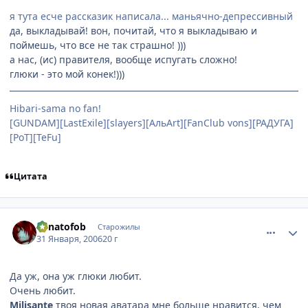
я тута есче рассказик написала... маньячно-депрессивный
да, выкладывай! вон, почитай, что я выкладываю и
поймешь, что все не так страшно! )))
а нас, (ис) правителя, вообще испугать сложно!
глюки - это мой конек!)))
Hibari-sama no fan!
[GUNDAM][LastExile][slayers][АльArt][FanClub vons][РАДУГА]
[PoT][TeFu]
Цитата
comment_822792
Статистика автора
Lunatofob
Старожилы
31 Января, 2006
20 г
Да уж, она уж глюки любит.
Очень любит.
Milisante
твоя новая аватара мне больше нравится, чем