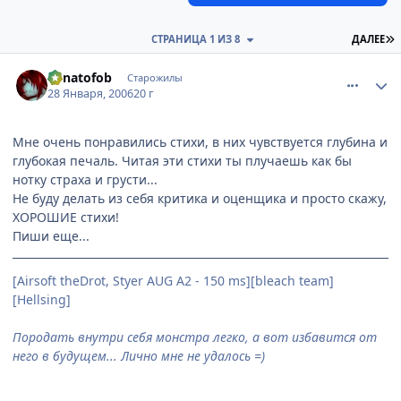
П
СТРАНИЦА 1 ИЗ 8
ДАЛЕЕ
comment_815596
Статистика автора
Lunatofob
Старожилы
28 Января, 2006
20 г
Мне очень понравились стихи, в них чувствуется глубина и
глубокая печаль. Читая эти стихи ты плучаешь как бы
нотку страха и грусти...
Не буду делать из себя критика и оценщика и просто скажу,
ХОРОШИЕ стихи!
Пиши еще...
[Airsoft theDrot, Styer AUG A2 - 150 ms][bleach team]
[Hellsing]
Породать внутри себя монстра легко, а вот избавится от
него в будущем... Лично мне не удалось =)