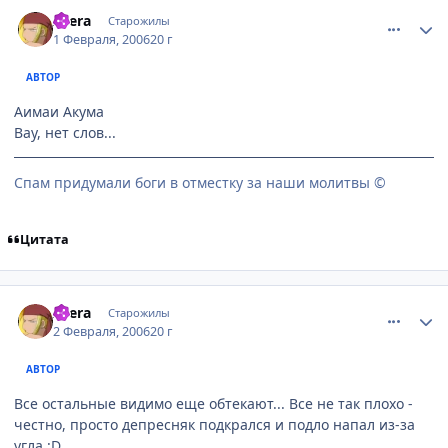
comment_824452
Статистика автора
Atera
Старожилы
1 Февраля, 2006
20 г
АВТОР
Аимаи Акума
Вау, нет слов...
Спам придумали боги в отместку за наши молитвы ©
Цитата
comment_826753
Статистика автора
Atera
Старожилы
2 Февраля, 2006
20 г
АВТОР
Все остальные видимо еще обтекают... Все не так плохо -
честно, просто депресняк подкрался и подло напал из-за
угла :D