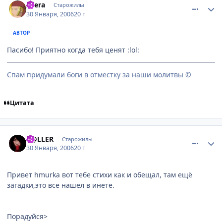
Atera
Старожилы
30 Января, 2006
20 г
АВТОР
Пасибо! Приятно когда тебя ценят :lol:
Спам придумали боги в отместку за наши молитвы ©
Цитата
comment_821000
Статистика автора
K@LLER
Старожилы
30 Января, 2006
20 г
Привет hmurka вот тебе стихи как и обещал, там ещё
загадки,это все нашел в инете.
Порадуйся>