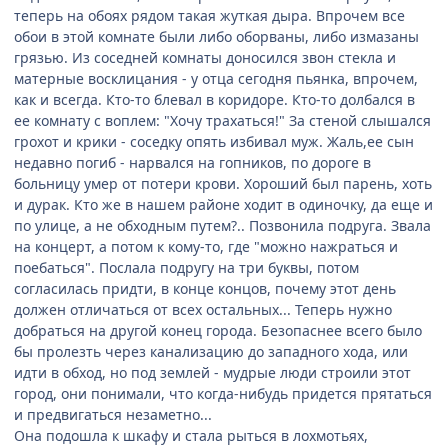
теперь на обоях рядом такая жуткая дыра. Впрочем все
обои в этой комнате были либо оборваны, либо измазаны
грязью. Из соседней комнаты доносился звон стекла и
матерные восклицания - у отца сегодня пьянка, впрочем,
как и всегда. Кто-то блевал в коридоре. Кто-то долбался в
ее комнату с воплем: "Хочу трахаться!" За стеной слышался
грохот и крики - соседку опять избивал муж. Жаль,ее сын
недавно погиб - нарвался на гопников, по дороге в
больницу умер от потери крови. Хороший был парень, хоть
и дурак. Кто же в нашем районе ходит в одиночку, да еще и
по улице, а не обходным путем?.. Позвонила подруга. Звала
на концерт, а потом к кому-то, где "можно нажраться и
поебаться". Послала подругу на три буквы, потом
согласилась придти, в конце концов, почему этот день
должен отличаться от всех остальных... Теперь нужно
добраться на другой конец города. Безопаснее всего было
бы пролезть через канализацию до западного хода, или
идти в обход, но под землей - мудрые люди строили этот
город, они понимали, что когда-нибудь придется прятаться
и предвигаться незаметно...
Она подошла к шкафу и стала рыться в лохмотьях,