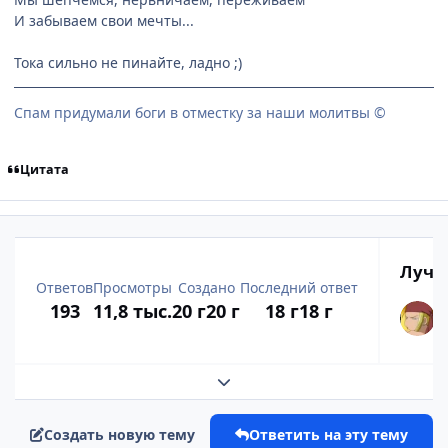
И забываем свои мечты...
Тока сильно не пинайте, ладно ;)
Спам придумали боги в отместку за наши молитвы ©
Цитата
Лучш
Ответов
Просмотры
Создано
Последний ответ
193
11,8 тыс.
20 г
20 г
18 г
18 г
Развернуть обзор темы
Создать новую тему
Ответить на эту тему