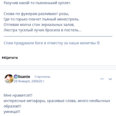
Разучив какой-то пьяненький куплет.
Снова по фужерам разливают розы,
Где-то горько плачет пьяный менестрель.
Отпевая молча стон зеркальных залов,
Люстра тусклый лучик бросила в постель...
Спам придумали боги в отместку за наши молитвы ©
Цитата
comment_816914
Статистика автора
Milisante
Старожилы
28 Января, 2006
20 г
Мне нравится!!!
интересные метафоры, красивые слова, много необычных
образов!!!
умница!!!