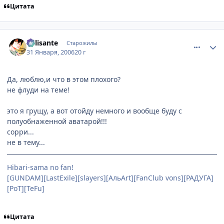
Цитата
comment_822798
Статистика автора
Milisante
Старожилы
31 Января, 2006
20 г
Да, люблю,и что в этом плохого?
не флуди на теме!
это я грущу, а вот отойду немного и вообще буду с
полуобнаженной аватарой!!!
сорри...
не в тему...
Hibari-sama no fan!
[GUNDAM][LastExile][slayers][АльArt][FanClub vons][РАДУГА]
[PoT][TeFu]
Цитата