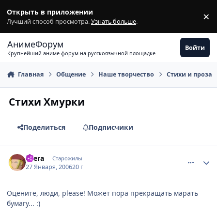
Перейти к содержимому
Открыть в приложении
×
З
Лучший способ просмотра.
Узнать больше
.
АнимеФорум
Войти
Крупнейший аниме-форум на русскоязычной площадке
Главная
Общение
Наше творчество
Стихи и проза
Стихи Хмурки
Поделиться
Подписчики
comment_815262
Статистика автора
Atera
Старожилы
27 Января, 2006
20 г
Оцените, люди, please! Может пора прекращать марать
бумагу... :)