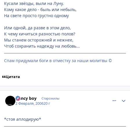
Кусали звёзды, выли на Луну.
Кому какое дело - быль или небыль,
На свете просто грустно одному
Или одной, да разве в этом дело,
К чему кичиться разностью полов?
Мы станем осторожней и нежнее,
Чтоб сохранить надежду на любовь...
Спам придумали боги в отместку за наши молитвы ©
Цитата
comment_826762
Статистика автора
Nancy boy
Старожилы
2 Февраля, 2006
20 г
*стоя аплодирую*