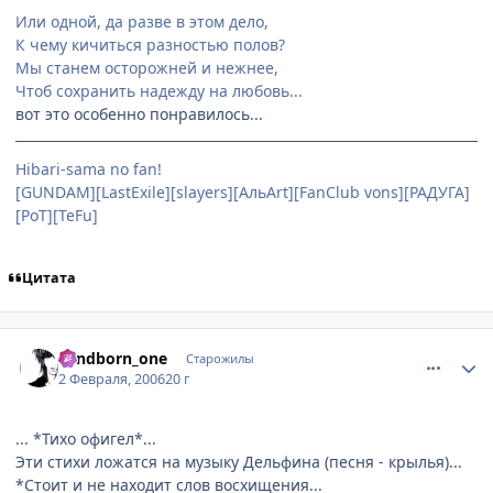
Или одной, да разве в этом дело,
К чему кичиться разностью полов?
Мы станем осторожней и нежнее,
Чтоб сохранить надежду на любовь...
вот это особенно понравилось...
Hibari-sama no fan!
[GUNDAM][LastExile][slayers][АльArt][FanClub vons][РАДУГА]
[PoT][TeFu]
Цитата
comment_826791
Статистика автора
windborn_one
Старожилы
2 Февраля, 2006
20 г
... *Тихо офигел*...
Эти стихи ложатся на музыку Дельфина (песня - крылья)...
*Стоит и не находит слов восхищения...