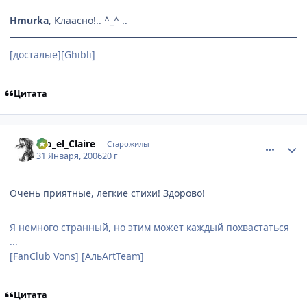
Hmurka
, Клаасно!.. ^_^ ..
[досталые][Ghibli]
Цитата
comment_822244
Статистика автора
Dio_el_Claire
Старожилы
31 Января, 2006
20 г
Очень приятные, легкие стихи! Здорово!
Я немного странный, но этим может каждый похвастаться
...
[FanClub Vons] [АльArtTeam]
Цитата