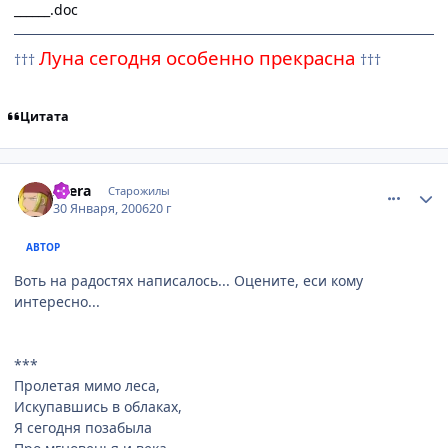
______.doc
Луна сегодня особенно прекрасна
†††
†††
Цитата
comment_821073
Статистика автора
Atera
Старожилы
30 Января, 2006
20 г
АВТОР
Воть на радостях написалось... Оцените, еси кому
интересно...
***
Пролетая мимо леса,
Искупавшись в облаках,
Я сегодня позабыла