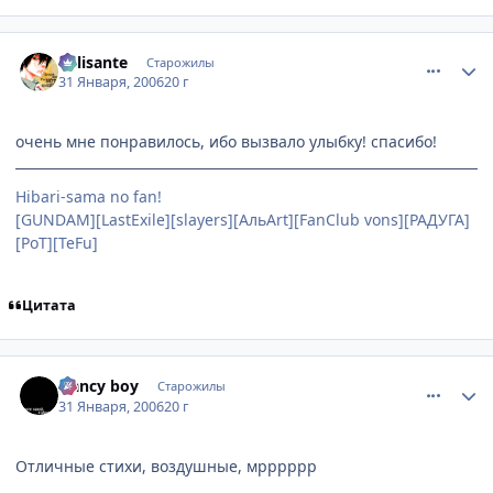
comment_822298
Статистика автора
Milisante
Старожилы
31 Января, 2006
20 г
очень мне понравилось, ибо вызвало улыбку! спасибо!
Hibari-sama no fan!
[GUNDAM][LastExile][slayers][АльArt][FanClub vons][РАДУГА]
[PoT][TeFu]
Цитата
comment_822623
Статистика автора
Nancy boy
Старожилы
31 Января, 2006
20 г
Отличные стихи, воздушные, мрррррр