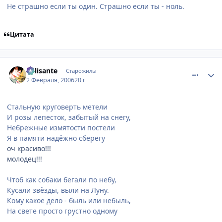
Не страшно если ты один. Страшно если ты - ноль.
Цитата
comment_826769
Статистика автора
Milisante
Старожилы
2 Февраля, 2006
20 г
Стальную круговерть метели
И розы лепесток, забытый на снегу,
Небрежные измятости постели
Я в памяти надёжно сберегу
оч красиво!!!
молодец!!!
Чтоб как собаки бегали по небу,
Кусали звёзды, выли на Луну.
Кому какое дело - быль или небыль,
На свете просто грустно одному