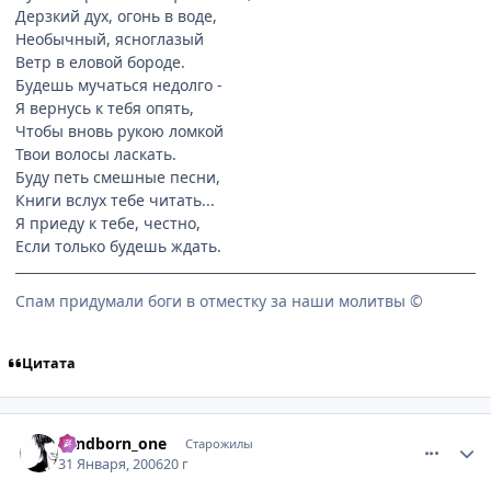
Дерзкий дух, огонь в воде,
Необычный, ясноглазый
Ветр в еловой бороде.
Будешь мучаться недолго -
Я вернусь к тебя опять,
Чтобы вновь рукою ломкой
Твои волосы ласкать.
Буду петь смешные песни,
Книги вслух тебе читать...
Я приеду к тебе, честно,
Если только будешь ждать.
Спам придумали боги в отместку за наши молитвы ©
Цитата
comment_821750
Статистика автора
windborn_one
Старожилы
31 Января, 2006
20 г