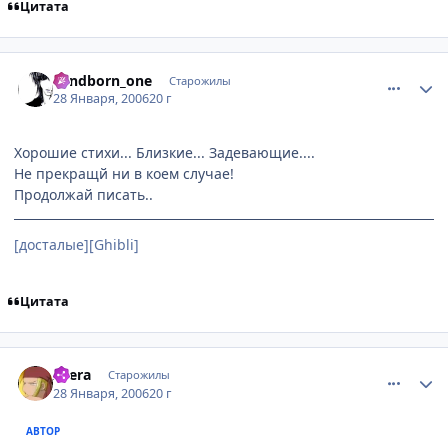
Цитата
comment_816365
Статистика автора
windborn_one
Старожилы
28 Января, 2006
20 г
Хорошие стихи... Близкие... Задевающие....
Не прекращй ни в коем случае!
Продолжай писать..
[досталые][Ghibli]
Цитата
comment_816402
Статистика автора
Atera
Старожилы
28 Января, 2006
20 г
АВТОР