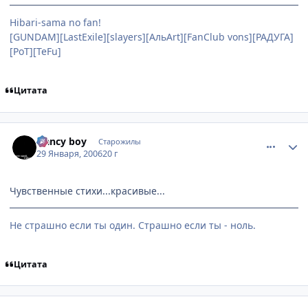
Hibari-sama no fan!
[GUNDAM][LastExile][slayers][АльArt][FanClub vons][РАДУГА]
[PoT][TeFu]
Цитата
comment_818399
Статистика автора
Nancy boy
Старожилы
29 Января, 2006
20 г
Чувственные стихи...красивые...
Не страшно если ты один. Страшно если ты - ноль.
Цитата
comment_820526
Статистика автора