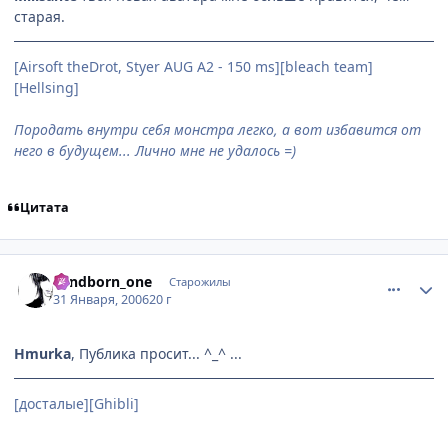
старая.
[Airsoft theDrot, Styer AUG A2 - 150 ms][bleach team]
[Hellsing]
Породать внутри себя монстра легко, а вот избавится от
него в будущем... Лично мне не удалось =)
Цитата
comment_822795
Статистика автора
windborn_one
Старожилы
31 Января, 2006
20 г
Hmurka
, Публика просит... ^_^ ...
[досталые][Ghibli]