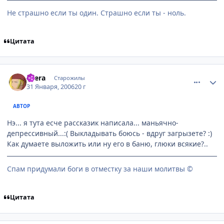
Не страшно если ты один. Страшно если ты - ноль.
Цитата
comment_822758
Статистика автора
Atera
Старожилы
31 Января, 2006
20 г
АВТОР
Нэ... я тута есче рассказик написала... маньячно-
депрессивный...:( Выкладывать боюсь - вдруг загрызете? :)
Как думаете выложить или ну его в баню, глюки всякие?..
Спам придумали боги в отместку за наши молитвы ©
Цитата