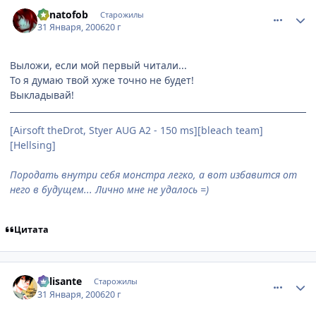
comment_822777
Статистика автора
Lunatofob
Старожилы
31 Января, 2006
20 г
Выложи, если мой первый читали...
То я думаю твой хуже точно не будет!
Выкладывай!
[Airsoft theDrot, Styer AUG A2 - 150 ms][bleach team]
[Hellsing]
Породать внутри себя монстра легко, а вот избавится от
него в будущем... Лично мне не удалось =)
Цитата
comment_822786
Статистика автора
Milisante
Старожилы
31 Января, 2006
20 г