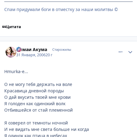
Спам придумали боги в отместку за наши молитвы ©
Цитата
comment_822998
Статистика автора
Аимаи Акума
Старожилы
31 Января, 2006
20 г
Hmurka-е...
О не могу тебя держать на воле
Красавица дневной породы
О дай вкусить твоей мне крови
Я голоден как одинокий волк
Отбившейся от стай племенной
Я озверел от темноты ночной
И не видать мне света больше ни когда
Я одинок как птица в небесах