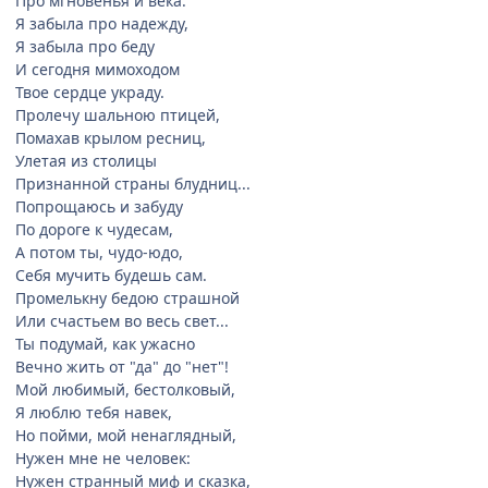
Про мгновенья и века.
Я забыла про надежду,
Я забыла про беду
И сегодня мимоходом
Твое сердце украду.
Пролечу шальною птицей,
Помахав крылом ресниц,
Улетая из столицы
Признанной страны блудниц...
Попрощаюсь и забуду
По дороге к чудесам,
А потом ты, чудо-юдо,
Себя мучить будешь сам.
Промелькну бедою страшной
Или счастьем во весь свет...
Ты подумай, как ужасно
Вечно жить от "да" до "нет"!
Мой любимый, бестолковый,
Я люблю тебя навек,
Но пойми, мой ненаглядный,
Нужен мне не человек:
Нужен странный миф и сказка,