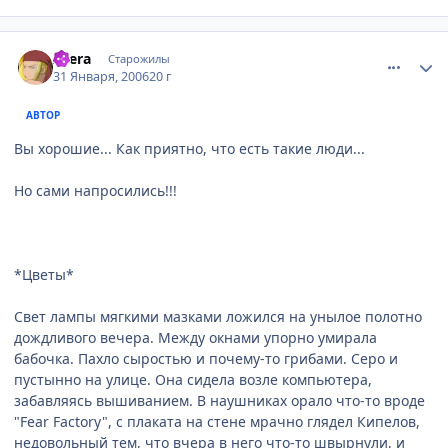
comment_822901
Статистика автора
Atera
Старожилы
31 Января, 2006
20 г
АВТОР
Вы хорошие... Как приятно, что есть такие люди...
Но сами напросились!!!
*Цветы*
Свет лампы мягкими мазками ложился на унылое полотно
дождливого вечера. Между окнами упорно умирала
бабочка. Пахло сыростью и почему-то грибами. Серо и
пустынно на улице. Она сидела возле компьютера,
забавляясь вышиванием. В наушниках орало что-то вроде
"Fear Factory", с плаката на стене мрачно глядел Кипелов,
недовольный тем, что вчера в него что-то швырнули, и