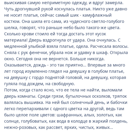
выискивая самую неприметную одежду, и вдруг замерла.
Чуть дрогнувшей рукой коснулась платья. Никто уже давно
не носит платья, сейчас самый шик - камуфлажный
костюм. Она шила его сама, из чудесного светло-голубого
шелка, говорят, что раньше небо было такого-же цвета.
Сколько крови стоило ей тогда достать этот кусок
материала! Дверь вздрогнула от удара. Она очнулась. С
медленной улыбкой взяла платье, одела. Расчесала волосы.
Сняла с рук фенечки, убрала нож и удавку в шкаф. Открыла
окно. Сегодня она не вернется. Больше никогда.
Оказывается, дождь - это так приятно... Впервые за много
лет город изумленно глядел на девушку в голубом платье,
на девушку с гордо поднятой головой, на девушку, которая
гуляла под дождем, на свободную.
Потом, когда стало ясно, что ее тела не найти, выломали
дверь комнаты. Среди грязи, бутылочных осколков, тряпок
валялась вышивка. На ней был солнечный день, и бабочки
легко перепархивали с одного цветка на другой, ведь там
было целое поле цветов: шафранных, алых, золотых, как
солнце, голубоватых, как вода в колодце в жаркий полдень,
нежно-розовых, как рассвет, ярких, чистых, живых...