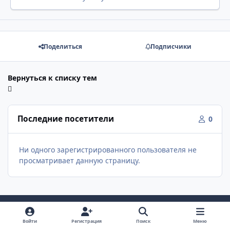
Поделиться
Подписчики
Вернуться к списку тем
Последние посетители
0
Ни одного зарегистрированного пользователя не
просматривает данную страницу.
Войти
Регистрация
Поиск
Меню
Светлый режим
Темный режим
Как в системе
v