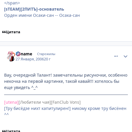
</span>
[sTEAM][2ПИТЪ]-основатель
Орден имени Осаки-сан -- Осака-сан
Цитата
comment_814850
Статистика автора
Kaname
Старожилы
27 Января, 2006
20 г
Вау, очередной Талант! замечательны рисуночки, особенно
некочка на первой картинке, такой кавай!!! хотелось бы
еще увидеть ^_^
[utena]
[Любители чая][FanClub Vons]
[Тру бисёдзе нихт капитулирен!] никому кроме тру бисёнен
^^
Цитата