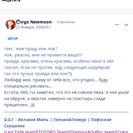
Цитата
comment_814423
Статистика автора
Margo Newmoon
Старожилы
27 Января, 2006
20 г
АВТОР
такс.. вам праду или лож?
лож: ужасно, мне не нравится ваще!!!
правда: красмво, очень красиво, особено нека! я обе
скачал, если не против. жду следующих шедевров!
так что лучше правда или лож?))
Любофф моя, приму от тебя все, что угодно... буду
специально рисовать...
Кстати, 666, ты заметил, что это не совсем Нека. У нее ушки
на обруче, а хвостик наверно на пластырь сзади
прицеплен...)))
Б.О.Г. - Великая Мать | Готика&Гламур | Пафосная
Сгущенка
[Last Exile team][TOTORO Team][Glamour&Gothic team][Союз