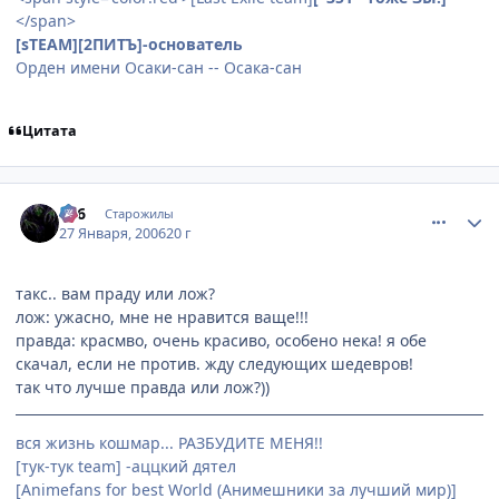
</span>
[sTEAM][2ПИТЪ]-основатель
Орден имени Осаки-сан -- Осака-сан
Цитата
comment_814393
Статистика автора
666
Старожилы
27 Января, 2006
20 г
такс.. вам праду или лож?
лож: ужасно, мне не нравится ваще!!!
правда: красмво, очень красиво, особено нека! я обе
скачал, если не против. жду следующих шедевров!
так что лучше правда или лож?))
вся жизнь кошмар... РАЗБУДИТЕ МЕНЯ!!
[тук-тук team] -аццкий дятел
[Animefans for best World (Анимешники за лучший мир)]