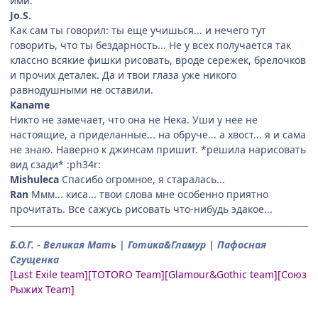
ими.
Jo.S.
Как сам ты говорил: ты еще учишься... и нечего тут
говорить, что ты бездарность... Не у всех получается так
классно всякие фишки рисовать, вроде сережек, брелочков
и прочих деталек. Да и твои глаза уже никого
равнодушными не оставили.
Kaname
Никто не замечает, что она не Нека. Уши у нее не
настоящие, а приделанные... на обруче... а хвост... я и сама
не знаю. Наверно к джинсам пришит. *решила нарисовать
вид сзади* :ph34r:
Mishuleca
Спасибо огромное, я старалась...
Ran
Ммм... киса... твои слова мне особенно приятно
прочитать. Все сажусь рисовать что-нибудь эдакое...
Б.О.Г. - Великая Мать | Готика&Гламур | Пафосная
Сгущенка
[Last Exile team][TOTORO Team][Glamour&Gothic team][Союз
Рыжих Team]