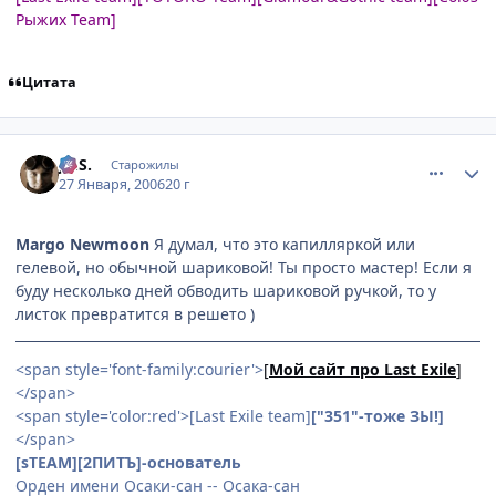
Рыжих Team]
Цитата
comment_814434
Статистика автора
Jo.S.
Старожилы
27 Января, 2006
20 г
Margo Newmoon
Я думал, что это капилляркой или
гелевой, но обычной шариковой! Ты просто мастер! Если я
буду несколько дней обводить шариковой ручкой, то у
листок превратится в решето )
<span style='font-family:courier'>
[
Мой сайт про Last Exile
]
</span>
<span style='color:red'>[Last Exile team]
["351"-тоже ЗЫ!]
</span>
[sTEAM][2ПИТЪ]-основатель
Орден имени Осаки-сан -- Осака-сан