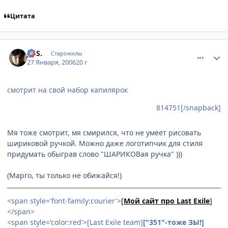
Цитата
comment_814834
Статистика автора
Jo.S.
Старожилы
27 Января, 2006
20 г
смотрит на свой набор капилярок
814751[/snapback]
Мя тоже смотрит, мя смирился, что не умеет рисовать
шириковой ручкой. Можно даже логотипчик для стиля
придумать обыграв слово "ШАРИКОВая ручка" )))
(Марго, ты только не обижайся!)
<span style='font-family:courier'>
[
Мой сайт про Last Exile
]
</span>
<span style='color:red'>[Last Exile team]
["351"-тоже ЗЫ!]