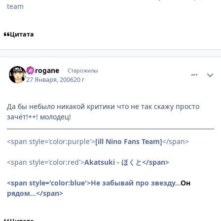
team
Цитата
comment_814413
Статистика автора
Kurogane
Старожилы
27 Января, 2006
20 г
Да бы небыло никакой критики что не так скажу просто
зачёт!++! молодец!
<span style='color:purple'>
[ill Nino Fans Team]
</span>
<span style='color:red'>
Akatsuki - ほくと</span>
<span style='color:blue'>Не забывай про звезду...
Он
рядом...</span>