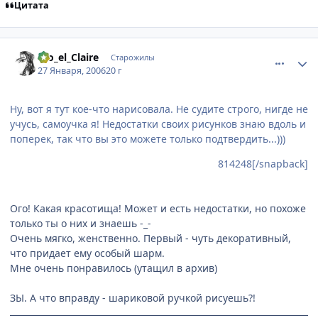
Цитата
comment_814546
Статистика автора
Dio_el_Claire
Старожилы
27 Января, 2006
20 г
Ну, вот я тут кое-что нарисовала. Не судите строго, нигде не
учусь, самоучка я! Недостатки своих рисунков знаю вдоль и
поперек, так что вы это можете только подтвердить...)))
814248[/snapback]
Ого! Какая красотища! Может и есть недостатки, но похоже
только ты о них и знаешь -_-
Очень мягко, женственно. Первый - чуть декоративный,
что придает ему особый шарм.
Мне очень понравилось (утащил в архив)
ЗЫ. А что вправду - шариковой ручкой рисуешь?!