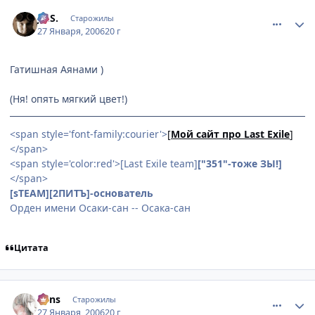
comment_814962
Статистика автора
Jo.S.
Старожилы
27 Января, 2006
20 г
Гатишная Аянами )
(Ня! опять мягкий цвет!)
<span style='font-family:courier'>
[
Мой сайт про Last Exile
]
</span>
<span style='color:red'>[Last Exile team]
["351"-тоже ЗЫ!]
</span>
[sTEAM][2ПИТЪ]-основатель
Орден имени Осаки-сан -- Осака-сан
Цитата
comment_814964
Статистика автора
vons
Старожилы
27 Января, 2006
20 г