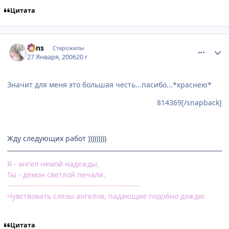
Цитата
comment_814500
Статистика автора
vons
Старожилы
27 Января, 2006
20 г
Значит для меня это большая честь...пасибо...*краснею*
814369[/snapback]
Жду следующих работ )))))))))
Я - ангел немой надежды,
Ты - демон светлой печали.
----------------------------------------------------
Чувствовать слезы ангелов, падающие подобно дождю.
Цитата