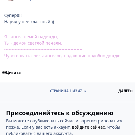
Супер!!!!
Наряд у нее классный ))
Я - ангел немой надежды,
Ты - демон светлой печали.
----------------------------------------------------
Чувствовать слезы ангелов, падающие подобно дождю.
Цитата
П
СТРАНИЦА 1 ИЗ 47
ДАЛЕЕ
Присоединяйтесь к обсуждению
Вы можете опубликовать сейчас и зарегистрироваться
позже. Если у вас есть аккаунт,
войдите сейчас
, чтобы
публиковать с вашего аккаунта.