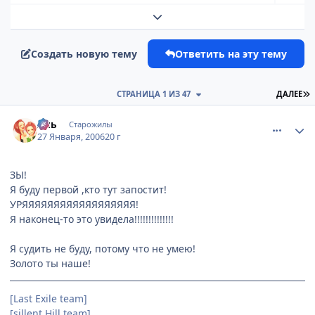
Развернуть обзор темы
Создать новую тему
Ответить на эту тему
П
СТРАНИЦА 1 ИЗ 47
ДАЛЕЕ
comment_814256
Статистика автора
Аль
Старожилы
27 Января, 2006
20 г
ЗЫ!
Я буду первой ,кто тут запостит!
УРЯЯЯЯЯЯЯЯЯЯЯЯЯЯЯЯЯЯ!
Я наконец-то это увидела!!!!!!!!!!!!!!
Я судить не буду, потому что не умею!
Золото ты наше!
[Last Exile team]
[sillent Hill team]