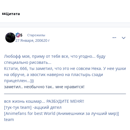
Цитата
comment_814439
Статистика автора
666
Старожилы
27 Января, 2006
20 г
Любофф моя, приму от тебя все, что угодно... буду
специально рисовать...
Кстати, 666, ты заметил, что это не совсем Нека. У нее ушки
на обруче, а хвостик наверно на пластырь сзади
прицеплен...)))
заметил.. необычно так.. мне нравится!
вся жизнь кошмар... РАЗБУДИТЕ МЕНЯ!!
[тук-тук team] -аццкий дятел
[Animefans for best World (Анимешники за лучший мир)]
team