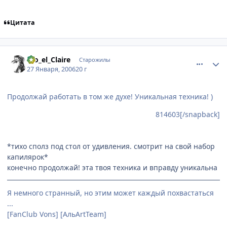
Цитата
comment_814751
Статистика автора
Dio_el_Claire
Старожилы
27 Января, 2006
20 г
Продолжай работать в том же духе! Уникальная техника! )
814603[/snapback]
*тихо сполз под стол от удивления. смотрит на свой набор
капилярок*
конечно продолжай! эта твоя техника и вправду уникальна
Я немного странный, но этим может каждый похвастаться
...
[FanClub Vons] [АльArtTeam]