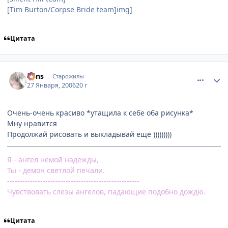
[Tim Burton/Сorpse Bride team]img]
Цитата
comment_814294
Статистика автора
vons
Старожилы
27 Января, 2006
20 г
Очень-очень красиво *утащила к себе оба рисунка*
Мну нравится
Продолжай рисовать и выкладывай еще )))))))))
Я - ангел немой надежды,
Ты - демон светлой печали.
----------------------------------------------------
Чувствовать слезы ангелов, падающие подобно дождю.
Цитата