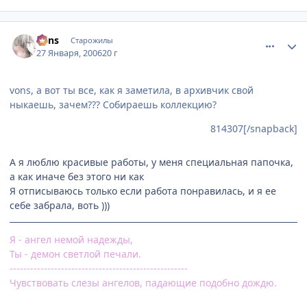
comment_814332
Статистика автора
vons
Старожилы
27 Января, 2006
20 г
vons, а вот ты все, как я заметила, в архивчик свой
ныкаешь, зачем??? Собираешь коллекцию?
814307[/snapback]
А я люблю красивые работы, у меня специальная папочка,
а как иначе без этого ни как
Я отписываюсь только если работа понравилась, и я ее
себе забрала, воть )))
Я - ангел немой надежды,
Ты - демон светлой печали.
----------------------------------------------------
Чувствовать слезы ангелов, падающие подобно дождю.