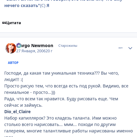
нечего сказать"
(С)
Я
Цитата
comment_814914
Статистика автора
Margo Newmoon
Старожилы
27 Января, 2006
20 г
АВТОР
Господи, да какая там уникальная техника??? Вы чего,
люди!!! :(
Просто рисую тем, что всегда есть под рукой. Видимо, все
гениальное - просто...)))
Рада, что всем так нравится. Буду рисовать еще. Чем
сейчас и займусь.
Dio_el_Claire
Набор капиллярок? Это кладезь таланта. Ими можно
столько всего нарисовать... ммм... походи по другим
галереям, многие талантливые работы нарисованы именно