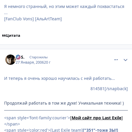
Я немного странный, но этим может каждый похвастаться
...
[FanClub Vons] [АльArtTeam]
Цитата
comment_814603
Статистика автора
Jo.S.
Старожилы
27 Января, 2006
20 г
И теперь я очень хорошо научилась с ней работать...
814581[/snapback]
Продолжай работать в том же духе! Уникальная техника! )
<span style='font-family:courier'>
[
Мой сайт про Last Exile
]
</span>
<span style='color:red'>[Last Exile team]
["351"-тоже ЗЫ!]