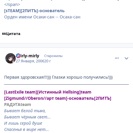
</span>
[sTEAM][2ПИТЪ]-основатель
Орден имени Осаки-сан -- Осака-сан
Цитата
comment_814635
Статистика автора
shirly-mirly
Старожилы
27 Января, 2006
20 г
Первая здоровская!!!))) Глазки хорошо получились!)))
[LastExile team][Истинный Hellsing]team
[Zigmund//Oberon//арт team]-основатель[2ПИТЪ]
РАДУГАteam
Бывает белой тьма,
Бывает чёрным свет...
И лишь серой душе
Спасенья в мире нет...