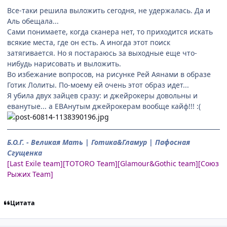
Все-таки решила выложить сегодня, не удержалась. Да и
Аль обещала...
Сами понимаете, когда сканера нет, то приходится искать
всякие места, где он есть. А иногда этот поиск
затягивается. Но я постараюсь за выходные еще что-
нибудь нарисовать и выложить.
Во избежание вопросов, на рисунке Рей Аянами в образе
Готик Лолиты. По-моему ей очень этот образ идет...
Я убила двух зайцев сразу: и джейрокеры довольны и
еванутые... а ЕВАнутым джейрокерам вообще кайф!!! :(
Б.О.Г. - Великая Мать | Готика&Гламур | Пафосная
Сгущенка
[Last Exile team][TOTORO Team][Glamour&Gothic team][Союз
Рыжих Team]
Цитата