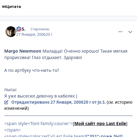
Цитата
comment_814382
Статистика автора
Jo.S.
Старожилы
27 Января, 2006
20 г
Margo Newmoon
Маладца! Оченно хорошо! Такая мягкая
прорисовка! Глаз отдыхает. Здорово!
А по артбуку что-нить-то?
пысы:
Я уже высесил девочку в кабелях )
Отредактировано
27 Января, 2006
20 г
от Jo.S.
(см. историю
изменений)
<span style='font-family:courier'>
[
Мой сайт про Last Exile
]
</span>
<span style='color:red'>[Last Exile team]
["351"-тоже ЗЫ!]