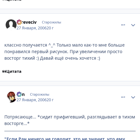
comment_814856
Статистика автора
asreveciv
Старожилы
27 Января, 2006
20 г
классно получается ^_^ Только мало как-то мне больше
понравился первый рисунок. При увеличении просто
восторг тихий :) Давай ещё очень хочется :)
Цитата
comment_814866
Статистика автора
Ran
Старожилы
27 Января, 2006
20 г
Потрясающе... *сидит прифигевший, разглядывает в тихом
восторге...*
"Если Ран ничего не говорит, это не значит, что ему