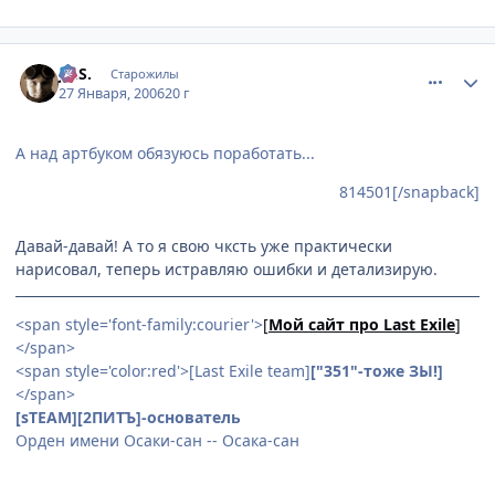
comment_814529
Статистика автора
Jo.S.
Старожилы
27 Января, 2006
20 г
А над артбуком обязуюсь поработать...
814501[/snapback]
Давай-давай! А то я свою чксть уже практически
нарисовал, теперь истравляю ошибки и детализирую.
<span style='font-family:courier'>
[
Мой сайт про Last Exile
]
</span>
<span style='color:red'>[Last Exile team]
["351"-тоже ЗЫ!]
</span>
[sTEAM][2ПИТЪ]-основатель
Орден имени Осаки-сан -- Осака-сан