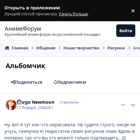
Перейти к содержимому
Открыть в приложении
×
З
Лучший способ просмотра.
Узнать больше
.
АнимеФорум
Войти
Крупнейший аниме-форум на русскоязычной площадке
Главная
Общение
Наше творчество
Рисунки
Ал
Альбомчик
Поделиться
Подписчики
comment_814248
Статистика автора
Margo Newmoon
Старожилы
27 Января, 2006
20 г
Ну, вот я тут кое-что нарисовала. Не судите строго, нигде не
учусь, самоучка я! Недостатки своих рисунков знаю вдоль и
поперек, так что вы это можете только подтвердить...)))