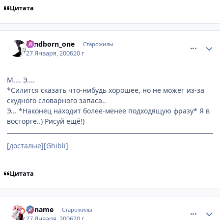
Цитата
comment_814916
Статистика автора
windborn_one
Старожилы
27 Января, 2006
20 г
М.... Э....
*Силится сказать что-нибудь хорошее, но не может из-за
скудного словарного запаса..
Э... *Наконец находит более-менее подходящую фразу* Я в
восторге..) Рисуй ещё!)
[досталые][Ghibli]
Цитата
comment_814924
Статистика автора
Kaname
Старожилы
27 Января, 2006
20 г