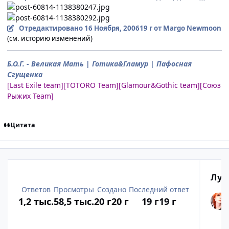
Отредактировано
16 Ноября, 2006
19 г
от Margo Newmoon
(см. историю изменений)
Б.О.Г. - Великая Мать | Готика&Гламур | Пафосная
Сгущенка
[Last Exile team][TOTORO Team][Glamour&Gothic team][Союз
Рыжих Team]
Цитата
Луч
Ответов
Просмотры
Создано
Последний ответ
1,2 тыс.
58,5 тыс.
20 г
20 г
19 г
19 г