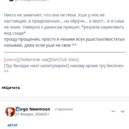
Никто не замечает, что она не Нека. Уши у нее не
настоящие, а приделанные... на обруче... а хвост... я и сама
не знаю. Наверно к джинсам пришит. *решила нарисовать
вид сзади*
прощу прощения, просто я неками всех ушастых/хвостатых
называю, даже если уши не свои ^^
[utena]
[Любители чая][FanClub Vons]
[Тру бисёдзе нихт капитулирен!] никому кроме тру бисёнен
^^
Цитата
comment_814939
Статистика автора
Margo Newmoon
Старожилы
27 Января, 2006
20 г
АВТОР