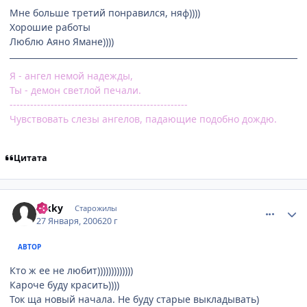
Мне больше третий понравился, няф))))
Хорошие работы
Люблю Аяно Ямане))))
Я - ангел немой надежды,
Ты - демон светлой печали.
----------------------------------------------------
Чувствовать слезы ангелов, падающие подобно дождю.
Цитата
comment_813350
Статистика автора
hikky
Старожилы
27 Января, 2006
20 г
АВТОР
Кто ж ее не любит)))))))))))))
Кароче буду красить))))
Ток ща новый начала. Не буду старые выкладывать)