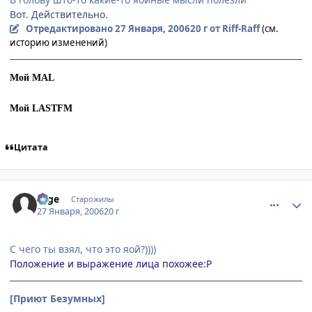
Вот. Действительно.
Отредактировано
27 Января, 2006
20 г
от Riff-Raff
(см.
историю изменений)
Мой MAL
Мой LASTFM
Цитата
comment_813547
Статистика автора
sage
Старожилы
27 Января, 2006
20 г
С чего ты взял, что это яой?))))
Положение и выражение лица похожее:P
[Приют Безумных]