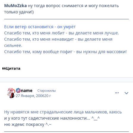
MuMoZzka
ну тогда вопрос снимается и могу пожелать
только удачи!)
Если ветер остановится - он умрёт
Спасибо тем, кто меня любит - вы делаете меня лучше.
Спасибо тем, кто меня ненавидит - вы делаете меня
сильнее.
Спасибо тем, кому вообще пофиг - вы нужны для массовки!
Цитата
comment_813796
Статистика автора
Kaname
Старожилы
27 Января, 2006
20 г
Ну нравятся мне страдальческие лица мальчиков, каюсь
и у кого тут садистические наклонности... ^__^
ню ждемс покраску ^.~