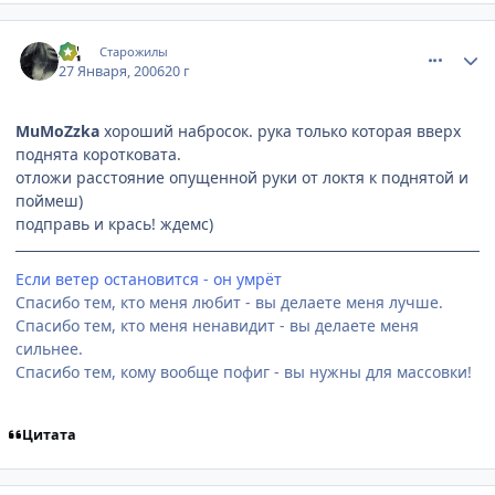
comment_813706
Статистика автора
ЯД
Старожилы
27 Января, 2006
20 г
MuMoZzka
хороший набросок. рука только которая вверх
поднята коротковата.
отложи расстояние опущенной руки от локтя к поднятой и
поймеш)
подправь и крась! ждемс)
Если ветер остановится - он умрёт
Спасибо тем, кто меня любит - вы делаете меня лучше.
Спасибо тем, кто меня ненавидит - вы делаете меня
сильнее.
Спасибо тем, кому вообще пофиг - вы нужны для массовки!
Цитата