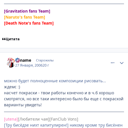
[Gravitation fans Team]
[Naruto's fans Team]
[Death Note's fans Team]
Цитата
comment_813354
Статистика автора
Kaname
Старожилы
27 Января, 2006
20 г
можно будет полноценные композиции рисовать...
ждемс :)
насчет покраски - твои работы конечно и в ч.б хорошо
смотрятся, но все таки интересно было бы еще с покраской
варианты увидеть!
[utena]
[Любители чая][FanClub Vons]
[Тру бисёдзе нихт капитулирен!] никому кроме тру бисёнен