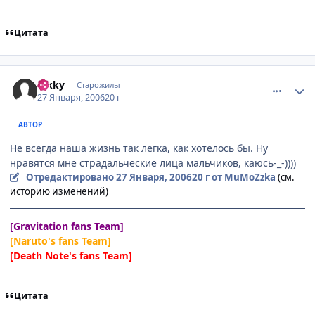
Цитата
comment_813663
Статистика автора
hikky
Старожилы
27 Января, 2006
20 г
АВТОР
Не всегда наша жизнь так легка, как хотелось бы. Ну
нравятся мне страдальческие лица мальчиков, каюсь-_-))))
Отредактировано
27 Января, 2006
20 г
от MuMoZzka
(см.
историю изменений)
[Gravitation fans Team]
[Naruto's fans Team]
[Death Note's fans Team]
Цитата