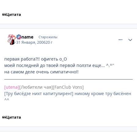
Цитата
comment_821365
Статистика автора
Kaname
Старожилы
31 Января, 2006
20 г
первая работа?!! офигеть о_О
моей последней до твоей первой ползти еще... ^.^''
на самом деле очень симпатично!!
[utena]
[Любители чая][FanClub Vons]
[Тру бисёдзе нихт капитулирен!] никому кроме тру бисёнен
^^
Цитата
comment_824177
Статистика автора