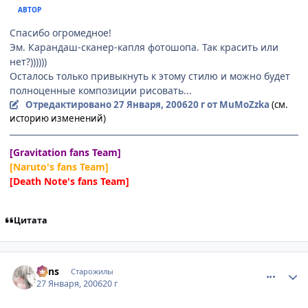
АВТОР
Спасибо огромедное!
Эм. Карандаш-сканер-капля фотошопа. Так красить или
нет?))))))
Осталось только привыкнуть к этому стилю и можно будет
полноценные композиции рисовать...
Отредактировано
27 Января, 2006
20 г
от MuMoZzka
(см.
историю изменений)
[Gravitation fans Team]
[Naruto's fans Team]
[Death Note's fans Team]
Цитата
comment_813338
Статистика автора
vons
Старожилы
27 Января, 2006
20 г