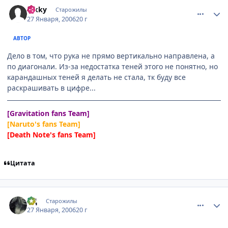
comment_813729
Статистика автора
hikky
Старожилы
27 Января, 2006
20 г
АВТОР
Дело в том, что рука не прямо вертикально направлена, а
по диагонали. Из-за недостатка теней этого не понятно, но
карандашных теней я делать не стала, тк буду все
раскрашивать в цифре...
[Gravitation fans Team]
[Naruto's fans Team]
[Death Note's fans Team]
Цитата
comment_813790
Статистика автора
ЯД
Старожилы
27 Января, 2006
20 г