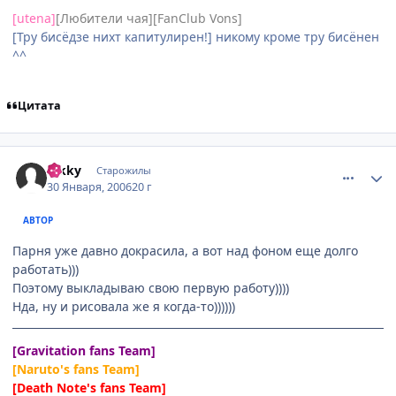
[utena]
[Любители чая][FanClub Vons]
[Тру бисёдзе нихт капитулирен!] никому кроме тру бисёнен
^^
Цитата
comment_820972
Статистика автора
hikky
Старожилы
30 Января, 2006
20 г
АВТОР
Парня уже давно докрасила, а вот над фоном еще долго
работать)))
Поэтому выкладываю свою первую работу))))
Нда, ну и рисовала же я когда-то))))))
[Gravitation fans Team]
[Naruto's fans Team]
[Death Note's fans Team]