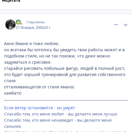
Цитата
comment_813532
Статистика автора
ЯД
Старожилы
27 Января, 2006
20 г
Аяно Ямане я тоже люблю.
но всетаки бы хотелось бы увидеть твои работы может и в
подобном стиле, но не так похожи, что даже можно
задуматься о срисовке.
старайся рисовать побольше фигур, людей в полный рост,
это будет хоршей тренировкой для развития собственного
стиля
отталкивающегоя от стиля яманэ)
камбатэ!
Если ветер остановится - он умрёт
Спасибо тем, кто меня любит - вы делаете меня лучше.
Спасибо тем, кто меня ненавидит - вы делаете меня
сильнее.