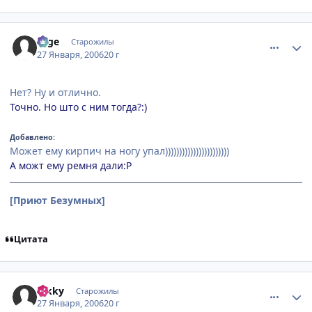
comment_813549
Статистика автора
sage
Старожилы
27 Января, 2006
20 г
Нет? Ну и отлично.
Точно. Но што с ним тогда?:)
Добавлено:
Может ему кирпич на ногу упал)))))))))))))))))))))))
А можт ему ремня дали:P
[Приют Безумных]
Цитата
comment_813562
Статистика автора
hikky
Старожилы
27 Января, 2006
20 г