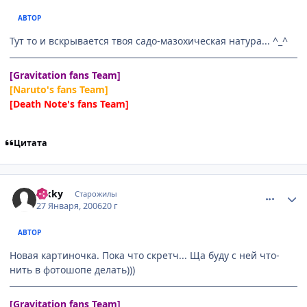
АВТОР
Тут то и вскрывается твоя садо-мазохическая натура... ^_^
[Gravitation fans Team]
[Naruto's fans Team]
[Death Note's fans Team]
Цитата
comment_813635
Статистика автора
hikky
Старожилы
27 Января, 2006
20 г
АВТОР
Новая картиночка. Пока что скретч... Ща буду с ней что-
нить в фотошопе делать)))
[Gravitation fans Team]