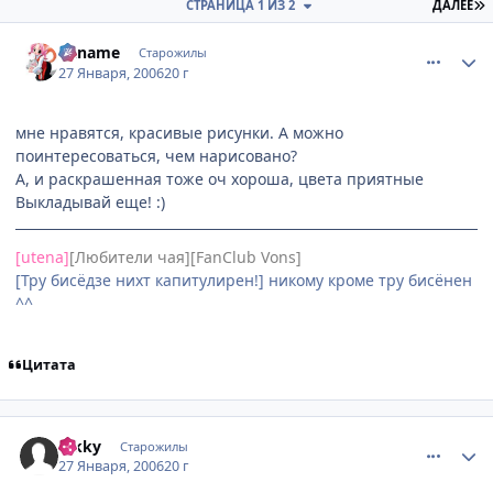
П
СТРАНИЦА 1 ИЗ 2
ДАЛЕЕ
comment_813295
Статистика автора
Kaname
Старожилы
27 Января, 2006
20 г
мне нравятся, красивые рисунки. А можно
поинтересоваться, чем нарисовано?
А, и раскрашенная тоже оч хороша, цвета приятные
Выкладывай еще! :)
[utena]
[Любители чая][FanClub Vons]
[Тру бисёдзе нихт капитулирен!] никому кроме тру бисёнен
^^
Цитата
comment_813297
Статистика автора
hikky
Старожилы
27 Января, 2006
20 г