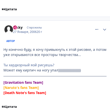
Цитата
comment_813548
Статистика автора
hikky
Старожилы
27 Января, 2006
20 г
АВТОР
Ну конечно буду, я хочу привыкнуть к этой рисовке, а потом
уже открываются все просторы творчества...
Ты хардкорный яой рисуешь?
Может ему кирпич на ногу упал)))))))))))))))))))))))
[Gravitation fans Team]
[Naruto's fans Team]
[Death Note's fans Team]
Цитата