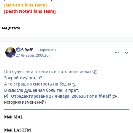
[Naruto's fans Team]
[Death Note's fans Team]
Цитата
comment_813658
Статистика автора
Riff-Raff
Старожилы
27 Января, 2006
20 г
Ща буду с ней что-нить в фотошопе делать)))
Закрой ему рот, а?
А то страшно смотреть на беднягу.
В смысле душевная боль так и прет.
Отредактировано
27 Января, 2006
20 г
от Riff-Raff
(см.
историю изменений)
Мой MAL
Мой LASTFM