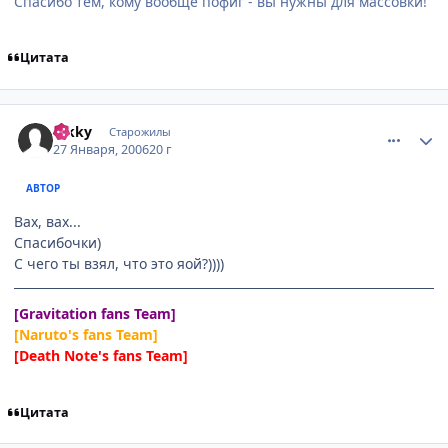
Спасибо тем, кому вообще пофиг - вы нужны для массовки!
Цитата
comment_813534
Статистика автора
hikky
Старожилы
27 Января, 2006
20 г
АВТОР
Вах, вах...
Спасибочки)
С чего ты взял, что это яой?))))
[Gravitation fans Team]
[Naruto's fans Team]
[Death Note's fans Team]
Цитата