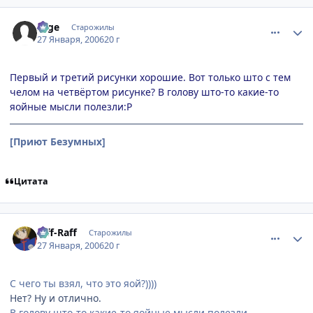
comment_813542
Статистика автора
sage
Старожилы
27 Января, 2006
20 г
Первый и третий рисунки хорошие. Вот только што с тем
челом на четвёртом рисунке? В голову што-то какие-то
яойные мысли полезли:P
[Приют Безумных]
Цитата
comment_813546
Статистика автора
Riff-Raff
Старожилы
27 Января, 2006
20 г
С чего ты взял, что это яой?))))
Нет? Ну и отлично.
В голову што-то какие-то яойные мысли полезли