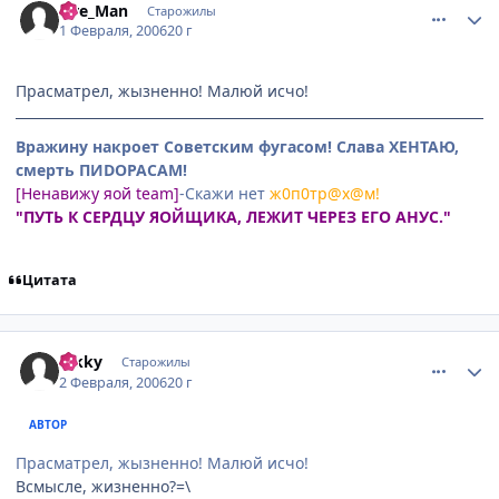
Fire_Man
Старожилы
1 Февраля, 2006
20 г
Прасматрел, жызненно! Малюй исчо!
Вражину накроет Советским фугасом! Слава ХЕНТАЮ,
смерть ПИDОРАСАМ!
[Ненавижу яой team]
-Скажи нет
ж0п0тр@х@м!
"ПУТЬ К СЕРДЦУ ЯОЙЩИКА, ЛЕЖИТ ЧЕРЕЗ ЕГО АНУС."
Цитата
comment_824858
Статистика автора
hikky
Старожилы
2 Февраля, 2006
20 г
АВТОР
Прасматрел, жызненно! Малюй исчо!
Всмысле, жизненно?=\