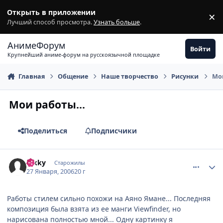
Перейти к содержимому
Открыть в приложении
×
З
Лучший способ просмотра.
Узнать больше
.
АнимеФорум
Войти
Крупнейший аниме-форум на русскоязычной площадке
Главная
Общение
Наше творчество
Рисунки
Мои
Мои работы...
Поделиться
Подписчики
comment_813291
Статистика автора
hikky
Старожилы
27 Января, 2006
20 г
Работы стилем сильно похожи на Аяно Ямане... Последняя
композиция была взята из ее манги Viewfinder, но
нарисована полностью мной... Одну картинку я