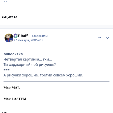
^^
Цитата
comment_813501
Статистика автора
Riff-Raff
Старожилы
27 Января, 2006
20 г
MuMoZzka
Четвертая картинка... гхм...
Ты хардкорный яой рисуешь?
===
А рисунки хорошие, третий совсем хороший.
Мой MAL
Мой LASTFM