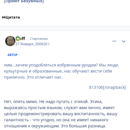
[Приют Безумных]
Цитата
comment_814327
Статистика автора
Moff
Старожилы
27 Января, 2006
20 г
АВТОР
хмм...зачем уподобляться избрвнным уродам? Мы люди,
кульутрные и образованные..нас обучают вести себя
прилично. Это отличает нас.
813106[/snapback]
Нет, опять мимо. Не надо путать с этикой. Этика,
выражаясь простым языком, служит вам лично, имеет
целью продемонстрировать вашу воспитанность, вашу
галантность - что угодно, но она не имеет никакого
отношения к окружающим. Это большая разница.