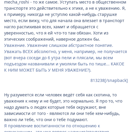
mecha_roshi - то же самое. Уступать место в общественном
транспорте это действительно к этике, а не к уважению. Я,
к примеру, никогда не уступлю какой-нибудь старушке
место, если вижу, что для начала она влезает в транспорт
нагло распихивая всех, хамит и обращается с
уверенностью, что я ей что-то там обязан. Хоти из
этических соображений, наверное должен бы.
Уважение. Уважение слишком абстрактное понятие.
Уважать ВСЕХ абсолютно, у меня, например, не получается
(вот вчера соседи до 6 утра пели и плясали, мы всем
подъездом названивали и умоляли быть по тише... КАКОЕ
К НИМ МОЖЕТ БЫТЬ У МЕНЯ УВАЖЕНИЕ?).
813238[/snapback]
Ну разумеется если человек ведёт себя как скотина, то
уважения к нему и не будет, это нормально. Я про то, что
надо думать о людях которые тебя окружают, вне
зависимости от того - являются ли они тебе кем-нибудь,
важно ли тебе, что они о тебе подумают.
Я проявление воспитанности по отношению к
окружающим - это уже вопрос наличия/отсутствия