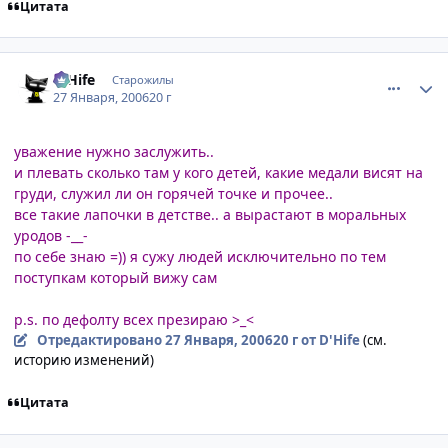
Цитата
comment_813379
Статистика автора
D'Hife
Старожилы
27 Января, 2006
20 г
уважение нужно заслужить..
и плевать сколько там у кого детей, какие медали висят на
груди, служил ли он горячей точке и прочее..
все такие лапочки в детстве.. а вырастают в моральных
уродов -__-
по себе знаю =)) я сужу людей исключительно по тем
поступкам который вижу сам
p.s. по дефолту всех презираю >_<
Отредактировано
27 Января, 2006
20 г
от D'Hife
(см.
историю изменений)
Цитата