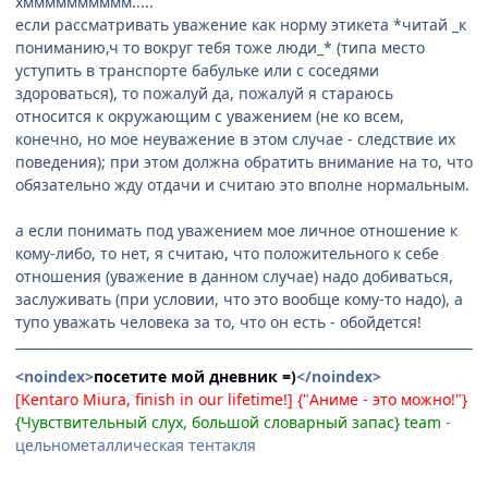
хмммммммммм.....
если рассматривать уважение как норму этикета *читай _к
пониманию,ч то вокруг тебя тоже люди_* (типа место
уступить в транспорте бабульке или с соседями
здороваться), то пожалуй да, пожалуй я стараюсь
относится к окружающим с уважением (не ко всем,
конечно, но мое неуважение в этом случае - следствие их
поведения); при этом должна обратить внимание на то, что
обязательно жду отдачи и считаю это вполне нормальным.
а если понимать под уважением мое личное отношение к
кому-либо, то нет, я считаю, что положительного к себе
отношения (уважение в данном случае) надо добиваться,
заслуживать (при условии, что это вообще кому-то надо), а
тупо уважать человека за то, что он есть - обойдется!
<noindex>
посетите мой дневник =)
</noindex>
[Kentaro Miura, finish in our lifetime!] {"Аниме - это можно!"}
{Чувствительный слух, большой словарный запас} team
-
цельнометаллическая тентакля