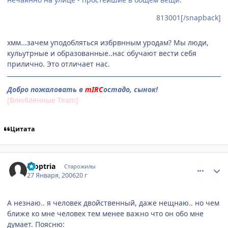
813001[/snapback]
хмм...зачем уподобляться избрвнным уродам? Мы люди,
кульутрные и образованные..нас обучают вести себя
прилично. Это отличает нас.
Добро пожаловать в
mIRC
остадо, сынок!
[Влюбленные Team]
Цитата
comment_813158
Статистика автора
Dioptria
Старожилы
27 Января, 2006
20 г
А незнаю.. я человек двойственный, даже нещнаю.. но чем
ближе ко мне человек тем менее важно что он обо мне
думает. Поясню: