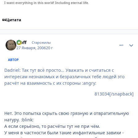
I want everything in this world! Including eternal life.
Цитата
comment_813042
Статистика автора
Moff
Старожилы
27 Января, 2006
20 г
АВТОР
Dadriel: Так тут всё просто... Уважать и считаться с
интересам незнакомых и безразличных тебе людей это
расчёт на взаимность с их стороны :angry:
813034[/snapback]
Нет. Это попытка скрыть свою грязную и отвратительную
натуру. :blink:
А если серьёзно, то расчёты тут не при чём.
У меня в частности были такие инфантильные завихи -