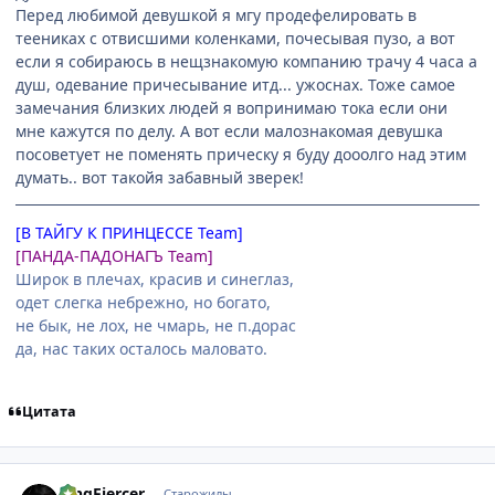
Перед любимой девушкой я мгу продефелировать в
теениках с отвисшими коленками, почесывая пузо, а вот
если я собираюсь в нещзнакомую компанию трачу 4 часа а
душ, одевание причесывание итд... ужоснах. Тоже самое
замечания близких людей я вопринимаю тока если они
мне кажутся по делу. А вот если малознакомая девушка
посоветует не поменять прическу я буду дооолго над этим
думать.. вот такойя забавный зверек!
[В ТАЙГУ К ПРИНЦЕССЕ Team]
[ПАНДА-ПАДОНАГЪ Team]
Широк в плечах, красив и синеглаз,
одет слегка небрежно, но богато,
не бык, не лох, не чмарь, не п.дорас
да, нас таких осталось маловато.
Цитата
comment_813162
Статистика автора
KingFiercer
Старожилы