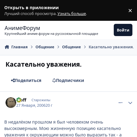
Перейти к содержимому
Открыть в приложении
×
З
Лучший способ просмотра.
Узнать больше
.
АнимеФорум
Войти
Крупнейший аниме-форум на русскоязычной площадке
Главная
Общение
Общение
Касательно уважения.
Касательно уважения.
Поделиться
Подписчики
comment_812969
Статистика автора
Moff
Старожилы
27 Января, 2006
20 г
В недалёком прошлом я был человеком очень
высокомерным. Мою жизненную позицию касательно
уважения к окружающим можно было выразить так - а