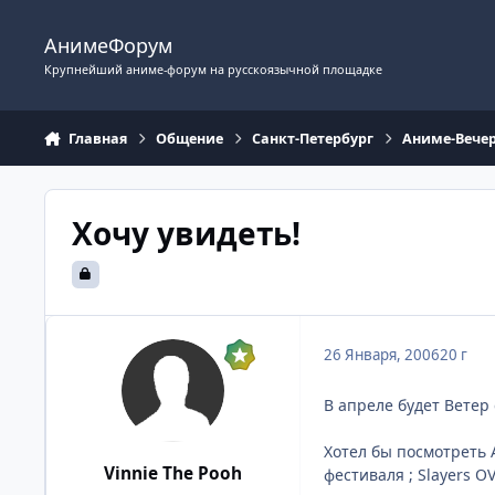
Перейти к содержимому
АнимеФорум
Крупнейший аниме-форум на русскоязычной площадке
Главная
Общение
Санкт-Петербург
Аниме-Вече
Хочу увидеть!
26 Января, 2006
20 г
В апреле будет Ветер
Хотел бы посмотреть 
Vinnie The Pooh
фестиваля ; Slayers O