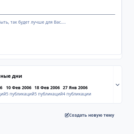
ть, так будет лучше для Вас....
ные дни
Разверну
06
10 Фев 2006
18 Фев 2006
27 Янв 2006
ций
5 публикаций
5 публикаций
4 публикации
Создать новую тему