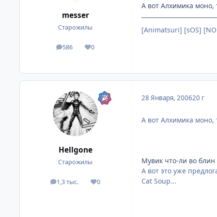
А вот Алхимика моно, 
messer
Старожилы
[Animatsuri] [sOS] [NO
586
0
посты
Репутация
28 Января, 2006
20 г
А вот Алхимика моно, 
Hellgone
Мувик что-ли во блин 
Старожилы
А вот это уже предлог
Cat Soup...
1,3 тыс.
0
посты
Репутация