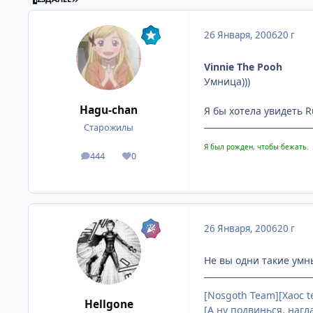
26 Января, 2006
20 г
Vinnie The Pooh
Умница)))
Hagu-chan
Я бы хотела увидеть R
Старожилы
Я был рожден, чтобы бежать.
444
0
посты
Репутация
26 Января, 2006
20 г
Не вы одни такие умн
[Nosgoth Team][Хаос 
Hellgone
[А ну подвинься, нагл