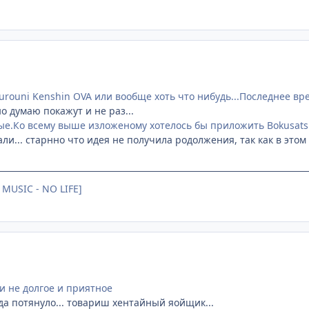
urouni Kenshin OVA или вообще хоть что нибудь...Последнее вре
о думаю покажут и не раз...
ые.Ко всему выше изложеному хотелось бы приложить Bokusats
али... старнно что идея не получила родолжения, так как в эт
 MUSIC - NO LIFE]
 и не долгое и приятное
 уда потянуло... товариш хентайный яойщик...