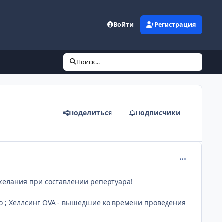
Войти
Регистрация
Поиск...
Поделиться
Подписчики
comment_812
ожелания при составлении репертуара!
део ; Хеллсинг OVA - вышедшие ко времени проведения