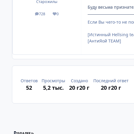
Старожилы
Буду весьма признателе
728
0
посты
Репутация
Если Вы чего-то не по
[Истинный Hellsing t
[АнтиЯой TEAM]
Ответов
Просмотры
Создано
Последний ответ
52
5,2 тыс.
20 г
20 г
20 г
20 г
ПОСЛЕДНЯЯ СТРАНИЦА
1
2
3
ДАЛЕЕ