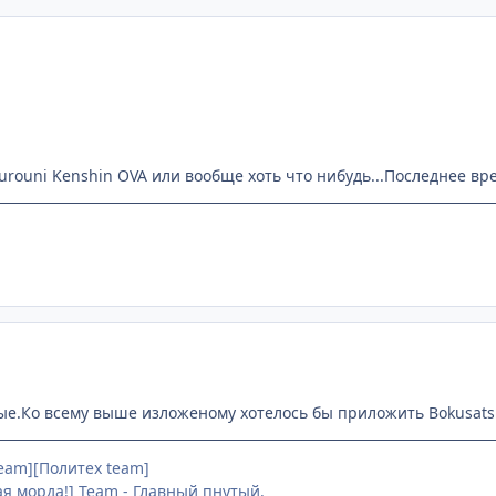
urouni Kenshin OVA или вообще хоть что нибудь...Последнее вре
ые.Ко всему выше изложеному хотелось бы приложить Bokusatsu
team][Политех team]
ая морда!] Team - Главный пнутый.