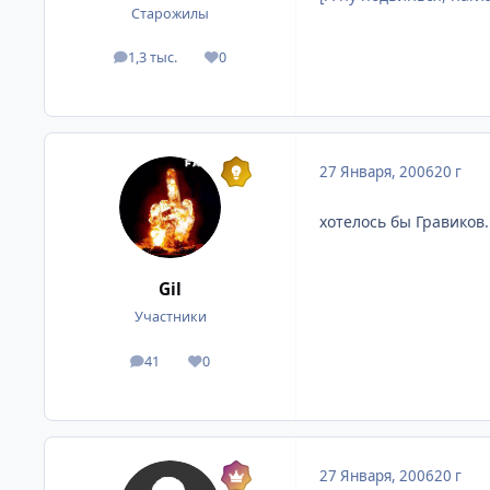
Старожилы
1,3 тыс.
0
посты
Репутация
27 Января, 2006
20 г
хотелось бы Гравиков.
Gil
Участники
41
0
посты
Репутация
27 Января, 2006
20 г