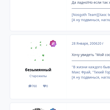
Да ладно!Но если так 
[Nosgoth Team][Хаос 
[А ну подвинься, нагл
28 Января, 2006
20 г
Хочу увидеть "Мой сос
"В жизни каждого быва
безымянный
Макс Фрай, "Тихий Го
Старожилы
[А ну подвинься, нагл
760
0
посты
Репутация