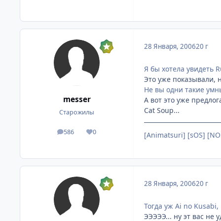
28 Января, 2006
20 г
Я бы хотела увидеть R
Это уже показывали, н
Не вы одни такие умн
messer
А вот это уже предлог
Cat Soup...
Старожилы
586
0
посты
Репутация
[Animatsuri] [sOS] [NO
28 Января, 2006
20 г
Тогда уж Ai no Kusabi,
ЭЭЭЭЭ... ну эт вас не