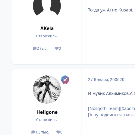
Тогда уж Ai no Kusabi,
AKela
Старожилы
2 тыс.
0
посты
Репутация
27 Января, 2006
20 г
И мувик Алхимиков.А т
[Nosgoth Team][Хаос 
Hellgone
[А ну подвинься, нагл
Старожилы
1,3 тыс.
0
посты
Репутация