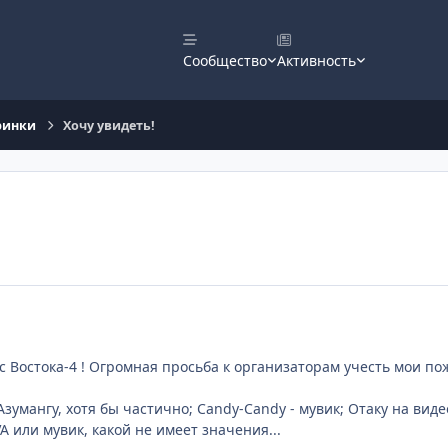
Сообщество
Активность
ринки
Хочу увидеть!
 с Востока-4 ! Огромная просьба к организаторам учесть мои п
Азумангу, хотя бы частично; Candy-Candy - мувик; Отаку на ви
VA или мувик, какой не имеет значения...