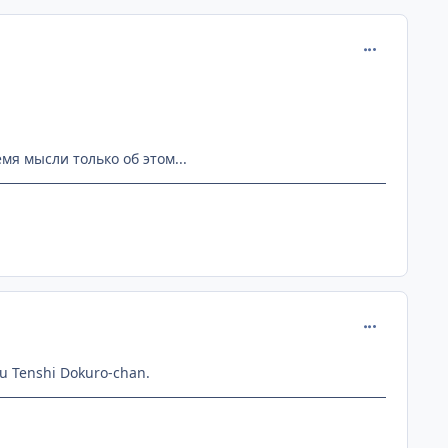
comment_812
мя мысли только об этом...
comment_812
 Tenshi Dokuro-chan.